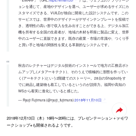
「EMARF」（URL:
https://emarf.co/
）は、ウェブ上のアプリケーシ
ョンを通じて、産地やデザインを選べ、ユーザーが求めるサイズにカ
スタマイズできる、VUILDが独自に開発した設計システムです。この
サービスでは、世界中のデザイナーがデザインテンプレートを投稿で
き、透明性の高い形で収入を生み出すことができる上、デジタル加工
機を所有する全国の生産者が、地域の木材を即座に製品に変え、世界
中のユーザーに直販できます。既存の産業・市場の常識や、つくり手
と買い手と地域の関係性を変える革新的なシステムです。
秋吉のレクチャーはデジタル技術のインストールで地方の工務店ボト
ムアップし(メタアーキテクト)、そのうえで積極的に形態を作ってい
く(アーキテクト)という2階建てのストーリー。28台のShopbotをす
でに納品し建築物も着工しているというのが説得力。福岡や高知の
WSから着実に進化していると感じた。
— Ryuji Fujimura (@ryuji_fujimura)
2018年11月10日
2018年12月13日（木）16時〜20時には、プレゼンテーション＋デモワ
ークショップ※も開催されるようです。