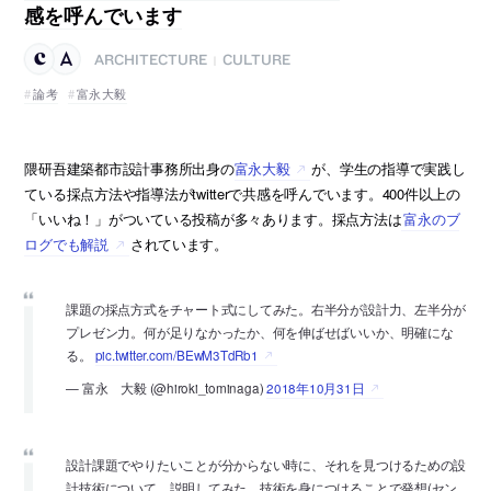
感を呼んでいます
ARCHITECTURE
CULTURE
|
論考
富永大毅
隈研吾建築都市設計事務所出身の
富永大毅
が、学生の指導で実践し
ている採点方法や指導法がtwitterで共感を呼んでいます。400件以上の
「いいね！」がついている投稿が多々あります。採点方法は
富永のブ
ログでも解説
されています。
課題の採点方式をチャート式にしてみた。右半分が設計力、左半分が
プレゼン力。何が足りなかったか、何を伸ばせばいいか、明確にな
る。
pic.twitter.com/BEwM3TdRb1
— 富永 大毅 (@hiroki_tominaga)
2018年10月31日
設計課題でやりたいことが分からない時に、それを見つけるための設
計技術について、説明してみた。技術を身につけることで発想(セン