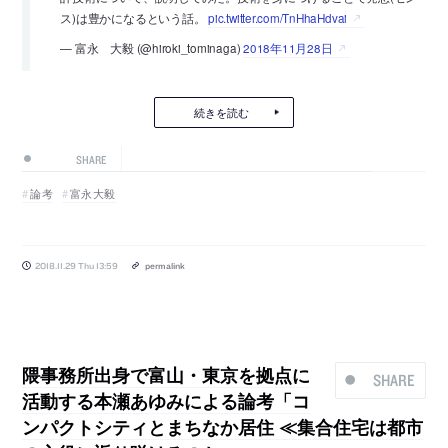
ス)は豊かになるという話。
pic.twitter.com/TnHhaHdvai
— 富永 大毅 (@hiroki_tominaga)
2018年11月28日
続きを読む
SHARE
論考
富永大毅
2018.11.29 Thu 13:59
permalink
隈事務所出身で富山・東京を拠点に
SHARE
活動する本瀬あゆみによる論考「コ
ンパクトシティとまちなか居住 ≪集合住宅は都市