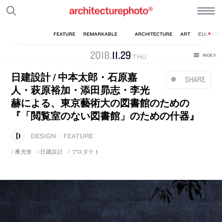
2018
.
11
.
29
THU
日建設計 / 中本太郎・石原嘉
SHARE
人・萩原裕加・添田昴志・李光
赫による、東京藝術大の図書館のための
『「閲覧室のない図書館」のための什器』
DESIGN
FEATURE
|
雁光舎
日建設計
プロダクト