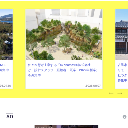
NC.」
佐々木慧が主宰する「axonometric株式会社」
古民家
募集中
が、設計スタッフ（経験者・既卒・2027年新卒）
リモー
を募集中
社つぎ
募集中
26.07.30
2026.08.07