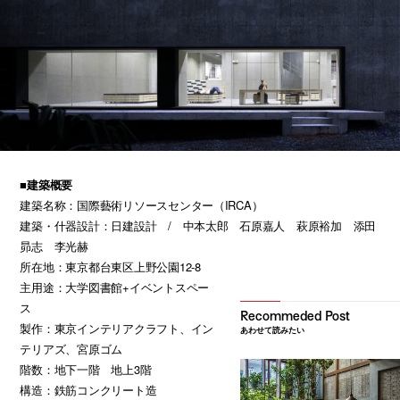
■建築概要
建築名称：国際藝術リソースセンター（IRCA）
建築・什器設計：日建設計 / 中本太郎 石原嘉人 萩原裕加 添田
昴志 李光赫
所在地：東京都台東区上野公園12-8
主用途：大学図書館+イベントスペー
ス
製作：東京インテリアクラフト、イン
あわせて読みたい
テリアズ、宮原ゴム
階数：地下一階 地上3階
構造：鉄筋コンクリート造