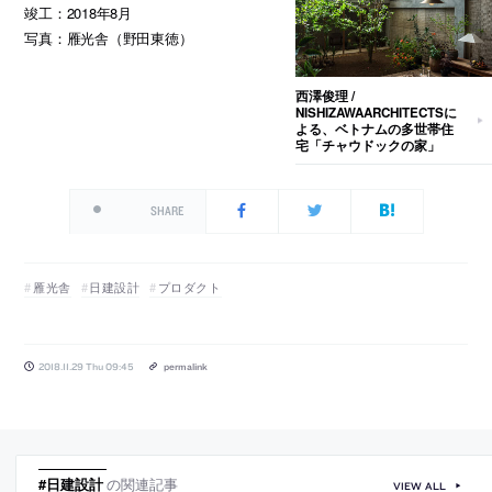
竣工：2018年8月
写真：雁光舎（野田東徳）
西澤俊理 /
NISHIZAWAARCHITECTSに
よる、ベトナムの多世帯住
宅「チャウドックの家」
SHARE
雁光舎
日建設計
プロダクト
2018.11.29 Thu 09:45
permalink
#日建設計
の関連記事
VIEW ALL