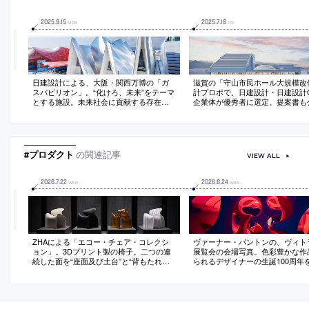
2025
.
9
.
15
2025
.
7
.
18
MON
FRI
日建設計による、大阪・関西万博の「ガ
滋賀の「守山市民ホール大規模改
スパビリオン」。“化けろ、未来”をテーマ
計プロポで、日建設計・日建設計
とする施設。未来社会に貢献する存在を
企業体が優秀者に選定。提案書も
求め、新たな環境素材と工法の“実証試
二次審査には、青木淳＋品川雅俊 /
験”的導入を実施。放射冷却性能をもつ膜
小堀哲夫、仙田満 / 環境デザイン
材と仮設山留用のリース鉄骨で造り上げ
名を連ねる
る建築を考案
#プロダクト
の関連記事
VIEW ALL
2026
.
7
.
22
2026
.
6
.
24
WED
WED
ZHAによる「エコー・チェア・コレクシ
ヴァーナー・パントンの、ヴィト
ョン」。3Dプリント製の椅子。二つの連
展覧会の会場写真。色彩豊かな作
続した面を“座面及び土台”と“背もたれ及
られるデザイナーの生誕100周年
び支持構造”として、構造・表面・人間工
た回顧展。活動の全期間に渡る仕
学の境界を無くす。新たなエコシステム
を当て、代表作から未公開のプロ
として廃棄物に新たな命を与えるべく原
トまで紹介。1970年の“伝説的な
材料に用いる
現した体験型展示も公開