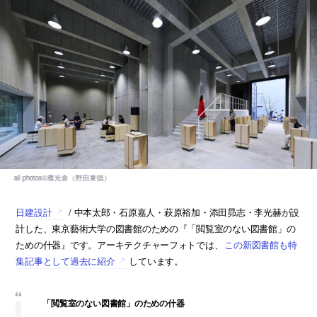
日建設計
/ 中本太郎・石原嘉人・萩原裕加・添田昴志・李光赫が設
計した、東京藝術大学の図書館のための『「閲覧室のない図書館」の
ための什器』です。アーキテクチャーフォトでは、
この新図書館も特
集記事として過去に紹介
しています。
「閲覧室のない図書館」のための什器