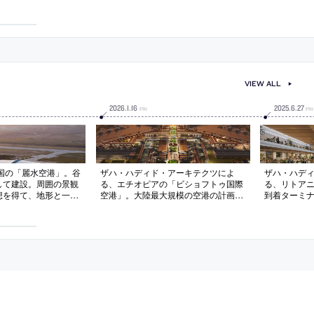
inal」の写真
VIEW ALL
2026
.
1
.
16
2025
.
6
.
27
FRI
FRI
中国の「麗水空港」。谷
ザハ・ハディド・アーキテクツによ
ザハ・ハデ
して建設。周囲の景観
る、エチオピアの「ビショフトゥ国際
る、リトア
想を得て、地形と一体
空港」。大陸最大規模の空港の計画。
到着ターミ
佇む“白い鳥”の様な
将来的に年間1億以上の旅客に対応す
を拡張する
通拠点であると共に日
る施設として、地域の“谷”に着想を得
融合を意図し
的で心理的な転換の場
て“一本の中央動線”から各棟に移動す
想を得て“木
志向
る構成の建築を考案。地域住民と旅客
井”で“菱形
の其々が楽しめる屋外空間も備える
自然光と眺
能にする