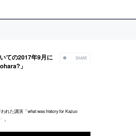
ての2017年9月に
SHARE
nohara?」
at was history for Kazuo
。