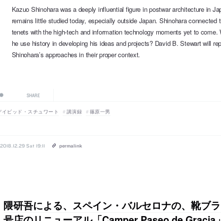
Kazuo Shinohara was a deeply influential figure in postwar architecture in Ja
remains little studied today, especially outside Japan. Shinohara connected t
tenets with the high-tech and information technology moments yet to come. W
he use history in developing his ideas and projects? David B. Stewart will re
Shinohara’s approaches in their proper context.
SHARE
デイビッド・スチュワート
講演録
篠原一男
2018.12.29 Sat 19:11
permalink
隈研吾による、スペイン・バルセロナの、靴ブラン
号店のリニューアル「Camper Paseo de Graci