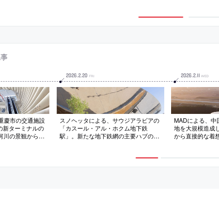
Terminal」の動画
Maritime Term
記事
2026
.
2
.
20
2026
.
2
.
11
FRI
WED
・重慶市の交通施設
スノヘッタによる、サウジアラビアの
MADによる、
の新ターミナルの
「カスール・アル・ホクム地下鉄
地を大規模造成
河川の景観から着
駅」。新たな地下鉄網の主要ハブのひ
から直接的な着
な屋根”を備え、
とつ。焦点としての機能に加えて内外
化して山々の中に
効率を最大化す
を視覚的に繋げる為、鏡面のステンレ
建築を考案。交
の建築を考案。旅
スパネルで覆われたキャノピーを中央
常と繋がる市民
と中庭も設ける
に据える計画を考案。テラゾー仕上げ
にもなる空間も
の広場は開かれた公共空間として機能