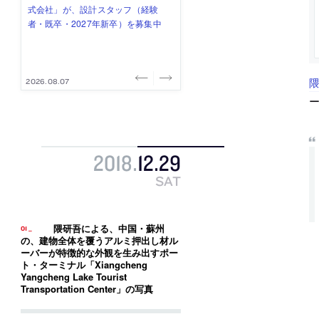
式会社」が、設計スタッフ（経験
み”を作り、リモートワーク主体の働
ー (業務委託) を募集中
け、スタッフ同士で助け合う環境づ
ALA INC.」が、設計スタッフ・アル
者・既卒・2027年新卒）を募集中
き方を実践する「株式会社つぎと」
くりも行う「E.A.S.T.architects」
バイト・事務職を募集中
が、設計スタッフ（経験者・既卒）
が、設計スタッフ（経験者・既卒・
を募集中
2027年新卒）を募集中
2026.08.07
2026.08.03
2026.08.03
2026.07.31
2026.07.30
ー
2018
.
12
.
29
SAT
隈研吾による、中国・蘇州
の、建物全体を覆うアルミ押出し材ル
ーバーが特徴的な外観を生み出すポー
ト・ターミナル「Xiangcheng
Yangcheng Lake Tourist
Transportation Center」の写真