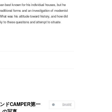
pan best known for his individual houses, but he
raditional forms and an investigation of modernist
hat was his attitude toward history, and how did
ply to these questions and attempt to situate
ドCAMPER第一
SHARE
a」の写真