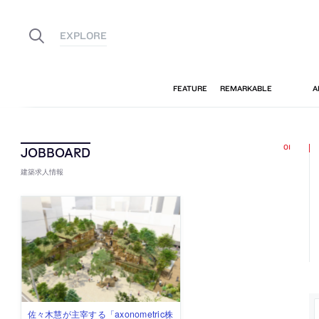
建築求人情報
佐々木慧が主宰する「axonometric株
古民家を軸に全国で“価値循環の仕組
リノベる株式会社が、設計パートナ
社会への影響力のある建築を手掛
代官山を拠点に活動する「梅澤竜也 /