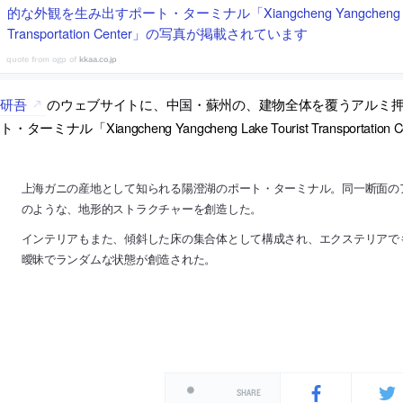
的な外観を生み出すポート・ターミナル「Xiangcheng Yangcheng Lake
Transportation Center」の写真が掲載されています
kkaa.co.jp
隈研吾
のウェブサイトに、中国・蘇州の、建物全体を覆うアルミ
ト・ターミナル「Xiangcheng Yangcheng Lake Tourist Transpor
上海ガニの産地として知られる陽澄湖のポート・ターミナル。同一断面の
のような、地形的ストラクチャーを創造した。
インテリアもまた、傾斜した床の集合体として構成され、エクステリアで
曖昧でランダムな状態が創造された。
SHARE