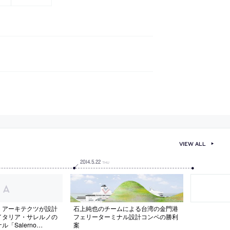
VIEW ALL
2014
.
5
.
22
THU
・アーキテクツが設計
石上純也のチームによる台湾の金門港
イタリア・サレルノの
フェリーターミナル設計コンペの勝利
「Salerno
案