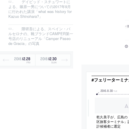
デイビッド・スチュワートに
よる、篠原一男についての2017年9月
に行われた講演「what was history for
Kazuo Shinohara?」
隈研吾による、スペイン・バ
ルセロナの、靴ブランドCAMPER第一
号店のリニューアル「Camper Paseo
de Gracia」の写真
2018
.
12
.
28
2018
.
12
.
30
FRI
SUN
#フェリーターミナ
2016
.
8
.
30
TUE
乾久美子が、広島の
区旅客ターミナル」
計候補者に選定