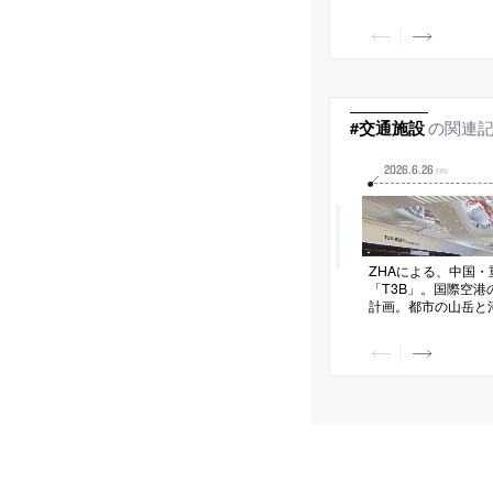
の関連
#交通施設
2026
.
6
.
26
FRI
ZHAによる、中国
「T3B」。国際空港
計画。都市の山岳と
想を得た“うねるよう
将来的な拡張と運用
る“X”型の平面構成
客の為の屋外テラス