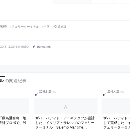
隈研吾
フェリーターミナル
中国
交通施設
2018.12.29 Sat 18:50
permalink
の関連記事
ル
2016
.
8
.
25
2016
.
4
.
26
THU
TUE
「厳島港宮島口地
ザハ・ハディド・アーキテクツが設計
ザハ・ハディド
設計プロポで、設
した、イタリア・サレルノのフェリー
して完成した、
ターミナル「Salerno Maritime
フェリーターミナル