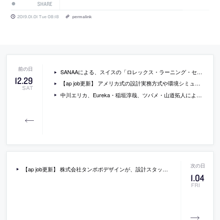
SHARE
2019.01.01 Tue 08:18
permalink
SANAAによる、スイスの「ロレックス・ラーニング・センター」のコンペ時のプレゼンの様子や主催者の当時を回顧するコメントも収録した動画（日本語字幕付）
12
.
29
【ap job更新】 アメリカ式の設計実務方式や環境シミュレーション等に取り組む「小笠原正豊建築設計事務所」が、建築設計スタッフ（正社員）を募集中
SAT
中川エリカ、Eureka・稲垣淳哉、ツバメ・山道拓人によるトークセッション「テクトニクスの現在形ーー新しい建築の風」の詳細な内容
【ap job更新】 株式会社タンポポデザインが、設計スタッフを募集中
1
.
04
FRI