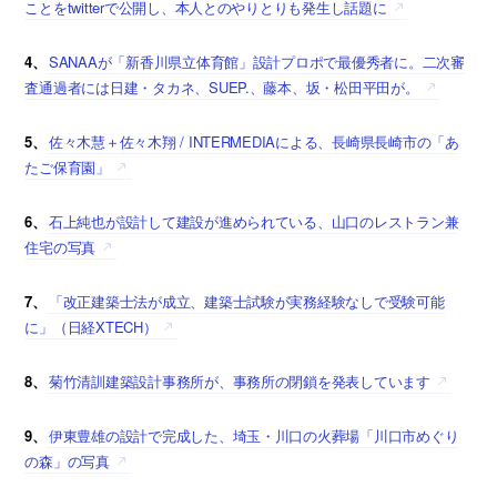
ことをtwitterで公開し、本人とのやりとりも発生し話題に
4、
SANAAが「新香川県立体育館」設計プロポで最優秀者に。二次審
査通過者には日建・タカネ、SUEP.、藤本、坂・松田平田が。
5、
佐々木慧＋佐々木翔 / INTERMEDIAによる、長崎県長崎市の「あ
たご保育園」
6、
石上純也が設計して建設が進められている、山口のレストラン兼
住宅の写真
7、
「改正建築士法が成立、建築士試験が実務経験なしで受験可能
に」（日経XTECH）
8、
菊竹清訓建築設計事務所が、事務所の閉鎖を発表しています
9、
伊東豊雄の設計で完成した、埼玉・川口の火葬場「川口市めぐり
の森」の写真