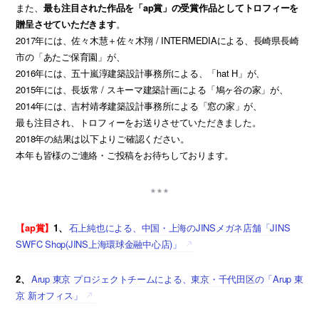
また、
最も注目された作品を「ap賞」の受賞作品としてトロフィーを
贈呈させていただきます
。
2017年には、佐々木慧＋佐々木翔 / INTERMEDIAによる、長崎県長崎
市の「あたご保育園」が、
2016年には、五十嵐淳建築設計事務所による、「hat H」が、
2015年には、長坂常 / スキーマ建築計画による「鳩ヶ谷の家」が、
2014年には、吉村靖孝建築設計事務所による「窓の家」が、
最も注目され、トロフィーをお送りさせていただきました。
2018年の結果は以下よりご確認ください。
本年も皆様のご連絡・ご投稿をお待ちしております。
【ap賞】
1、
石上純也による、中国・上海のJINSメガネ店舗「JINS
SWFC Shop(JINS上海環球金融中心店)」
2、
Arup 東京 プロジェクトチームによる、東京・千代田区の「Arup 東
京 新オフィス」