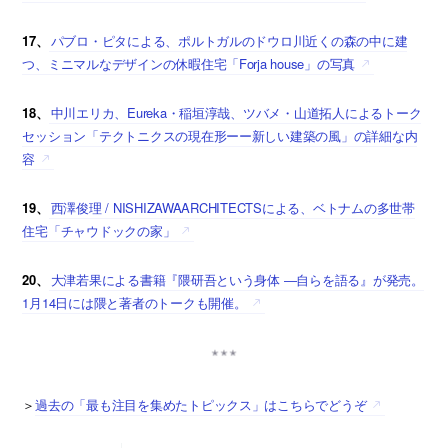
17、
パブロ・ピタによる、ポルトガルのドウロ川近くの森の中に建
つ、ミニマルなデザインの休暇住宅「Forja house」の写真
18、
中川エリカ、Eureka・稲垣淳哉、ツバメ・山道拓人によるトーク
セッション「テクトニクスの現在形ーー新しい建築の風」の詳細な内
容
19、
西澤俊理 / NISHIZAWAARCHITECTSによる、ベトナムの多世帯
住宅「チャウドックの家」
20、
大津若果による書籍『隈研吾という身体 ―自らを語る』が発売。
1月14日には隈と著者のトークも開催。
＞
過去の「最も注目を集めたトピックス」はこちらでどうぞ