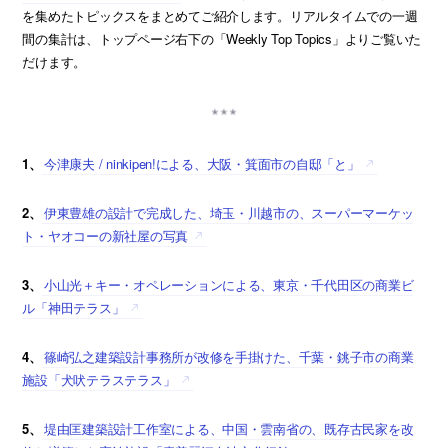
を集めたトピックスをまとめてご紹介します。リアルタイムでの一週
間の集計は、トップページ右下の「Weekly Top Topics」よりご覧いた
だけます。
1、
今津康夫 / ninkipen!による、大阪・箕面市の自邸「と」
2、
伊東豊雄の設計で完成した、埼玉・川越市の、スーパーマーケッ
ト・ヤオコーの新社屋の写真
3、
小山光＋キー・オペレーションによる、東京・千代田区の商業ビ
ル「神田テラス」
4、
篠崎弘之建築設計事務所が改修を手掛けた、千葉・銚子市の商業
施設「犬吠テラステラス」
5、
堤由匡建築設計工作室による、中国・雲南省の、既存古民家を改