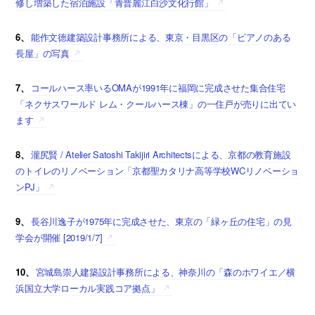
修し増築した宿泊施設「青普麗江白沙文化行館」
6、
能作文徳建築設計事務所による、東京・目黒区の「ピアノのある
長屋」の写真
7、
コールハース率いるOMAが1991年に福岡に完成させた集合住宅
「ネクサスワールド レム・クールハース棟」の一住戸が売りに出てい
ます
8、
瀧尻賢 / Atelier Satoshi Takijiri Architectsによる、京都の教育施設
のトイレのリノベーション「京都聖カタリナ高等学校WCリノベーショ
ンPJ」
9、
長谷川逸子が1975年に完成させた、東京の「緑ヶ丘の住宅」の見
学会が開催 [2019/1/7]
10、
宮城島崇人建築設計事務所による、神奈川の「森のホワイエ／横
浜国立大学ローカル実践コア拠点」