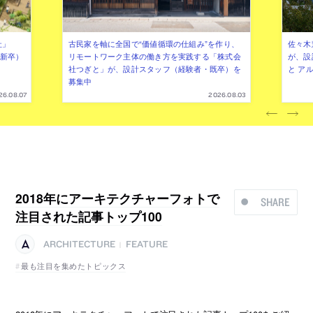
社」
古民家を軸に全国で“価値循環の仕組み”を作り、
佐々木慧
年新卒）
リモートワーク主体の働き方を実践する「株式会
が、設
社つぎと」が、設計スタッフ（経験者・既卒）を
と ア
募集中
26.08.07
2026.08.03
2018年にアーキテクチャーフォトで
SHARE
注目された記事トップ100
ARCHITECTURE
FEATURE
|
最も注目を集めたトピックス