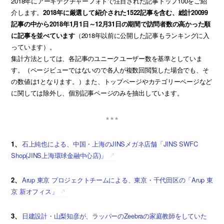
2018年にアーキテクチャーフォトで注目された記事トップ100をご紹
介します。
2018年に厳選して紹介された1522記事を含む、総計20099
記事の中から2018年1月1日～12月31日の期間で訪問者数の高かった順
に記事を並べています
（2018年以前に公開した記事もランキングに入
っています）。
集計方法としては、各記事のユニークユーザー数を基準としていま
す。（ページビューではないので各人が複数回閲覧した場合でも、そ
の数値は1となります。）また、トップページやカテゴリーページなど
に関しては除外し、個別記事ページのみを抽出しています。
1、
石上純也による、中国・上海のJINSメガネ店舗「JINS SWFC
Shop(JINS上海環球金融中心店)」
2、
Arup 東京 プロジェクトチームによる、東京・千代田区の「Arup 東
京 新オフィス」
3、
日建設計・山梨知彦が、ラッパーのZeebraの家庭教師をしていた