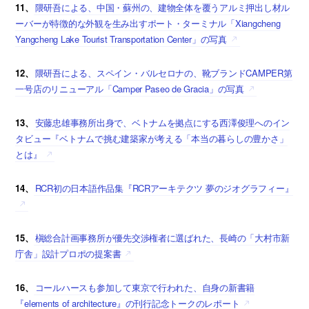
11、
隈研吾による、中国・蘇州の、建物全体を覆うアルミ押出し材ル
ーバーが特徴的な外観を生み出すポート・ターミナル「Xiangcheng
Yangcheng Lake Tourist Transportation Center」の写真
12、
隈研吾による、スペイン・バルセロナの、靴ブランドCAMPER第
一号店のリニューアル「Camper Paseo de Gracia」の写真
13、
安藤忠雄事務所出身で、ベトナムを拠点にする西澤俊理へのイン
タビュー『ベトナムで挑む建築家が考える「本当の暮らしの豊かさ」
とは』
14、
RCR初の日本語作品集『RCRアーキテクツ 夢のジオグラフィー』
15、
槇総合計画事務所が優先交渉権者に選ばれた、長崎の「大村市新
庁舎」設計プロポの提案書
16、
コールハースも参加して東京で行われた、自身の新書籍
『elements of architecture』の刊行記念トークのレポート