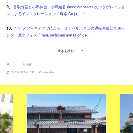
9、
香取慎吾と小嶋伸也・小嶋綾香 (kooo architects)のコラボレーショ
ンによるインスタレーション「庵柔 An ju」
10、
ツバメアーキテクツによる、ミナペルホネンの通販事業部配送セ
ンター兼オフィス「minä perhonen metsä office」
続きを読む
SHARE
2019.01.01 Tue 10:13
permalink