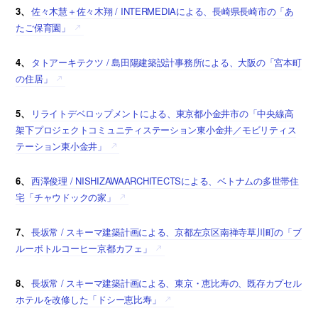
3、
佐々木慧＋佐々木翔 / INTERMEDIAによる、長崎県長崎市の「あ
たご保育園」
4、
タトアーキテクツ / 島田陽建築設計事務所による、大阪の「宮本町
の住居」
5、
リライトデベロップメントによる、東京都小金井市の「中央線高
架下プロジェクトコミュニティステーション東小金井／モビリティス
テーション東小金井」
6、
西澤俊理 / NISHIZAWAARCHITECTSによる、ベトナムの多世帯住
宅「チャウドックの家」
7、
長坂常 / スキーマ建築計画による、京都左京区南禅寺草川町の「ブ
ルーボトルコーヒー京都カフェ」
8、
長坂常 / スキーマ建築計画による、東京・恵比寿の、既存カプセル
ホテルを改修した「ドシー恵比寿」