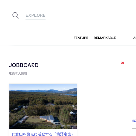
建築求人情報
n
佐々木慧が主宰する「axonometric株
古民家を軸に全国で“価値循環の仕組
リノベる株式会社が、設計パートナ
社会への影響力のある建築を手掛
代官山を拠点に活動する「梅澤竜也 /