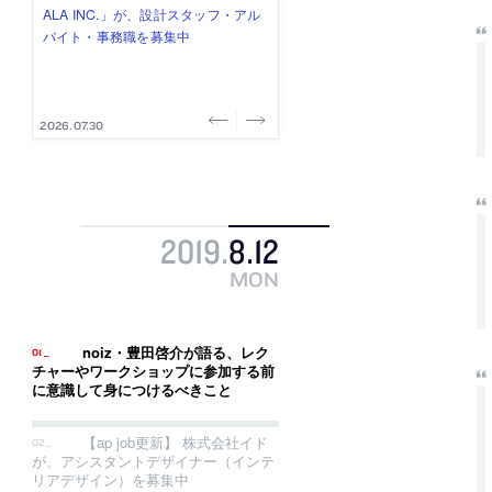
式会社」が、設計スタッフ（経験
み”を作り、リモートワーク主体の働
ー (業務委託) を募集中
け、スタッフ同士で助け合う環境づ
ALA INC.」が、設計スタッフ・アル
者・既卒・2027年新卒）を募集中
き方を実践する「株式会社つぎと」
くりも行う「E.A.S.T.architects」
バイト・事務職を募集中
が、設計スタッフ（経験者・既卒）
が、設計スタッフ（経験者・既卒・
を募集中
2027年新卒）を募集中
2026.08.07
2026.08.03
2026.08.03
2026.07.31
2026.07.30
2019
.
8
.
12
MON
noiz・豊田啓介が語る、レク
チャーやワークショップに参加する前
に意識して身につけるべきこと
【ap job更新】 株式会社イド
が、アシスタントデザイナー（インテ
リアデザイン）を募集中