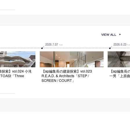
め、伝統建築の要素を
計画の中心施設の玄関ホールに設置。
える」の動
成したファサードを持
金融街“兜町”の“象徴”を意図し、“歴
縦格子等に“川面の揺
史”や“情報”を伝える動的な“巨大なオ
描いたデジタルパター
ブジェクト”を考案。ビルの玄関機能
を超えた“公共空間としての演出”も意
図
VIEW ALL
2026
.
7
.
07
2026
.
6
.
23
TUE
TU
索】vol.024 小滝
【ap編集長の建築探索】vol.023
【ap編集長の
OASt「Three
R.E.A.D. & Architects「STEP /
一男「上原
SCREEN / COURT」