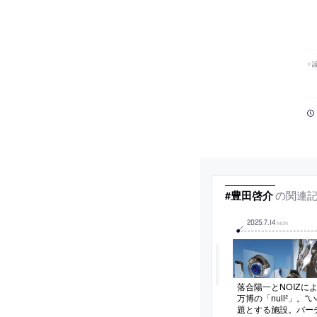
の関連
#豊田啓介
2025
.
7
.
14
MON
落合陽一とNOIZに
万博の「null²」。
題とする施設。バー