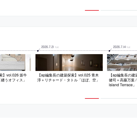
クセルが構成要素
法規制の下で、空間の気積の確保と同
性質の共存を求
可能性”を持つ建
時に“ヴォリュームの分節”等で周辺の
抽象化して再構
する鏡面膜とロボ
スケールとの調和も志向。内外を繋
つ建築を考案。
“動的な建築”も
ぐ“多様な中間領域”で都市の風景や自
らめき”を思い
然の感受も意図
ンも用いる
2026
.
7
.
21
2026
.
7
.
14
TUE
TUE
vol.026 坂牛
【ap編集長の建築探索】vol.025 青木
【ap編集長の建築探
A.「纏うオフィス」
淳＋リチャード・タトル「ほぼ、空」
健司＋高藤万葉 / T
island Terrace」