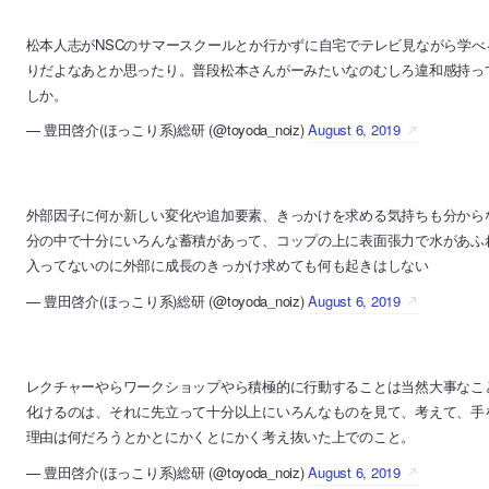
松本人志がNSCのサマースクールとか行かずに自宅でテレビ見ながら学
りだよなあとか思ったり。普段松本さんがーみたいなのむしろ違和感持っ
しか。
— 豊田啓介(ほっこり系)総研 (@toyoda_noiz)
August 6, 2019
外部因子に何か新しい変化や追加要素、きっかけを求める気持ちも分から
分の中で十分にいろんな蓄積があって、コップの上に表面張力で水があふ
入ってないのに外部に成長のきっかけ求めても何も起きはしない
— 豊田啓介(ほっこり系)総研 (@toyoda_noiz)
August 6, 2019
レクチャーやらワークショップやら積極的に行動することは当然大事なこ
化けるのは、それに先立って十分以上にいろんなものを見て、考えて、手
理由は何だろうとかとにかくとにかく考え抜いた上でのこと。
— 豊田啓介(ほっこり系)総研 (@toyoda_noiz)
August 6, 2019