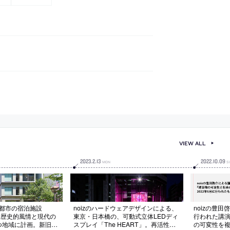
VIEW ALL
2023
.
2
.
13
2022
.
10
.
09
MON
S
京都市の宿泊施設
noizのハードウェアデザインによる、
noizの豊田
l」。歴史的風情と現代の
東京・日本橋の、可動式立体LEDディ
行われた講
つ地域に計画。新旧の
スプレイ「The HEART」。再活性化
の可変性を