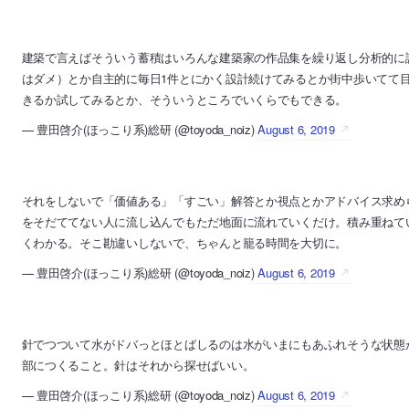
建築で言えばそういう蓄積はいろんな建築家の作品集を繰り返し分析的に
はダメ）とか自主的に毎日1件とにかく設計続けてみるとか街中歩いてて
きるか試してみるとか、そういうところでいくらでもできる。
— 豊田啓介(ほっこり系)総研 (@toyoda_noiz)
August 6, 2019
それをしないで「価値ある」「すごい」解答とか視点とかアドバイス求め
をそだててない人に流し込んでもただ地面に流れていくだけ。積み重ねて
くわかる。そこ勘違いしないで、ちゃんと籠る時間を大切に。
— 豊田啓介(ほっこり系)総研 (@toyoda_noiz)
August 6, 2019
針でつついて水がドバっとほとばしるのは水がいまにもあふれそうな状態
部につくること。針はそれから探せばいい。
— 豊田啓介(ほっこり系)総研 (@toyoda_noiz)
August 6, 2019