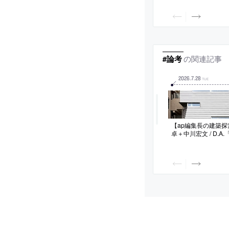
ルの接続を求め、ボ
の“多様な二次利用の
築を考案。風と共振
ットアームを組合せて
実現
の関連記事
#論考
2026
.
7
.
28
TUE
【ap編集長の建築探索】
卓＋中川宏文 / D.