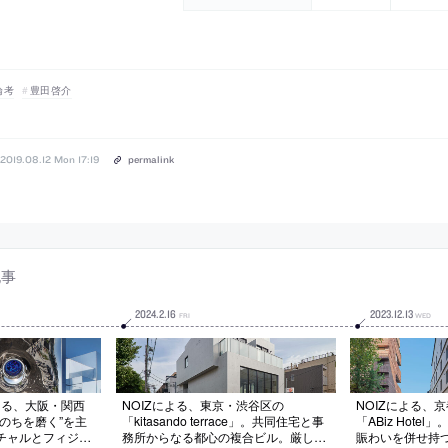
論考
豊田啓介
2019.08.12 Mon 17:19
permalink
記事
2024
.
2
.
16
2023
.
12
.
13
FRI
WED
よる、大阪・関西
NOIZによる、東京・渋谷区の
NOIZによる、
“いのちを磨く”を主
「kitasando terrace」。共同住宅と事
「ABiz Hote
チャルとフィジカ
務所からなる都心の複合ビル。厳しい
賑わいを併せ持