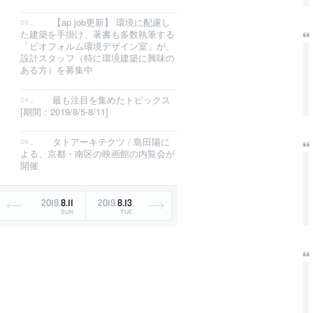
【ap job更新】 環境に配慮し
た建築を手掛け、著書も多数執筆する
「ビオフォルム環境デザイン室」が、
設計スタッフ（特に環境建築に興味の
ある方）を募集中
最も注目を集めたトピックス
[期間：2019/8/5-8/11]
タトアーキテクツ / 島田陽に
よる、京都・南区の映画館の内覧会が
開催
2019
.
8
.
11
2019
.
8
.
13
SUN
TUE