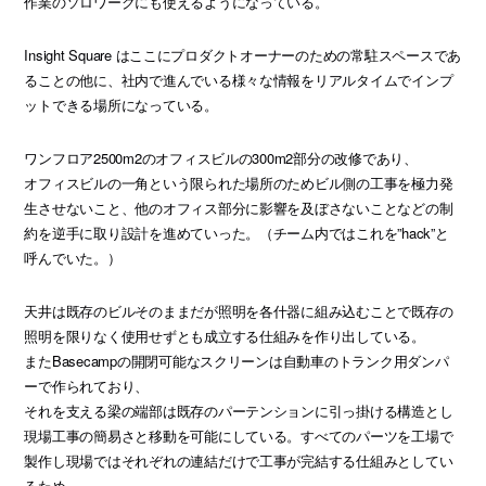
作業のソロワークにも使えるようになっている。
Insight Square はここにプロダクトオーナーのための常駐スペースであ
ることの他に、社内で進んでいる様々な情報をリアルタイムでインプ
ットできる場所になっている。
ワンフロア2500m2のオフィスビルの300m2部分の改修であり、
オフィスビルの一角という限られた場所のためビル側の工事を極力発
生させないこと、他のオフィス部分に影響を及ぼさないことなどの制
約を逆手に取り設計を進めていった。（チーム内ではこれを”hack”と
呼んでいた。）
天井は既存のビルそのままだが照明を各什器に組み込むことで既存の
照明を限りなく使用せずとも成立する仕組みを作り出している。
またBasecampの開閉可能なスクリーンは自動車のトランク用ダンパ
ーで作られており、
それを支える梁の端部は既存のパーテンションに引っ掛ける構造とし
現場工事の簡易さと移動を可能にしている。すべてのパーツを工場で
製作し現場ではそれぞれの連結だけで工事が完結する仕組みとしてい
るため