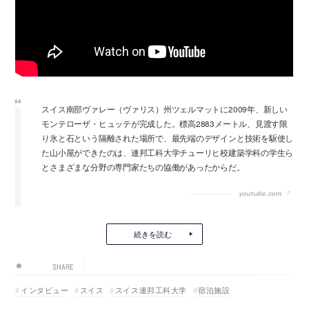
スイス南部ヴァレー（ヴァリス）州ツェルマットに2009年、新しい
モンテローザ・ヒュッテが完成した。標高2883メートル、見渡す限
り氷と石という隔離された場所で、最先端のデザインと技術を駆使し
た山小屋ができたのは、連邦工科大学チューリヒ校建築学科の学生ら
とさまざまな分野の専門家たちの協働があったからだ。
youtube.com
続きを読む
SHARE
インタビュー
スイス
スイス連邦工科大学
宿泊施設