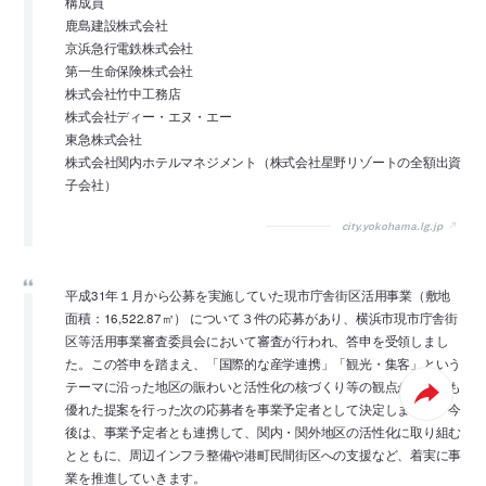
構成員
鹿島建設株式会社
京浜急行電鉄株式会社
第一生命保険株式会社
株式会社竹中工務店
株式会社ディー・エヌ・エー
東急株式会社
株式会社関内ホテルマネジメント（株式会社星野リゾートの全額出資
子会社）
city.yokohama.lg.jp
平成31年１月から公募を実施していた現市庁舎街区活用事業（敷地
面積：16,522.87㎡） について３件の応募があり、横浜市現市庁舎街
区等活用事業審査委員会において審査が行われ、答申を受領しまし
た。この答申を踏まえ、「国際的な産学連携」「観光・集客」という
テーマに沿った地区の賑わいと活性化の核づくり等の観点から、最も
優れた提案を行った次の応募者を事業予定者として決定しました。今
後は、事業予定者とも連携して、関内・関外地区の活性化に取り組む
とともに、周辺インフラ整備や港町民間街区への支援など、着実に事
業を推進していきます。