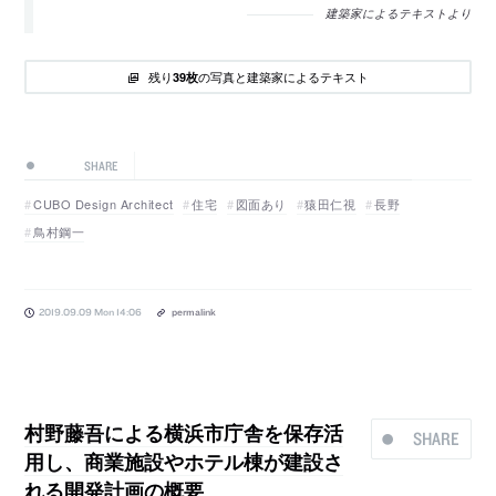
建築家によるテキストより
残り
の写真と建築家によるテキスト
39枚
SHARE
CUBO Design Architect
住宅
図面あり
猿田仁視
長野
鳥村鋼一
2019.09.09 Mon 14:06
permalink
村野藤吾による横浜市庁舎を保存活
SHARE
用し、商業施設やホテル棟が建設さ
れる開発計画の概要