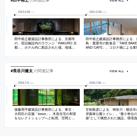
VIEW ALL
2023
.
6
.
08
2021
.
12
.
06
THU
MON
田中裕之建築設計事務所による、京都市
田中裕之建築設計事務所による、
の、宿泊施設内のラウンジ「RAKURO 京
島・鹿屋市の飲食店「TAKE BAKE
都」。ホテル内に新設された場。地域文
AND CAFE」。コロナ禍による
脈の導入と建物特徴を活かす空間を求
に伴う改修で、新たなファン獲得
め、既存に“町家の形式”を見出して美意識
施主の提案する“食のストーリー”
等を継承する設計を志向。現代素材と地
すべく、吹抜の新設・動線計画の
場植物を用いて京都を想起させ施設を象
中心とした設計を行う
徴する“奥庭”も作る
#長谷川健太
の関連記事
VIEW ALL
2026
.
7
.
15
2026
.
7
.
08
WED
WED
後藤周平建築設計事務所による、東京・
甘粕敦彦による、神奈川・横浜市
大田区の店舗「loose」。木造住宅の和室
岸森林公園トイレ」。“最小単位
をセレクトショップへと転用。空間と庭
築”として構想された施設。環境
の“街への開放”も意図し、掃出し窓を出入
なく周囲に溶け込む存在を求め、
口として道路から庭を通り抜ける50mのア
形も維持できる“円弧状の道”と一
プローチを整備。新旧要素と環境を呼応
建築を考案。緩勾配のアプローチ
させて“場所の固有性”も創り出す
す等での通り抜けも可能にする