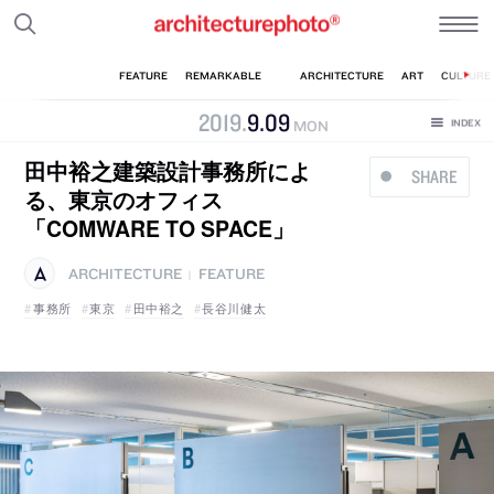
2019
.
9
.
09
MON
田中裕之建築設計事務所によ
SHARE
る、東京のオフィス
「COMWARE TO SPACE」
ARCHITECTURE
FEATURE
|
事務所
東京
田中裕之
長谷川健太