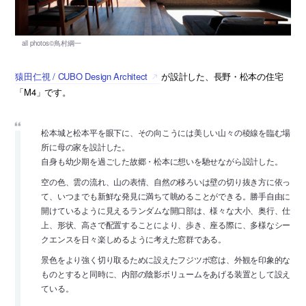
猿田仁視 / CUBO Design Architect
が設計した、長野・松本の住宅
「M4」です。
松本城と松本平を眼下に、その向こうには美しい山々の稜線を臨む場
所に母の家を設計した。
自身も幼少期を過ごした故郷・松本に想いを馳せながら設計した。
空の色、雲の流れ、山の表情、自然の移ろいは壁の切り抜き方に依っ
て、いつまでも新鮮な発見に満ちて眺めることができる。勝手自由に
開けているように見えるランダムな開口部は、様々な大小、奥行、仕
上、形状、高さで配置することにより、歩き、座る際に、多様なシー
クエンスを日々楽しめるように考えた窓群である。
景色をより強く切り取るために設えたフジツボ窓は、外観を印象的な
ものとすると同時に、内部の陰影ボリュームをあげる装置として設え
ている。