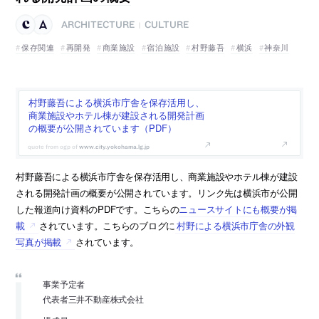
ARCHITECTURE
CULTURE
|
保存関連
再開発
商業施設
宿泊施設
村野藤吾
横浜
神奈川
村野藤吾による横浜市庁舎を保存活用し、
商業施設やホテル棟が建設される開発計画
の概要が公開されています（PDF）
www.city.yokohama.lg.jp
村野藤吾による横浜市庁舎を保存活用し、商業施設やホテル棟が建設
される開発計画の概要が公開されています。リンク先は横浜市が公開
した報道向け資料のPDFです。こちらの
ニュースサイトにも概要が掲
載
されています。こちらのブログに
村野による横浜市庁舎の外観
写真が掲載
されています。
事業予定者
代表者三井不動産株式会社