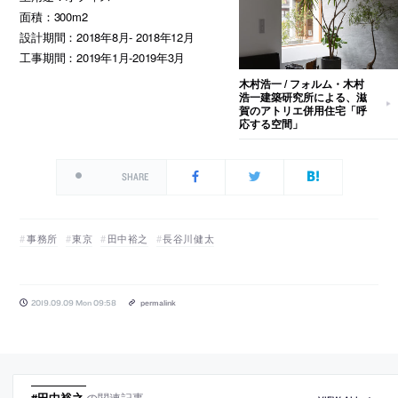
面積：300m2
設計期間：2018年8月- 2018年12月
工事期間：2019年1月-2019年3月
木村浩一 / フォルム・木村
浩一建築研究所による、滋
賀のアトリエ併用住宅「呼
応する空間」
SHARE
事務所
東京
田中裕之
長谷川健太
2019.09.09 Mon 09:58
permalink
#田中裕之
の関連記事