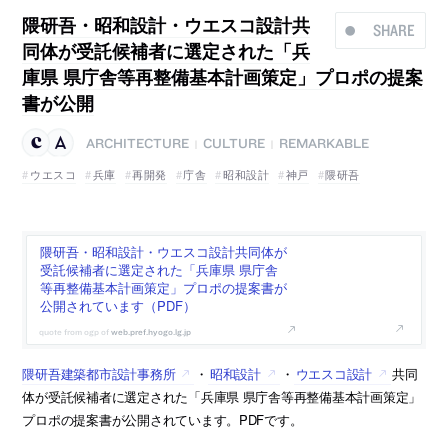
隈研吾・昭和設計・ウエスコ設計共
SHARE
同体が受託候補者に選定された「兵
庫県 県庁舎等再整備基本計画策定」プロポの提案
書が公開
ARCHITECTURE
CULTURE
REMARKABLE
|
|
ウエスコ
兵庫
再開発
庁舎
昭和設計
神戸
隈研吾
隈研吾・昭和設計・ウエスコ設計共同体が
受託候補者に選定された「兵庫県 県庁舎
等再整備基本計画策定」プロポの提案書が
公開されています（PDF）
web.pref.hyogo.lg.jp
隈研吾建築都市設計事務所
・
昭和設計
・
ウエスコ設計
共同
体が受託候補者に選定された「兵庫県 県庁舎等再整備基本計画策定」
プロポの提案書が公開されています。PDFです。