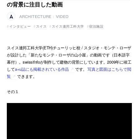
の背景に注目した動画
ARCHITECTURE
VIDEO
|
インタビュー
スイス
スイス連邦工科大学
宿泊施設
スイス連邦工科大学(ETH)チューリッヒ校 / スタジオ・モンテ・ローザ
が設計した「新たなモンテ・ローザの山小屋」の動画です（日本語字
幕付）。swissifnfoが制作して建物の背景にしています。2009年に竣工
して
a+u誌にも掲載されている作品
です。
写真と図面はこちらで閲
覧
できます。
その１