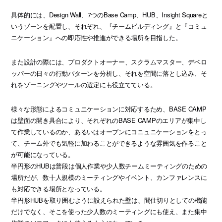
具体的には、Design Wall、7つのBase Camp、HUB、Insight Squareと
いうゾーンを配置し、それぞれ、『チームビルディング』と『コミュ
ニケーション』への即応性や推進ができる場所を目指した。
また設計の際には、プロダクトオーナー、スクラムマスター、デベロ
ッパーの日々の行動パターンを分析し、それを空間に落とし込み、そ
れをゾーニングやツールの選定にも役立てている。
様々な形態によるコミュニケーションに対応するため、BASE CAMP
は壁面の開き具合により、それぞれのBASE CAMPのエリアが集中し
て作業しているのか、あるいはオープンにコニュニケーションをとっ
て、チーム外でも気軽に加わることができるような雰囲気を作ること
が可能になっている。
半円形のHUBは普段は個人作業や少人数チームミーティングのための
場所だが、数十人規模のミーティングやイベント、カンファレンスに
も対応できる場所となっている。
半円形HUBを取り囲むように設えられた壁は、間仕切りとしての機能
だけでなく、そこを使った少人数のミーティングにも使え、また集中