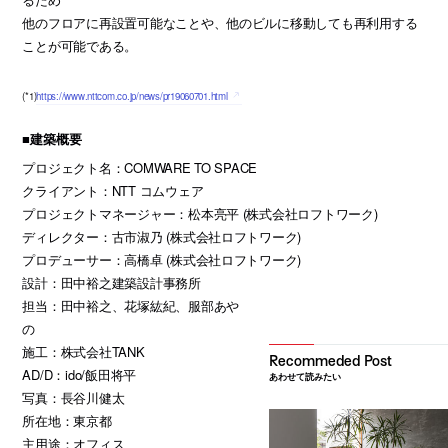
他のフロアに再設置可能なことや、他のビルに移動しても再利用する
ことが可能である。
(*1)
https://www.nttcom.co.jp/news/pr19060701.html
■建築概要
プロジェクト名：COMWARE TO SPACE
クライアント：NTT コムウェア
プロジェクトマネージャー：松本亮平 (株式会社ロフトワーク)
ディレクター：古市淑乃 (株式会社ロフトワーク)
プロデューサー：高橋卓 (株式会社ロフトワーク)
設計：田中裕之建築設計事務所
担当：田中裕之、花塚紘紀、服部あや
の
施工：株式会社TANK
AD/D：ido/飯田将平
あわせて読みたい
写真：長谷川健太
所在地：東京都
主用途：オフィス