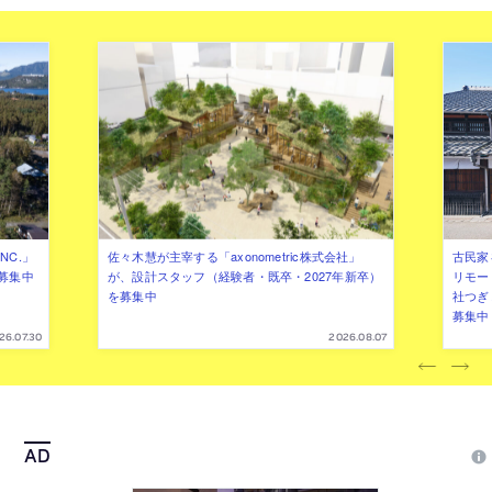
NC.」
佐々木慧が主宰する「axonometric株式会社」
古民家
募集中
が、設計スタッフ（経験者・既卒・2027年新卒）
リモー
を募集中
社つぎ
募集中
26.07.30
2026.08.07