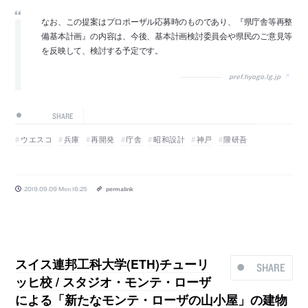
なお、この提案はプロポーザル応募時のものであり、『県庁舎等再整
備基本計画』の内容は、今後、基本計画検討委員会や県民のご意見等
を反映して、検討する予定です。
pref.hyogo.lg.jp
SHARE
ウエスコ
兵庫
再開発
庁舎
昭和設計
神戸
隈研吾
2019.09.09 Mon 16:25
permalink
スイス連邦工科大学(ETH)チューリ
SHARE
ッヒ校 / スタジオ・モンテ・ローザ
による「新たなモンテ・ローザの山小屋」の建物