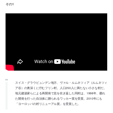
その1
スイス・グラウビュンデン地方、ヴァル・ルムネツィア（ルムネツィ
ア谷）の奥深くに佇むフリン村。人口250人に満たない小さな村だ。
地元建築家らによる再開発で息を吹き返した同村は、1998年、優れ
た開発を行った自治体に贈られるワッカー賞を受賞。2010年にも
「ヨーロッパの村リニューアル賞」を受賞した。