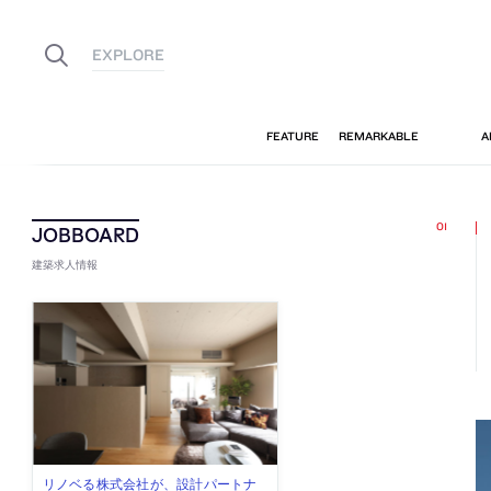
建築求人情報
佐々木慧が主宰する「axonometric株
古民家を軸に全国で“価値循環の仕組
リノベる株式会社が、設計パートナ
社会への影響力のある建築を手掛
代官山を拠点に活動する「梅澤竜也 /