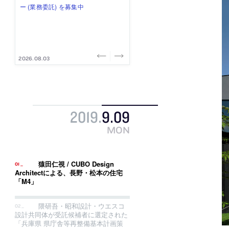
式会社」が、設計スタッフ（経験
み”を作り、リモートワーク主体の働
ー (業務委託) を募集中
け、スタッフ同士で助け合う環境づ
ALA INC.」が、設計スタッフ・アル
者・既卒・2027年新卒）を募集中
き方を実践する「株式会社つぎと」
くりも行う「E.A.S.T.architects」
バイト・事務職を募集中
が、設計スタッフ（経験者・既卒）
が、設計スタッフ（経験者・既卒・
を募集中
2027年新卒）を募集中
2026.08.07
2026.08.03
2026.08.03
2026.07.31
2026.07.30
2019
.
9
.
09
MON
猿田仁視 / CUBO Design
Architectによる、長野・松本の住宅
「M4」
隈研吾・昭和設計・ウエスコ
設計共同体が受託候補者に選定された
「兵庫県 県庁舎等再整備基本計画策