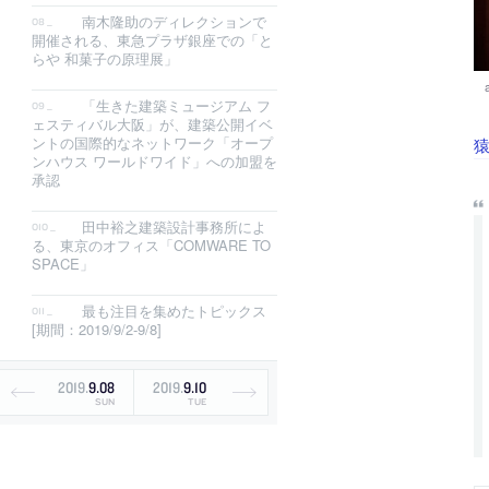
南木隆助のディレクションで
開催される、東急プラザ銀座での「と
らや 和菓子の原理展」
「生きた建築ミュージアム フ
ェスティバル大阪」が、建築公開イベ
ントの国際的なネットワーク「オープ
猿
ンハウス ワールドワイド」への加盟を
承認
田中裕之建築設計事務所によ
る、東京のオフィス「COMWARE TO
SPACE」
最も注目を集めたトピックス
[期間：2019/9/2-9/8]
2019
.
9
.
08
2019
.
9
.
10
SUN
TUE