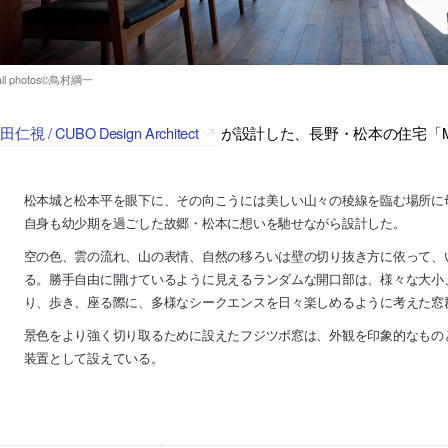
田仁視 / CUBO Design Architect
が設計した、長野・松本の住宅「
松本城と松本平を眼下に、その向こうには美しい山々の稜線を臨む場所に
自身も幼少期を過ごした故郷・松本に想いを馳せながら設計した。
空の色、雲の流れ、山の表情、自然の移ろいは壁の切り抜き方に依って、
る。勝手自由に開けているように見えるランダムな開口部は、様々な大小
り、歩き、座る際に、多様なシークエンスを日々楽しめるように考えた窓
景色をより強く切り取るために設えたフジツボ窓は、外観を印象的なもの
装置として設えている。