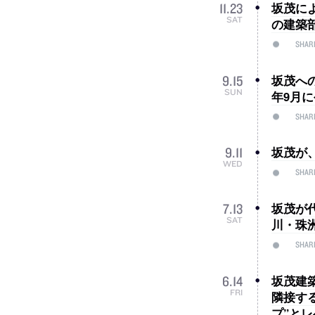
坂茂に
11
.
23
SAT
の建築部
SHAR
坂茂へ
9
.
15
SUN
年9月
SHAR
坂茂が、
9
.
11
WED
SHAR
坂茂が
7
.
13
SAT
川・珠
SHAR
坂茂建
6
.
14
FRI
隣接す
プ”と