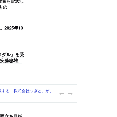
」受賞を記念し
もの
025年10
ドメダル」を受
安藤忠雄、
027年新卒）を募集中
践する「株式会社つぎと」が、
.architects」が、設計
・事務職を募集中
両立を目指