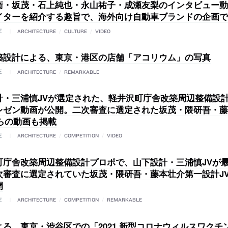
衛・坂茂・石上純也・永山祐子・成瀬友梨のインタビュー動
イターを紹介する趣旨で、海外向け自動車ブランドの企画で
E
ARCHITECTURE
/
CULTURE
/
VIDEO
築設計による、東京・港区の店舗「アコリウム」の写真
E
ARCHITECTURE
/
REMARKABLE
計・三浦慎JVが選定された、軽井沢町庁舎改築周辺整備設
レゼン動画が公開。二次審査に選定された坂茂・隈研吾・藤
Vらの動画も掲載
E
ARCHITECTURE
/
COMPETITION
/
VIDEO
町庁舎改築周辺整備設計プロポで、山下設計・三浦慎JVが
次審査に選定されていた坂茂・隈研吾・藤本壮介第一設計J
開
E
ARCHITECTURE
/
COMPETITION
/
REMARKABLE
る、東京・渋谷区での「2021 新型コロナウィルスワクチン