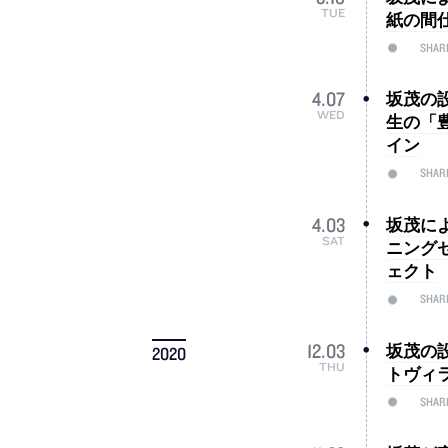
TUE
紙の間
SHAR
坂茂の
4
.
07
WED
生の「
イン
SHAR
坂茂に
4
.
03
SAT
ニング
ェクト
SHAR
坂茂の
12
.
03
2020
THU
トヴィ
SHAR