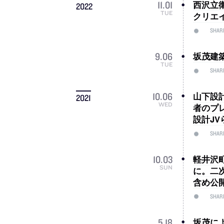
西沢立
11
.
01
2022
TUE
クリエ
SHAR
坂茂建
9
.
06
TUE
SHAR
山下設
10
.
06
2021
WED
者のプ
設計J
SHAR
軽井沢
10
.
03
SUN
に。二
含め公
SHAR
坂茂によ
5
.
18