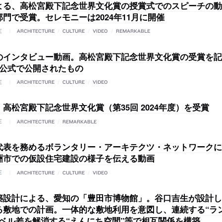
よる、高松宮殿下記念世界文化賞の授賞式でのスピーチの動画
門で受賞。セレモニーは2024年11月に開催
E
ARCHITECTURE
/
CULTURE
/
VIDEO
/
REMARKABLE
のインタビュー動画。高松宮殿下記念世界文化賞の受賞を記念
に公式で公開されたもの
E
ARCHITECTURE
/
CULTURE
/
VIDEO
高松宮殿下記念世界文化賞（第35回 2024年度）を受賞
E
ARCHITECTURE
/
REMARKABLE
代表を務めるボランタリー・アーキテクツ・ネットワークに
洲市での仮設住宅建設の様子を伝える動画
E
ARCHITECTURE
/
CULTURE
/
VIDEO
築設計による、愛知の「豊田市博物館」。谷口吉生が設計し
る敷地での計画。一体的な敷地利用を意図し、連続する“ラ
レベル差を解消する“えんにち空間”等で相互関係を構築