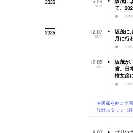
坂茂によ
6
.
28
2026
SUN
て、2
SHAR
坂茂に
12
.
07
2025
SUN
月に行わ
SHAR
坂茂が、
12
.
05
FRI
賞。日
槇文彦
SHAR
佐々木慧が主宰する
古民家を軸に全国
リノベる株式会社
社会への影響力のあ
代官山を拠点に活動
設計スタッフ（
スタッフ（経験者
プリツ
8
.
07