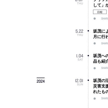
THU
して」
日程
SHAR
坂茂に
5
.
22
THU
月に行
SHAR
坂茂へ
1
.
04
SAT
品も紹
SHAR
坂茂の
12
.
01
2024
SUN
災害支援
れたも
SHAR