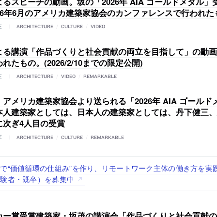
るスピーチの動画。坂の「2026年 AIA ゴールドメダル
026年6月のアメリカ建築家協会のカンファレンスで行われた
E
ARCHITECTURE
/
CULTURE
/
VIDEO
よる講演「作品づくりと社会貢献の両立を目指して」の動画。2
れたもの。(2026/2/10までの限定公開)
E
ARCHITECTURE
/
VIDEO
/
REMARKABLE
アメリカ建築家協会より送られる「2026年 AIA ゴール
本人建築家としては、日本人の建築家としては、丹下健三、
に次ぎ4人目の受賞
E
ARCHITECTURE
/
CULTURE
/
REMARKABLE
「axonometric株式会社」が、設計スタッフ（経験者・既卒・2
で“価値循環の仕組み”を作り、リモートワーク主体の働き方を実
が、設計パートナー (業務委託) を募集中
る建築を手掛け、スタッフ同士で助け合う環境づくりも行う「E.A.S.T
する「梅澤竜也 / ALA INC.」が、設計スタッフ・アルバイト
経験者・既卒）を募集中
・既卒・2027年新卒）を募集中
カー賞受賞建築家・坂茂の講演会「作品づくりと社会貢献の