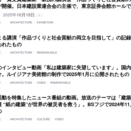
が開催。日本建設業連合会の主催で、東京証券会館ホールで
2025年
10月15日
（水）
E
ARCHITECTURE
/
EXHIBITION
よる講演「作品づくりと社会貢献の両立を目指して」の記録。2
われたもの
E
ARCHITECTURE
/
REMARKABLE
のインタビュー動画「私は建築家に失望しています」。国内
介。ルイジアナ美術館の制作で2025年1月に公開されたもの
E
ARCHITECTURE
/
VIDEO
/
REMARKABLE
活動を特集したニュース番組の動画。放送のテーマは「建築
 “紙の建築”が世界の被災者を救う」。BSフジで2024年1
の
E
ARCHITECTURE
/
CULTURE
/
VIDEO