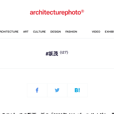
(127)
#坂茂