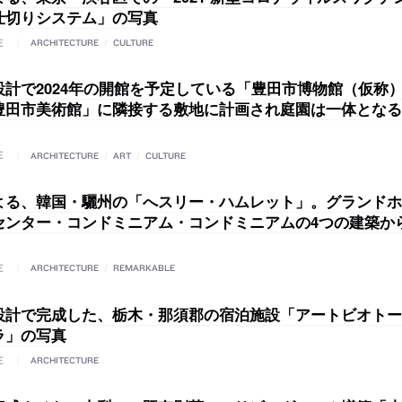
仕切りシステム」の写真
E
ARCHITECTURE
/
CULTURE
設計で2024年の開館を予定している「豊田市博物館（仮称
豊田市美術館」に隣接する敷地に計画され庭園は一体となる
E
ARCHITECTURE
/
ART
/
CULTURE
よる、韓国・驪州の「へスリー・ハムレット」。グランドホ
センター・コンドミニアム・コンドミニアムの4つの建築か
E
ARCHITECTURE
/
REMARKABLE
設計で完成した、栃木・那須郡の宿泊施設「アートビオトー
ラ」の写真
E
ARCHITECTURE