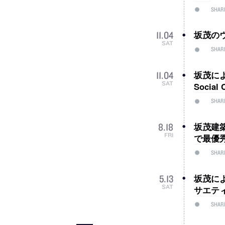
SHAR
坂茂の
11
.
04
SAT
SHAR
坂茂による
11
.
04
SAT
Socia
SHAR
坂茂建
8
.
18
FRI
で最優
SHAR
坂茂による
5
.
13
SAT
サエテ
SHAR