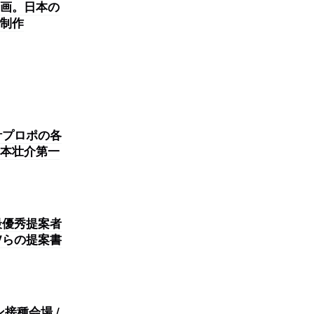
画。日本の
制作
計プロポの各
本壮介第一
最優秀提案者
Vらの提案書
接種会場 /