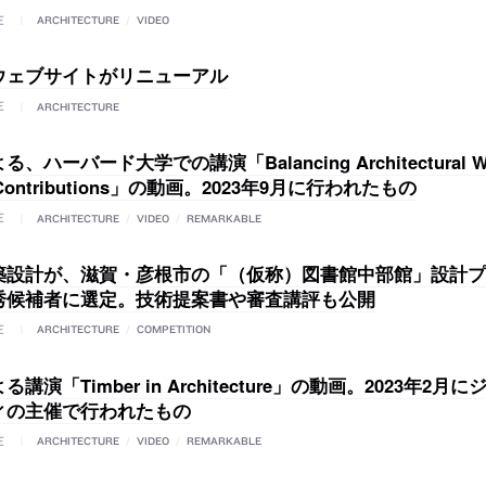
E
ARCHITECTURE
/
VIDEO
ウェブサイトがリニューアル
E
ARCHITECTURE
、ハーバード大学での講演「Balancing Architectural Wo
l Contributions」の動画。2023年9月に行われたもの
E
ARCHITECTURE
/
VIDEO
/
REMARKABLE
築設計が、滋賀・彦根市の「（仮称）図書館中部館」設計プ
秀候補者に選定。技術提案書や審査講評も公開
E
ARCHITECTURE
/
COMPETITION
講演「Timber in Architecture」の動画。2023年2
ィの主催で行われたもの
E
ARCHITECTURE
/
VIDEO
/
REMARKABLE