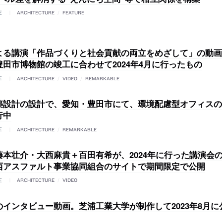
E
ARCHITECTURE
/
FEATURE
よる講演「作品づくりと社会貢献の両立をめざして」の動画
豊田市博物館の竣工に合わせて2024年4月に行ったもの
E
ARCHITECTURE
/
VIDEO
/
REMARKABLE
築設計の設計で、愛知・豊田市にて、環境配慮型オフィスの
行中
E
ARCHITECTURE
/
REMARKABLE
藤本壮介・大西麻貴＋百田有希が、2024年に行った講演会
西アスファルト事業協同組合のサイトで期間限定で公開
E
ARCHITECTURE
/
VIDEO
のインタビュー動画。芝浦工業大学が制作して2023年8月に