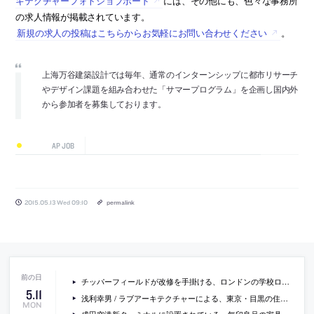
キテクチャーフォトジョブボード
には、その他にも、色々な事務所
の求人情報が掲載されています。
新規の求人の投稿はこちらからお気軽にお問い合わせください
。
上海万谷建築設計では毎年、通常のインターンシップに都市リサーチ
やデザイン課題を組み合わせた「サマープログラム」を企画し国内外
から参加者を募集しております。
AP JOB
2015.05.13 Wed 09:10
permalink
チッパーフィールドが改修を手掛ける、ロンドンの学校ロイヤル・アカデミー・オブ・アーツの計画案の画像
5
.
11
浅利幸男 / ラブアーキテクチャーによる、東京・目黒の住宅「八雲の家」の写真
MON
成田空港新ターミナルに設置されている、無印良品の家具に注目した記事