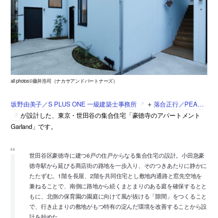
all photos©藤井浩司（ナカサアンドパートナーズ）
坂野由美子／S PLUS ONE 一級建築士事務所
＋
落合正行／PEA…
が設計した、東京・世田谷の集合住宅「豪徳寺のアパートメント
Garland」です。
世田谷区豪徳寺に建つ6戸の住戸からなる集合住宅の設計。小田急豪
徳寺駅から延びる商店街の路地を一歩入り、そのつきあたりに静かに
たたずむ。1階を長屋、2階を共同住宅とし敷地内通路と窓先空地を
兼ねることで、南側に路地から続くまとまりのある庭を確保するとと
もに、北側の保育園の園庭に向けて風が抜ける「隙間」をつくること
で、行き止まりの敷地がもつ特有の淀んだ環境を改善することから設
計を始めた。