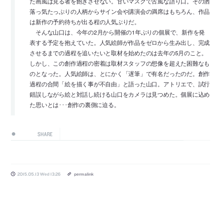
た画風は見る者を飽きさせない。甘いマスクで古風な語り口。その洒
落っ気たっぷりの人柄からサイン会や講演会の満席はもちろん、作品
は新作の予約待ちが出る程の人気ぶりだ。
そんな山口は、今年の2月から開催の1年ぶりの個展で、新作を発
表する予定を抱えていた。人気絵師が作品をゼロから生み出し、完成
させるまでの過程を追いたいと取材を始めたのは去年の5月のこと。
しかし、この創作過程の密着は取材スタッフの想像を超えた困難なも
のとなった。人気絵師は、とにかく「遅筆」で有名だったのだ。創作
過程の合間「絵を描く事が不自由」と語った山口。アトリエで、試行
錯誤しながら絵と対話し続ける山口をカメラは見つめた。個展に込め
た思いとは･･･創作の裏側に迫る。
SHARE
2015.05.13 Wed 13:26
permalink