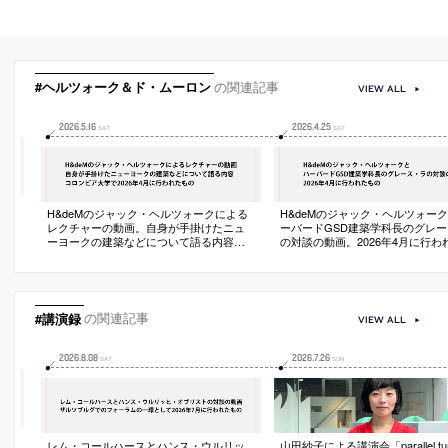
#ヘルツォーク＆ド・ムーロン
の関連記事
VIEW ALL
2026
.
5
.
16
2026
.
4
.
25
SAT
SAT
H&deMのジャック・ヘルツォークによる
H&deMのジャック・ヘルツォー
レクチャーの動画。自身が手掛けたニュ
ーバードGSD建築学科長のグレー
ーヨークの建築などについて語る内容。
の対談の動画。2026年4月に行わ
コロンビア大学で2026年4月に行われたも
の
#講演録
の関連記事
VIEW ALL
2026
.
8
.
08
2026
.
7
.
26
SAT
SUN
レム・コールハースとハンス・ウルリッ
山田紗子による講演会「parallel t