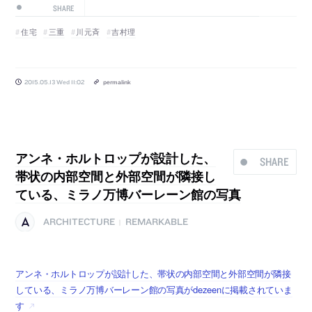
SHARE
住宅
三重
川元斉
吉村理
2015.05.13 Wed 11:02
permalink
アンネ・ホルトロップが設計した、
SHARE
帯状の内部空間と外部空間が隣接し
ている、ミラノ万博バーレーン館の写真
ARCHITECTURE
REMARKABLE
|
アンネ・ホルトロップが設計した、帯状の内部空間と外部空間が隣接
している、ミラノ万博バーレーン館の写真がdezeenに掲載されていま
す