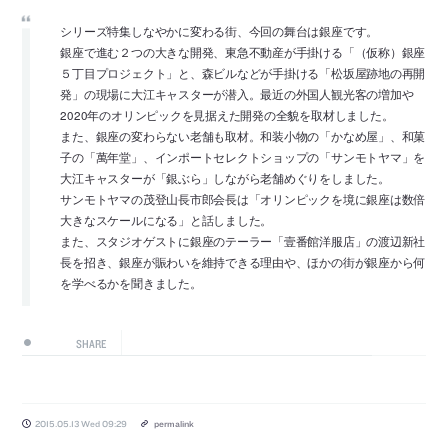
シリーズ特集しなやかに変わる街、今回の舞台は銀座です。
銀座で進む２つの大きな開発、東急不動産が手掛ける「（仮称）銀座
５丁目プロジェクト」と、森ビルなどが手掛ける「松坂屋跡地の再開
発」の現場に大江キャスターが潜入。最近の外国人観光客の増加や
2020年のオリンピックを見据えた開発の全貌を取材しました。
また、銀座の変わらない老舗も取材。和装小物の「かなめ屋」、和菓
子の「萬年堂」、インポートセレクトショップの「サンモトヤマ」を
大江キャスターが「銀ぶら」しながら老舗めぐりをしました。
サンモトヤマの茂登山長市郎会長は「オリンピックを境に銀座は数倍
大きなスケールになる」と話しました。
また、スタジオゲストに銀座のテーラー「壹番館洋服店」の渡辺新社
長を招き、銀座が賑わいを維持できる理由や、ほかの街が銀座から何
を学べるかを聞きました。
SHARE
2015.05.13 Wed 09:29
permalink