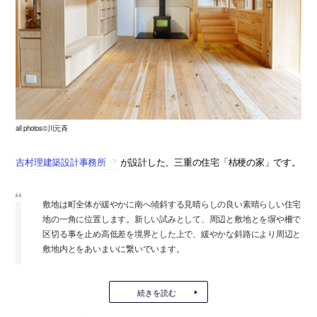
all photos©川元斉
吉村理建築設計事務所
が設計した、三重の住宅「桔梗の家」です。
敷地は町全体が緩やかに南へ傾斜する見晴らしの良い素晴らしい住宅
地の一角に位置します。新しい試みとして、周辺と敷地とを塀や柵で
区切る事を止め高低差を境界とした上で、緩やかな斜路により周辺と
敷地内とをあいまいに繋いでいます。
続きを読む