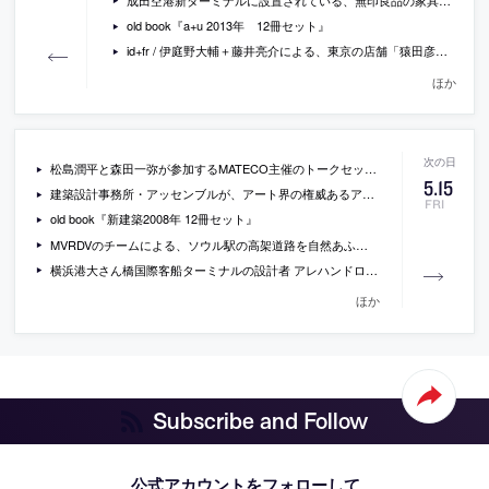
old book『a+u 2013年 12冊セット』
id+fr / 伊庭野大輔＋藤井亮介による、東京の店舗「猿田彦珈琲 アトリエ仙川」
ほか
松島潤平と森田一弥が参加するMATECO主催のトークセッション「ノスタルジー・リセッティング」が開催[2015/5/30]
5
.
15
建築設計事務所・アッセンブルが、アート界の権威あるアワード「ターナー賞」の最終候補に選ばれた事が話題に
FRI
old book『新建築2008年 12冊セット』
MVRDVのチームによる、ソウル駅の高架道路を自然あふれる公園に変える計画案の画像
横浜港大さん橋国際客船ターミナルの設計者 アレハンドロ・ザエラ・ポロや、隈研吾、磯崎新、妹島和世、ジェフリー・キプニスらが参加するシンポ「連続的建築は、これからも連続するか？」が開催[2015/6/7]
ほか
Subscribe and Follow
公式アカウントをフォローして、