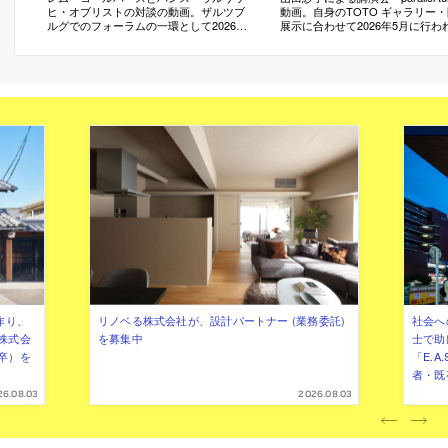
ヒ・オブリストの対談の動画。ザルツブ
動画。自身のTOTO ギャラリー
ルグでのフォーラムの一環として2026年7
展示に合わせて2026年5月に行わ
月に行われたもの
作り、
リノベる株式会社が、設計パートナー (業務委託)
社会へ
株式会
を募集中
士で助
卒）を
「E.A
者・既
26.08.03
2026.08.03