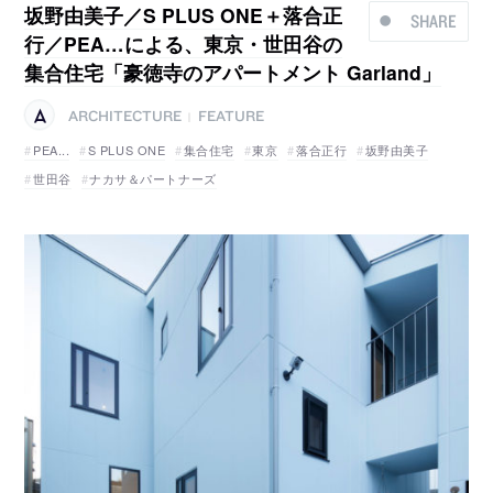
坂野由美子／S PLUS ONE＋落合正
SHARE
行／PEA…による、東京・世田谷の
集合住宅「豪徳寺のアパートメント Garland」
ARCHITECTURE
FEATURE
|
PEA...
S PLUS ONE
集合住宅
東京
落合正行
坂野由美子
世田谷
ナカサ＆パートナーズ