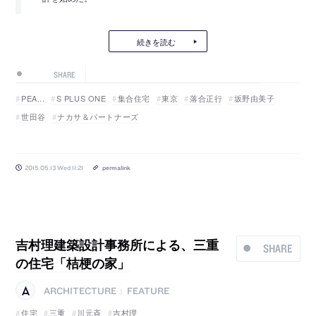
続きを読む
SHARE
PEA...
S PLUS ONE
集合住宅
東京
落合正行
坂野由美子
世田谷
ナカサ＆パートナーズ
2015.05.13 Wed 11:21
permalink
吉村理建築設計事務所による、三重
SHARE
の住宅「桔梗の家」
ARCHITECTURE
FEATURE
|
住宅
三重
川元斉
吉村理