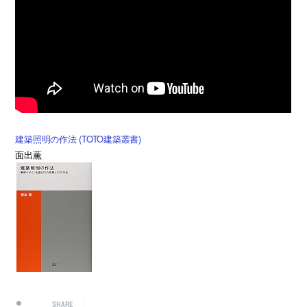
建築照明の作法 (TOTO建築叢書)
面出薫
SHARE