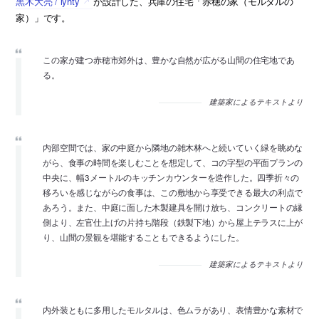
黒木大亮 / lyhty
が設計した、兵庫の住宅「赤穂の家（モルタルの
家）」です。
この家が建つ赤穂市郊外は、豊かな自然が広がる山間の住宅地であ
る。
建築家によるテキストより
内部空間では、家の中庭から隣地の雑木林へと続いていく緑を眺めな
がら、食事の時間を楽しむことを想定して、コの字型の平面プランの
中央に、幅3メートルのキッチンカウンターを造作した。四季折々の
移ろいを感じながらの食事は、この敷地から享受できる最大の利点で
あろう。また、中庭に面した木製建具を開け放ち、コンクリートの縁
側より、左官仕上げの片持ち階段（鉄製下地）から屋上テラスに上が
り、山間の景観を堪能することもできるようにした。
建築家によるテキストより
内外装ともに多用したモルタルは、色ムラがあり、表情豊かな素材で