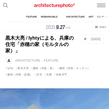
2021
.
8
.
27
FRI
黒木大亮 / lyhtyによる、兵庫の
SHARE
住宅「赤穂の家（モルタルの
家）」
ARCHITECTURE
FEATURE
|
lyhty
黒木大亮
建材（内装・床）
建材（内装・キッチン）
建材（内装・設備）
住宅
兵庫
笹倉洋平