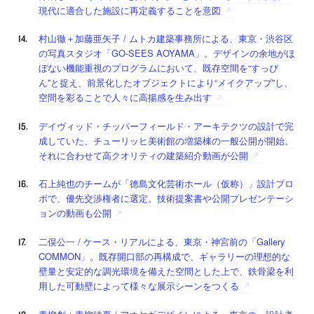
現代に適合した施設に再定義することを意図
村山徹＋加藤亜矢子 / ムトカ建築事務所による、東京・渋谷区
の写真スタジオ「GO-SEES AOYAMA」。デザインの余地がほ
ぼない機能重視のプログラムにおいて、既存空間を“すっぴ
ん”と捉え、前景化したオブジェクトにより“メイクアップ”し、
空間を彩ることで人々に高揚感を生み出す
デイヴィッド・チッパーフィールド・アーキテクツの設計で完
成していた、チューリッヒ美術館の増築棟の一般公開が開始。
それに合わせて高クオリティの建築紹介動画が公開
石上純也のチームが「徳島文化芸術ホール（仮称）」設計プロ
ポで、優先交渉権者に選定。技術提案書や公開プレゼンテーシ
ョンの動画も公開
二俣公一 / ケース・リアルによる、東京・神宮前の「Gallery
COMMON」。既存開口部の再構成で、ギャラリーの理想的な
壁量と安定的な調光環境を備えた空間とした上で、鉄骨梁を利
用した可動壁によって様々な展示シーンをつくる