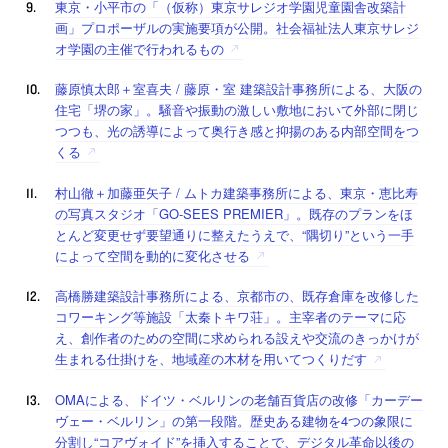
東京・小平市の「（仮称）東京サレジオ学園児童園舎改築計
画」プロポーザルの実施要項が公開。社会福祉法人東京サレジ
オ学園の主催で行われるもの
藤原慎太郎＋室喜夫 / 藤原・室 建築設計事務所による、大阪の
住宅「堺の家」。騒音や振動の激しい敷地において外部に閉じ
つつも、光の誘導によって奥行き感と抑揚のある内部空間をつ
くる
村山徹＋加藤亜矢子 / ムトカ建築事務所による、東京・恵比寿
の写真スタジオ「GO-SEES PREMIER」。既存のプランをほ
とんど変更せず要望通りに整えたうえで、“隅切り”という一手
によって空間を動的に変化させる
高橋勝建築設計事務所による、京都市の、既存倉庫を改修した
コワーキング等施設「太秦トキワ荘」。主宰者のテーマに応
え、創作者のための空間に求められる設えや交流のきっかけが
生まれる仕掛けを、地域産の木材を用いてつくりだす
OMAによる、ドイツ・ベルリンの老舗百貨店の改修「カーデー
ヴェー・ベルリン」の第一段階。歴史ある建物を4つの象限に
分割し“コアヴォイド”を挿入することで、デジタル革命以後の