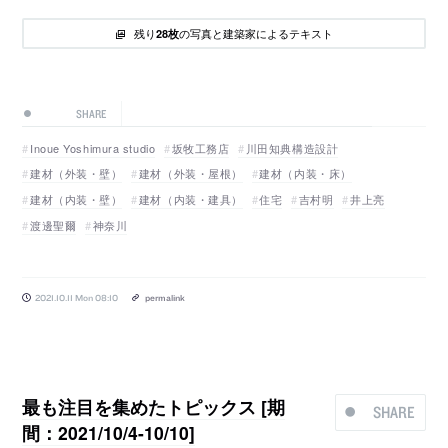
残り
の写真と建築家によるテキスト
28枚
SHARE
Inoue Yoshimura studio
坂牧工務店
川田知典構造設計
建材（外装・壁）
建材（外装・屋根）
建材（内装・床）
建材（内装・壁）
建材（内装・建具）
住宅
吉村明
井上亮
渡邊聖爾
神奈川
2021.10.11 Mon 08:10
permalink
最も注目を集めたトピックス [期
SHARE
間：2021/10/4-10/10]