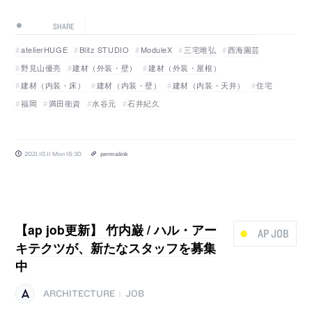
SHARE
atelierHUGE
Blitz STUDIO
ModuleX
三宅唯弘
西海園芸
野見山優亮
建材（外装・壁）
建材（外装・屋根）
建材（内装・床）
建材（内装・壁）
建材（内装・天井）
住宅
福岡
満田衛資
水谷元
石井紀久
2021.10.11 Mon 16:30
permalink
【ap job更新】 竹内巌 / ハル・アー
AP JOB
キテクツが、新たなスタッフを募集
中
ARCHITECTURE
JOB
|