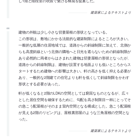
し1階と階段室の吹抜で繋げる構成を提案した。
建築家によるテキストより
建物の外観は少し小さな切妻屋根の形状となっている。
この形状は、敷地にかかる法規的な建築制限によるところが大きい。
一般的な低層の住居地域では、道路からの斜線制限に加えて、北側か
らも高度斜線という北側の隣地へと日光を遮らないための斜線制限が
あり必然的に両者からはさまれた建物は切妻屋根の形状となったが、
道路からの斜線制限は、建物が設置する地面よりも低いところからス
タートするため建物への影響は大きい。軒の高さを低く抑える必要が
あり、一般的な2階建ての住宅よりも軒を低くして斜線制限をかわす
形状とする必要があった。
軒が低くなると2階のLDKの空間としては窮屈なものとなるが、広々
とした居住空間を確保するために、勾配を高さ制限目一杯にとってそ
の急こう配屋根がそのまま室内空間となる構成とした。急こう配屋根
が見える2階のリビングは、屋根裏部屋のような三角屋根の空間とな
った。
建築家によるテキストより