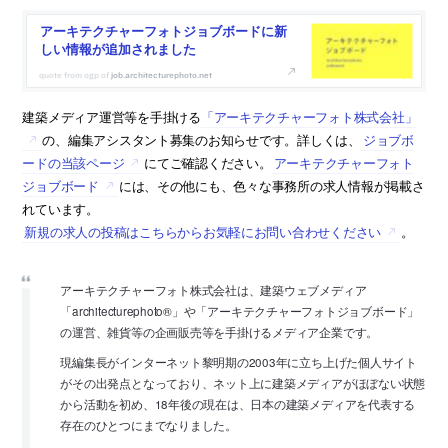
アーキテクチャーフォトジョブボードに新
しい情報が追加されました
job.architecturephoto.net
建築メディア運営等を手掛ける
「アーキテクチャーフォト株式会社」
の、編集アシスタント募集のお知らせです。詳しくは、
ジョブボ
ードの当該ページ
にてご確認ください。
アーキテクチャーフォト
ジョブボード
には、その他にも、色々な事務所の求人情報が掲載さ
れています。
新規の求人の投稿はこちらからお気軽にお問い合わせください
。
アーキテクチャーフォト株式会社は、建築ウェブメディア
「architecturephoto®」や「アーキテクチャーフォトジョブボード」
の運営、雑貨等の企画販売等を手掛けるメディア企業です。
現編集長がインターネット黎明期の2003年に立ち上げた個人サイト
がその出発点となっており、ネット上に建築メディアがほぼない状態
から活動を初め、18年後の現在は、日本の建築メディアを代表する
存在のひとつにまでなりました。