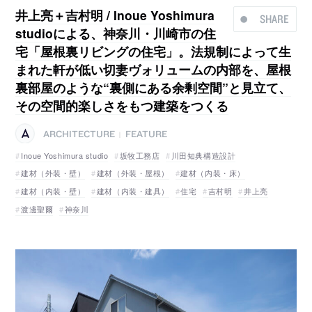
井上亮＋吉村明 / Inoue Yoshimura
SHARE
studioによる、神奈川・川崎市の住
宅「屋根裏リビングの住宅」。法規制によって生
まれた軒が低い切妻ヴォリュームの内部を、屋根
裏部屋のような“裏側にある余剰空間”と見立て、
その空間的楽しさをもつ建築をつくる
ARCHITECTURE
FEATURE
|
Inoue Yoshimura studio
坂牧工務店
川田知典構造設計
建材（外装・壁）
建材（外装・屋根）
建材（内装・床）
建材（内装・壁）
建材（内装・建具）
住宅
吉村明
井上亮
渡邊聖爾
神奈川