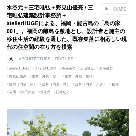
水谷元＋三宅唯弘＋野見山優亮 / 三
SHARE
宅唯弘建築設計事務所＋
atelierHUGEによる、福岡・能古島の「島の家
001」。福岡の離島を敷地とし、設計者と施主の
移住生活の経験を通した、既存集落に相応しい現
代の住空間の在り方を模索
ARCHITECTURE
FEATURE
|
atelierHUGE
Blitz STUDIO
ModuleX
三宅唯弘
西海園芸
野見山優亮
建材（外装・壁）
建材（外装・屋根）
建材（内装・床）
建材（内装・壁）
建材（内装・天井）
住宅
福岡
満田衛資
水谷元
石井紀久