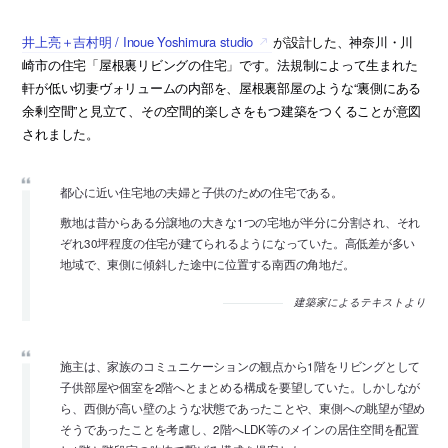
井上亮＋吉村明 / Inoue Yoshimura studio
が設計した、神奈川・川
崎市の住宅「屋根裏リビングの住宅」です。法規制によって生まれた
軒が低い切妻ヴォリュームの内部を、屋根裏部屋のような“裏側にある
余剰空間”と見立て、その空間的楽しさをもつ建築をつくることが意図
されました。
都心に近い住宅地の夫婦と子供のための住宅である。
敷地は昔からある分譲地の大きな1つの宅地が半分に分割され、それ
ぞれ30坪程度の住宅が建てられるようになっていた。高低差が多い
地域で、東側に傾斜した途中に位置する南西の角地だ。
建築家によるテキストより
施主は、家族のコミュニケーションの観点から1階をリビングとして
子供部屋や個室を2階へとまとめる構成を要望していた。しかしなが
ら、西側が高い壁のような状態であったことや、東側への眺望が望め
そうであったことを考慮し、2階へLDK等のメインの居住空間を配置