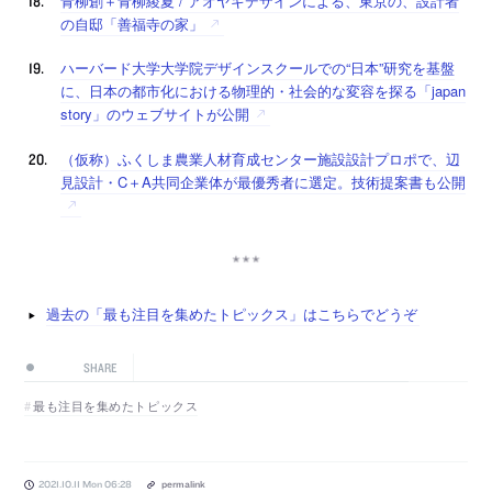
青柳創＋青柳綾夏 / アオヤギデザインによる、東京の、設計者
の自邸「善福寺の家」
ハーバード大学大学院デザインスクールでの“日本”研究を基盤
に、日本の都市化における物理的・社会的な変容を探る「japan
story」のウェブサイトが公開
（仮称）ふくしま農業人材育成センター施設設計プロポで、辺
見設計・C＋A共同企業体が最優秀者に選定。技術提案書も公開
過去の「最も注目を集めたトピックス」はこちらでどうぞ
SHARE
最も注目を集めたトピックス
2021.10.11 Mon 06:28
permalink