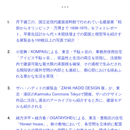
丹下健三の、国立近現代建築資料館で行われている建築展「戦
前からオリンピック・万博まで 1938-1970」をフォトレポー
ト。卒業生設計から代々木競技場までの図面と模型等を紹介す
る展覧会を100枚以上の写真で紹介
小室舞​​​​​​​ / KOMPASによる、東京・千駄ヶ谷の、事務所併用住宅
「アイビス千駄ヶ谷」。収益性と生活の両立を目指し、法規制
内で建築可能な最大限の床面積を確保、その過程で生みだされ
る階段状の屋外空間が内部とも連続し、都心部における緑あふ
れる豊かな生活を実現
ザハ・ハディドの展覧会「ZAHA HADID DESIGN 展」が、東
京・港区のKarimoku Commons Tokyoで開催。ザハのデザイン
作品に注目し過去のアーカイブから紹介すると共に、建築モデ
ルも紹介される
緒方洋平＋緒方春 / OGATAYOHEIによる、東京・豊島区の住宅
「Honest house」。狭小敷地において、各空間を立体的に配置
することで視線が抜け、空間を広く知覚させる。構成上求めら