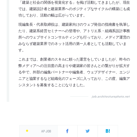
「建築と社会の関係を視覚化する」を掲げ活動してきましたが、現在
では、建築設計者と建築業界へのポジティブなサイクルの構築にも成
功しており、活動の幅は広がっています。
現編集長・代表取締役は、建築家向けのウェブ発信の指南書を執筆し
たり、建築系経営セミナーへの登壇や、アトリエ系・組織系設計事務
所へのウェブサイトコンサルティングも行っており、メディア運営の
みならず建築業界でのネット活用の第一人者としても活動していま
す。
これまでは、創業者のスキルに頼った運営をしていましたが、昨今の
弊メディアへの注目度の高まりや建築家の皆さんとの繋がりが拡大す
る中で、外部の編集パートナーや編集者、ウェブデザイナー、エンジ
ニアと協業するなど組織化のフェーズに入っており、この度、編集ア
シスタントを募集することになりました。
job.architecturephoto.net
AP JOB