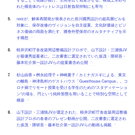
れた構造体のバットレスは日射負荷抑制にも寄与
noizが、解体再開発が発表された前川國男設計の超高層ビルを
対象に、保存改修のヴィジョンを自主提案。文化財価値とビジ
ネス価値の両面を満たす、腰巻外壁保存のオルタナティブを示
す構想
軽井沢町庁舎改築周辺整備設計プロポで、山下設計・三浦慎JV
が最優秀提案者に。二次審査に選定されていた坂茂・隈研吾・
藤本壮介第一設計JVらの提案書含め公開
杉山由香＋桝永絵理子＋神崎夏子 / カミナガスギによる、東京
の離島・神津島村のゲストハウス「Guesthouse Campus」。コ
ロナ禍でリモート授業を受ける学生のための“スタディケーショ
ン”の場を、円という純粋形態を用いることで特別な空間として
構築
山下設計・三浦慎JVが選定された、軽井沢町庁舎改築周辺整備
設計プロポの各者のプレゼン動画が公開。二次審査に選定され
た坂茂・隈研吾・藤本壮介第一設計JVらの動画も掲載