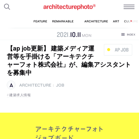
2021
.
10
.
11
MON
【ap job更新】 建築メディア運
AP JOB
営等を手掛ける「アーキテクチ
ャーフォト株式会社」が、編集アシスタント
を募集中
ARCHITECTURE
JOB
|
建築求人情報