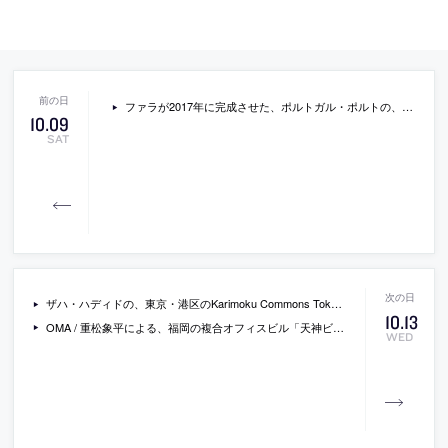
ファラが2017年に完成させた、ポルトガル・ポルトの、アート作品の為の仮設のフォリー「folly for an art piece」。多層的なレパートリーを通じて、新古典主義とポストモダンの両方の、神殿、仮設建築、玩具になることを目指す
10
.
09
SAT
ザハ・ハディドの、東京・港区のKarimoku Commons Tokyoでの展覧会「ZAHA HADID DESIGN」の会場写真とレポート。ザハのプロダクトの仕事を中心に展示し、この展示の為の木製建築モデルや什器、会場構成もザハ事務所が手掛ける
10
.
13
OMA / 重松象平による、福岡の複合オフィスビル「天神ビジネスセンター」が完成。OMAの日本初のオフィスビルで、交差する二つの通りに面する建物ヴォリュームの角をピクセル化して削ることで都市活動の融合を明確にし、入口広場に公共の活動を呼び込む
WED