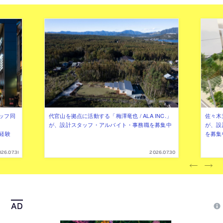
ッフ同
代官山を拠点に活動する「梅澤竜也 / ALA INC.」
佐々木慧
が、設計スタッフ・アルバイト・事務職を募集中
が、設
（経験
を募集
26.07.31
2026.07.30