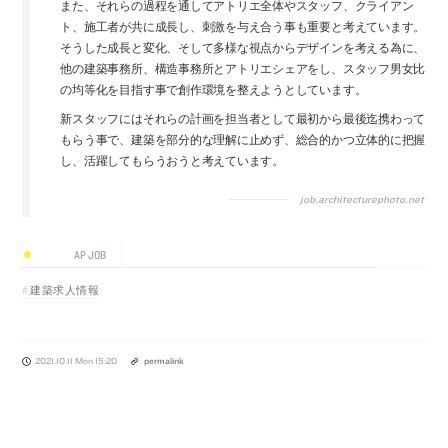
また、それらの過程を通してアトリエ全体やスタッフ、クライアン
ト、施工者が共に成長し、刺激を与え合う事も重要と考えています。
そうした成長と変化、そして多様な視点からデザインを考える為に、
他の建築事務所、構造事務所とアトリエシェアをし、スタッフ男女比
の均等化を目指す事で創作環境を整えようとしています。
新スタッフにはそれらの計画を担当者として最初から最後迄携わって
もらう事で、建築を部分的な理解に止めず、総合的かつ立体的に把握
し、活躍してもらうおうと考えています。
job.architecturephoto.net
AP JOB
建築求人情報
2021.10.11 Mon 15:20
permalink