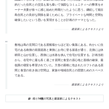
的だった住民との交流も落ち着いて強固なコミュニティへの弊害をオ
ーナー夫妻が徐々に感じ始めた時期だったように思う。継続して能古
島住民との良好な関係を築くためにも、プライベートな時間と空間を
確保したいという思いを実現することが計画のテーマとなった。
建築家によるテキストより
敷地は島の玄関口である渡船場からほど近い集落にある。向かいに住
宅のある南側の前面道路と東側にお寺に登る坂道が通り、北側には休
耕田と山が位置し、西側には水路を挟んで住宅が位置する。計画当初
から、在宅中に最も長く過ごす居間と食堂の居心地と面積の確保、最
低限の寝室を希望されていた。方形の屋根に包まれたロフトのある居
間と食堂の吹き抜け空間は、家族や地域住民との団欒ためのスペース
である。
建築家によるテキストより
残り
の写真と建築家によるテキスト
14枚