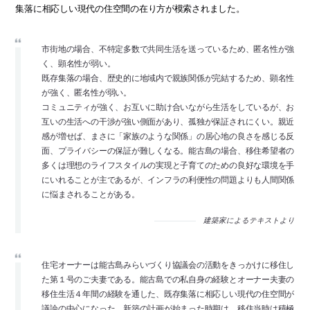
集落に相応しい現代の住空間の在り方が模索されました。
市街地の場合、不特定多数で共同生活を送っているため、匿名性が強
く、顕名性が弱い。
既存集落の場合、歴史的に地域内で親族関係が完結するため、顕名性
が強く、匿名性が弱い。
コミュニティが強く、お互いに助け合いながら生活をしているが、お
互いの生活への干渉が強い側面があり、孤独が保証されにくい。親近
感が増せば、まさに「家族のような関係」の居心地の良さを感じる反
面、プライバシーの保証が難しくなる。能古島の場合、移住希望者の
多くは理想のライフスタイルの実現と子育てのための良好な環境を手
にいれることが主であるが、インフラの利便性の問題よりも人間関係
に悩まされることがある。
建築家によるテキストより
住宅オーナーは能古島みらいづくり協議会の活動をきっかけに移住し
た第１号のご夫妻である。能古島での私自身の経験とオーナー夫妻の
移住生活４年間の経験を通した、既存集落に相応しい現代の住空間が
議論の中心になった。新築の計画が始まった時期は、移住当時は積極