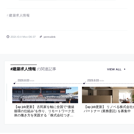
建築求人情報
2021.10.11 Mon 06:37
permalink
#建築求人情報
の関連記事
VIEW ALL
2026
.
8
.
03
2026
.
8
.
03
MON
MON
【ap job更新】 古民家を軸に全国で“価値
【ap job更新】 リノベる株式会
循環の仕組み”を作り、リモートワーク主
パートナー (業務委託) を募集中
体の働き方を実践する「株式会社つぎ
と」が、設計スタッフ（経験者・既卒）
を募集中