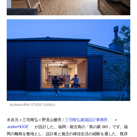
水谷元＋三宅唯弘＋野見山優亮 /
三宅唯弘建築設計事務所
＋
atelierHUGE
が設計した、福岡・能古島の「島の家 001」です。福
岡の離島を敷地とし、設計者と施主の移住生活の経験を通した、既存