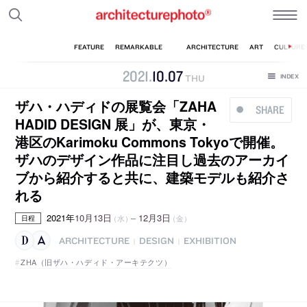
2021
.
10
.
07
THU
ザハ・ハディドの展覧会「ZAHA
SHARE
HADID DESIGN 展」が、東京・
港区のKarimoku Commons Tokyoで開催。
ザハのデザイン作品に注目し過去のアーカイ
ブから紹介すると共に、建築モデルも紹介さ
れる
2021年
10月13日
–
12月3日
（水）
（金）
日程
ARCHITECTURE
DESIGN
EXHIBITION
|
|
ZHA（旧ザハ・ハディド・アーキテクツ）