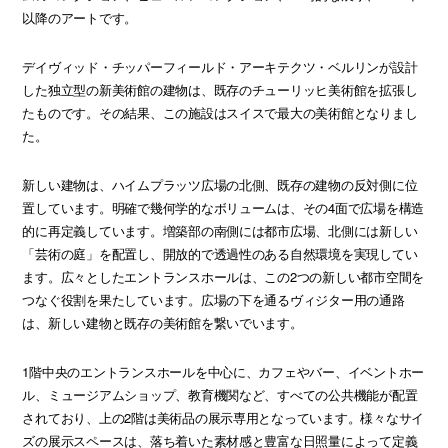
以降のアートです。
デイヴィッド・チッパーフィールド・アーキテクツ・ベルリンが設計
した独立型の新美術館の建物は、既存のチューリッヒ美術館を拡張し
たものです。その結果、この施設はスイスで最大の美術館となりまし
た。
新しい建物は、ハイムプラッツ広場の北側、既存の建物の反対側に位
置しています。明確で幾何学的なボリュームは、その4面で広場を構造
的に再定義しています。増築部の南側には都市広場、北側には新しい
「芸術の庭」を配置し、開放的で透過性のある自然環境を実現してい
ます。広々としたエントランスホールは、この2つの新しい都市空間を
つなぐ役割を果たしています。広場の下を通るヴィジター用の通路
は、新しい建物と既存の美術館を繋いでいます。
1階中央のエントランスホールを中心に、カフェやバー、イベントホー
ル、ミュージアムショップ、教育機関など、すべての公共機能が配置
されており、上の2階は美術品の展示専用となっています。様々なサイ
ズの展示スペースは、落ち着いた素材感と豊富な日照量によって定義