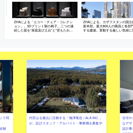
ZHAによる「エコー・チェア・コレクシ
ZHAによる、カザフスタンの国立
ョン」。3Dプリント製の椅子。二つの連
新本部。最大800人の職員と各部
続した面を“座面及び土台”と“背もたれ及
する建築。変動する厳しい気候に
び支持構造”として、構造・表面・人間工
る為、ガラス張りの吹抜に動線・
学の境界を無くす。新たなエコシステム
流れ・共用部などを集約する構成
として廃棄物に新たな命を与えるべく原
案。外部の“石灰岩製ルーバー”は
材料に用いる
テップの露岩から着想
ッフ同
代官山を拠点に活動する「梅澤竜也 / ALA INC.」
住宅や
が、設計スタッフ・アルバイト・事務職を募集中
なデザ
（経験
設計事