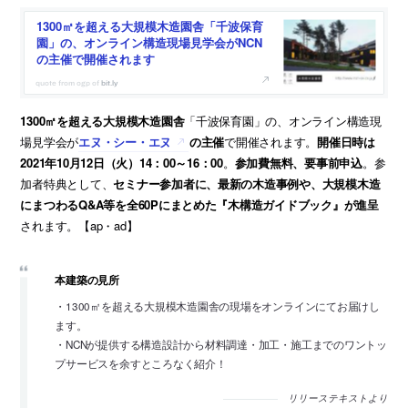
1300㎡を超える大規模木造園舎「千波保育
園」の、オンライン構造現場見学会がNCN
の主催で開催されます
bit.ly
1300㎡を超える大規模木造園舎
「千波保育園」の、オンライン構造現
場見学会が
エヌ・シー・エヌ
の主催
で開催されます。
開催日時は
2021年10月12日（火）14：00～16：00
。
参加費無料、要事前申込
。参
加者特典として、
セミナー参加者に、最新の木造事例や、大規模木造
にまつわるQ&A等を全60Pにまとめた『木構造ガイドブック』が進呈
されます。【ap・ad】
本建築の見所
・1300㎡を超える大規模木造園舎の現場をオンラインにてお届けし
ます。
・NCNが提供する構造設計から材料調達・加工・施工までのワントッ
プサービスを余すところなく紹介！
リリーステキストより