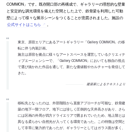
COMMON」です。既存開口部の再構成で、ギャラリーの理想的な壁量
と安定的な調光環境を備えた空間とした上で、鉄骨梁を利用した可動
壁によって様々な展示シーンをつくることが意図されました。施設の
公式サイトはこちら
。
東京、原宿エリアにあるアートギャラリー「Gallery COMMON」の移
転に伴う内装計画。
施主は原宿を拠点に様々なアートスペースを運営しているクリエィテ
ィブエージェンシーで、「Gallery COMMON」においても独自の視点
で選び抜かれた作品を通して、新たな価値観やカルチャーを発信して
きた。
建築家によるテキストより
移転先となったのは、外部階段から直接アプローチが可能な、鉄骨建
築の地下一階フロア。地下には珍しく圧倒的な天井高さがあり、さら
には区画の外周が四方ドライエリアで囲まれていたため、地上階とは
異なる柔らかい自然光が入ってくる環境であった。この特徴は空間と
して非常に魅力的であったが、ギャラリーとしてはガラス面が多く、