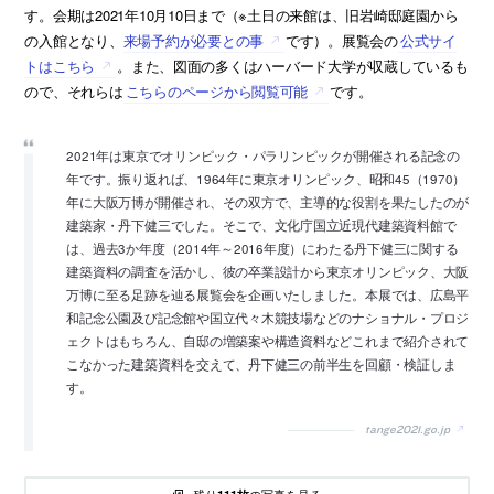
す。会期は2021年10月10日まで（※土日の来館は、旧岩崎邸庭園から
の入館となり、
来場予約が必要との事
です）。展覧会の
公式サイ
トはこちら
。また、図面の多くはハーバード大学が収蔵しているも
ので、それらは
こちらのページから閲覧可能
です。
2021年は東京でオリンピック・パラリンピックが開催される記念の
年です。振り返れば、1964年に東京オリンピック、昭和45（1970）
年に大阪万博が開催され、その双方で、主導的な役割を果たしたのが
建築家・丹下健三でした。そこで、文化庁国立近現代建築資料館で
は、過去3か年度（2014年～2016年度）にわたる丹下健三に関する
建築資料の調査を活かし、彼の卒業設計から東京オリンピック、大阪
万博に至る足跡を辿る展覧会を企画いたしました。本展では、広島平
和記念公園及び記念館や国立代々木競技場などのナショナル・プロジ
ェクトはもちろん、自邸の増築案や構造資料などこれまで紹介されて
こなかった建築資料を交えて、丹下健三の前半生を回顧・検証しま
す。
tange2021.go.jp
残り
の写真を見る