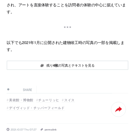
され、アートを直接体験することを訪問者の体験の中心に据えていま
す。
以下でも2021年1月に公開された建物竣工時の写真の一部を掲載しま
す。
残り
の写真とテキストを見る
4枚
SHARE
美術館・博物館
チューリッヒ
スイス
デイヴィッド・チッパーフィールド
2021.10.07 Thu 07:27
permalink