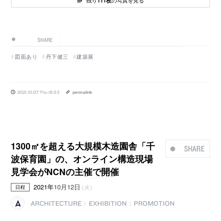
111枚
SHARE
図面あり
丹下健三
建築展
2021.10.07 Thu 16:53
permalink
1300㎡を超える大規模木造園舎「千
SHARE
波保育園」の、オンライン構造現場
見学会がNCNの主催で開催
2021年
10月12日
（火）
日程
ARCHITECTURE
EXHIBITION
PROMOTION
|
|