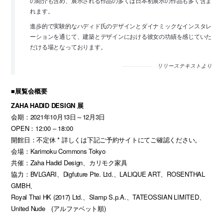
の紹介も含め、展示される作品の多くは日本初展示の作品も多く含ま
れます。
進歩的で実験的なハディド氏のデザインとダイナミックなインスタレ
ーションを通じて、建築とデザインにおける彼女の功績を感じていた
だける場となっております。
リリーステキストより
■展覧会概要
ZAHA HADID DESIGN 展
会期：2021年10月13日～12月3日
OPEN：12:00 ‒ 18:00
開館日：不定休 * 詳しくは下記ご予約サイトにてご確認ください。
会場：Karimoku Commons Tokyo
共催：Zaha Hadid Design、カリモク家具
協力：BVLGARI、Digfuture Pte. Ltd.、LALIQUE ART、ROSENTHAL
GMBH、
Royal Thai HK (2017) Ltd.、Slamp S.p.A.、TATEOSSIAN LIMITED、
United Nude (アルファベット順)