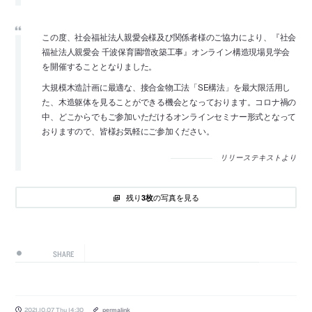
この度、社会福祉法人親愛会様及び関係者様のご協力により、『社会
福祉法人親愛会 千波保育園増改築工事』オンライン構造現場見学会
を開催することとなりました。
大規模木造計画に最適な、接合金物工法「SE構法」を最大限活用し
た、木造躯体を見ることができる機会となっております。コロナ禍の
中、どこからでもご参加いただけるオンラインセミナー形式となって
おりますので、皆様お気軽にご参加ください。
リリーステキストより
残り
の写真を見る
3枚
SHARE
2021.10.07 Thu 14:30
permalink