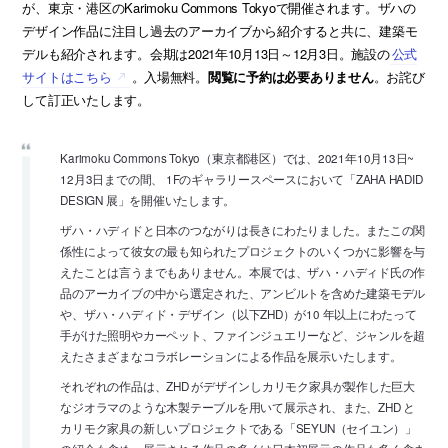
が、東京・港区のKarimoku Commons Tokyoで開催されます。ザハの
デザイン作品に注目し過去のアーカイブから紹介すると共に、建築モ
デルも紹介されます。会期は2021年10月13日～12月3日。施設の
公式
サイトはこちら
。入場無料。
閲覧に予約は必要ありません
。お詫び
して訂正いたします。
Karimoku Commons Tokyo（東京都港区）では、2021年10月13日~
12月3日までの間、 1Fのギャラリースペースにおいて「ZAHA HADID
DESIGN 展」を開催いたします。
ザハ・ハディドと日本のつながりは長きにわたりました。またこの関
係性によって彼女の最も知られたプロジェクトのいくつかに影響を与
えたことは言うまでもありません。本展では、ザハ・ハディド氏の作
品のアーカイブの中から選定された、アンビルトを含めた建築モデル
や、ザハ・ハディド・デザイン（以下ZHD）が10 年以上にわたって
手がけた照明やカーペット、ファインジュエリーなど、ジャンルを超
えたさまざまなコラボレーションによる作品を展示いたします。
それぞれの作品は、ZHD がデザインしカリモク家具が製作した巨大
なジオラマのような木製テーブルを用いて展示され、また、ZHD と
カリモク家具の新しいプロジェクトである「SEYUN（セイユン）」