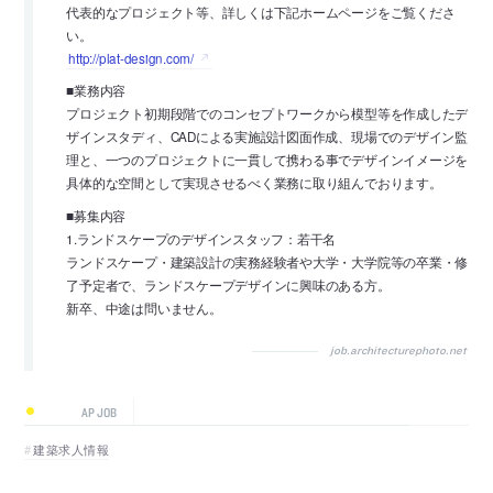
代表的なプロジェクト等、詳しくは下記ホームページをご覧くださ
い。
http://plat-design.com/
■業務内容
プロジェクト初期段階でのコンセプトワークから模型等を作成したデ
ザインスタディ、CADによる実施設計図面作成、現場でのデザイン監
理と、一つのプロジェクトに一貫して携わる事でデザインイメージを
具体的な空間として実現させるべく業務に取り組んでおります。
■募集内容
1.ランドスケープのデザインスタッフ：若干名
ランドスケープ・建築設計の実務経験者や大学・大学院等の卒業・修
了予定者で、ランドスケープデザインに興味のある方。
新卒、中途は問いません。
job.architecturephoto.net
AP JOB
建築求人情報