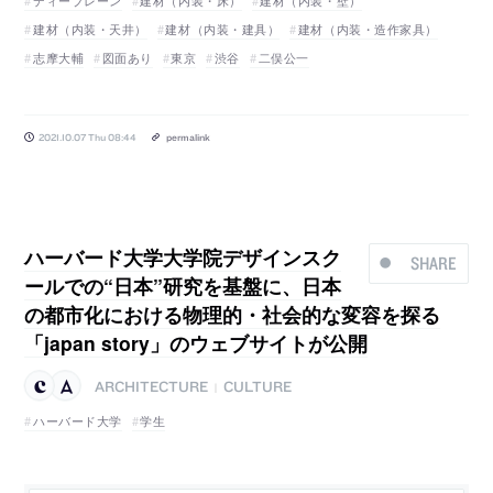
ディーブレーン
建材（内装・床）
建材（内装・壁）
建材（内装・天井）
建材（内装・建具）
建材（内装・造作家具）
志摩大輔
図面あり
東京
渋谷
二俣公一
2021.10.07 Thu 08:44
permalink
ハーバード大学大学院デザインスク
SHARE
ールでの“日本”研究を基盤に、日本
の都市化における物理的・社会的な変容を探る
「japan story」のウェブサイトが公開
ARCHITECTURE
CULTURE
|
ハーバード大学
学生