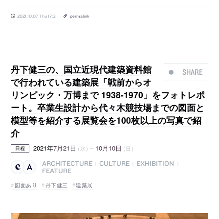
2021.10.07 Thu 17:31
permalink
丹下健三の、国立近現代建築資料館
SHARE
で行われている建築展「戦前からオ
リンピック・万博まで 1938-1970」をフォトレポ
ート。卒業生設計から代々木競技場までの図面と
模型等を紹介する展覧会を100枚以上の写真で紹
介
2021年
7月21日
–
10月10日
（水）
（日）
日程
ARCHITECTURE
CULTURE
EXHIBITION
|
|
|
FEATURE
図面あり
丹下健三
建築展