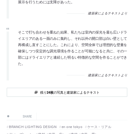
展示を行うためには支障があった。
建築家によるテキストより
そこで打ち合わせを重ねた結果、私たちは室内の採光を最も広いドラ
イエリアのある一面のみに集約し、それ以外の開口部は白い壁として
再構成し直すことにした。これにより、空間全体では理想的な壁量を
確保しつつ安定的な調光環境を作ることが可能になると共に、その一
部にはドライエリアと連続した明るい特徴的な空間を作ることができ
た。
建築家によるテキストより
残り
の写真と建築家によるテキスト
24枚
SHARE
BRANCH LIGHTING DESIGN
en one tokyo
ケース・リアル