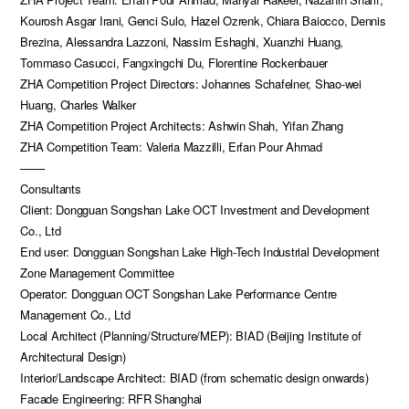
Kourosh Asgar Irani, Genci Sulo, Hazel Ozrenk, Chiara Baiocco, Dennis
Brezina, Alessandra Lazzoni, Nassim Eshaghi, Xuanzhi Huang,
Tommaso Casucci, Fangxingchi Du, Florentine Rockenbauer
ZHA Competition Project Directors: Johannes Schafelner, Shao-wei
Huang, Charles Walker
ZHA Competition Project Architects: Ashwin Shah, Yifan Zhang
ZHA Competition Team: Valeria Mazzilli, Erfan Pour Ahmad
───
Consultants
Client: Dongguan Songshan Lake OCT Investment and Development
Co., Ltd
End user: Dongguan Songshan Lake High-Tech Industrial Development
Zone Management Committee
Operator: Dongguan OCT Songshan Lake Performance Centre
Management Co., Ltd
Local Architect (Planning/Structure/MEP): BIAD (Beijing Institute of
Architectural Design)
Interior/Landscape Architect: BIAD (from schematic design onwards)
Facade Engineering: RFR Shanghai