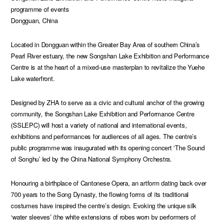
programme of events
Dongguan, China
Located in Dongguan within the Greater Bay Area of southern China’s
Pearl River estuary, the new Songshan Lake Exhibition and Performance
Centre is at the heart of a mixed-use masterplan to revitalize the Yuehe
Lake waterfront.
Designed by ZHA to serve as a civic and cultural anchor of the growing
community, the Songshan Lake Exhibition and Performance Centre
(SSLEPC) will host a variety of national and international events,
exhibitions and performances for audiences of all ages. The centre’s
public programme was inaugurated with its opening concert ‘The Sound
of Songhu’ led by the China National Symphony Orchestra.
Honouring a birthplace of Cantonese Opera, an artform dating back over
700 years to the Song Dynasty, the flowing forms of its traditional
costumes have inspired the centre’s design. Evoking the unique silk
‘water sleeves’ (the white extensions of robes worn by performers of