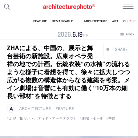
2026
.
6
.
19
FRI
ZHAによる、中国の、展示と舞
SHARE
台芸術の新施設。広東オペラ発
祥の地での計画。伝統衣装“の水袖”の流れる
ような様子に着想を得て、徐々に拡大しつつ
広がる複数の構造体からなる建築を考案。メ
イン劇場は音響にも有効に働く“10万本の細
長い部材”を特徴とする
ARCHITECTURE
FEATURE
|
ZHA（旧ザハ・ハディド・アーキテクツ）
劇場・ホール
中国