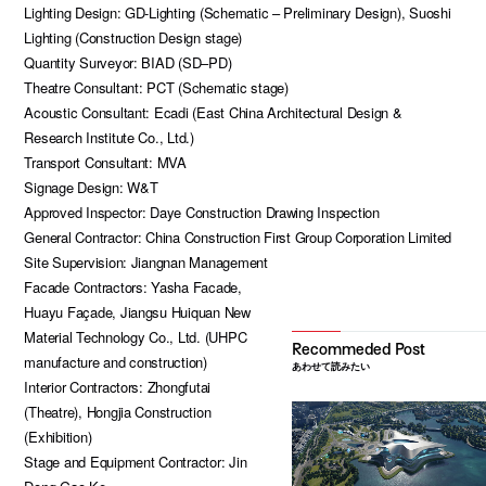
Lighting Design: GD-Lighting (Schematic – Preliminary Design), Suoshi
Lighting (Construction Design stage)
Quantity Surveyor: BIAD (SD–PD)
Theatre Consultant: PCT (Schematic stage)
Acoustic Consultant: Ecadi (East China Architectural Design &
Research Institute Co., Ltd.)
Transport Consultant: MVA
Signage Design: W&T
Approved Inspector: Daye Construction Drawing Inspection
General Contractor: China Construction First Group Corporation Limited
Site Supervision: Jiangnan Management
Facade Contractors: Yasha Facade,
Huayu Façade, Jiangsu Huiquan New
Material Technology Co., Ltd. (UHPC
manufacture and construction)
あわせて読みたい
Interior Contractors: Zhongfutai
(Theatre), Hongjia Construction
(Exhibition)
Stage and Equipment Contractor: Jin