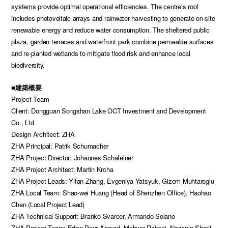
systems provide optimal operational efficiencies. The centre’s roof
includes photovoltaic arrays and rainwater harvesting to generate on-site
renewable energy and reduce water consumption. The sheltered public
plaza, garden terraces and waterfront park combine permeable surfaces
and re-planted wetlands to mitigate flood risk and enhance local
biodiversity.
■建築概要
Project Team
Client: Dongguan Songshan Lake OCT Investment and Development
Co., Ltd
Design Architect: ZHA
ZHA Principal: Patrik Schumacher
ZHA Project Director: Johannes Schafelner
ZHA Project Architect: Martin Krcha
ZHA Project Leads: Yifan Zhang, Evgeniya Yatsyuk, Gizem Muhtaroglu
ZHA Local Team: Shao-wei Huang (Head of Shenzhen Office), Haohao
Chen (Local Project Lead)
ZHA Technical Support: Branko Svarcer, Armando Solano
ZHA Project Team: Erfan Pour Ahmad, Mahyar Rakeei, Nazanin Sharif,