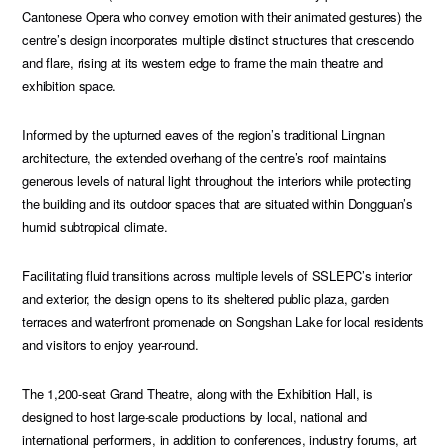
Cantonese Opera who convey emotion with their animated gestures) the
centre’s design incorporates multiple distinct structures that crescendo
and flare, rising at its western edge to frame the main theatre and
exhibition space.
Informed by the upturned eaves of the region’s traditional Lingnan
architecture, the extended overhang of the centre’s roof maintains
generous levels of natural light throughout the interiors while protecting
the building and its outdoor spaces that are situated within Dongguan’s
humid subtropical climate.
Facilitating fluid transitions across multiple levels of SSLEPC’s interior
and exterior, the design opens to its sheltered public plaza, garden
terraces and waterfront promenade on Songshan Lake for local residents
and visitors to enjoy year-round.
The 1,200-seat Grand Theatre, along with the Exhibition Hall, is
designed to host large-scale productions by local, national and
international performers, in addition to conferences, industry forums, art