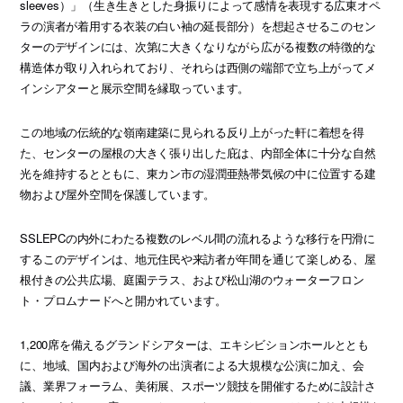
sleeves）」（生き生きとした身振りによって感情を表現する広東オペ
ラの演者が着用する衣装の白い袖の延長部分）を想起させるこのセン
ターのデザインには、次第に大きくなりながら広がる複数の特徴的な
構造体が取り入れられており、それらは西側の端部で立ち上がってメ
インシアターと展示空間を縁取っています。
この地域の伝統的な嶺南建築に見られる反り上がった軒に着想を得
た、センターの屋根の大きく張り出した庇は、内部全体に十分な自然
光を維持するとともに、東カン市の湿潤亜熱帯気候の中に位置する建
物および屋外空間を保護しています。
SSLEPCの内外にわたる複数のレベル間の流れるような移行を円滑に
するこのデザインは、地元住民や来訪者が年間を通じて楽しめる、屋
根付きの公共広場、庭園テラス、および松山湖のウォーターフロン
ト・プロムナードへと開かれています。
1,200席を備えるグランドシアターは、エキシビションホールととも
に、地域、国内および海外の出演者による大規模な公演に加え、会
議、業界フォーラム、美術展、スポーツ競技を開催するために設計さ