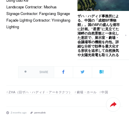
Dong Gao Ke
Landscape Contractor: Maohua
Signage Contractor: Fangxiang Signage
ザハ・ハディド事務所によ
Façade Lighting Contractor: Yimingliang
る、中国の「成都SF博物
館」。国のSFの盛んな都市
Lighting
に計画。“星雲”に見立てた
湖畔の自然景観と一体化し
た意匠で、展示室・劇場・
会議場等の機能を内包。詳
細な分析で効率を最大化す
る形状を追求して自然換気
や太陽光発電も取り入れる
SHARE
ZHA（旧ザハ・ハディド・アーキテクツ）
劇場・ホール
中国
2 months ago
permalink