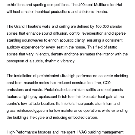
exhibitions and sporting competitions. The 400-seat Multifunction Hall
will host smaller theatrical productions and children’s theatre.
The Grand Theatre’s walls and ceiling are defined by 100,000 slender
spines that enhance sound diffusion, control reverberation and disperse
standing soundwaves to enrich acoustic clarity, ensuring a consistent
auditory experience for every seat in the house. This field of static
spines that vary in length, density and tone animates the interior with the
perception of a subtle, rhythmic vibrancy.
The installation of prefabricated ultra-high-performance concrete cladding
cast from reusable molds has reduced construction time, CO2
emissions and waste. Prefabricated aluminium soffits and roof panels
feature a light grey opalescent finish to minimize solar heat gain at the
centre’s low-latitude location. Its interiors incorporate aluminium and
glass reinforced gypsum for low maintenance operations while extending
the building’s life-cycle and reducing embodied carbon.
High-Performance facades and intelligent HVAC building management