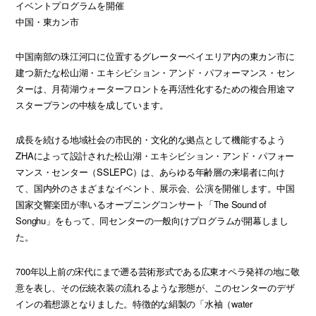
イベントプログラムを開催
中国・東カン市
中国南部の珠江河口に位置するグレーターベイエリア内の東カン市に
建つ新たな松山湖・エキシビション・アンド・パフォーマンス・セン
ターは、月荷湖ウォーターフロントを再活性化するための複合用途マ
スタープランの中核を成しています。
成長を続ける地域社会の市民的・文化的な拠点として機能するよう
ZHAによって設計された松山湖・エキシビション・アンド・パフォー
マンス・センター（SSLEPC）は、あらゆる年齢層の来場者に向け
て、国内外のさまざまなイベント、展示会、公演を開催します。中国
国家交響楽団が率いるオープニングコンサート「The Sound of
Songhu」をもって、同センターの一般向けプログラムが開幕しまし
た。
700年以上前の宋代にまで遡る芸術形式である広東オペラ発祥の地に敬
意を表し、その伝統衣装の流れるような形態が、このセンターのデザ
インの着想源となりました。特徴的な絹製の「水袖（water