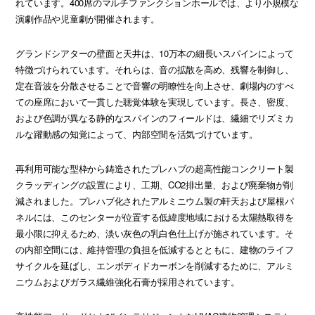
れています。400席のマルチファンクションホールでは、より小規模な
演劇作品や児童劇が開催されます。
グランドシアターの壁面と天井は、10万本の細長いスパインによって
特徴づけられています。それらは、音の拡散を高め、残響を制御し、
定在音波を分散させることで音響の明瞭性を向上させ、劇場内のすべ
ての座席において一貫した聴覚体験を実現しています。長さ、密度、
および色調が異なる静的なスパインのフィールドは、繊細でリズミカ
ルな躍動感の知覚によって、内部空間を活気づけています。
再利用可能な型枠から鋳造されたプレハブの超高性能コンクリート製
クラッディングの設置により、工期、CO2排出量、および廃棄物が削
減されました。プレハブ化されたアルミニウム製の軒天および屋根パ
ネルには、このセンターが位置する低緯度地域における太陽熱取得を
最小限に抑えるため、淡い灰色の乳白色仕上げが施されています。そ
の内部空間には、維持管理の負担を低減するとともに、建物のライフ
サイクルを延ばし、エンボディドカーボンを削減するために、アルミ
ニウムおよびガラス繊維強化石膏が採用されています。