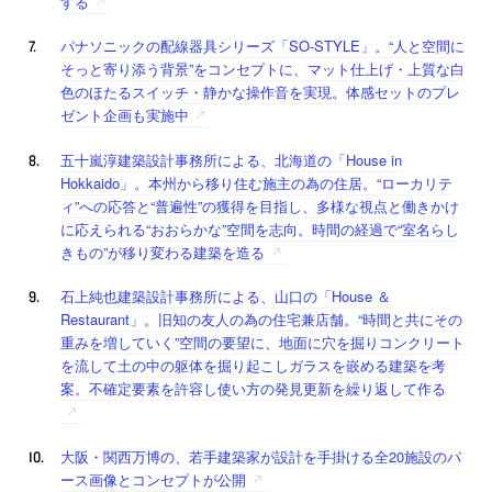
する
パナソニックの配線器具シリーズ「SO-STYLE」。“人と空間に
そっと寄り添う背景”をコンセプトに、マット仕上げ・上質な白
色のほたるスイッチ・静かな操作音を実現。体感セットのプレ
ゼント企画も実施中
五十嵐淳建築設計事務所による、北海道の「House in
Hokkaido」。本州から移り住む施主の為の住居。“ローカリテ
ィ”への応答と“普遍性”の獲得を目指し、多様な視点と働きかけ
に応えられる“おおらかな”空間を志向。時間の経過で“室名らし
きもの”が移り変わる建築を造る
石上純也建築設計事務所による、山口の「House ＆
Restaurant」。旧知の友人の為の住宅兼店舗。“時間と共にその
重みを増していく”空間の要望に、地面に穴を掘りコンクリート
を流して土の中の躯体を掘り起こしガラスを嵌める建築を考
案。不確定要素を許容し使い方の発見更新を繰り返して作る
大阪・関西万博の、若手建築家が設計を手掛ける全20施設のパ
ース画像とコンセプトが公開