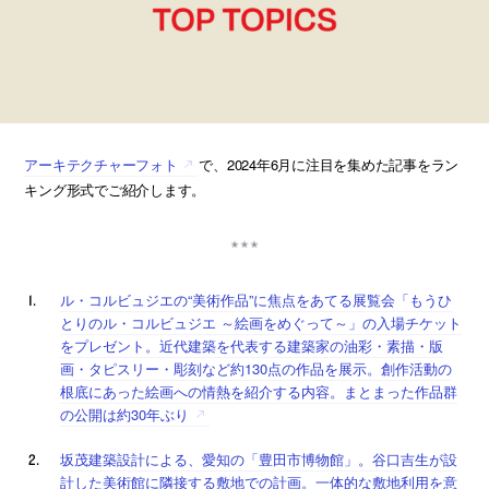
アーキテクチャーフォト
で、2024年6月に注目を集めた記事をラン
キング形式でご紹介します。
ル・コルビュジエの“美術作品”に焦点をあてる展覧会「もうひ
とりのル・コルビュジエ ～絵画をめぐって～」の入場チケット
をプレゼント。近代建築を代表する建築家の油彩・素描・版
画・タピスリー・彫刻など約130点の作品を展示。創作活動の
根底にあった絵画への情熱を紹介する内容。まとまった作品群
の公開は約30年ぶり
坂茂建築設計による、愛知の「豊田市博物館」。谷口吉生が設
計した美術館に隣接する敷地での計画。一体的な敷地利用を意