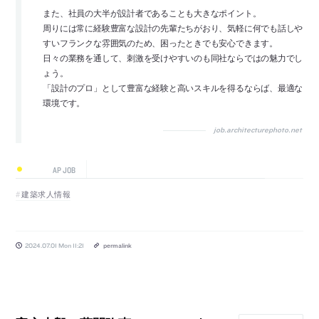
また、社員の大半が設計者であることも大きなポイント。
周りには常に経験豊富な設計の先輩たちがおり、気軽に何でも話しや
すいフランクな雰囲気のため、困ったときでも安心できます。
日々の業務を通して、刺激を受けやすいのも同社ならではの魅力でし
ょう。
「設計のプロ」として豊富な経験と高いスキルを得るならば、最適な
環境です。
job.architecturephoto.net
AP JOB
建築求人情報
2024.07.01 Mon 11:21
permalink