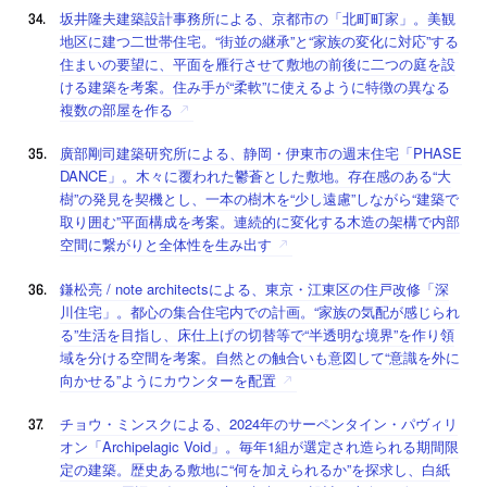
坂井隆夫建築設計事務所による、京都市の「北町町家」。美観
地区に建つ二世帯住宅。“街並の継承”と“家族の変化に対応”する
住まいの要望に、平面を雁行させて敷地の前後に二つの庭を設
ける建築を考案。住み手が“柔軟”に使えるように特徴の異なる
複数の部屋を作る
廣部剛司建築研究所による、静岡・伊東市の週末住宅「PHASE
DANCE」。木々に覆われた鬱蒼とした敷地。存在感のある“大
樹”の発見を契機とし、一本の樹木を“少し遠慮”しながら“建築で
取り囲む”平面構成を考案。連続的に変化する木造の架構で内部
空間に繋がりと全体性を生み出す
鎌松亮 / note architectsによる、東京・江東区の住戸改修「深
川住宅」。都心の集合住宅内での計画。“家族の気配が感じられ
る”生活を目指し、床仕上げの切替等で“半透明な境界”を作り領
域を分ける空間を考案。自然との触合いも意図して“意識を外に
向かせる”ようにカウンターを配置
チョウ・ミンスクによる、2024年のサーペンタイン・パヴィリ
オン「Archipelagic Void」。毎年1組が選定され造られる期間限
定の建築。歴史ある敷地に“何を加えられるか”を探求し、白紙