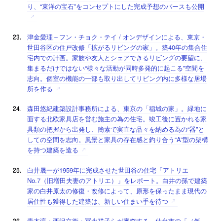
り、“東洋の宝石”をコンセプトにした完成予想のパースも公開
津金愛理＋フン・チョク・テイ / オンデザインによる、東京・
世田谷区の住戸改修「拡がるリビングの家」。築40年の集合住
宅内での計画。家族や友人とシェアできるリビングの要望に、
集まるだけではない“様々な活動が同時多発的に起こる”空間を
志向。個室の機能の一部も取り出してリビング内に多様な居場
所を作る
森田悠紀建築設計事務所による、東京の「稲城の家」。緑地に
面する北欧家具店を営む施主の為の住宅。竣工後に置かれる家
具類の把握から出発し、簡素で実直な品々を納める為の“器”と
しての空間を志向。風景と家具の存在感と釣り合う“A”型の架構
を持つ建築を造る
白井晟一が1959年に完成させた世田谷の住宅「アトリエ
No.7（旧増田夫妻のアトリエ）」をレポート。白井の孫で建築
家の白井原太の修復・改修によって、原形を保ったまま現代の
居住性も獲得した建築は、新しい住まい手を待つ
青木淳・西沢立衛・冨永祥子らが審査する、仙台市の「（仮