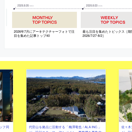
2026
.
8
.
05
2026
.
8
.
03
WED
MON
2026年7月にアーキテクチャーフォトで注
最も注目を集めたトピックス［期
目を集めた記事トップ40
2026/7/27-8/2］
ッフ同
代官山を拠点に活動する「梅澤竜也 / ALA INC.」
佐々木慧
が、設計スタッフ・アルバイト・事務職を募集中
が、設