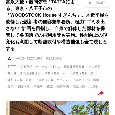
富永大毅＋藤間弥恵 / TATTAによ
SHARE
る、東京・八王子市の
「WOODSTOCK House すぎんち」。木造平屋を
改修した設計者の自邸兼事務所。極力“ゴミを出
さない”計画を目指し、自身で解体した部材を保
管して各箇所での再利用等も実施。性能向上の視
覚化も意図して断熱吹付や構造補強も全て現しと
する
ARCHITECTURE
FEATURE
|
TATTA
アビリティーホーム
オイコス庭園計画研究所
中山保寛
井上健一構造設計事務所
建材（内装・床）
建材（内装・壁）
建材（内装・天井）
建材（内装・キッチン）
建材（内装・水廻り）
住宅
図面あり
事務所
東京
藤間弥恵
富永大毅
八王子