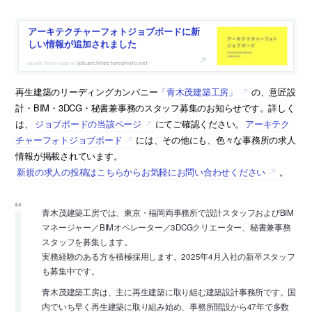
アーキテクチャーフォトジョブボードに新
しい情報が追加されました
job.architecturephoto.net
再生建築のリーディングカンパニー
「青木茂建築工房」
の、意匠設
計・BIM・3DCG・秘書兼事務のスタッフ募集のお知らせです。詳しく
は、
ジョブボードの当該ページ
にてご確認ください。
アーキテク
チャーフォトジョブボード
には、その他にも、色々な事務所の求人
情報が掲載されています。
新規の求人の投稿はこちらからお気軽にお問い合わせください
。
青木茂建築工房では、東京・福岡両事務所で設計スタッフおよびBIM
マネージャー／BIMオペレーター／3DCGクリエーター、秘書兼事務
スタッフを募集します。
実務経験のある方を積極採用します。2025年4月入社の新卒スタッフ
も募集中です。
青木茂建築工房は、主に再生建築に取り組む建築設計事務所です。国
内でいち早く再生建築に取り組み始め、事務所開設から47年で多数