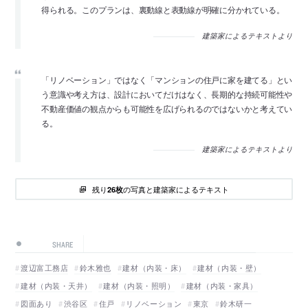
得られる。このプランは、裏動線と表動線が明確に分かれている。
建築家によるテキストより
「リノベーション」ではなく「マンションの住戸に家を建てる」とい
う意識や考え方は、設計においてだけはなく、長期的な持続可能性や
不動産価値の観点からも可能性を広げられるのではないかと考えてい
る。
建築家によるテキストより
残り
の写真と建築家によるテキスト
26枚
SHARE
渡辺富工務店
鈴木雅也
建材（内装・床）
建材（内装・壁）
建材（内装・天井）
建材（内装・照明）
建材（内装・家具）
図面あり
渋谷区
住戸
リノベーション
東京
鈴木研一