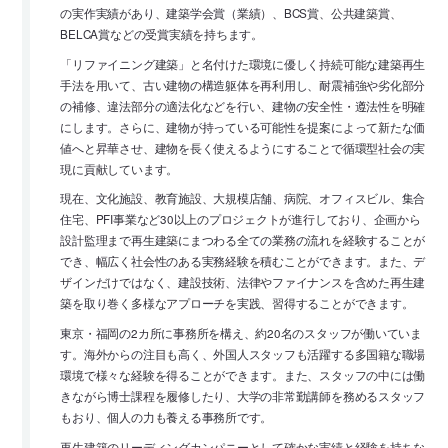
の実作実績があり、建築学会賞（業績）、BCS賞、公共建築賞、
BELCA賞などの受賞実績を持ちます。
「リファイニング建築」と名付けた環境に優しく持続可能な建築再生
手法を用いて、古い建物の構造躯体を再利用し、耐震補強や劣化部分
の補修、違法部分の適法化などを行い、建物の安全性・遵法性を明確
にします。さらに、建物が持っている可能性を提案によって新たな価
値へと昇華させ、建物を長く使えるようにすることで循環型社会の実
現に貢献しています。
現在、文化施設、教育施設、大規模店舗、病院、オフィスビル、集合
住宅、PFI事業など30以上のプロジェクトが進行しており、企画から
設計監理まで再生建築にまつわる全ての業務の流れを経験することが
でき、幅広く社会性のある実務経験を積むことができます。また、デ
ザインだけではなく、建設技術、法律やファイナンスを含めた再生建
築を取り巻く多様なアプローチを実践、習得することができます。
東京・福岡の2カ所に事務所を構え、約20名のスタッフが働いていま
す。海外からの注目も高く、外国人スタッフも活躍する多国籍な職場
環境で様々な経験を得ることができます。また、スタッフの中には働
きながら博士課程を履修したり、大学の非常勤講師を務めるスタッフ
もおり、個人の力も養える事務所です。
再生建築のリーディングカンパニーとして確かな実績と経験を持ちな