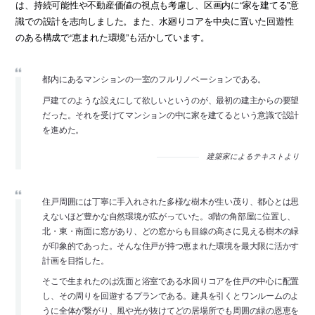
は、持続可能性や不動産価値の視点も考慮し、区画内に“家を建てる”意
識での設計を志向しました。また、水廻りコアを中央に置いた回遊性
のある構成で“恵まれた環境”も活かしています。
都内にあるマンションの一室のフルリノベーションである。
戸建てのような設えにして欲しいというのが、最初の建主からの要望
だった。それを受けてマンションの中に家を建てるという意識で設計
を進めた。
建築家によるテキストより
住戸周囲には丁寧に手入れされた多様な樹木が生い茂り、都心とは思
えないほど豊かな自然環境が広がっていた。3階の角部屋に位置し、
北・東・南面に窓があり、どの窓からも目線の高さに見える樹木の緑
が印象的であった。そんな住戸が持つ恵まれた環境を最大限に活かす
計画を目指した。
そこで生まれたのは洗面と浴室である水回りコアを住戸の中心に配置
し、その周りを回遊するプランである。建具を引くとワンルームのよ
うに全体が繋がり、風や光が抜けてどの居場所でも周囲の緑の恩恵を