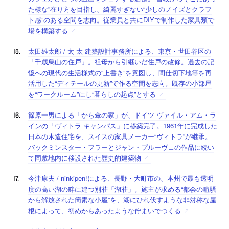
た様な”在り方を目指し、綺麗すぎない“少しのノイズとクラフ
ト感”のある空間を志向。従業員と共にDIYで制作した家具類で
場を構築する
太田雄太郎 / 太 太 建築設計事務所による、東京・世田谷区の
「千歳烏山の住戸」。祖母から引継いだ住戸の改修。過去の記
憶への現代の生活様式の“上書き”を意図し、間仕切下地等を再
活用した“ディテールの更新”で作る空間を志向。既存の小部屋
を“ワークルーム”にし“暮らしの起点”とする
篠原一男による「から傘の家」が、ドイツ ヴァイル・アム・ラ
インの「ヴィトラ キャンパス」に移築完了。1961年に完成した
日本の木造住宅を、スイスの家具メーカー“ヴィトラ”が継承。
バックミンスター・フラーとジャン・プルーヴェの作品に続い
て同敷地内に移設された歴史的建築物
今津康夫 / ninkipen!による、長野・大町市の、本州で最も透明
度の高い湖の畔に建つ別荘「湖荘」。施主が求める“都会の喧騒
から解放された簡素な小屋”を、湖にひれ伏すような非対称な屋
根によって、初めからあったような佇まいでつくる