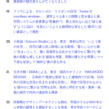
建築家の槇文彦さんが亡くなりました
ファラによる、ポルトガル・リスボンの住宅「house of
countless windows」。通常よりも多くの階数と窓を備えた家。
空間システムの各要素は“普遍的”で、数え切れないほど“繰り返
す”ように設計。住居というよりも物理的な形をした“数式”に近
い建築として構想
小泉誠 / Koizumi Studioによる、東京・東村山市の「いとう家
の住宅」。住宅の建ち並ぶ路地にある敷地。“暮らしながら働
く”住まいとして、働く居場所を点在させて緩やかに繋げた“家
族の気配も感じられる”建築を考案。周囲の建ち方を尊重しつつ
下屋を追加して“独特な”家の形も作る
元木大輔 / DDAAによる、東京・港区のオフィス「HAKUHODO
DESIGN」。立体的で“複雑な形状”をした建物内での計画。社内
外の活発な交流が生まれる場を目指し、用途で区別されながら
も“緩やかに繋がる”空間を志向。既存と呼応する色・素材・植
栽の操作で内外の連続性も構築
田根剛がデザインアーキテクトを務め、帝国ホテルが2031年か
ら本館の建替えを開始することを発表。考古学的リサーチによ