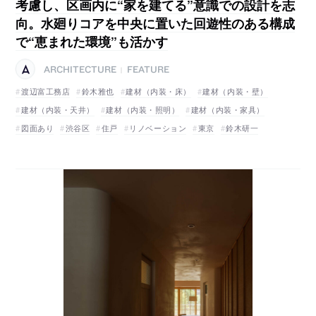
考慮し、区画内に“家を建てる”意識での設計を志
向。水廻りコアを中央に置いた回遊性のある構成
で“恵まれた環境”も活かす
ARCHITECTURE
FEATURE
|
渡辺富工務店
鈴木雅也
建材（内装・床）
建材（内装・壁）
建材（内装・天井）
建材（内装・照明）
建材（内装・家具）
図面あり
渋谷区
住戸
リノベーション
東京
鈴木研一