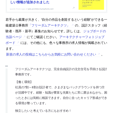
しい情報が追加されました
job.architecturephoto.net
若手から裁量が大きく、“自分の作品を創造するという経験”ができる一
級建築士事務所
「フリーダムアーキテクツ」
の、設計スタッフ（経
験者・既卒・新卒）募集のお知らせです。詳しくは、
ジョブボードの
当該ページ
にてご確認ください。
アーキテクチャーフォトジョブ
ボード
には、その他にも、色々な事務所の求人情報が掲載されてい
ます。
新規の求人の投稿はこちらからお気軽にお問い合わせください
。
フリーダムアーキテクツは、完全自由設計の注文住宅を手掛ける設計
事務所です。
【働く環境】
社員の7割～8割が設計者で、さまざまなバックグラウンドを持つ方
が活躍中です。経験・知識が豊富な先輩たちに常に囲まれながら、困
ったときには気軽に相談できます。自分に合ったキャリア形成ができ
る環境が整っています。
独立したいと考えている方にもおすすめ！