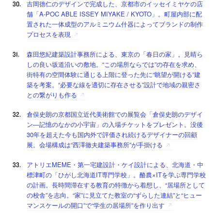
吉岡徳仁のデザインで完成した、京都市のイッセイミヤケの店
舗「A-POC ABLE ISSEY MIYAKE / KYOTO」。町屋内部に配
置された一体成型のアルミニウム什器によってブランドの制作
プロセスを表現
森田悠紀建築設計事務所による、東京の「春日の家」。見晴ら
しの良い坂道沿いの敷地。“この場所ならでは”の存在を求め、
街特有の空間体験に通じる上階に登った先に“眺望が開ける”建
築を考案。“必要な線を適切に存在させる”設計で地域の親密さ
との繋がりも作る
倉俣史朗の京都国立近代美術館での展覧会「倉俣史朗のデザイ
ン―記憶のなかの小宇宙」の入場チケットをプレゼント。没後
30年を超えた今も国内外で評価され続けるデザイナーの回顧
展。会場構成は“西澤徹夫建築事務所”が手掛ける
アトリエMEME・第一宅建設計・ケイ設計による、北海道・中
標津町の「ひがし北海道IT専門学校」。酪農×ITを学ぶ専門学校
の計画。長時間滞在する教育の特徴から着想し、“居場所として
の校舎”を志向。“家”に見立てた教室の“ずらした連結”と“ヒュー
マンスケールの開口”で“学生の居場所”を作り出す