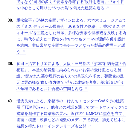
ではなく“周辺の多くの要素を考慮する”設計を志向。ヴォイド
を中心として周りに“５つの島”を備えた建築を造る
重松象平 / OMAの空間デザインによる、六本木ミュージアムで
の「ミス ディオール展覧会 ある女性の物語」。香水“ミス デ
ィオール”を主題とした展示。多様な要素や世界観を反映する為
に、時代を超えた一貫性を持ちつつ各テーマの理解を促す設計
を志向。非日常的な空間でモチーフとなった製品の世界へと誘
う
多田正治アトリエによる、大阪・三島郡の「妙本寺 納骨堂 / 合
祀墓」。本堂の納骨堂に納められないお骨の受け皿となる施
設。“開かれた墓や埋葬の在り方”の具現化を求め、菩薩像の足
元に雲の様な“白い直方体”が浮かぶ建築を考案。基壇部は祈り
の領域であると共に合祀の空間も内包
湯浅良介による、京都市の、けんちくセンターCoAKでの建築
展「TEMPO++」。他者との対話を通して“オートマティック”に
建築を創作する建築家の展示。近作の“TEMPO”に焦点を当て、
図面・模型・映像などの複数のメディアで表現。加えて絵本に
着想を得たドローイングシリーズも公開