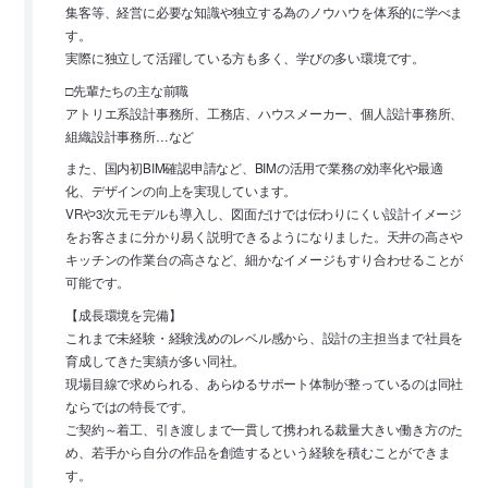
集客等、経営に必要な知識や独立する為のノウハウを体系的に学べま
す。
実際に独立して活躍している方も多く、学びの多い環境です。
□先輩たちの主な前職
アトリエ系設計事務所、工務店、ハウスメーカー、個人設計事務所、
組織設計事務所…など
また、国内初BIM確認申請など、BIMの活用で業務の効率化や最適
化、デザインの向上を実現しています。
VRや3次元モデルも導入し、図面だけでは伝わりにくい設計イメージ
をお客さまに分かり易く説明できるようになりました。天井の高さや
キッチンの作業台の高さなど、細かなイメージもすり合わせることが
可能です。
【成長環境を完備】
これまで未経験・経験浅めのレベル感から、設計の主担当まで社員を
育成してきた実績が多い同社。
現場目線で求められる、あらゆるサポート体制が整っているのは同社
ならではの特長です。
ご契約～着工、引き渡しまで一貫して携われる裁量大きい働き方のた
め、若手から自分の作品を創造するという経験を積むことができま
す。