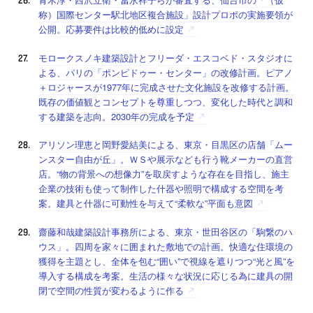
称）国際センター駅北地区複合施設」設計プロポの実施要領が
公開。応募要件は比較的低めに設定
モロークスノキ建築設計とフリーダ・エスコベド・スタジオに
よる、パリの「ポンピドゥー・センター」の改修計画。ピアノ
＋ロジャースが1977年に完成させた文化施設を改修する計画。
既存の価値観とコンセプトを尊重しつつ、変化した時代と調和
する建築を志向。2030年の完成を予定
アリソン理恵と岡野愛結美による、東京・目黒区の店舗「ムー
ンスター自由が丘」。ＷＳや展示なども行う靴メーカーの直営
店。“物の背景への想像力”を取戻すような存在を目指し、施主
企業の技術も使って制作した什器や照明で構成する空間を考
案。建具と什器に可動性を与えて“柔軟な”平面も意図
齋藤和哉建築設計事務所による、東京・世田谷区の「駒繋のハ
ウス」。四周を家々に囲まれた敷地での計画。快適な住環境の
獲得を主題とし、全体を包む“囲い”で視線を遮りつつ“光と風”を
導入する構成を考案。生活の様々な状況に応じる為に建具の開
閉で空間の性質が変わるように作る