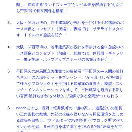
図し、連続する“ランドスケープ”とレベル差を解消する“えんに
ち空間”等で相互関係を構築
大阪・関西万博の、若手建築家が設計を手掛ける全20施設のパ
ース画像とコンセプト（後編）。後編では、サテライトスタジ
オ・トイレの10施設を紹介
大阪・関西万博の、若手建築家が設計を手掛ける全20施設のパ
ース画像とコンセプト（前編）。前編では、休憩所・ギャラリ
ー・展示施設・ポップアップステージの10施設を紹介
平田晃久の練馬区立美術館での建築展「平田晃久―人間の波打
ちぎわ」の入場チケットをプレゼント。“からまりしろ”を掲げ
て様々なプロジェクトを手掛ける建築家の展覧会。模型・スケ
ッチ・インスタレーションを通して、平田建築を包括する新し
い言葉“波打ちぎわ”を体験的に理解できる空間がつくられる
nendoによる、長野・軽井沢町の「塀の家」。道路沿いの細長
い三角形状の敷地。外部の視線を遮りながら周辺環境を楽しめ
る建築を目指し、“フィルター”の役割を担う“ブロック塀”のデザ
インから開始。５列の塀を建て隙間を“埋める”様に居室を配置