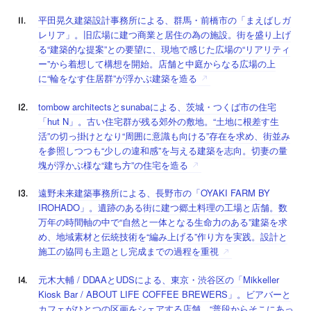
平田晃久建築設計事務所による、群馬・前橋市の「まえばしガ
レリア」。旧広場に建つ商業と居住の為の施設。街を盛り上げ
る“建築的な提案”との要望に、現地で感じた広場の“リアリティ
ー”から着想して構想を開始。店舗と中庭からなる広場の上
に“輪をなす住居群”が浮かぶ建築を造る
tombow architectsとsunabaによる、茨城・つくば市の住宅
「hut N」。古い住宅群が残る郊外の敷地。“土地に根差す生
活”の切っ掛けとなり“周囲に意識も向ける”存在を求め、街並み
を参照しつつも“少しの違和感”を与える建築を志向。切妻の量
塊が浮かぶ様な“建ち方”の住宅を造る
遠野未来建築事務所による、長野市の「OYAKI FARM BY
IROHADO」。遺跡のある街に建つ郷土料理の工場と店舗。数
万年の時間軸の中で“自然と一体となる生命力のある”建築を求
め、地域素材と伝統技術を“編み上げる”作り方を実践。設計と
施工の協同も主題とし完成までの過程を重視
元木大輔 / DDAAとUDSによる、東京・渋谷区の「Mikkeller
Kiosk Bar / ABOUT LIFE COFFEE BREWERS」。ビアバーと
カフェがひとつの区画をシェアする店舗。“普段からそこにあっ