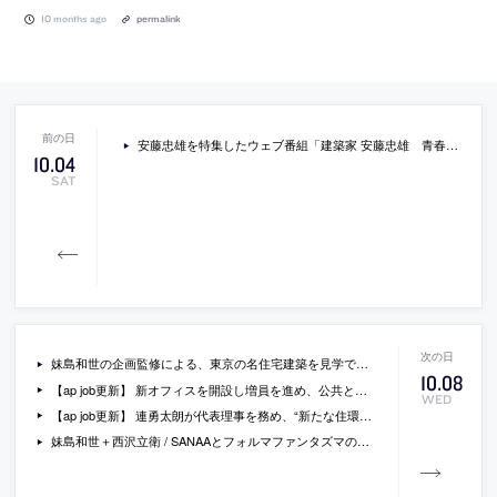
10 months ago
permalink
安藤忠雄を特集したウェブ番組「建築家 安藤忠雄 青春の軌跡、未来へ」の動画。2025年9月に公開されたもの
10
.
04
SAT
妹島和世の企画監修による、東京の名住宅建築を見学できる「TOKYO HOUSE TOUR」が開催。東孝光の「塔の家」、伊東豊雄の「花小金井の家」「小金井の家」が対象。アートウィーク東京の一環として実施
10
.
08
【ap job更新】 新オフィスを開設し増員を進め、公共と民間の多様な建築にチームで挑む「共同設計」が、意匠・構造・設備・BIM・CG・広報・営業を募集中
WED
【ap job更新】 連勇太朗が代表理事を務め、“新たな住環境モデル”の発明を目指す「CHAr」が、設計スタッフ（2025年新卒・既卒・経験者）を募集中
妹島和世＋西沢立衛 / SANAAとフォルマファンタズマの会場デザインによる展覧会「ブルガリ カレイドス 色彩・文化・技巧」。国立新美術館で開催。光・色彩・反射が来場者を発見の旅へと誘い、クラフツマンシップと文化の深遠さを解き明かす空間を志向。カラカラ浴場のモザイクのパターンと東京のイチョウの葉の形に着想を得てデザイン