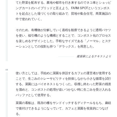
てた野菜を配布する。農地や都市を行き来するのでネコ車とショッピ
ングカートのハイブリッドと言えよう。FARM SPOTというコンポス
トを起点とした場づくりの取り組みで、団地や集合住宅、商業施設の
中で使われていく。
そのため、有機物が分解していく過程を観察できるように透明バケツ
を使い、福引機のような機構とすることで、コンポスト化のプロセス
を楽しめるデザインとした。手軽なサイズである「ノーマル」とステ
ーションとしての役割も持つ「デラックス」を用意した。
建築家によるテキストより
使い方としては、手始めに菜園を併設するカフェの運営者が使用する
ことで、生ごみのトレーサビリティを担保しながら小さな循環を試行
する。菜園にはバイオネストもつくった。収穫し終わった野菜の残渣
を溜めと、コンポストの処理が追いつかない時に生ごみを受け入れる
バッファとして使用する。
菜園の看板は、既存の柵をサンドイッチするディテールをもち、麻紐
で後付けできるようになっていて、カフェと菜園を視覚的につなげ
る。