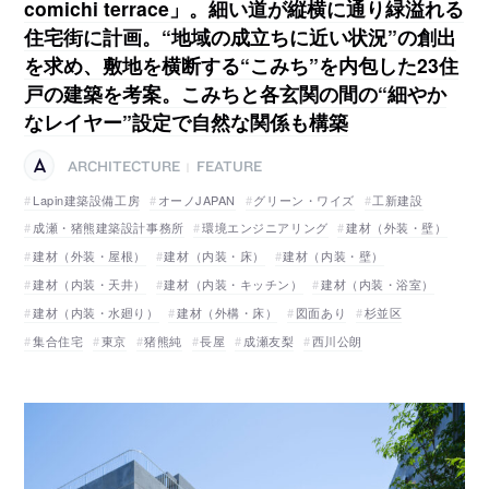
comichi terrace」。細い道が縦横に通り緑溢れる
住宅街に計画。“地域の成立ちに近い状況”の創出
を求め、敷地を横断する“こみち”を内包した23住
戸の建築を考案。こみちと各玄関の間の“細やか
なレイヤー”設定で自然な関係も構築
ARCHITECTURE
FEATURE
|
Lapin建築設備工房
オーノJAPAN
グリーン・ワイズ
工新建設
成瀬・猪熊建築設計事務所
環境エンジニアリング
建材（外装・壁）
建材（外装・屋根）
建材（内装・床）
建材（内装・壁）
建材（内装・天井）
建材（内装・キッチン）
建材（内装・浴室）
建材（内装・水廻り）
建材（外構・床）
図面あり
杉並区
集合住宅
東京
猪熊純
長屋
成瀬友梨
西川公朗