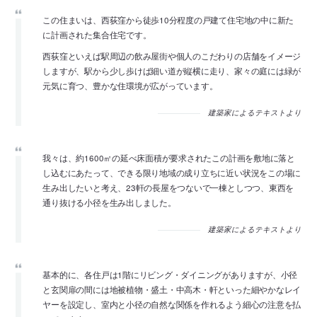
この住まいは、西荻窪から徒歩10分程度の戸建て住宅地の中に新た
に計画された集合住宅です。
西荻窪といえば駅周辺の飲み屋街や個人のこだわりの店舗をイメージ
しますが、駅から少し歩けば細い道が縦横に走り、家々の庭には緑が
元気に育つ、豊かな住環境が広がっています。
建築家によるテキストより
我々は、約1600㎡の延べ床面積が要求されたこの計画を敷地に落と
し込むにあたって、できる限り地域の成り立ちに近い状況をこの場に
生み出したいと考え、23軒の長屋をつないで一棟としつつ、東西を
通り抜ける小径を生み出しました。
建築家によるテキストより
基本的に、各住戸は1階にリビング・ダイニングがありますが、小径
と玄関扉の間には地被植物・盛土・中高木・軒といった細やかなレイ
ヤーを設定し、室内と小径の自然な関係を作れるよう細心の注意を払