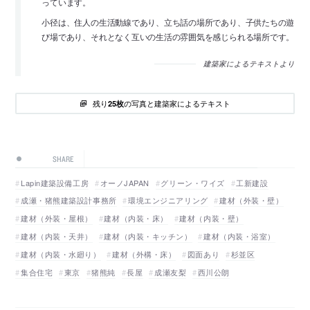
っています。
小径は、住人の生活動線であり、立ち話の場所であり、子供たちの遊
び場であり、それとなく互いの生活の雰囲気を感じられる場所です。
建築家によるテキストより
残り
の写真と建築家によるテキスト
25枚
SHARE
Lapin建築設備工房
オーノJAPAN
グリーン・ワイズ
工新建設
成瀬・猪熊建築設計事務所
環境エンジニアリング
建材（外装・壁）
建材（外装・屋根）
建材（内装・床）
建材（内装・壁）
建材（内装・天井）
建材（内装・キッチン）
建材（内装・浴室）
建材（内装・水廻り）
建材（外構・床）
図面あり
杉並区
集合住宅
東京
猪熊純
長屋
成瀬友梨
西川公朗