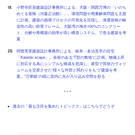
小野寺匠吾建築設計事務所による、大阪・関西万博の「いのち
めぐる冒険（河森正治館）」。環境問題や廃棄解体問題も主題
に計画。建築の循環プロセスの可視化を目指し、海運規格の輸
送性の高い鉄骨フレーム、大阪湾の海水100%のコンクリー
ト、分解や再構築の効率が高い構造システム、で造る建築を考
案
阿曽芙実建築設計事務所による、岐阜・多治見市の住宅
「Kaleido scape」。余裕のある“T型の敷地”に計画。物価上昇
に対応する為にシンプルな構成を意識し、家型で筒状のヴォリ
ュームを交差させた“様々な外部と関わりをもつ”建築を考
案。“万華鏡”の様に室内に光が入り込み空間を彩る
過去の「最も注目を集めたトピックス」はこちらでどうぞ