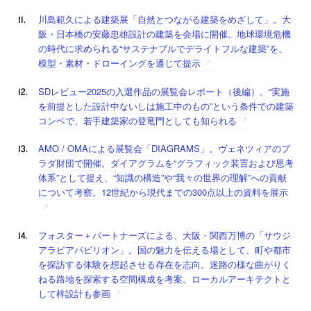
川島範久による建築展「自然とつながる建築をめざして」。大
阪・日本橋の安藤忠雄設計の建築を会場に開催。地球環境危機
の時代に求められる“サステナブルでデライトフルな建築”を、
模型・素材・ドローイングを通じて提示
SDレビュー2025の入選作品の展覧会レポート（後編）。“実施
を前提とした設計中ないしは施工中のもの”という条件での建築
コンペで、若手建築家の登竜門としても知られる
AMO / OMAによる展覧会「DIAGRAMS」。ヴェネツィアのプ
ラダ財団で開催。ダイアグラムを“グラフィック装置および思考
体系”として捉え、“知識の構造”や“我々の世界の理解”への貢献
について考察。12世紀から現代までの300点以上の資料を展示
フォスター＋パートナーズによる、大阪・関西万博の「サウジ
アラビアパビリオン」。国の魅力を伝える場として、町や都市
を探訪する体験を想起させる存在を志向。迷路の様な曲がりく
ねる路地を探索する空間構成を考案。ローカルアーキテクトと
して梓設計も参画