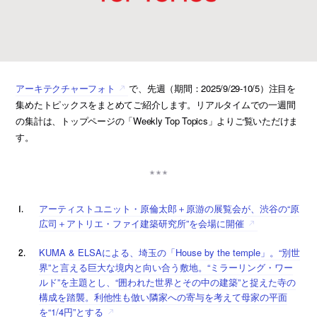
アーキテクチャーフォト
で、先週（期間：2025/9/29-10/5）注目を
集めたトピックスをまとめてご紹介します。リアルタイムでの一週間
の集計は、トップページの「Weekly Top Topics」よりご覧いただけま
す。
アーティストユニット・原倫太郎＋原游の展覧会が、渋谷の“原
広司＋アトリエ・ファイ建築研究所”を会場に開催
KUMA & ELSAによる、埼玉の「House by the temple」。“別世
界”と言える巨大な境内と向い合う敷地。“ミラーリング・ワー
ルド”を主題とし、“囲われた世界とその中の建築”と捉えた寺の
構成を踏襲。利他性も倣い隣家への寄与を考えて母家の平面
を“1/4円”とする