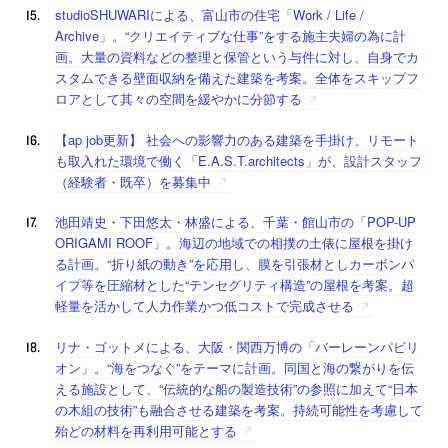
studioSHUWARIによる、富山市の住宅「Work / Life /
Archive」。“クリエイティブな仕事”をする施主夫婦の為に計
画。大量の資料などの整理と保管という与件に対し、自身でカ
スタムできる壁面収納を備えた建築を考案。全体をスキップフ
ロアとして其々の空間を緩やかに分節する
【ap job更新】 社会への影響力のある建築を手掛け、リモート
も取入れた環境で働く「E.A.S.T.architects」が、設計スタッフ
（経験者・既卒）を募集中
池田靖史・下田悠太・林盛による、千葉・館山市の「POP-UP
ORIGAMI ROOF」。海辺の地域での相撲の土俵に屋根を掛け
る計画。“折り紙の動き”を応用し、膜を引張材としカーボンパ
イプ等を圧縮材とした“テンセグリティ構造”の屋根を考案。超
軽量を活かして人力作業かつ低コストで完成させる
リナ・ゴットメによる、大阪・関西万博の「バーレーンパビリ
オン」。“海をつなぐ”をテーマに計画。同国と海の繋がりを伝
える施設として、“伝統的な船の製造技術”の参照に加えて“日本
の木組の技術”も融合させる建築を考案。持続可能性を考慮して
殆どの材料を再利用可能とする