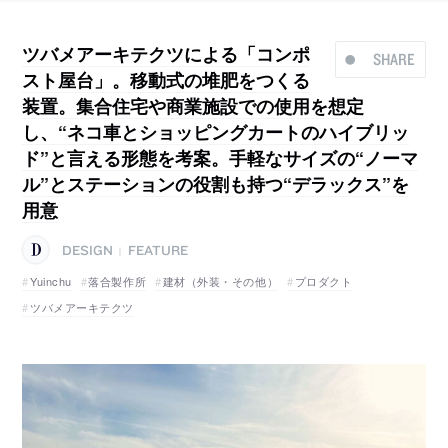
ツバメアーキテクツによる「コンポ
SHARE
スト屋台」。移動式の堆肥をつくる
装置。集合住宅や商業施設での使用を想定
し、“ネコ車とショッピングカートのハイブリッ
ド”と言える形態を考案。手軽なサイズの“ノーマ
ル”とステーションの役割も持つ“デラックス”を
用意
DESIGN
FEATURE
|
Yuinchu
落合製作所
建材（外装・その他）
プロダクト
ツバメアーキテクツ