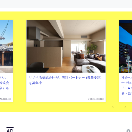
作り、
リノベる株式会社が、設計パートナー (業務委託)
社会へ
株式会
を募集中
士で助
卒）を
「E.A
者・既
26.08.03
2026.08.03