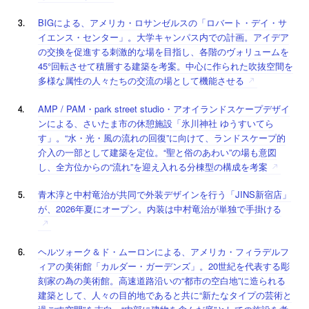
BIGによる、アメリカ・ロサンゼルスの「ロバート・デイ・サ
イエンス・センター」。大学キャンパス内での計画。アイデア
の交換を促進する刺激的な場を目指し、各階のヴォリュームを
45°回転させて積層する建築を考案。中心に作られた吹抜空間を
多様な属性の人々たちの交流の場として機能させる
AMP / PAM・park street studio・アオイランドスケープデザイ
ンによる、さいたま市の休憩施設「氷川神社 ゆうすいてら
す」。“水・光・風の流れの回復”に向けて、ランドスケープ的
介入の一部として建築を定位。“聖と俗のあわい”の場も意図
し、全方位からの“流れ”を迎え入れる分棟型の構成を考案
青木淳と中村竜治が共同で外装デザインを行う「JINS新宿店」
が、2026年夏にオープン。内装は中村竜治が単独で手掛ける
ヘルツォーク＆ド・ムーロンによる、アメリカ・フィラデルフ
ィアの美術館「カルダー・ガーデンズ」。20世紀を代表する彫
刻家の為の美術館。高速道路沿いの“都市の空白地”に造られる
建築として、人々の目的地であると共に“新たなタイプの芸術と