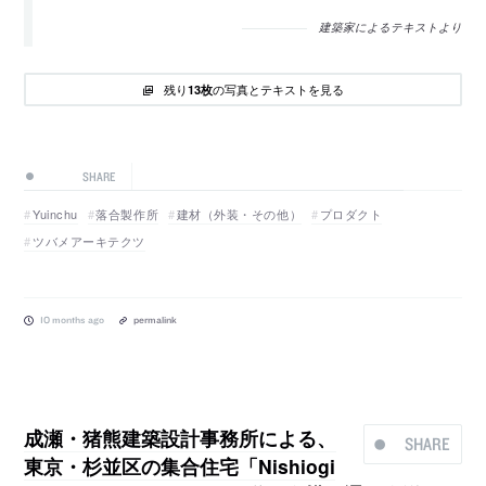
建築家によるテキストより
残り
の写真とテキストを見る
13枚
SHARE
Yuinchu
落合製作所
建材（外装・その他）
プロダクト
ツバメアーキテクツ
10 months ago
permalink
成瀬・猪熊建築設計事務所による、
SHARE
東京・杉並区の集合住宅「Nishiogi