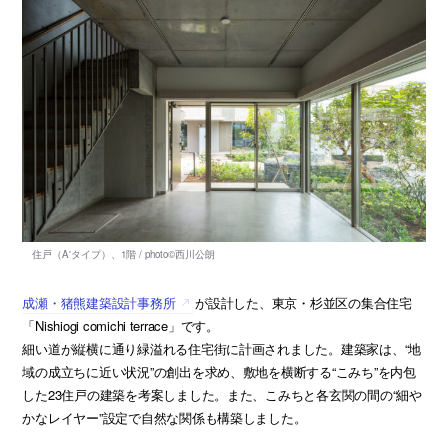
成瀬・猪熊建築設計事務所
が設計した、東京・杉並区の集合住宅
「Nishiogi comichi terrace」です。
細い道が縦横に通り緑溢れる住宅街に計画されました。建築家は、“地
域の成立ちに近い状況”の創出を求め、敷地を横断する“こみち”を内包
した23住戸の建築を考案しました。また、こみちと各玄関の間の“細や
かなレイヤー”設定で自然な関係も構築しました。