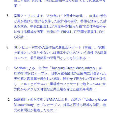
過ごす空間”を志向。“内部に建物を含んだ庭”としての施設を考
案
室宏アトリエによる、大分市の「上野丘の改修」。南北に“景色
と風が抜ける”住戸を改修した設計者の自邸。特徴を活かした計
画を求め、中央に配置した“角度を45°振った箱”で全体を緩やか
に分ける構成を考案。自身の手で解体して“空間を掌握”してか
ら設計
SDレビュー2025の入選作品の展覧会レポート（前編）。“実施
を前提とした設計中ないしは施工中のもの”という条件での建築
コンペで、若手建築家の登竜門としても知られる
SANAAによる、台湾の「Taichung Green Museumbrary」が
2025年12月にオープン。旧軍用空港跡地の公園内に計画された
美術館と図書館を統合した施設。軽やかで開かれた存在を目指
し、アルミとガラスの二重構造のファサードで地上レベルに全
方向からアクセス可能な公共広場を備えた建築を考案
妹島和世＋西沢立衛 / SANAAによる、台湾の「Taichung Green
Museumbrary」がプレオープン。妹島と西沢も現地を訪問。地
元の新聞社が報道したもの