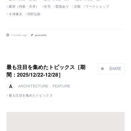
建材（内装・天井）
住宅
図面あり
京都
ワークショップ
今津康夫
河田弘樹
7 months ago
permalink
最も注目を集めたトピックス［期
SHARE
間：2025/12/22-12/28］
ARCHITECTURE
FEATURE
|
最も注目を集めたトピックス