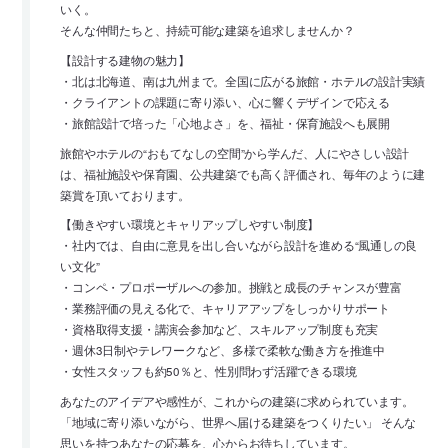
いく。
そんな仲間たちと、持続可能な建築を追求しませんか？
【設計する建物の魅力】
・北は北海道、南は九州まで。全国に広がる旅館・ホテルの設計実績
・クライアントの課題に寄り添い、心に響くデザインで応える
・旅館設計で培った「心地よさ」を、福祉・保育施設へも展開
旅館やホテルの“おもてなしの空間”から学んだ、人にやさしい設計
は、福祉施設や保育園、公共建築でも高く評価され、毎年のように建
築賞を頂いております。
【働きやすい環境とキャリアップしやすい制度】
・社内では、自由に意見を出し合いながら設計を進める“風通しの良
い文化”
・コンペ・プロポーザルへの参加。挑戦と成長のチャンスが豊富
・業務評価の見える化で、キャリアアップをしっかりサポート
・資格取得支援・講演会参加など、スキルアップ制度も充実
・週休3日制やテレワークなど、多様で柔軟な働き方を推進中
・女性スタッフも約50％と、性別問わず活躍できる環境
あなたのアイデアや感性が、これからの建築に求められています。
「地域に寄り添いながら、世界へ届ける建築をつくりたい」 そんな
思いを持つあなたの応募を、心からお待ちしています。