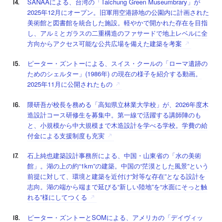
SANAAによる、台湾の「Taichung Green Museumbrary」が
2025年12月にオープン。旧軍用空港跡地の公園内に計画された
美術館と図書館を統合した施設。軽やかで開かれた存在を目指
し、アルミとガラスの二重構造のファサードで地上レベルに全
方向からアクセス可能な公共広場を備えた建築を考案
ピーター・ズントーによる、スイス・クールの「ローマ遺跡の
ためのシェルター」(1986年) の現在の様子を紹介する動画。
2025年11月に公開されたもの
隈研吾が校長を務める「高知県立林業大学校」が、2026年度木
造設計コース研修生を募集中。第一線で活躍する講師陣のも
と、小規模から中大規模まで木造設計を学べる学校。学費の給
付金による支援制度も充実
石上純也建築設計事務所による、中国・山東省の「水の美術
館」。湖の上の約“1km”の建築。中国の“茫漠とした風景”という
前提に対して、環境と建築を近付け“対等な存在”となる設計を
志向。湖の端から端まで延びる“新しい陸地”を“水面にそっと触
れる”様にしてつくる
ピーター・ズントーとSOMによる、アメリカの「デイヴィッ