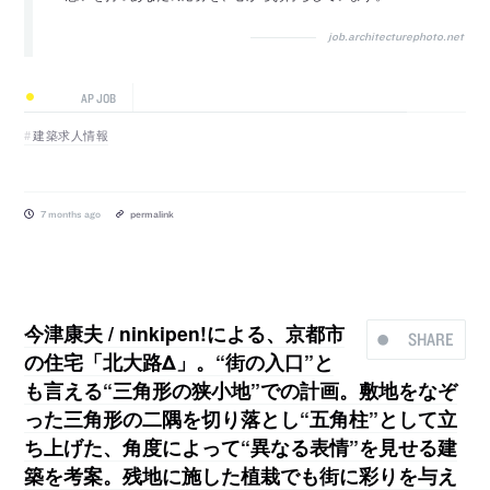
job.architecturephoto.net
AP JOB
建築求人情報
7 months ago
permalink
今津康夫 / ninkipen!による、京都市
SHARE
の住宅「北大路Δ」。“街の入口”と
も言える“三角形の狭小地”での計画。敷地をなぞ
った三角形の二隅を切り落とし“五角柱”として立
ち上げた、角度によって“異なる表情”を見せる建
築を考案。残地に施した植栽でも街に彩りを与え