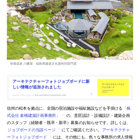
アーキテクチャーフォトジョブボードに新
しい情報が追加されました
job.architecturephoto.net
信州の松本を拠点に、全国の宿泊施設や福祉施設などを手掛ける
「株
式会社 倉橋建築計画事務所」
の、意匠設計・設備設計・建築企画
のスタッフ（経験者・既卒・新卒）募集のお知らせです。詳しくは、
ジョブボードの当該ページ
にてご確認ください。
アーキテクチャ
ーフォトジョブボード
には、その他にも、色々な事務所の求人情報