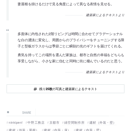
妻屋根を掛けるだけで見る角度によって異なる表情を見せる。
建築家によるテキストより
多面体に内包された2階リビングは時間に合わせてグラデーショナル
な白の濃淡に変化し、周囲からのプライバシーをチューニングする障
子と型板ガラスからは季節ごとに瞬刻の光のギフトを届けてくれる。
勇気を持ってこの場所を選んだ家族は、都市と自然の幸福をどちらも
享受しながら、小さな家に住むと同時に街に棲んでいるのだと思う。
建築家によるテキストより
残り
の写真と建築家によるテキスト
25枚
SHARE
ninkipen!
中野工務店
京都市
緑空間制作所
建材（外装・壁）
建材（外装・屋根）
建材（内装・床）
建材（内装・壁）