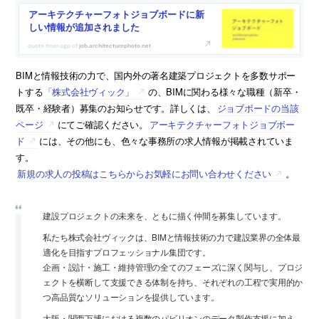
アーキテクチャーフォトジョブボードに新
しい情報が追加されました
job.architecturephoto.net
BIMと情報技術の力で、国内外の著名建築プロジェクトを多数サポー
トする
「株式会社ヴィック」
の、BIMに関わる様々な職種（新卒・
既卒・経験者）募集のお知らせです。詳しくは、
ジョブボードの当該
ページ
にてご確認ください。
アーキテクチャーフォトジョブボー
ド
には、その他にも、色々な事務所の求人情報が掲載されていま
す。
新規の求人の投稿はこちらからお気軽にお問い合わせください
。
建設プロジェクトの未来を、ともに描く仲間を募集しています。
私たち株式会社ヴィックは、BIMと情報技術の力で建設業界の全体最
適化を目指すプロフェッショナル集団です。
企画・設計・施工・維持管理の全てのフェーズに深く関与し、プロジ
ェクトを横断して支援できる体制を持ち、それぞれの工程で実用的か
つ高品質なソリューションを提供しています。
大阪・関西万博における複数のパビリオンのデータ製作支援に加え、