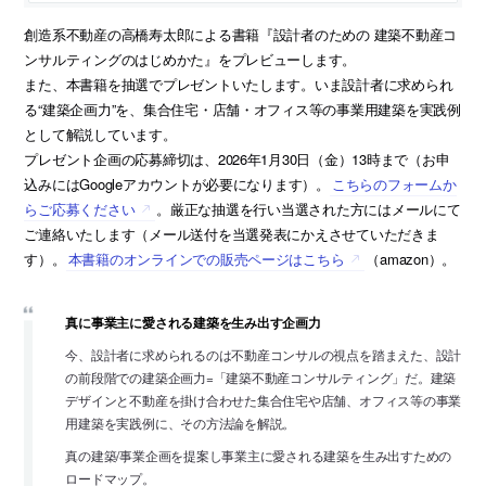
創造系不動産の高橋寿太郎による書籍『設計者のための 建築不動産コ
ンサルティングのはじめかた』をプレビューします。
また、本書籍を抽選でプレゼントいたします。いま設計者に求められ
る“建築企画力”を、集合住宅・店舗・オフィス等の事業用建築を実践例
として解説しています。
プレゼント企画の応募締切は、2026年1月30日（金）13時まで（お申
込みにはGoogleアカウントが必要になります）。
こちらのフォームか
らご応募ください
。厳正な抽選を行い当選された方にはメールにて
ご連絡いたします（メール送付を当選発表にかえさせていただきま
す）。
本書籍のオンラインでの販売ページはこちら
（amazon）。
真に事業主に愛される建築を生み出す企画力
今、設計者に求められるのは不動産コンサルの視点を踏まえた、設計
の前段階での建築企画力=「建築不動産コンサルティング」だ。建築
デザインと不動産を掛け合わせた集合住宅や店舗、オフィス等の事業
用建築を実践例に、その方法論を解説。
真の建築/事業企画を提案し事業主に愛される建築を生み出すための
ロードマップ。