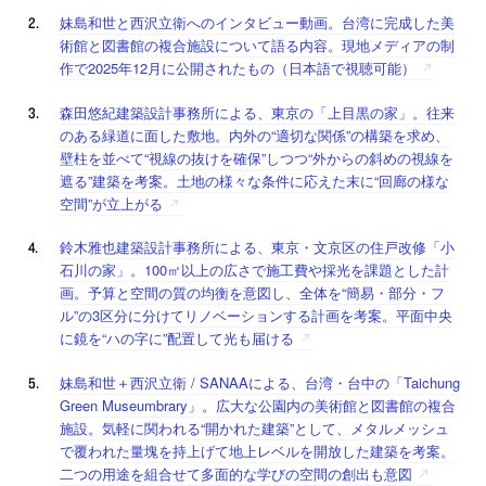
妹島和世と西沢立衛へのインタビュー動画。台湾に完成した美
術館と図書館の複合施設について語る内容。現地メディアの制
作で2025年12月に公開されたもの（日本語で視聴可能）
森田悠紀建築設計事務所による、東京の「上目黒の家」。往来
のある緑道に面した敷地。内外の“適切な関係”の構築を求め、
壁柱を並べて“視線の抜けを確保”しつつ“外からの斜めの視線を
遮る”建築を考案。土地の様々な条件に応えた末に“回廊の様な
空間”が立上がる
鈴木雅也建築設計事務所による、東京・文京区の住戸改修「小
石川の家」。100㎡以上の広さで施工費や採光を課題とした計
画。予算と空間の質の均衡を意図し、全体を“簡易・部分・フ
ル”の3区分に分けてリノベーションする計画を考案。平面中央
に鏡を“ハの字に”配置して光も届ける
妹島和世＋西沢立衛 / SANAAによる、台湾・台中の「Taichung
Green Museumbrary」。広大な公園内の美術館と図書館の複合
施設。気軽に関われる“開かれた建築”として、メタルメッシュ
で覆われた量塊を持上げて地上レベルを開放した建築を考案。
二つの用途を組合せて多面的な学びの空間の創出も意図