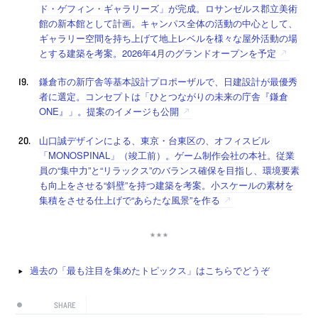
ド・ゲフィン・ギャラリーズ」が完成。ロサンゼルス郡立美術
館の新本館として計画。キャンパス全体の活動の中心として、
ギャラリー空間を持ち上げて地上レベルを様々な屋外活動の場
とする建築を考案。2026年4月のグランドオープンを予定
鎌倉市の新庁舎等基本設計プロポーザルで、日建設計が最優秀
者に選定。コンセプトは「ひとつながりの未来の庁舎『鎌倉
ONE』」。提案のイメージも公開
山口誠デザインによる、東京・台東区の、オフィスビル
「MONOSPINAL」（竣工前）。ゲーム制作会社の本社。従業
員の“集中力”と“リラックス”のバランス確保を目指し、環境要素
も向上をさせる“斜壁”を持つ建築を考案。小スケールの素材を
集積をさせる仕上げで“あらたな風景”を作る
過去の「最も注目を集めたトピックス」はこちらでどうぞ
SHARE