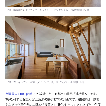
今津康夫 / ninkipen!
が設計した、京都市の住宅「北大路Δ」です。
“街の入口”とも言える“三角形の狭小地”での計画です。建築家は、敷地
をなぞった三角形の二隅を切り落とし“五角柱”として立ち上げた、角度