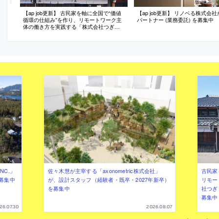
【ap job更新】 古民家を軸に全国で“価値
【ap job更新】 リノベる株式会
循環の仕組み”を作り、リモートワーク主
パートナー (業務委託) を募集中
体の働き方を実践する「株式会社つぎ
と」が、設計スタッフ（経験者・既卒）
を募集中
NC.」
佐々木慧が主宰する「axonometric株式会社」
古民家
募集中
が、設計スタッフ（経験者・既卒・2027年新卒）
リモー
を募集中
社つぎ
募集中
26.07.30
2026.08.07