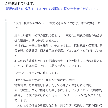
が掲載されています。
新規の求人の投稿はこちらからお気軽にお問い合わせください
。
“信州・松本から世界へ 日本文化を未来につなぐ、建築の力を一緒
に”
清々しい信州・松本の空気に包まれ、日本文化と現代の感性を融合さ
せた建築を、共に手がけませんか。
当社では、全国の有名旅館・ホテルをはじめ、福祉施設や保育園、商
業施設、公共建築、個人住宅まで幅広いプロジェクトを手がけていま
す。
あなたの「建築家としての挑戦の舞台」は信州松本を生活の基盤とし
ながら、日本全国、そして世界へと広がっています。
Iターン・Uターンの方歓迎します。
【私たちが目指すのは、地域を元気にする建築】
地方創生、持続可能な社会、そして心地よく生きられる空間。
風土や歴史、文化に根ざした美しさに、新しいテクノロジーや感性を
融合し、時代に求められる“デザイン・ソリューション”をカタチにし
ています。
一人ひとりの個性を尊重しながら、共に学び、成長し、未来を描いて