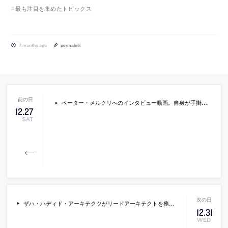
最も注目を集めたトピックス
7 months ago
permalink
ペーター・メルクリへのインタビュー動画。自身が手掛けているマスタープランの中の、アレクサンドル・ブロツキーによるパヴィリオンについて語る。2025年11月に公開されたもの
12
.
27
SAT
ザハ・ハディド・アーキテクツがリードアーキテクトを務める、イタリアの「マルペンサ病院」。自然遺産に恵まれた地域での計画。地域社会の新たな交流の場としても考慮し、人間中心の設計思想を基にリハビリや休息のための様々な緑あふれる空間を備えた建築を考案
12
.
31
WED