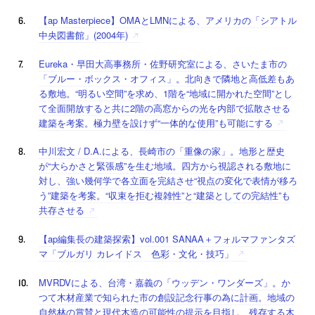
【ap Masterpiece】OMAとLMNによる、アメリカの「シアトル
中央図書館」(2004年)
Eureka・早田大高事務所・佐野研究室による、さいたま市の
「ブルー・ボックス・オフィス」。北向きで隣地と高低差もあ
る敷地。“明るい空間”を求め、1階を“地域に開かれた空間”とし
て全面開放すると共に2階の高窓からの光を内部で拡散させる
建築を考案。極力壁を設けず“一体的な使用”も可能にする
中川宏文 / D.A.による、長崎市の「重像の家」。地形と歴史
が“大らかさと緊張感”を生む地域。四方から視認される敷地に
対し、強い幾何学で各立面を完結させ“視点の変化で表情が移ろ
う”建築を考案。“収束を拒む複雑性”と“建築としての完結性”も
共存させる
【ap編集長の建築探索】vol.001 SANAA＋フォルマファンタズ
マ「ブルガリ カレイドス 色彩・文化・技巧」
MVRDVによる、台湾・嘉義の「ウッデン・ワンダーズ」。か
つて木材産業で知られた市の創設記念行事の為に計画。地域の
自然林の賞賛と現代木造の可能性の提示を目指し、残存する木