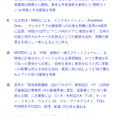
造建築の調査から開始。著名な木造遺産を参照した“屋根ライ
ン”を特徴とする建築を考案
山之内淡 / AWGLによる、インスタレーション「Anywhere
Door」。ヴェネチアでの建築展への出展を契機に世界の4箇所
に設置。寺院の“山門”と“アニメ内のドア”に着想を得て、日本の
伝統と現代カルチャーの交差点としての建築を志向。周囲の風
景を主役とし一体となるように作る
MVRDVによる、中国・成都の「浦江プラットフォーム」。丘
陵地に計画されたイベントも行える展望施設。かつて敷地が丘
であった歴史から出発し、自然を保全し敬意を払うと共に景観
への影響も抑える存在を志向。風景に溶け込むような“緑で覆わ
れたアーチ状”の建築を考案
岩手の「新花巻図書館」設計プロポで、昭和設計・tデ・山田紗
子建築設計事務所 JVが最優秀者に選定。提案書とプレゼン動
画も公開。二次審査には、C＋A・木村設計A・T JV、キッタ
ン・スタジオ・ウエスト JV、マル・アーキテクチャ、FULL
POWER STUDIO、西澤・畝森 JVが名を連ねる