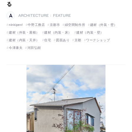
る
ARCHITECTURE
FEATURE
|
ninkipen!
中野工務店
京都市
緑空間制作所
建材（外装・壁）
建材（外装・屋根）
建材（内装・床）
建材（内装・壁）
建材（内装・天井）
住宅
図面あり
京都
ワークショップ
今津康夫
河田弘樹