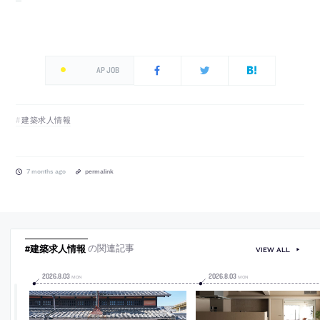
AP JOB
建築求人情報
7 months ago
permalink
#建築求人情報
の関連記事
VIEW ALL
2026
.
8
.
03
2026
.
8
.
03
MON
MON