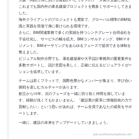
これまでも国内外の著名建築プロジェクトを数多くサポートしてきま
した。
海外クライアントのプロジェクトも豊富で、グローバル標準のBIM知
識と実践を現場で身に着けられる環境です。
さらに、BIM関連業務で多くの実績を持つシンテグレート合同会社を
子会社化し、サービスの幅を拡大。BIMコンサルティング、BIMマネ
ジメント、BIMオーサリングをあらゆるフェーズで提供できる体制を
整えました。
ビジュアル制作分野でも、著名建築家や大手設計事務所の重要案件を
多数サポートし、設計意図を美しく、正確に伝えるビジュアライゼー
ションを追求しています。
チームは若くフラットで、国際色豊かなメンバーが集まり、学び合い
挑戦を楽しむカルチャーがあります。
創立から10年、次のフェーズを一緒に切り拓く仲間を探していま
す。経験が浅くてもかまいません。「建設業の変革に情報技術の力で
貢献したい」という思いがあれば、チーム全員であなたの成長をサポ
ートします。
一緒に、建設の未来をアップデートしていきましょう。
job.architecturephoto.net