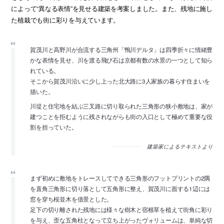
によって“異なる表情”を見せる建築を考案しました。また、残地に施し
た植栽でも街に彩りを与えています。
賀茂川と高野川が合流する三角州「鴨川デルタ」は四季折々に情緒豊
かな表情を見せ、川を渡る飛び石は京都有数の水景の一つとして知ら
れている。
そこから賀茂川沿いに少し上った北大路に3人家族の暮らす住まいを
描いた。
川堤と住宅地を結ぶ三叉路に切り取られた三角形の狭小敷地は、家が
建つことを拒むように残されながらも街の入口として極めて重要な役
割を担っていた。
建築家によるテキストより
まず初めに敷地をトレースしてできる三角形のフットプリントの2隅
を直角三角形に切り落として五角形に整え、賀茂川に面する1辺には
窓を穿ち桜並木を借景とした。
足下の切り離された残地には様々な樹木と宿根草を植えて街角に彩り
を与え、歪な五角柱となって立ち上がったヴォリュームは、単純な切