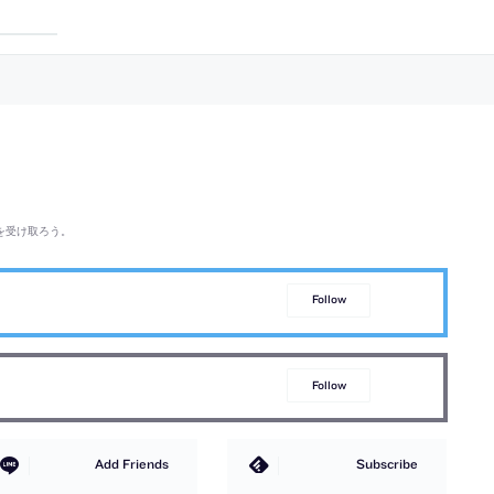
ひとつで2014年に
限定の建築。国や周辺環境の文脈等を
ダンス」。
面・地面が“意図的な
考慮し、果樹壁“サーペンタイン・ウ
れた教育機
、建築の“原初的な読
ォール”から着想を得たレンガ壁を特
に、全体を“
示。シェルと石のパヴ
徴とする建築を考案。光と風を導入し
て其々の部屋
的であり仮説的でもあ
て閉鎖性と開放性の境界の軟化も行う
扱う設計を志
に都市性を
を受け取ろう。
Follow
Follow
Add Friends
Subscribe