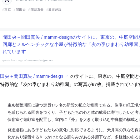
東京
間田央
間田真矢
教育施設
間田央＋間田真矢 / mamm-designのサイトに、東京の、中庭
回廊とメルヘンチックな小屋が特徴的な「友の季ひまわり幼稚園
れています
mamm-design.com
田央＋間田真矢 / mamm-design
のサイトに、東京の、中庭空間と
特徴的な「友の季ひまわり幼稚園」の写真が67枚、掲載されていま
東京都荒川区に建つ定員175 名の新設の私立幼稚園である。住宅と町工
を感じられる園舎をつくり、子どもたちの心と体の成長に寄与したいと考
保育室や遊戯室を配置し、室内に「外」を大きく取り込む中庭型の構成と
発達過程にある子どもたちの変化に対応できるように、天井高の異なる保
化があり滞留するきっかけとなる膨らみがある外廊下など、多様性のある