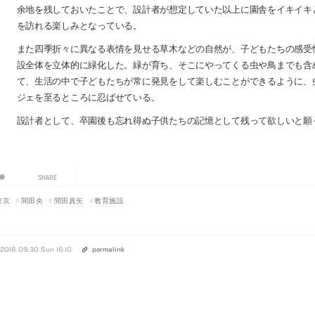
余地を残しておいたことで、設計者が想定していた以上に園舎をイキイキ
を訪れる楽しみとなっている。
また四季折々に異なる表情を見せる草木などの自然が、子どもたちの感受
設全体を立体的に緑化した。緑が育ち、そこにやってくる虫や鳥までも含
て、生活の中で子どもたちが常に発見をして楽しむことができるように、
ジェを至るところに忍ばせている。
設計者として、卒園後も忘れ得ぬ子供たちの記憶として残って欲しいと願
SHARE
東京
間田央
間田真矢
教育施設
2018.09.30 Sun 16:10
permalink