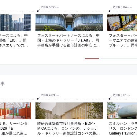
2026
.
5
.
22
2026
.
5
.
04
FRI
MON
ナーズによる、中
フォスター＋パートナーズによる、中
フォスター＋パ
発「EIC」。開
国・上海のギャラリー「Jia Art」。同
ーマニアでの建
ネスエリアでの計
事務所が手掛ける都市計画の中心に位
プルーフ」。同
タワーと4棟の高層
置する施設。開発を象徴する存在とし
を進める都市で
商業施設などを内
て、地域の花に着想を得て“四枚の花
計に対するアプ
された建築。中央
びら”を模した形態の建築を考案。光
に、“フューチャ
場で交流の為
を反射するガラスリブで“動きと表情
チャー・プレイス
供
のある外観”も生み出す
で構成される展
記事
2026
.
4
.
09
2026
.
3
.
17
THU
TUE
よる、サーペンタ
隈研吾建築都市設計事務所・BDP・
スミルハン・ラ
026「a
MICAによる、ロンドンの、ナショナ
リス・ロンドンの「S
毎年一組が選ばれ造ら
ル・ギャラリー新館設計コンペの勝利
Gallery Pav