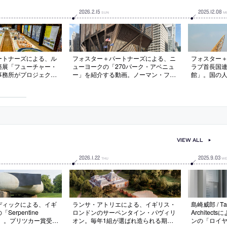
2026
.
2
.
15
2025
.
12
.
08
SUN
M
ートナーズによる、ル
フォスター＋パートナーズによる、ニ
フォスター
築展「フューチャー・
ューヨークの「270パーク・アベニュ
ラブ首長国
事務所がプロジェクト
ー」を紹介する動画。ノーマン・フォ
館」。国の
開催。未来に向けた設
スターのコメントも収録。公式動画と
での歴史を
ローチを紹介する為
して2026年4月に公開されたもの
る“砂の色”
ー・パスト”や“フュー
気装置であり
”などの4つのテーマ
の翼”を持つ
覧会を考案
光に満ちた
VIEW ALL
2026
.
1
.
22
2025
.
9
.
03
THU
WE
ディックによる、イギ
ランサ・アトリエによる、イギリス・
島崎威郎 / Tak
erpentine
ロンドンのサーペンタイン・パヴィリ
Archite
ilion」。プリツカー賞受賞
オン。毎年1組が選ばれ造られる期間
ンの「ロイ