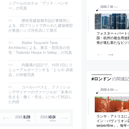
ンプールのホテル「アリラ・バンサ
2026
.
7
.
30
ー」の写真
THU
隈研吾建築都市設計事務所に
よる、3Dプリントで作られた建築模型
が東急ハンズ渋谷店にて展示
フォスター＋パート
国・杭州の複合用途開
発が進む新たなビジ
Atelier Tsuyoshi Tane
画。2棟のオフィス
Architectsによる、東京・世田谷の住
集合住宅に加えて、
宅「Todoroki House in Valley」の写真
包する基壇部で構成
の緑化された公共広
内藤廣の設計で、10月1日にリ
の“自然な背景”も提
ニューアルオープンする「とらや 赤坂
店」の外観写真
の関連
#ロンドン
コールハースと、ファッショ
2026
.
6
.
04
THU
ンデザイナーのヴァージルが「未来の
生きる・働く・売る」について対話し
た内容
ランサ・アトリエに
2018
.
9
.
28
2018
.
10
.
01
イン・パヴィリオン2
FRI
MON
serpentine」。