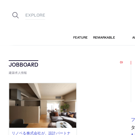
建築求人情報
タ
古民家を軸に全国で“価値循環の仕組
リノベる株式会社が、設計パートナ
社会への影響力のある建築を手掛
代官山を拠点に活動する「梅澤竜也 /
住宅や共同住宅などを手掛け、“合理
A