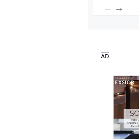
れる期間限定の建築
形態を再解釈”する
き、周辺の建物や伝
から着想した煉瓦壁
案。壁の意味も再考し
与する