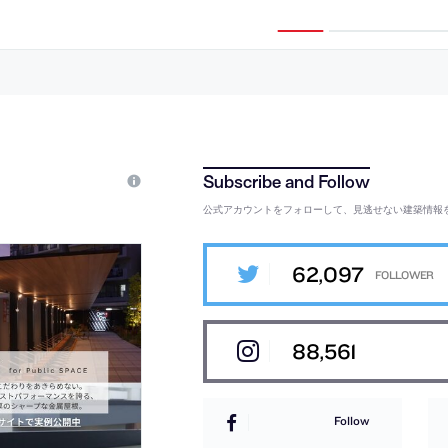
。“身近な素材や
案。200年以上の歴史ある美術館を拡
建築家の代表作の
設計姿勢に基づ
張する計画。都市の重要な二つの広場
完成。質量・表
統的な蛇行する壁
の間にある敷地において、両者を結び
均衡”の中にあり
を用いた建築を考
つける新たな屋外空間を備えた建築を
み取り方”を提
て“透過性”を付
提案
ィリオンは古代
る
公式アカウントをフォローして、見逃せない建築情報
62,097
88,561
Follow