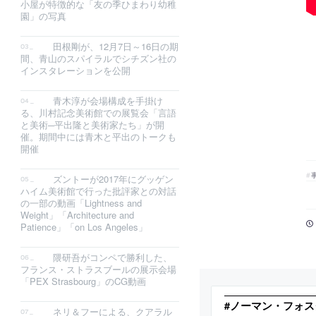
小屋が特徴的な「友の季ひまわり幼稚
園」の写真
田根剛が、12月7日～16日の期
間、青山のスパイラルでシチズン社の
インスタレーションを公開
青木淳が会場構成を手掛け
る、川村記念美術館での展覧会「言語
と美術─平出隆と美術家たち」が開
催。期間中には青木と平出のトークも
開催
ズントーが2017年にグッゲン
ハイム美術館で行った批評家との対話
の一部の動画「Lightness and
Weight」「Architecture and
Patience」「on Los Angeles」
隈研吾がコンペで勝利した、
フランス・ストラスブールの展示会場
「PEX Strasbourg」のCG動画
#ノーマン・フォス
ネリ＆フーによる、クアラル