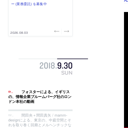
み”を作り、リモートワーク主体の働
ー (業務委託) を募集中
け、スタッフ同士で助け合う環境づ
ALA INC.」が、設計スタッフ・アル
的でシンプルなデザイン”を志向する
き方を実践する「株式会社つぎと」
くりも行う「E.A.S.T.architects」
バイト・事務職を募集中
「PANDA：山本浩三建築設計事務
が、設計スタッフ（経験者・既卒）
が、設計スタッフ（経験者・既卒・
所」が、設計スタッフ（経験者・既
を募集中
2027年新卒）を募集中
卒・2027年新卒）を募集中
2026.08.03
2026.08.03
2026.07.31
2026.07.30
2026.07.29
2018
.
9
.
30
SUN
フォスターによる、イギリス
の、情報企業ブルームバーグ社のロン
ドン本社の動画
間田央＋間田真矢 / mamm-
designによる、東京の、中庭空間とそ
れを取り巻く回廊とメルヘンチックな