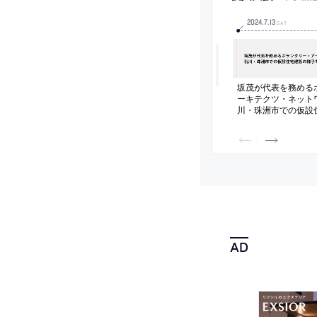
2024
.
7
.
13
SAT
坂茂が代表を務める
ーキテクツ・ネット
川・珠洲市での仮設
伝える動画