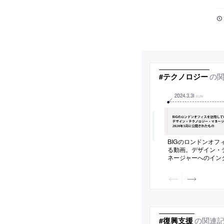
の
#テクノロジー
2024
.
3
.
31
SUN
BIGのロンドンオフ
る動画。デザイン・
ネージャーへのイン
2024年3月に公開
の関連
#復興支援