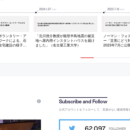
2024
.
1
.
07
2023
.
7
.
16
SUN
SUN
ボランタリー・ア
「北川啓介教授が能登半島地震の被災
ノーマン・フォ
ワークによる、石
地へ屋内用インスタントハウスを届け
ー「災害にどう
住宅建設の様子を
ました」（名古屋工業大学）
2023年7月に
公式アカウントをフォローして、見逃せない建築情報
62,097