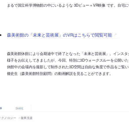
まるで国立科学博物館の中にいるような 3Dビュー＋VR映像 です。自宅
森美術館の「未来と芸術展」のVRはこちらで閲覧可能
森美術館休館により会期途中で終了となった「未来と芸術展」。インスタ
様子をお伝えしてきましたが、今回、特別に3Dウォークスルーを公開いた
休館中の会場内を撮影して制作された3D空間は自由な角度で作品をご覧
條史生（森美術館特別顧問）の動画解説を見ることができます。
SHARE
テクノロジー
復興支援