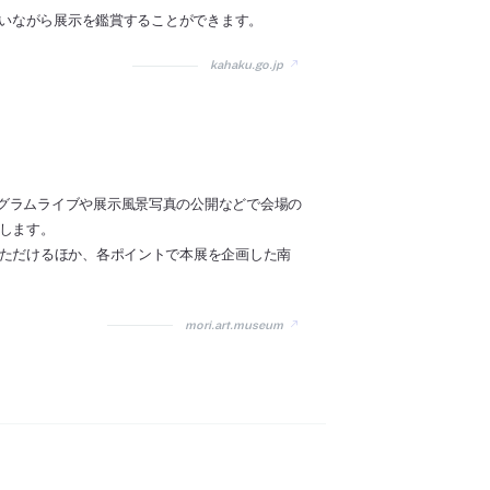
にいながら展示を鑑賞することができます。
kahaku.go.jp
グラムライブや展示風景写真の公開などで会場の
します。
いただけるほか、各ポイントで本展を企画した南
mori.art.museum