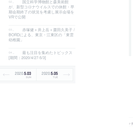
国立科学博物館と森美術館
が、新型コロナウイルスでの休館・早
期会期終了の状況を考慮し展示会場を
VRで公開
赤塚健＋井上岳＋棗田久美子 /
BORDによる、東京・江東区の「東雲
幼稚園」
最も注目を集めたトピックス
[期間：2020/4/27-5/3]
2020
.
5
.
03
2020
.
5
.
05
SUN
TUE