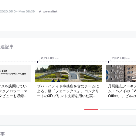
2020.05.04 Mon 08:39
permalink
関連記事
2024
.
1
.
09
2022
.
7
.
08
TUE
FRI
ィスを訪問してい
ザハ・ハディド事務所を含むチームに
丹羽隆志アーキ
テクノロジー・マ
よる、橋「フェニックス」。コンクリ
ム・ハノイの「Wov
タビューも収録。
ートの3Dプリント技術を用いた実験
Office」。ビ
されたもの
的な橋。同チームが開発し
とする計画。交
た“Striatus”の進化系として、カーボン
上・創造的体験
フットプリント等を大きく削減。様々
統を参照した“中
なプロジェクトに繋がる“マイルスト
を分節しつつ接
ーン”として完成
代と地場の技術
記事