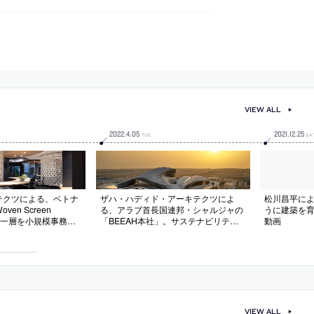
VIEW ALL
2022
.
4
.
05
2021
.
12
.
25
TUE
SA
テクツによる、ベトナ
ザハ・ハディド・アーキテクツによ
松川昌平に
en Screen
る、アラブ首長国連邦・シャルジャの
うに建築を
ルの一層を小規模事務所
「BEEAH本社」。サステナビリティ
動画
流活性化・生産性向
とデジタル化を戦略とする企業の社屋
を目指して、地域の伝
で、敷地となる砂漠の景観に呼応する
空ブロック壁”が空間
外観デザインを持ち、様々な技術を採
続する構成を考案。現
用し高水準の環境配慮で企業理念も示
を組合せ製作
す
VIEW ALL