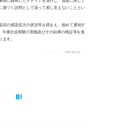
事前に録画したメディアを送付し、質疑に関して
に基づく説明として扱って差し支えないこととい
染症の感染拡大の状況等を踏まえ、改めて通知す
は、今後社会実験の実施及びその結果の検証等を進
ります。
mlit.go.jp