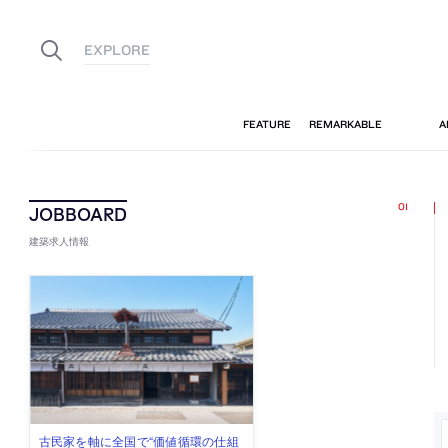
建築求人情報
佐々木慧が主宰する「axonometric株
古民家を軸に全国で“価値循環の仕組
リノベる株式会社が、設計パートナ
社会への影響力のある建築を手掛
代官山を拠点に活動する「梅澤竜也 /