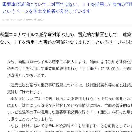
重要事項説明について、対面ではない、ＩＴを活用した実施が可
というページを国土交通省が公開しています
www.mlit.go.jp
新型コロナウイルス感染症対策のため、暫定的な措置として、 建
はない、ＩＴを活用した実施が可能となりました」というページを国
今般、新型コロナウイルス感染症の拡大により、対面による説明が困難化
議等のＩＴを活用して重要事項説明を行う「ＩＴ重説」についても、当面
項説明として扱います。
建築士法に基づく重要事項説明については、設計受託契約等の前に建築
交付して行われます。
本制度については、従来、対面による説明を行うことを前提に運用され
により、対面による説明が困難化している実情等に鑑み、当面の暫定的な
テレビ会議等のITを活用した重要事項説明を行う「ＩＴ重説」を行った
て扱うことといたしました。
なお、指針においてはテレビ会議等のITを活用することを前提としてい