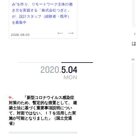
式会社」が、設計スタッフ（経験
み”を作り、リモートワーク主体の働
ー (業務委託) を募集中
け、スタッフ同士で助け合う環境づ
ALA INC.」が、設計スタッフ・アル
者・既卒・2027年新卒）を募集中
き方を実践する「株式会社つぎと」
くりも行う「E.A.S.T.architects」
バイト・事務職を募集中
が、設計スタッフ（経験者・既卒）
が、設計スタッフ（経験者・既卒・
を募集中
2027年新卒）を募集中
「
2026.08.07
2026.08.03
2026.08.03
2026.07.31
2026.07.30
2020
.
5
.
04
MON
「新型コロナウイルス感染症
対策のため、暫定的な措置として、 建
築士法に基づく重要事項説明につい
て、対面ではない、ＩＴを活用した実
施が可能となりました」（国土交通
省）