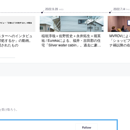
2022
.
9
.
28
2022
.
7
.
14
WED
THU
スターへのインタビュ
稲垣淳哉＋佐野哲史＋永井拓生＋堀英
MVRDVに
対処するか」の動画。
祐 / Eurekaによる、福井・吉田郡の住
「ショッピ
公開されたもの
宅「Silver water cabin」。過去に豪雪
ナ禍以降の
等を経験した地域に計画。災害へ
作業の場に
の“レジリエンス”を主題として、地面
して、快適
と距離をとる高基礎の建築と雪を切り
間仕切りが
離し地域の植生も考慮した外構を考
室を考案。
案。内外で色彩を連続させ繋がりと生
れ活気を取
活の彩りも作る
を受け取ろう。
Follow