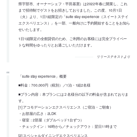
県宇部市、オーナーシェフ・平田基憲）は2022年春に開業し、これ
まで招待制でゲストをお招きしておりました。この度、10月1日
（火）より、1日1組限定の「suite stay experience（スイートステイ
エクスペリエンス）」を一部、一般向けに予約開始することをお知ら
せいたします。
1日1組限定の全館貸切のため、ご利用のお客様には完全プライベー
トな時間をゆったりとお過ごしいただけます。
リリーステキストより
「suite stay experience」概要
■料金：700,000円（税別）／1泊・1組2名様
■プラン内容：本プランには２名様分の以下の料金が含まれておりま
す。
[1] アコモデーションエクスペリエンス（ご宿泊・ご朝食）
・お部屋の広さ：2LDK
・寝室：2部屋（ダブルベッド1台ずつ）
・チェックイン：16時から／チェックアウト：翌日11時まで
[2] スペシャルダイニングエクスペリエンス