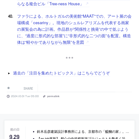
らなる複合ビル「Tree-ness House」
ファラによる、ホルトガルの美術館“MAAT”での、アート展の会
場構成「cesariny」。現地のシュルレアリズムを代表する画家
の展覧会の為に計画。作品群が“関係性と挑発”の中で並ぶよう
に、“過度に形式的な部屋”に“非形式的な二つの面”を配置。構造
体は“軽やかでありながら無限”を意図
過去の「注目を集めたトピックス」はこちらでどうぞ
SHARE
2024.10.01 Tue 05:00
permalink
鈴木岳彦建築設計事務所による、京都市の「醍醐の家」。山並みを望む住宅地に計画。この場の“暮らしの可能性”を追求し、“広大なパノラマ”と“家族の親密な生活”が関係を持ち“日常を形成”する在り方を志向。山々と向き合う三角形平面の居間が中心にある建築を考案
9
.
29
【ap job更新】 都心の中規模新築プロジェクトを数多く設計する「Field Design Architects」が、設計スタッフ（2025年新卒・既卒・経験者）を募集中