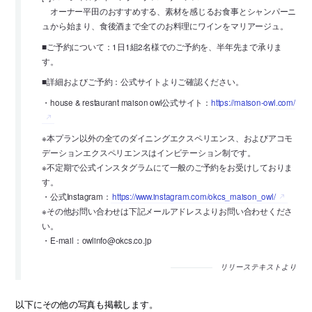
オーナー平田のおすすめする、素材を感じるお食事とシャンパーニ
ュから始まり、食後酒まで全てのお料理にワインをマリアージュ。
■ご予約について：1日1組2名様でのご予約を、半年先まで承りま
す。
■詳細およびご予約：公式サイトよりご確認ください。
・house & restaurant maison owl公式サイト：
https://maison-owl.com/
※本プラン以外の全てのダイニングエクスペリエンス、およびアコモ
デーションエクスペリエンスはインビテーション制です。
※不定期で公式インスタグラムにて一般のご予約をお受けしておりま
す。
・公式Instagram：
https://www.instagram.com/okcs_maison_owl/
※その他お問い合わせは下記メールアドレスよりお問い合わせくださ
い。
・E-mail：owlinfo@okcs.co.jp
リリーステキストより
以下にその他の写真も掲載します。