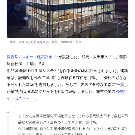
長坂常 / スキーマ建築計画
が設計した、群馬・太田市の「古川製作
所新社屋＋工場」です。
部品製造会社の“生産システム”を作る企業の為に計画されました。建築
家は、認知度を高めて雇用にも貢献する存在を目指し、“会社の顔とな
る開かれた建築”を志向しました。そして、内外の多様な要素に“一貫し
た軸”を与える為にグリッドを用いて設計しました。施主企業の
公式サ
イトはこちら
。
古くから自動車産業の工場地帯となっている群馬県太田市で自動車部
品などの生産システムをつくってきた古川製作所。
今回同市内に新たに工場地帯が造成されるのにあたり、その新社屋と
自動車の生産ラインをつくる工場を計画した。