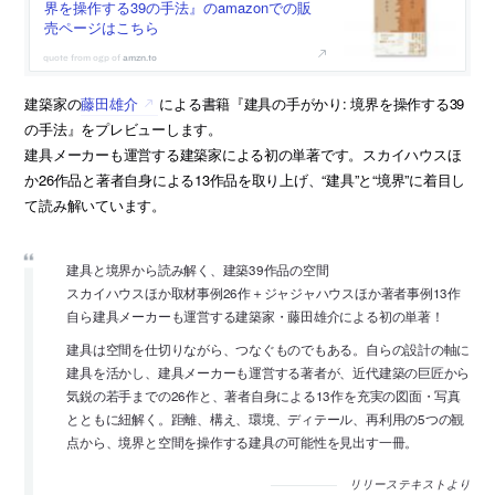
界を操作する39の手法』のamazonでの販
売ページはこちら
amzn.to
建築家の
藤田雄介
による書籍『建具の手がかり: 境界を操作する39
の手法』をプレビューします。
建具メーカーも運営する建築家による初の単著です。スカイハウスほ
か26作品と著者自身による13作品を取り上げ、“建具”と“境界”に着目し
て読み解いています。
建具と境界から読み解く、建築39作品の空間
スカイハウスほか取材事例26作＋ジャジャハウスほか著者事例13作
自ら建具メーカーも運営する建築家・藤田雄介による初の単著！
建具は空間を仕切りながら、つなぐものでもある。自らの設計の軸に
建具を活かし、建具メーカーも運営する著者が、近代建築の巨匠から
気鋭の若手までの26作と、著者自身による13作を充実の図面・写真
とともに紐解く。距離、構え、環境、ディテール、再利用の5つの観
点から、境界と空間を操作する建具の可能性を見出す一冊。
リリーステキストより