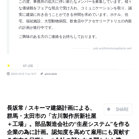
この度、事務所の拡大に伴い新たなメンバーを募集しています。様々
な価値観をフェアな視点で受け入れ、コミュニケーションを取り、誠
実に建築に向き合うことができる仲間を求めています。ホテル、住
宅、福祉施設、大型動物病院、飲食店やアクセサリーアトリエの内装
の計画が進行中です。
ご興味のある方のご連絡をお待ちしております。
job.architecturephoto.net
AP JOB
2024.10.01 Tue 13:17
permalink
長坂常 / スキーマ建築計画による、
SHARE
群馬・太田市の「古川製作所新社屋
＋工場」。部品製造会社の“生産システム”を作る
企業の為に計画。認知度を高めて雇用にも貢献す