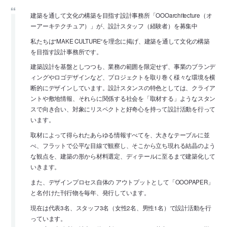
建築を通して文化の構築を目指す設計事務所「OOOarchitecture（オ
ーアーキテクチュア）」が、設計スタッフ（経験者）を募集中
私たちは“MAKE CULTURE”を理念に掲げ、建築を通して文化の構築
を目指す設計事務所です。
建築設計を基盤としつつも、業務の範囲を限定せず、事業のブランデ
ィングやロゴデザインなど、プロジェクトを取り巻く様々な環境を横
断的にデザインしています。設計スタンスの特色としては、クライア
ントや敷地情報、それらに関係する社会を「取材する」ようなスタン
スで向き合い、対象にリスペクトと好奇心を持って設計活動を行って
います。
取材によって得られたあらゆる情報すべてを、大きなテーブルに並
べ、フラットで公平な目線で観察し、そこから立ち現れる結晶のよう
な観点を、建築の形から材料選定、ディテールに至るまで建築化して
いきます。
また、デザインプロセス自体の アウトプットとして「OOOPAPER」
と名付けた刊行物を毎年、発行しています。
現在は代表3名、スタッフ3名（女性2名、男性1名）で設計活動を行
っています。