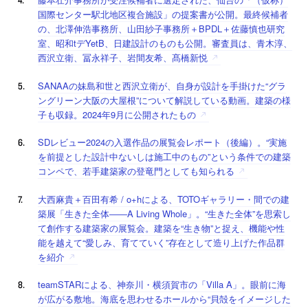
国際センター駅北地区複合施設」の提案書が公開。最終候補者
の、北澤伸浩事務所、山田紗子事務所＋BPDL＋佐藤慎也研究
室、昭和tデYetB、日建設計のものも公開。審査員は、青木淳、
西沢立衛、冨永祥子、岩間友希、髙橋新悦
SANAAの妹島和世と西沢立衛が、自身が設計を手掛けた“グラ
ングリーン大阪の大屋根”について解説している動画。建築の様
子も収録。2024年9月に公開されたもの
SDレビュー2024の入選作品の展覧会レポート（後編）。“実施
を前提とした設計中ないしは施工中のもの”という条件での建築
コンペで、若手建築家の登竜門としても知られる
大西麻貴＋百田有希 / o+hによる、TOTOギャラリー・間での建
築展「生きた全体――A Living Whole」。“生きた全体”を思索し
て創作する建築家の展覧会。建築を“生き物”と捉え、機能や性
能を越えて“愛しみ、育てていく”存在として造り上げた作品群
を紹介
teamSTARによる、神奈川・横須賀市の「Villa A」。眼前に海
が広がる敷地。海底を思わせるホールから“貝殻をイメージした