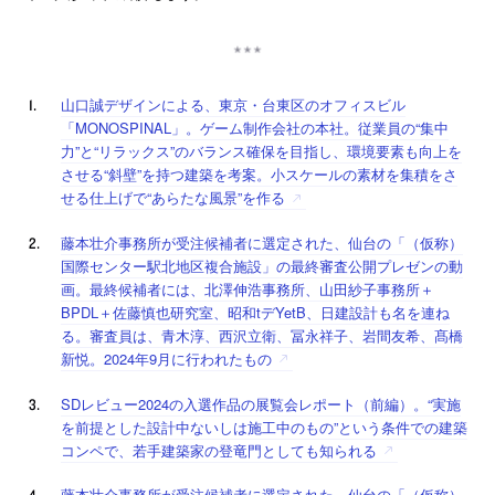
山口誠デザインによる、東京・台東区のオフィスビル
「MONOSPINAL」。ゲーム制作会社の本社。従業員の“集中
力”と“リラックス”のバランス確保を目指し、環境要素も向上を
させる“斜壁”を持つ建築を考案。小スケールの素材を集積をさ
せる仕上げで“あらたな風景”を作る
藤本壮介事務所が受注候補者に選定された、仙台の「（仮称）
国際センター駅北地区複合施設」の最終審査公開プレゼンの動
画。最終候補者には、北澤伸浩事務所、山田紗子事務所＋
BPDL＋佐藤慎也研究室、昭和tデYetB、日建設計も名を連ね
る。審査員は、青木淳、西沢立衛、冨永祥子、岩間友希、髙橋
新悦。2024年9月に行われたもの
SDレビュー2024の入選作品の展覧会レポート（前編）。“実施
を前提とした設計中ないしは施工中のもの”という条件での建築
コンペで、若手建築家の登竜門としても知られる
藤本壮介事務所が受注候補者に選定された、仙台の「（仮称）