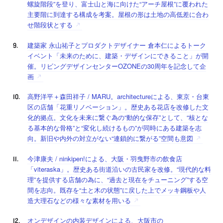
螺旋階段”を登り、富士山と海に向けた“アーチ屋根”に覆われた
主要階に到達する構成を考案。屋根の形は土地の高低差に合わ
せ階段状とする
建築家 永山祐子とプロダクトデザイナー 倉本仁によるトーク
イベント「未来のために、建築・デザインにできること」が開
催。リビングデザインセンターOZONEの30周年を記念して企
画
高野洋平＋森田祥子 / MARU。architectureによる、東京・台東
区の店舗「花重リノベーション」。歴史ある花店を改修した文
化的拠点。文化を未来に繋ぐ為の“動的な保存”として、“核とな
る基本的な骨格”と“変化し続けるもの”が同時にある建築を志
向。新旧や内外の対立がない“連鎖的に繋がる”空間も意図
今津康夫 / ninkipen!による、大阪・羽曳野市の飲食店
「viteraska」。歴史ある街道沿いの古民家を改修。“現代的な料
理”を提供する店舗の為に、“過去と現在をチューニング”する空
間を志向。既存を“土と木の状態”に戻した上でメッキ鋼板や人
造大理石などの様々な素材を用いる
オンデザインの内装デザインによる、大阪市の