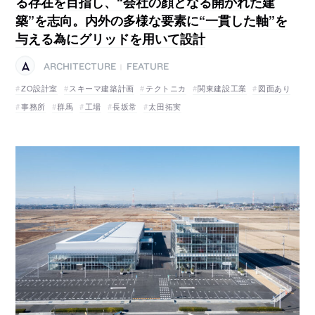
る存在を目指し、“会社の顔となる開かれた建
築”を志向。内外の多様な要素に“一貫した軸”を
与える為にグリッドを用いて設計
ARCHITECTURE
FEATURE
|
ZO設計室
スキーマ建築計画
テクトニカ
関東建設工業
図面あり
事務所
群馬
工場
長坂常
太田拓実