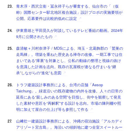
青木淳・西沢立衛・冨永祥子らが審査する、仙台市の「（仮
称）国際センター駅北地区複合施設」設計プロポの実施要領が
公開。応募要件は比較的低めに設定
伊東豊雄と平田晃久が対談しているテレビ番組の動画。2024年
9月に公開されたもの
森清敏＋川村奈津子 / MDSによる、埼玉・北葛飾郡の「鷲巣の
走馬棟」。増築を重ねた歴史ある禅寺の改修。一期工事では住
まいである“庫裏”を対象とし、公私の動線の整理と視線の抜け
を意識した計画を志向。既存の瓦屋根が連なる佇まいを“継
承”しながらの“進化”も意図
トラフ建築設計事務所による、台湾の店舗「Aesop
Taichung」。緑道沿いの既存建物の内外を改修。人々の日常の
延長にある“親しみのある空間”を目指し、街中を観察して発見
した素材や意匠を“再解釈”する設計を志向。市場の陳列棚や照
明に加えて屋台の仕上げ等も参照して作る
山﨑壮一建築設計事務所による、沖縄の宿泊施設「アルカディ
アリゾート宮古島」。海沿いの傾斜地に建つ全室スイートルー