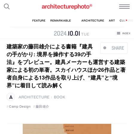
2024
.
10
.
01
TUE
建築家の藤田雄介による書籍『建具
SHARE
の手がかり: 境界を操作する39の手
法』をプレビュー。建具メーカーも運営する建築
家による初の単著。スカイハウスほか26作品と著
者自身による13作品を取り上げ、“建具”と“境
界”に着目して読み解く
ARCHITECTURE
BOOK
|
Camp Design
藤田雄介