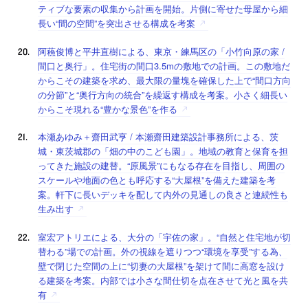
ティブな要素の収集から計画を開始。片側に寄せた母屋から細
長い“間の空間”を突出させる構成を考案
阿蘓俊博と平井直樹による、東京・練馬区の「小竹向原の家 /
間口と奥行」。住宅街の間口3.5mの敷地での計画。この敷地だ
からこその建築を求め、最大限の量塊を確保した上で“間口方向
の分節”と“奥行方向の統合”を繰返す構成を考案。小さく細長い
からこそ現れる“豊かな景色”を作る
本瀬あゆみ＋齋田武亨 / 本瀬齋田建築設計事務所による、茨
城・東茨城郡の「畑の中のこども園」。地域の教育と保育を担
ってきた施設の建替。“原風景”にもなる存在を目指し、周囲の
スケールや地面の色とも呼応する“大屋根”を備えた建築を考
案。軒下に長いデッキを配して内外の見通しの良さと連続性も
生み出す
室宏アトリエによる、大分の「宇佐の家」。“自然と住宅地が切
替わる”場での計画。外の視線を遮りつつ“環境を享受”する為、
壁で閉じた空間の上に“切妻の大屋根”を架けて間に高窓を設け
る建築を考案。内部では小さな間仕切を点在させて光と風を共
有