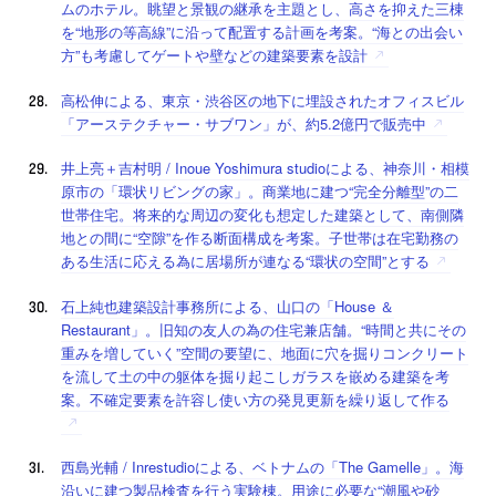
ムのホテル。眺望と景観の継承を主題とし、高さを抑えた三棟
を“地形の等高線”に沿って配置する計画を考案。“海との出会い
方”も考慮してゲートや壁などの建築要素を設計
高松伸による、東京・渋谷区の地下に埋設されたオフィスビル
「アーステクチャー・サブワン」が、約5.2億円で販売中
井上亮＋吉村明 / Inoue Yoshimura studioによる、神奈川・相模
原市の「環状リビングの家」。商業地に建つ“完全分離型”の二
世帯住宅。将来的な周辺の変化も想定した建築として、南側隣
地との間に“空隙”を作る断面構成を考案。子世帯は在宅勤務の
ある生活に応える為に居場所が連なる“環状の空間”とする
石上純也建築設計事務所による、山口の「House ＆
Restaurant」。旧知の友人の為の住宅兼店舗。“時間と共にその
重みを増していく”空間の要望に、地面に穴を掘りコンクリート
を流して土の中の躯体を掘り起こしガラスを嵌める建築を考
案。不確定要素を許容し使い方の発見更新を繰り返して作る
西島光輔 / Inrestudioによる、ベトナムの「The Gamelle」。海
沿いに建つ製品検査を行う実験棟。用途に必要な“潮風や砂