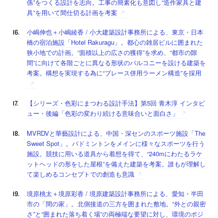
係”をつくる設計を志向。工事の簡素化も意図し“造作家具と建
具”を用いて間仕切る計画を考案
小嶋伸也＋小嶋綾香 / 小大建築設計事務所による、東京・日本
橋の宿泊施設「Hotel Rakuragu」。都心の雑居ビルに囲まれた
狭小地での計画。“面積以上の広さの獲得”を求め、“都市の隙
間”に向けて各階ごとに異なる形状のバルコニーを設ける建築を
考案。構想を実現する為に“ブレース併用ラーメン構造”を採用
【シリーズ・色彩にまつわる設計手法】第5回 青木淳 インタビ
ュー・後編「色彩の変わり続ける意味合いと面白さ」
MVRDVと華藝設計による、中国・深センのスポーツ施設「The
Sweet Spot」。バドミントンをメインに様々なスポーツを行う
施設。競技に用いる道具から着想を得て、“240mにわたるラケ
ットヘッドの形をした屋根”を備えた建築を考案。誰もが理解し
て楽しめるコンセプトでの創造も意識
境原桃太＋境原彩香 / 境原建築設計事務所による、愛知・半田
市の「間の家」。北側接道の三方を囲まれた敷地。“外との親密
さ”と“囲まれた落ち着く場”の両極端な要望に対し、環境のポジ