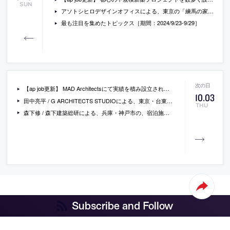
SUN
アソトシヒロデザインオフィスによる、東京の「練馬の家 / 路地のスリット」。住宅密集エリアの旗竿地に計画。“明るく伸びやかに”暮らせる住宅を求め、外と内に“スリット”状の空間を設ける構成を考案。二つの空間が連動して“街で過ごす様な多様性に富む光や風の流れ”を建築にもたらす
最も注目を集めたトピックス［期間：2024/9/23-9/29］
【ap job更新】 MAD Architectsにて実績を積み設立され、中国の大規模建築も手掛ける「ARCHER」が、デザインアシスタント（既卒・経験者）を募集中
10
.
03
田中亮平 / G ARCHITECTS STUDIOによる、東京・台東区の飲食店「茶室ニゴウ」。木造二階建てを改修した店。非常に小さな面積という与件を受け、蛍光カラーの“幾何学図形”を導入して“空間認識に揺らぎを与える”計画を考案。グリーンとピンクの色はブランディングを手掛ける北川一成が選定
THU
森下修 / 森下建築総研による、兵庫・神戸市の、宿泊施設「ThinkStay Mt.」。設計者が事業主で運営も手掛ける山中のワーケーション施設。“心地よく創造的な活動”の場を目指し、５棟の高床式の“アトリエコテージ”を設計して森の中に配置。既存の修復は設計者の主導のもと平田建設も関わる
Subscribe and Follow