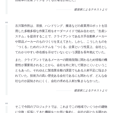
建築家によるテキストより
古川製作所は、溶接、ハンドリング、搬送などの産業用ロボットを活
用した多種多様な作業工程をオーダーメイドで組み合わせた「生産シ
ステム」を提供することで、クライアントである大手自動車メーカー
や部品メーカーのものづくりを支えてきた。しかし、こうしたものを
「つくる」ためのシステムを「つくる」企業という性質上、会社とし
てわかりやすい存在感を示せていないという課題を長年抱えていた。
また、クライアントであるメーカーの開発段階に関わるため情報の機
密性が重要視されることから、会社を外に対して開きにくいというこ
ともあった。それゆえに製造業全般の課題でもある人材不足に悩まさ
れていた。技術力の高い歴史ある会社であるにも関わらず、どんな会
社なのか認知されにくく、会社の求める人材が集まらなかった。
建築家によるテキストより
そこで今回のプロジェクトでは、これまでこの地域でいくつかの建物
に分散・拡張してきた機能を一か所に集約し、会社の顔となる開かれ