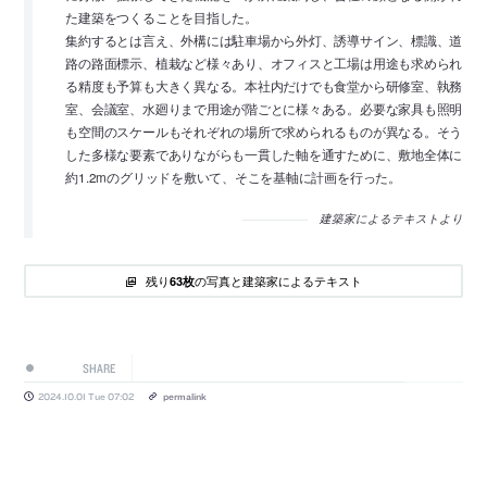
た建築をつくることを目指した。
集約するとは言え、外構には駐車場から外灯、誘導サイン、標識、道
路の路面標示、植栽など様々あり、オフィスと工場は用途も求められ
る精度も予算も大きく異なる。本社内だけでも食堂から研修室、執務
室、会議室、水廻りまで用途が階ごとに様々ある。必要な家具も照明
も空間のスケールもそれぞれの場所で求められるものが異なる。そう
した多様な要素でありながらも一貫した軸を通すために、敷地全体に
約1.2mのグリッドを敷いて、そこを基軸に計画を行った。
建築家によるテキストより
残り
の写真と建築家によるテキスト
63枚
SHARE
2024.10.01 Tue 07:02
permalink