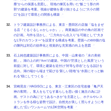
塵”からの保護も意図し、現地の煉瓦を用いた“飯ごう形の外
郭”の建築を考案。視線が建物を通り抜けるように“大小の開
口”を設けて環境との関係も構築
トラフ建築設計事務所による、東京・墨田区の店舗「塩をまぜ
る店『ぐるぐるしゃかしゃか』」。商業施設の中の角の区画で
の計画。与件を活かし、“二方向から出入り”を可能として“大き
なL字のカウンター”を設置する構成を考案。壁面への600個の塩
の陳列は対応の効率化と視覚的な充実感の向上を意図
石上純也建築設計事務所による、中国・山東省の「水の美術
館」。湖の上の約“1km”の建築。中国の“茫漠とした風景”という
前提に対して、環境と建築を近付け“対等な存在”となる設計を
志向。湖の端から端まで延びる“新しい陸地”を“水面にそっと触
れる”様にしてつくる
宮崎晃吉 / HAGISOによる、東京・江東区の住宅改修「亀戸天
神の客間」。客人をもてなす暮らしを思い描く施主の為に計
画。ゲストの為に“どうあるべきか”を主題とし、ホテルやレス
トランを作る様な姿勢で設計。自然光が美しく照らすように考
慮した“広いワンルーム”のLDK空間を考案