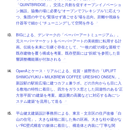
「QUINTBRIDGE」。交流と共創を促すオープンイノベーショ
ン施設。協働の場に必要な“オープンでフレキシブル”に応えつ
つ、集団の中でも“緊張せず過ごせる”場を志向。距離や視線を
什器等で細かく“チューニング”して空間を作る
BIGによる、デンマークの「ペーパーアートミュージアム」。
元スーパーマーケットをペーパーアートの美術館に転用する計
画。伝統を未来に引継ぐ存在として、“一枚の紙”の様な屋根で
既存建物を覆う構成を考案。既存壁面には“折紙”を参照した音
響調整機能層が付加される
OpenAとケース・リアルによる、佐賀・嬉野市の「UPLIFT
SHIMOJYUKU＋MILKBREW COFFEE URESHIO ONSEN」。
新設駅の駅前広場に建つカフェ兼ラボ。どの方向からも目に入
る敷地の特性に着目し、四方をガラス窓とした回遊性のある“正
方形平面”の建築を考案。建設費の高騰などに対応する為に“シ
ステム建築”を流用して造る
平山健太建築設計事務所による、東京・文京区の住戸改修「白
山の住宅」。大きな緑地に面した角の区画。大きな柱や梁がな
い“RC壁式構造”の躯体に着目し、構造体と内装に“丁寧な関