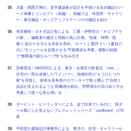
大阪・関西万博の、若手建築家が設計を手掛ける全20施設のパ
ース画像とコンセプト（前編）。前編では、休憩所・ギャラリ
ー・展示施設・ポップアップステージの10施設を紹介
米田雅樹 / ヨネダ設計舎による、三重・伊勢市の「キロプテラ
の家」。編集者の施主と両親の為に計画。“知覚・時間・想
像”に拡がりを与える存在を求め、“ルートと選択”という趣旨の
元に“モジュールを反復させる”平面構成を考案。複数の経路
で“無限遠の様なループ性”も生み出す
宮崎晃吉 / HAGISOによる、東京・台東区の飲食店「noie」。
住宅の一部を改修したワインバー。地域住民の“もうひとつの
家”を目指し、厨房を多角形のカウンターで取り囲んで“自然と
会話が生まれるような”距離感を創出。空間演出や店の在り方を
考慮して様々な色も用いる
ダービット・ビーランダーによる、金で出来ているのに、段ボ
ール製にしか見えないブレスレットシリーズ「cardboard」の写
真
平田晃久建築設計事務所による、東京の、住宅・ギャラリーか