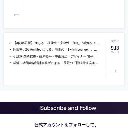
【ap job更新】 美しさ・機能性・安全性に加え、“新鮮なインパクト”を与える建築を目指す「シンプレックス一級建築士事務所」が、設計スタッフ（経験者・既卒・2023年新卒）を募集中
9
.
13
岡田宰 / 2id Architectによる、埼玉の「Switch Lounge」。賃貸集合住宅の在宅勤務者の為の場。“気持ちの切替”が出来る空間を目指し、集中・気分転換・休憩の観点で区分しつつ滑らかに繋げる構成を考案。素材や仕様で多様な選択肢も創出して“利用者毎の気持ち”に寄添う
WED
小説家 柴崎友香・藤原徹平・中山英之・デザイナー 古平正義が出演する、日本ペイント主催のスペシャルトークセッションが開催。建築学生コンペ「AYDA2023」の開催に合わせて行われる審査員ら参加のイベント。学生限定で参加者を募集中
成瀬・猪熊建築設計事務所による、長野の「旧軽井沢倶楽部の別荘」。様々な表情を見せる自然林の中の敷地。恵まれた環境を“感じる”建築を目指し、開口部等の操作で“過ごし方”と“外の環境”が結びついた空間を多数構築。暮らしの存在が自然を“より豊かに”感じさせる場を作る
Subscribe and Follow
公式アカウントをフォローして、