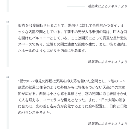
建築家によるテキストより
架構を45度回転させることで、隅切りに対して合理的かつダイナミ
ックな内部空間としている。午前中の光が入る東側の隅は、巨大な口
を開けたバルコニーとしている。ここは園児にとって貴重な屋外遊技
スペースであり、近隣との間に適度な距離を生む。また、街と連続し
たホールのような広がりを内部に生み出す。
建築家によるテキストより
1階の0～2歳児の部屋は天高を抑え落ち着いた空間とし、2階の3～5
歳児の部屋は住宅のような外観からは想像もつかない天高5mの大空
間が広がる。西側は小さな窓を集積させ、窓の開閉に応じ表情をかえ
て人を迎える、ユーモラスな構えとなった。また、1日の太陽の動き
に合わせ、光の差し込み方が変化するように窓を配置し、日向と日陰
のバランスを考えた。
建築家によるテキストより