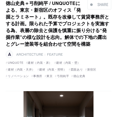
徳山史典＋弓削純平 / UNQUOTEに
SHARE
よる、東京・新宿区のオフィス「発
掘とラミネート」。既存を改修して賃貸事務所と
する計画。限られた予算でプロジェクトを実施す
る為、表層の除去と保護を慎重に振り分ける“発
掘作業”の様な設計を志向。解体での下地の露出
とグレー塗装等を組合わせて空間を構築
ARCHITECTURE
FEATURE
|
UNQUOTE
建材（内装・床）
建材（内装・壁）
建材（内装・天井）
建材（内装・照明）
図面あり
新宿区
リノベーション
事務所
東京
弓削純平
徳山史典