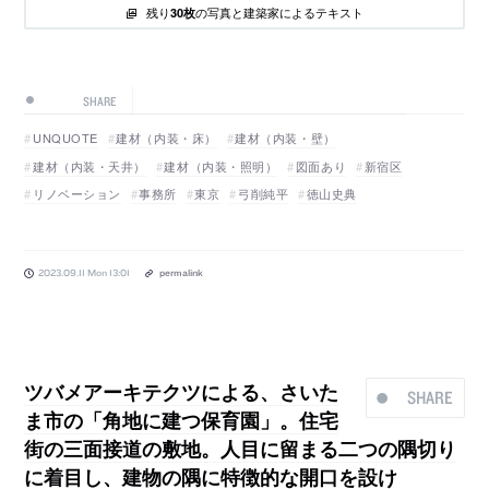
残り
の写真と建築家によるテキスト
30枚
SHARE
UNQUOTE
建材（内装・床）
建材（内装・壁）
建材（内装・天井）
建材（内装・照明）
図面あり
新宿区
リノベーション
事務所
東京
弓削純平
徳山史典
2023.09.11 Mon 13:01
permalink
ツバメアーキテクツによる、さいた
SHARE
ま市の「角地に建つ保育園」。住宅
街の三面接道の敷地。人目に留まる二つの隅切り
に着目し、建物の隅に特徴的な開口を設け