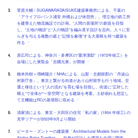
菅原大輔 / SUGAWARADAISUKE建築事務所による、千葉の
「アライプロバンス浦安 外構および休憩所」。埋立地の鉄工所
を建替えた物流施設での計画。“人間の居場所”の創造を目指
し、“土地の物語”と“人の物語”を編み直す設計を志向。人々に安
らぎを与える複数の庭と“記憶を象徴”する大屋根を持つ建築を
作る
原広司による、神奈川・多摩区の“粟津潔邸”（1972年竣工）を
会場にした展覧会「吉國元展」が開催
橋本尚樹＋増崎陽介 / NHAによる、山梨・北都留郡の「丹波山
村新庁舎」。東京と繋がる街道があり山村留学も行う地域。交
通と移住という“人の流れ”を育む場を目指し、街道に“正対した
構え”で全体が“一室空間”となる建築を考案。土砂崩れも想定し
て主機能はRCの基壇部に収める
清家清による、東京・大田区の住宅「私の家」(1954 年竣工) の
見学ツアーが2023年9月より開始
ピーター・ズントーの建築展「Architectural Models from the
Atelier Peter Zumthor」。自身が設計した建築を会場に開催。