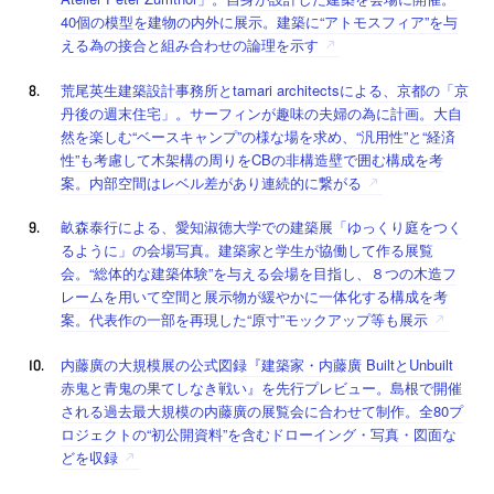
40個の模型を建物の内外に展示。建築に“アトモスフィア”を与
える為の接合と組み合わせの論理を示す
荒尾英生建築設計事務所とtamari architectsによる、京都の「京
丹後の週末住宅」。サーフィンが趣味の夫婦の為に計画。大自
然を楽しむ“ベースキャンプ”の様な場を求め、“汎用性”と“経済
性”も考慮して木架構の周りをCBの非構造壁で囲む構成を考
案。内部空間はレベル差があり連続的に繋がる
畝森泰行による、愛知淑徳大学での建築展「ゆっくり庭をつく
るように」の会場写真。建築家と学生が協働して作る展覧
会。“総体的な建築体験”を与える会場を目指し、８つの木造フ
レームを用いて空間と展示物が緩やかに一体化する構成を考
案。代表作の一部を再現した“原寸”モックアップ等も展示
内藤廣の大規模展の公式図録『建築家・内藤廣 BuiltとUnbuilt
赤鬼と青鬼の果てしなき戦い』を先行プレビュー。島根で開催
される過去最大規模の内藤廣の展覧会に合わせて制作。全80プ
ロジェクトの“初公開資料”を含むドローイング・写真・図面な
どを収録