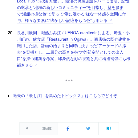
Local Pub 竹の湯 別館」。銭湯の付属施設をバーに改修。記憶
の継承と“地域の新しいコミュニティー”を目指し、壁を腰ま
で“湯船の様な色”で塗って“湯に浸かる”様な一体感を空間に付
与。様々な要素に“懐かしい記憶をもつ色”も用いる
長谷川欣則＋堀越ふみ江 / UENOA architectsによる、埼玉・小
川町の、飲食店「Restaurant in Ogawa」。商店街の既存建物を
転用した店。計画の始まりと同時に決まった“アーケードの撤
去”を契機とし、二層分の高さを持つ“外部空間としての出入
口”を持つ建築を考案。印象的な顔の役割と共に構造補強にも機
能させる
過去の「最も注目を集めたトピックス」はこちらでどうぞ
SHARE