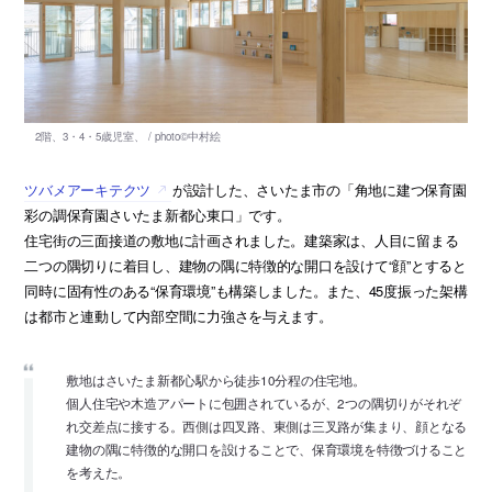
ツバメアーキテクツ
が設計した、さいたま市の「角地に建つ保育園
彩の調保育園さいたま新都心東口」です。
住宅街の三面接道の敷地に計画されました。建築家は、人目に留まる
二つの隅切りに着目し、建物の隅に特徴的な開口を設けて“顔”とすると
同時に固有性のある“保育環境”も構築しました。また、45度振った架構
は都市と連動して内部空間に力強さを与えます。
敷地はさいたま新都心駅から徒歩10分程の住宅地。
個人住宅や木造アパートに包囲されているが、2つの隅切りがそれぞ
れ交差点に接する。西側は四叉路、東側は三叉路が集まり、顔となる
建物の隅に特徴的な開口を設けることで、保育環境を特徴づけること
を考えた。