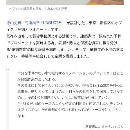
徳山史典＋弓削純平 / UNQUOTE
が設計した、東京・新宿区のオフ
ィス「発掘とラミネート」です。
既存を改修して賃貸事務所とする計画です。建築家は、限られた予算
でプロジェクトを実施する為、表層の除去と保護を慎重に振り分け
る“発掘作業”の様な設計を志向しました。そして、解体での下地の露出
とグレー塗装等を組合わせて空間を構築しました。
十分な予算のない中で進行するリノベーションのプロジェクトはどこ
か発掘作業のようである。
そのままにしておくわけにはいかないが、得も言われぬ魅力を持った
表層を、削りとってしまうのか、何らかの処理をして保護して活かす
のか。その2択を間違えないように、慎重に振り分けていく。
とりわけ今回のケースのような特定の利用者が想定されないテナント
オフィスでは、その表層の2択にほぼすべてのリソースを注ぐことに
なる。
建築家によるテキストより