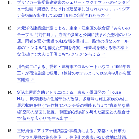
プリツカー賞受賞建築家のシェリー・マクナマラへのインタビ
ュー動画「楽観的でなければ建築家にはなれない」。ルイジア
ナ美術館が制作して2023年9月に公開されたもの
木元洋佑建築設計室による、東京・江東区の飲食店「みらいの
テーブル 門前仲町」。寺院の参道と公園に挟まれた敷地のパン
店。両者を繋ぐ“裏道”の様な場を目指し、路地の様なスケール
感の“トンネル”を備えた空間を考案。作業場を覗ける等の様々
な仕掛けで大人に子供にも“ワクワク”を与える
川合健二による、愛知・豊橋市のコルゲートハウス（1965年竣
工）が宿泊施設に転用。1棟貸のホテルとして2023年9月から運
営開始
STA土屋辰之助アトリエによる、東京・墨田区の「House
HJ」。既存建物の住居部分の改修。多趣味な施主家族の為に、
展示収納を担う“造作棚”にベンチ等の機能も与えて“直線的な動
線”空間の壁面に配置。“回遊的な動線”を与えた諸室との組合せ
で“新たな広がり”を生み出す
三野貞佳 / アリアナ建築設計事務所による、京都・向日市の
「つづき屋根の集合住宅」。住宅街の裏表がない敷地に計画。