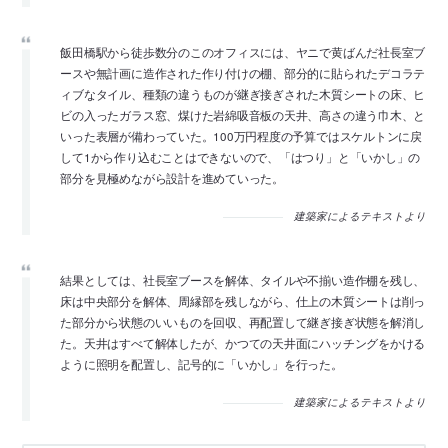
飯田橋駅から徒歩数分のこのオフィスには、ヤニで黄ばんだ社長室ブ
ースや無計画に造作された作り付けの棚、部分的に貼られたデコラテ
ィブなタイル、種類の違うものが継ぎ接ぎされた木質シートの床、ヒ
ビの入ったガラス窓、煤けた岩綿吸音板の天井、高さの違う巾木、と
いった表層が備わっていた。100万円程度の予算ではスケルトンに戻
して1から作り込むことはできないので、「はつり」と「いかし」の
部分を見極めながら設計を進めていった。
建築家によるテキストより
結果としては、社長室ブースを解体、タイルや不揃い造作棚を残し、
床は中央部分を解体、周縁部を残しながら、仕上の木質シートは削っ
た部分から状態のいいものを回収、再配置して継ぎ接ぎ状態を解消し
た。天井はすべて解体したが、かつての天井面にハッチングをかける
ように照明を配置し、記号的に「いかし」を行った。
建築家によるテキストより