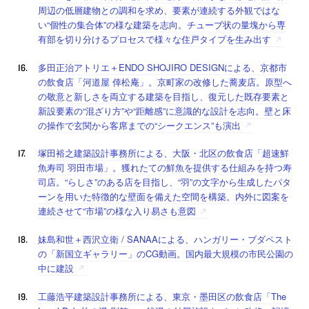
周辺の低層建物との調和を求め、要素が連続する外観ではな
い“個性の集合体”の様な建築を志向。チューブ状の量塊から専
有部を切り分けるプロセスで様々な住戸タイプを生み出す
多田正治アトリエ＋ENDO SHOJIRO DESIGNによる、京都市
の飲食店「河道屋 倖松庵」。京町家の改修した蕎麦店。原型へ
の敬意と新しさを両立する建築を目指し、復元した既存要素と
新設要素の“混ざり方”や“距離感”に意識的な設計を志向。壁と床
の操作で玄関から客席までの“シークエンス”も演出
塚田裕之建築設計事務所による、大阪・北区の飲食店「超速鮮
魚寿司 羽田市場」。獲れたての鮮魚を提供する仕組みを持つ寿
司店。“らしさ”のある店を目指し、“羽”の文字から生成したパタ
ーンを用いた特徴的な壁面を備えた空間を構築。内外に図案を
連続させて“市場”の様な入り易さも意図
妹島和世＋西沢立衛 / SANAAによる、ハンガリー・ブダペスト
の「新国立ギャラリー」のCG動画。国内最大規模の市民公園の
中に建設
工藤浩平建築設計事務所による、東京・墨田区の飲食店「The