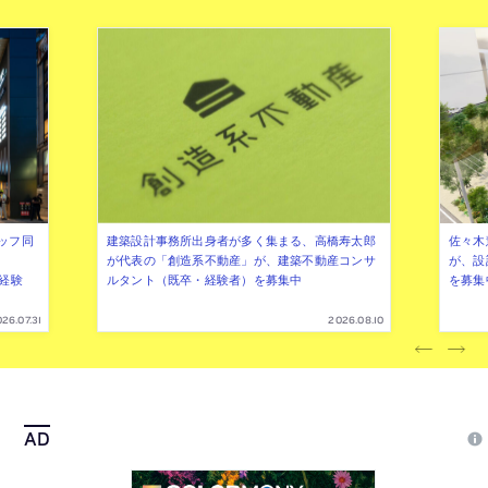
ッフ同
建築設計事務所出身者が多く集まる、高橋寿太郎
佐々木慧
が代表の「創造系不動産」が、建築不動産コンサ
が、設
（経験
ルタント（既卒・経験者）を募集中
を募集
26.07.31
2026.08.10