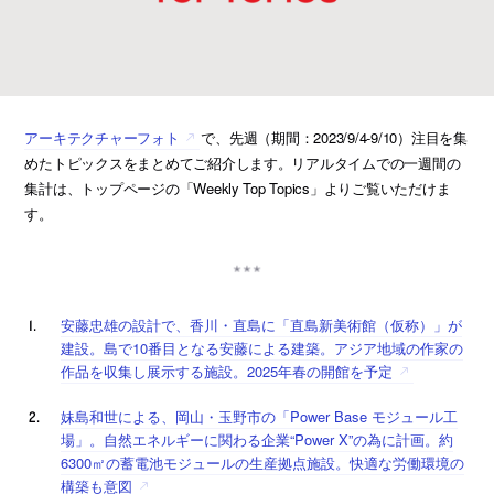
アーキテクチャーフォト
で、先週（期間：2023/9/4-9/10）注目を集
めたトピックスをまとめてご紹介します。リアルタイムでの一週間の
集計は、トップページの「Weekly Top Topics」よりご覧いただけま
す。
安藤忠雄の設計で、香川・直島に「直島新美術館（仮称）」が
建設。島で10番目となる安藤による建築。アジア地域の作家の
作品を収集し展示する施設。2025年春の開館を予定
妹島和世による、岡山・玉野市の「Power Base モジュール工
場」。自然エネルギーに関わる企業“Power X”の為に計画。約
6300㎡の蓄電池モジュールの生産拠点施設。快適な労働環境の
構築も意図