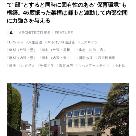
て“顔”とすると同時に固有性のある“保育環境”も
構築。45度振った架構は都市と連動して内部空間
に力強さを与える
ARCHITECTURE
FEATURE
|
EOSplus
八生建設
木下洋介構造計画
氏デザイン
建材（外装・壁）
建材（外装・屋根）
建材（内装・床）
建材（内装・壁）
建材（内装・天井）
図面あり
西川日満里
埼玉
山道拓人
千葉元生
教育施設
ツバメアーキテクツ
中村絵