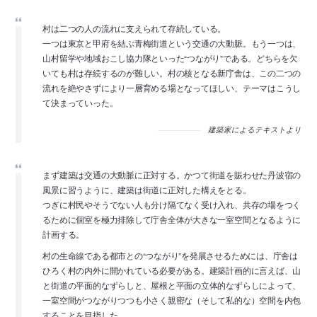
村は二つの人の流れに支えられて存続している。
一つは東京と甲府を結ぶ青梅街道という交通の大動脈。もう一つは、
山村留学や地域おこし協力隊といった“つながり”である。どちらを欠
いても村は存続するのが難しい。村の核となる新庁舎は、この二つの
流れを絶やさずにより一層育める場となってほしい、テーマはこうし
て決まっていった。
建築家によるテキストより
まず建築は交通の大動脈に正対する。かつて街道を賑わせた丹波宿の
風景に習うように、建築は街道に正対した構えをとる。
つぎに村民やそうでない人も分け隔てなく受け入れ、共存の場をつく
るために個室を極力排除して庁舎全体が大きな一室空間となるように
計画する。
村の生命線である都市との“つながり”を発展させるためには、庁舎は
ひろく村の内外に開かれている必要がある。建築計画的に言えば、山
と街道の平面的なずらしと、屋根と平面の立体的なずらしによって、
一室空間がつながりつつも小さく親密な（そして私的な）空間を内包
することを目指した。