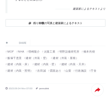
建築家によるテキストより
残り
の写真と建築家によるテキスト
22枚
SHARE
MOF
NHA
増崎陽介
太陽工業
明野設備研究所
橋本尚樹
飯塚千恵里
建材（外装・壁）
建材（外装・屋根）
建材（内装・床）
建材（内装・壁）
建材（内装・天井）
建材（内装・照明）
吉田誠
図面あり
山梨
行政施設
庁舎
2023.09.04 Mon 07:00
permalink