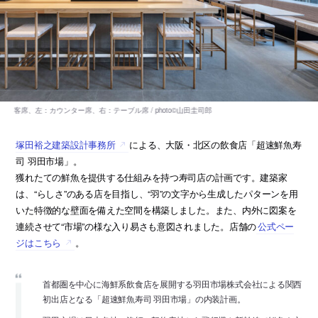
塚田裕之建築設計事務所
による、大阪・北区の飲食店「超速鮮魚寿
司 羽田市場」。
獲れたての鮮魚を提供する仕組みを持つ寿司店の計画です。建築家
は、“らしさ”のある店を目指し、“羽”の文字から生成したパターンを用
いた特徴的な壁面を備えた空間を構築しました。また、内外に図案を
連続させて“市場”の様な入り易さも意図されました。店舗の
公式ペー
ジはこちら
。
首都圏を中心に海鮮系飲食店を展開する羽田市場株式会社による関西
初出店となる「超速鮮魚寿司 羽田市場」の内装計画。