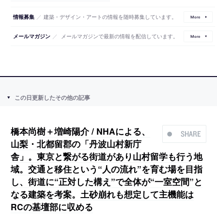
／
建築・デザイン・アートの情報を随時募集しています。
情報募集
More
／
メールマガジンで最新の情報を配信しています。
メールマガジン
More
この日更新したその他の記事
橋本尚樹＋増崎陽介 / NHAによる、
SHARE
山梨・北都留郡の「丹波山村新庁
舎」。東京と繋がる街道があり山村留学も行う地
域。交通と移住という“人の流れ”を育む場を目指
し、街道に“正対した構え”で全体が“一室空間”と
なる建築を考案。土砂崩れも想定して主機能は
RCの基壇部に収める