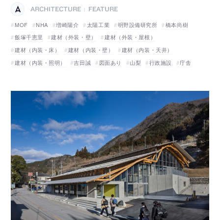
ARCHITECTURE
FEATURE
|
MOF
NHA
増崎陽介
太陽工業
明野設備研究所
橋本尚樹
飯塚千恵里
建材（外装・壁）
建材（外装・屋根）
建材（内装・床）
建材（内装・壁）
建材（内装・天井）
建材（内装・照明）
吉田誠
図面あり
山梨
行政施設
庁舎