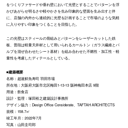
をつくりファサードや垂れ壁において光壁とすることでパターンを浮
かびあがらせ明るさや軽やかさを生み印象的な壁面を生み出すと伴
に、店舗の内外から連続的に光壁を計画することで市場のような気軽
に入りやすい印象をつくることを目指した。
この光壁はスティールの骨組みとパターンをレーザーカットした鉄
板、普段は軽量天井材として用いられるカールトン（ガラス繊維とパ
ルプを混ぜ合わせたシート基材）を組み合わせた不燃性・加工性・軽
量性を考慮したディテールとしている。
■建築概要
名称：超速鮮魚寿司 羽田市場
所在地：大阪府大阪市北区梅田1-13-13 阪神梅田本店 9階
用途：飲食店
設計・監理：塚田裕之建築設計事務所
デザイン協力：Design Office Considerate、TAFTAH ARCHITECTS
規模：158.7㎡
竣工年月：2022年7月
写真：山田圭司郎