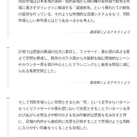
羽田市場は日本各地の漁師・契約産地から飛行機や新幹線で鮮魚を市
場に通さずダイレクトに輸送する「超速鮮魚」という獲れたての鮮魚
の提供を行っている。そのような特徴的な流通システムをもつ、羽田
市場らしい寿司屋とはどうあるべきかを考えた。
建築家によるテキストより
計画では壁面の構成の仕方に着目し、ファサード、垂れ壁の高さを変
えて空間を構成し、既存のガラス面から大阪駅を臨む開放的なシーン
やカウンター席を室の中心としたプランニングとし板前を間近に感じ
られる客席空間とした。
建築家によるテキストより
そして羽田市場らしい空間とするため「羽」という文字からパターン
をつくりファサードや垂れ壁において光壁とすることでパターンを浮
かびあがらせ明るさや軽やかさを生み印象的な壁面を生み出すと伴
に、店舗の内外から連続的に光壁を計画することで市場のような気軽
に入りやすい印象をつくることを目指した。