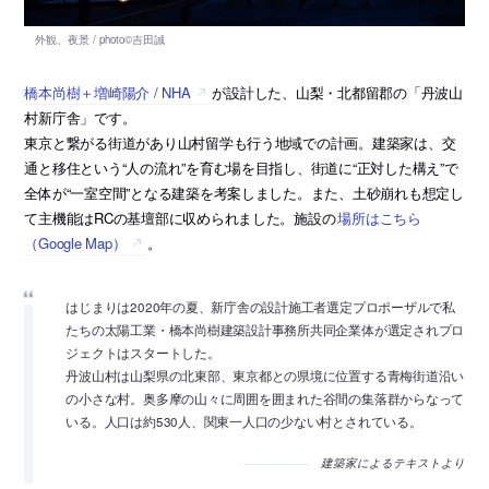
橋本尚樹＋増崎陽介 / NHA
が設計した、山梨・北都留郡の「丹波山
村新庁舎」です。
東京と繋がる街道があり山村留学も行う地域での計画。建築家は、交
通と移住という“人の流れ”を育む場を目指し、街道に“正対した構え”で
全体が“一室空間”となる建築を考案しました。また、土砂崩れも想定し
て主機能はRCの基壇部に収められました。施設の
場所はこちら
（Google Map）
。
はじまりは2020年の夏、新庁舎の設計施工者選定プロポーザルで私
たちの太陽工業・橋本尚樹建築設計事務所共同企業体が選定されプロ
ジェクトはスタートした。
丹波山村は山梨県の北東部、東京都との県境に位置する青梅街道沿い
の小さな村。奥多摩の山々に周囲を囲まれた谷間の集落群からなって
いる。人口は約530人、関東一人口の少ない村とされている。
建築家によるテキストより