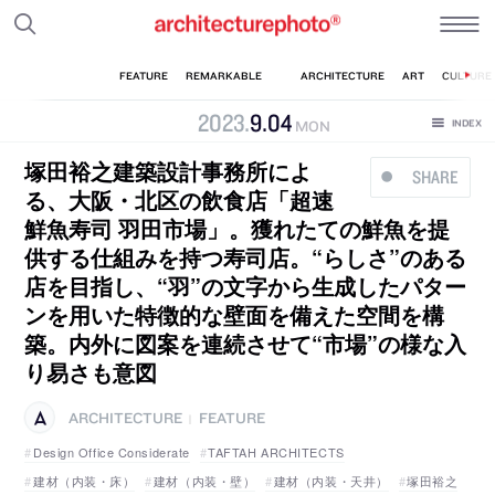
2023
.
9
.
04
MON
塚田裕之建築設計事務所によ
SHARE
る、大阪・北区の飲食店「超速
鮮魚寿司 羽田市場」。獲れたての鮮魚を提
供する仕組みを持つ寿司店。“らしさ”のある
店を目指し、“羽”の文字から生成したパター
ンを用いた特徴的な壁面を備えた空間を構
築。内外に図案を連続させて“市場”の様な入
り易さも意図
ARCHITECTURE
FEATURE
|
Design Office Considerate
TAFTAH ARCHITECTS
建材（内装・床）
建材（内装・壁）
建材（内装・天井）
塚田裕之