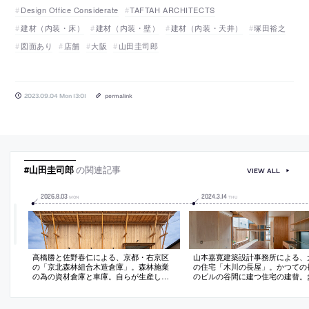
Design Office Considerate
TAFTAH ARCHITECTS
建材（内装・床）
建材（内装・壁）
建材（内装・天井）
塚田裕之
図面あり
店舗
大阪
山田圭司郎
2023.09.04 Mon 13:01
permalink
#山田圭司郎
の関連記事
VIEW ALL
2026
.
8
.
03
2024
.
3
.
14
MON
THU
高橋勝と佐野春仁による、京都・右京区
山本嘉寛建築設計事務所による、
の「京北森林組合木造倉庫」。森林施業
の住宅「木川の長屋」。かつての
の為の資材倉庫と車庫。自らが生産した
のビルの谷間に建つ住宅の建替。
木材を用いた“意味ある”存在を求め、山と
設えが可能な住まいとして、全体
木にまつわる“意識や技術の継承”を担う建
に区画して其々の“間”の繋がりを“
築を志向。地元工務店と建築専門学校大
閉で変えられる建築を考案。２つ