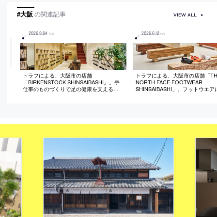
工チームが協業する体制で造り上げる
を適切に配置して採光と通風も確
#大阪
の関連記事
VIEW ALL
2026
.
8
.
04
2026
.
6
.
12
TUE
FRI
トラフによる、大阪市の店舗
トラフによる、大阪市の店舗「TH
「BIRKENSTOCK SHINSAIBASHI」。手
NORTH FACE FOOTWEAR
仕事のものづくりで足の健康を支えるブ
SHINSAIBASHI」。フットウエ
ランドの店。ルーツである“歩くこと”の表
たショップ。製品との関係を“身
現を求め、“地面・素材・奥行のある風
ケール”に引寄せる為、石と木の
景”の空間化を志向。土を混ぜ込んだ“和紙
桁状に組んだ“展示台でありベン
壁面”と力強さを備えた“木製作品”で場を
る”什器を考案。光膜天井や全面
構築
で空間に広がりも生み出す