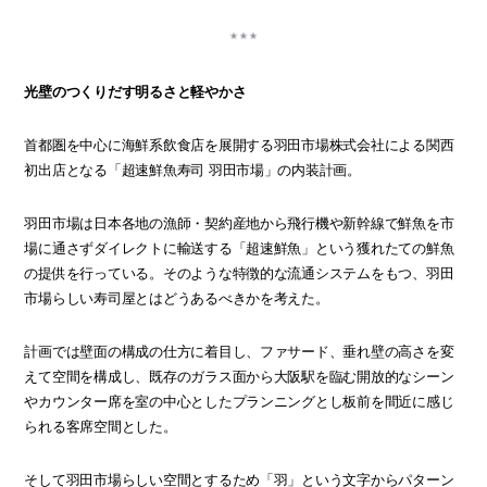
光壁のつくりだす明るさと軽やかさ
首都圏を中心に海鮮系飲食店を展開する羽田市場株式会社による関西
初出店となる「超速鮮魚寿司 羽田市場」の内装計画。
羽田市場は日本各地の漁師・契約産地から飛行機や新幹線で鮮魚を市
場に通さずダイレクトに輸送する「超速鮮魚」という獲れたての鮮魚
の提供を行っている。そのような特徴的な流通システムをもつ、羽田
市場らしい寿司屋とはどうあるべきかを考えた。
計画では壁面の構成の仕方に着目し、ファサード、垂れ壁の高さを変
えて空間を構成し、既存のガラス面から大阪駅を臨む開放的なシーン
やカウンター席を室の中心としたプランニングとし板前を間近に感じ
られる客席空間とした。
そして羽田市場らしい空間とするため「羽」という文字からパターン