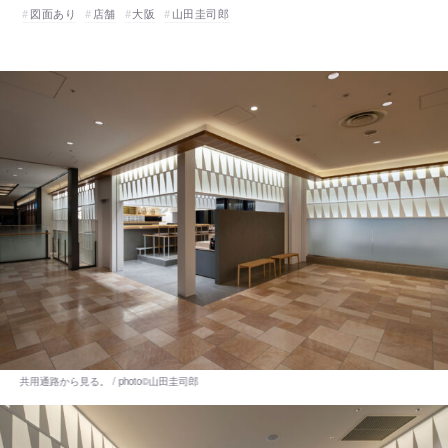
図面あり
店舗
大阪
山田圭司郎