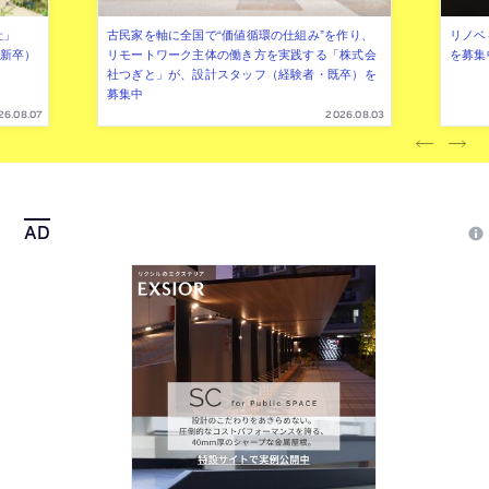
社」
古民家を軸に全国で“価値循環の仕組み”を作り、
リノベ
年新卒）
リモートワーク主体の働き方を実践する「株式会
を募集
社つぎと」が、設計スタッフ（経験者・既卒）を
募集中
26.08.07
2026.08.03