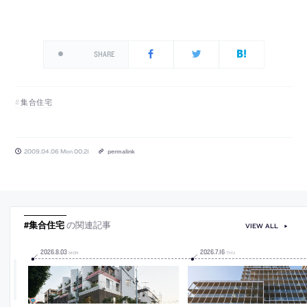
SHARE
集合住宅
2009.04.06 Mon 00:21
permalink
#集合住宅
の関連記事
VIEW ALL
2026
.
8
.
03
2026
.
7
.
16
MON
THU