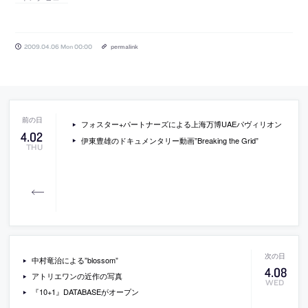
2009.04.06 Mon 00:00
permalink
フォスター+パートナーズによる上海万博UAEパヴィリオン
4
.
02
伊東豊雄のドキュメンタリー動画”Breaking the Grid”
THU
中村竜治による”blossom”
4
.
08
アトリエワンの近作の写真
WED
『10+1』DATABASEがオープン