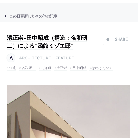
この日更新したその他の記事
清正崇+田中昭成（構造：名和研
SHARE
二）による”函館ミゾエ邸”
ARCHITECTURE
FEATURE
|
住宅
名和研二
北海道
清正崇
田中昭成
なわけんジム