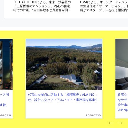
ULTRA STUDIOによる、東京・渋谷区の
OMAによる、オランダ・アムス
「上原坂道のマンション」。都心の住宅
の集合住宅「ザ・マーティン」。
街での計画。“自由奔放さと凡庸さが同居
所がマスタープランを担う開発内
する風景”の再評価と更新を意図し、見慣
画。“日本のパズル”のように4つ
れたものから出発して“過剰に拡大解釈と
組み合わさり、バルコニーが透過
変形”を行う設計を実践。“新たな自然”を
るファサードを生み出す建築を考
つくり出して生活に発見をもたらす
様な住戸形式に加えて二つの屋上
も備える
ッフ同
代官山を拠点に活動する「梅澤竜也 / ALA INC.」
住宅や
が、設計スタッフ・アルバイト・事務職を募集中
なデザ
（経験
設計事
202
26.07.31
2026.07.30