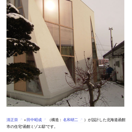
清正崇
+
田中昭成
（構造：
名和研二
）が設計した北海道函館
市の住宅”函館ミゾエ邸”です。