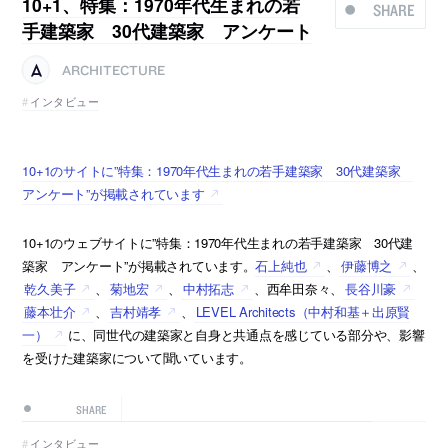
10+1、特集：1970年代生まれの若
SHARE
手建築家 30代建築家 アンケート
ARCHITECTURE
インタビュー
10+1のサイトに”特集：1970年代生まれの若手建築家 30代建築家
アンケート”が掲載されています
10+1のウェブサイトに”特集：1970年代生まれの若手建築家 30代建
築家 アンケート”が掲載されています。
石上純也
、
伊藤博之
、
乾久美子
、
菊地宏
、
中村拓志
、西牟田奈々、
長谷川豪
藤本壮介
、
吉村靖孝
、
LEVEL Architects（中村和基＋出原賢
一）
に、同世代の建築家と自身と共通点を感じている部分や、影響
を受けた建築家について聞いています。
SHARE
インタビュー