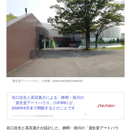
谷口吉生と高宮真介による、静岡・掛川の
「資生堂アートハウス」(1978年) が、
2026年6月末で閉館するとのことです
corp.shiseido.com
谷口吉生と高宮真介が設計した、静岡・掛川の「資生堂アートハウ