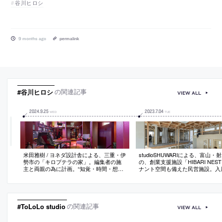
谷川ヒロシ
9 months ago
permalink
#谷川ヒロシ
の関連記事
VIEW ALL
2024
.
9
.
25
2023
.
7
.
04
WED
TUE
米田雅樹 / ヨネダ設計舎による、三重・伊
studioSHUWARIによる、富山・
勢市の「キロプテラの家」。編集者の施
の、創業支援施設「HIBARI NES
主と両親の為に計画。“知覚・時間・想
ナント空間も備えた民営施設。入
像”に拡がりを与える存在を求め、“ルート
の“新たな交流”を生む場を目指し
と選択”という趣旨の元に“モジュールを反
間の中に段差を設けて“一体感”と
復させる”平面構成を考案。複数の経路
い距離感”を両立する構成を考案
で“無限遠の様なループ性”も生み出す
構造体は施設の“象徴”でもあり在
実現
#ToLoLo studio
の関連記事
VIEW ALL