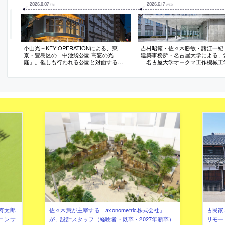
2026
.
8
.
07
2026
.
6
.
17
FRI
WED
小山光＋KEY OPERATIONによる、東
吉村昭範・佐々木勝敏・諸江一紀
京・豊島区の「中池袋公園 高窓の光
建築事務所・名古屋大学による、
庭」。催しも行われる公園と対面する敷
「名古屋大学オークマ工作機械工
地に建つ複合ビル。広場と“一体感を生
館」。校内外の二つの大通りの交
む”ファサードを意図し、高窓部分を後退
位置する場所での計画。全体の“広
させて“植栽を挿入する”断面構成の建築を
り“パス”となる存在を求め、低層
考案。内部への視認性の確保とリース面
フガーデン”を備えた隣接校舎へ
積の最大化も実現
けも可能な建築を考案
寿太郎
佐々木慧が主宰する「axonometric株式会社」
古民家
コンサ
が、設計スタッフ（経験者・既卒・2027年新卒）
リモー