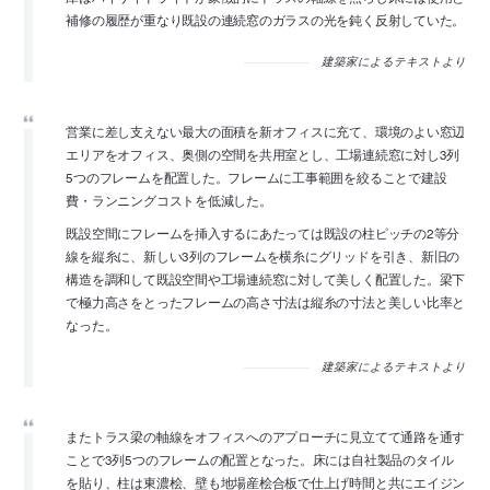
補修の履歴が重なり既設の連続窓のガラスの光を鈍く反射していた。
建築家によるテキストより
営業に差し支えない最大の面積を新オフィスに充て、環境のよい窓辺
エリアをオフィス、奥側の空間を共用室とし、工場連続窓に対し3列
5つのフレームを配置した。フレームに工事範囲を絞ることで建設
費・ランニングコストを低減した。
既設空間にフレームを挿入するにあたっては既設の柱ピッチの2等分
線を縦糸に、新しい3列のフレームを横糸にグリッドを引き、新旧の
構造を調和して既設空間や工場連続窓に対して美しく配置した。梁下
で極力高さをとったフレームの高さ寸法は縦糸の寸法と美しい比率と
なった。
建築家によるテキストより
またトラス梁の軸線をオフィスへのアプローチに見立てて通路を通す
ことで3列5つのフレームの配置となった。床には自社製品のタイル
を貼り、柱は東濃桧、壁も地場産桧合板で仕上げ時間と共にエイジン