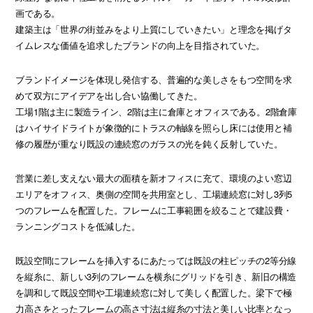
画である。
建築主は「世界の街並みをより上質にしていきたい」と理念を掲げタ
イムレスな価値を追求したブランドの向上を目指されていた。
ブランドイメージを体現し発信する、普遍的な美しさをもつ空間を求
めて双方にアイデアを出し合い協働してきた。
工場1階は主に製造ライン、2階は主に倉庫とオフィスである。2階倉庫
はハイサイドライトが象徴的にトラスの軸線を照らし床には使用と補
修の履歴が重なり既設の連続窓のガラスの光を鈍く反射していた。
営業に差し支えない最大の面積を新オフィスに充て、環境のよい窓辺
エリアをオフィス、奥側の空間を共用室とし、工場連続窓に対し3列5
つのフレームを配置した。フレームに工事範囲を絞ることで建設費・
ランニングコストを低減した。
既設空間にフレームを挿入するにあたっては既設の柱ピッチの2等分線
を縦糸に、新しい3列のフレームを横糸にグリッドを引き、新旧の構造
を調和して既設空間や工場連続窓に対して美しく配置した。梁下で極
力高さをとったフレームの高さ寸法は縦糸の寸法と美しい比率となっ