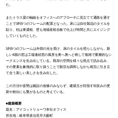
た。
またトラス梁の軸線をオフィスへのアプローチに見立てて通路を通す
ことで3列5つのフレームの配置となった。床には自社製品のタイルを
貼り、柱は東濃桧、壁も地場産桧合板で仕上げ時間と共にエイジング
していくものとした。
3列5つのフレームは外部の光を受け、床のタイルを照らしながら、新
しい6面の窓は工場連続窓の風景を奥へ奥へと映して複雑で重層的なシ
ークエンスを生み出している。既存の空間を様々な視点で読み込み、
その要素を象徴的に取り扱うことで新旧を調和しながら相互に引き立
て合う新しい美しさを生み出した。
この方法や姿勢は施設の改修のみならず、建築主が目指す街並みの更
新や創出にも繋がるものと考えている。
■建築概要
題名：アイコットリョーワ本社オフィス
所在地：岐阜県多治見市大藪町