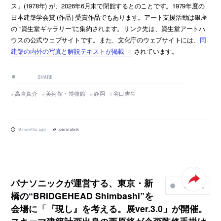
ス」(1978年) が、2026年6月末で閉館するとのことです。1979年度の
日本建築学会賞 (作品) 受賞作品でもあります。アート支援活動は銀座
の “資生堂ギャラリー”に集約されます。リンク先は、資生堂アートハ
ウスの公式ウェブサイトです。また、文化庁のウェブサイトには、
同
建築の内外の写真と解説テキストが掲載
されています。
SHARE
高宮真介
美術館・博物館
静岡
谷口吉生
9 months ago
permalink
パナソニックが運営する、東京・新
SHARE
橋の“BRIDGEHEAD Shimbashi”を
会場に「『現し』を考える。展ver.3.0」が開催。