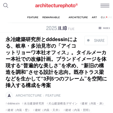
2025
.
11
.
18
TUE
永冶建築研究所とdddessinによ
SHARE
る、岐阜・多治見市の「アイコ
ットリョーワ本社オフィス」。タイルメーカ
ー本社での改修計画。ブランドイメージを体
現する“普遍的な美しさ”を求め、“新旧の構
造を調和”させる設計を志向。既存トラス梁
などを生かして“3列5つのフレーム”を空間に
挿入する構成を考案
ARCHITECTURE
FEATURE
|
dddessin
永冶建築研究所
犬山建築構造デザイン
建材（内装・床）
建材（内装・壁）
建材（内装・天井）
建材（内装・照明）