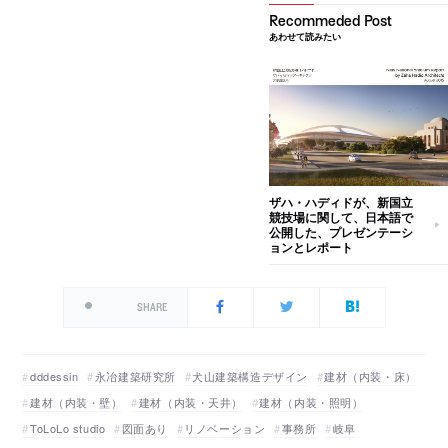
あわせて読みたい
ザハ・ハディドが、新国立
競技場に関して、日本語で
公開した、プレゼンテーシ
ョンとレポート
SHARE
dddessin
永冶建築研究所
犬山建築構造デザイン
建材（内装・床）
建材（内装・壁）
建材（内装・天井）
建材（内装・照明）
ToLoLo studio
図面あり
リノベーション
事務所
岐阜