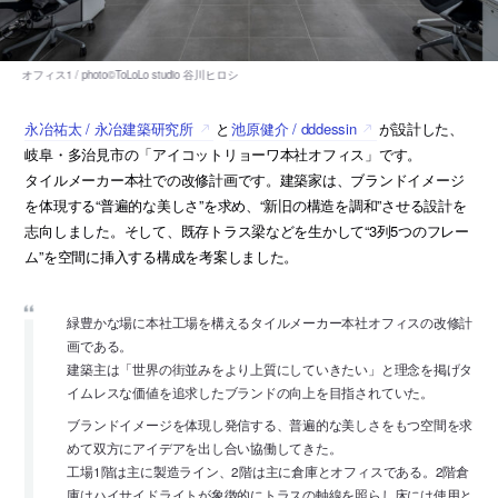
永冶祐太 / 永冶建築研究所
と
池原健介 / dddessin
が設計した、
岐阜・多治見市の「アイコットリョーワ本社オフィス」です。
タイルメーカー本社での改修計画です。建築家は、ブランドイメージ
を体現する“普遍的な美しさ”を求め、“新旧の構造を調和”させる設計を
志向しました。そして、既存トラス梁などを生かして“3列5つのフレー
ム”を空間に挿入する構成を考案しました。
緑豊かな場に本社工場を構えるタイルメーカー本社オフィスの改修計
画である。
建築主は「世界の街並みをより上質にしていきたい」と理念を掲げタ
イムレスな価値を追求したブランドの向上を目指されていた。
ブランドイメージを体現し発信する、普遍的な美しさをもつ空間を求
めて双方にアイデアを出し合い協働してきた。
工場1階は主に製造ライン、2階は主に倉庫とオフィスである。2階倉
庫はハイサイドライトが象徴的にトラスの軸線を照らし床には使用と