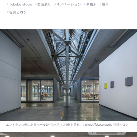
ToLoLo studio
図面あり
リノベーション
事務所
岐阜
谷川ヒロシ