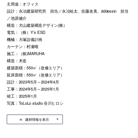
主用途：オフィス
設計：永冶建築研究所 担当／永冶祐太、佐藤友美、dddessin 担当
／池原健介
構造：犬山建築構造デザイン(株）
電気：（株）Y’s ESD
機械：大塚設備計画
カーテン：村瀬唯
施工：（株)MARUHA
構造：木造
建築面積：550㎡（改修エリア）
延床面積：550㎡（改修エリア）
設計：2023年5月～2024年4月
工事：2024年5月～2025年1月
竣工：2025年1月
写真：ToLoLo studio 谷川ヒロシ
建材情報を表示