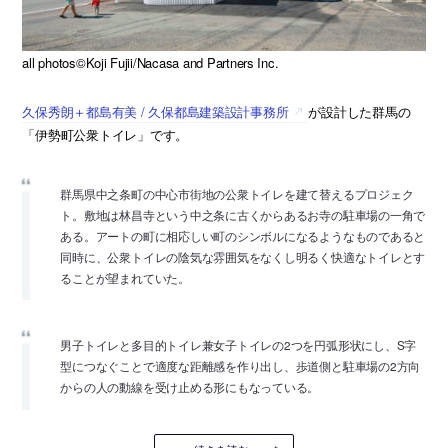
all photos©Koji Fujii/Nacasa and Partners Inc.
久保秀朗＋都島有美 / 久保都島建築設計事務所
が設計した群馬の
「伊勢町公衆トイレ」です。
群馬県中之条町の中心市街地の公衆トイレを建て替えるプロジェク
ト。敷地は林昌寺という中之条に古くからあるお寺の駐車場の一角で
ある。アートの町に相応しい町のシンボルになるようなものであると
同時に、公衆トイレの陰気な雰囲気をなくし明るく快適なトイレとす
ることが望まれていた。
男子トイレと多目的トイレ兼女子トイレの2つを円弧形状にし、S字
型につなぐことで適度な距離感を作り出し、歩道側と駐車場の2方向
からの人の動線を受け止める形にもなっている。