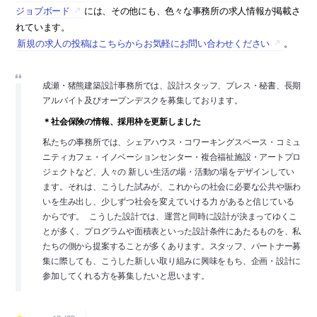
ジョブボード
には、その他にも、色々な事務所の求人情報が掲載さ
れています。
新規の求人の投稿はこちらからお気軽にお問い合わせください
。
成瀬・猪熊建築設計事務所では、設計スタッフ、プレス・秘書、長期
アルバイト及びオープンデスクを募集しております。
＊社会保険の情報、採用枠を更新しました
私たちの事務所では、シェアハウス・コワーキングスペース・コミュ
ニティカフェ・イノベーションセンター・複合福祉施設・アートプロ
ジェクトなど、人々の 新しい生活の場・活動の場をデザインしてい
ます。それは、こうした試みが、これからの社会に必要な公共や賑わ
いを生み出し、少しずつ社会を変えていける力 があると信じている
からです。 こうした設計では、運営と同時に設計が決まってゆくこ
とが多く、プログラムや面積表といった設計条件にあたるものを、私
たちの側から提案することが多くあります。スタッフ、パートナー募
集に際しても、こうした新しい取り組みに興味をもち、企画・設計に
参加してくれる方を募集したいと思います。