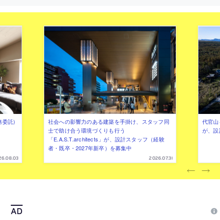
務委託)
社会への影響力のある建築を手掛け、スタッフ同
代官山を
士で助け合う環境づくりも行う
が、設
「E.A.S.T.architects」が、設計スタッフ（経験
者・既卒・2027年新卒）を募集中
26.08.03
2026.07.31