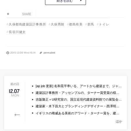
続きを読む
SHARE
久保都島建築設計事務所
久保秀朗
都島有美
群馬
トイレ
長谷川健太
2015.12.09 Wed 16:14
permalink
[ap job 更新] 名和晃平率いる、アートから建築まで、ジャンルにとらわれない活動をしているSANDWICHが、建築スタッフ・アルバイト・経理事務スタッフを募集中
12
.
07
建築設計事務所・アッセンブルの、ターナー賞受賞の様子を伝える動画
MON
吉阪隆正＋U研究室の、国立近現代建築資料館での展覧会「みなでつくる方法」の会場写真
建築家・木下昌大とブランディングデザイナー・西澤明洋の対談「建築とブランディングデザイン」が神戸で開催 [2016/1/22]
イギリスの権威ある美術のアワード・ターナー賞を、建築設計事務所・アッセンブルが受賞しています
ほか