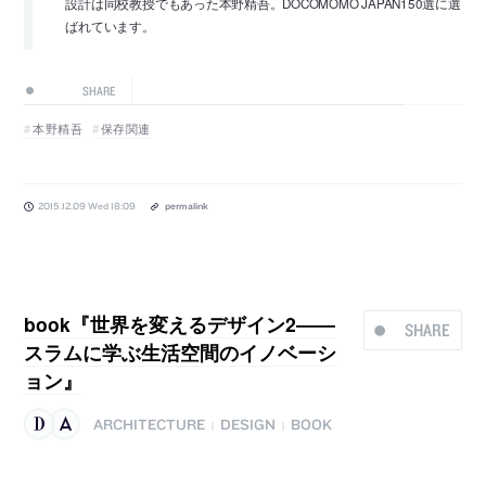
設計は同校教授でもあった本野精吾。DOCOMOMO JAPAN150選に選
ばれています。
SHARE
本野精吾
保存関連
2015.12.09 Wed 18:09
permalink
book『世界を変えるデザイン2――
SHARE
スラムに学ぶ生活空間のイノベーシ
ョン』
ARCHITECTURE
DESIGN
BOOK
|
|