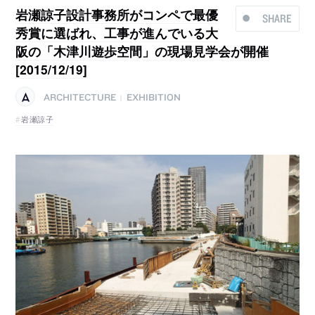
岩瀬諒子設計事務所がコンペで最優
SHARE
秀賞に選ばれ、工事が進んでいる大
阪の「木津川遊歩空間」の現場見学会が開催
[2015/12/19]
ARCHITECTURE
EXHIBITION
|
岩瀬諒子