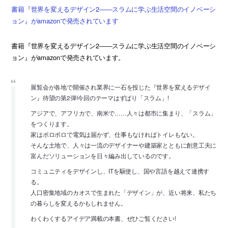
書籍『世界を変えるデザイン2――スラムに学ぶ生活空間のイノベーシ
ョン』がamazonで発売されています
書籍『世界を変えるデザイン2――スラムに学ぶ生活空間のイノベーシ
ョン』がamazonで発売されています。
展覧会が各地で開催され業界に一石を投じた『世界を変えるデザイ
ン』待望の第2弾!今回のテーマはずばり「スラム」!
アジアで、アフリカで、南米で……人々は都市に集まり、「スラム」
をつくります。
家はボロボロで電気は届かず、仕事もなければトイレもない。
そんな土地で、人々は一流のデザイナーや建築家とともに創意工夫に
富んだソリューションを日々編み出しているのです。
コミュニティをデザインし、ITを駆使し、国や言語を越えて連携す
る。
人口密集地域のカオスで生まれた「デザイン」が、近い将来、私たち
の暮らしを変えるかもしれません。
わくわくするアイデア満載の本書、ぜひご覧ください!