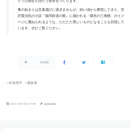
ティの間をたゆたう世界をつくります。
事の始まりは言葉遊びに過ぎませんが、幼い頃から夢想してきた、宮
沢賢治氏の小説『銀河鉄道の夜』に描かれる「燐光の三角標」のイメ
ージに重ねられるような、ただただ美しいものとなることも目指して
います。ぜひご覧ください。
SHARE
松島潤平
建築展
2015.12.09 Wed 17:06
permalink