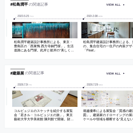
#松島潤平
の関連記事
VIEW ALL
2023
.
5
.
25
2021
.
2
.
08
THU
MON
松島潤平建築設計事務所による、東京・
松島潤平建築設計事務所による、
豊島区の「西巣鴨 西方寺銅門塀」。生活
の、集合住宅の一住戸の内装デザ
道路にある門塀。此岸と彼岸の“美しく曖
「Float」
昧な境界”を求め、寺に関わる“銅鏡”と“見
返り招き猫”から着想して片面緑青仕上
の“銅板”を“捻り”並列。視点で変化する表
情が道行く人々にも特別な体験を提供
#建築展
の関連記事
VIEW ALL
2026
.
7
.
31
2026
.
7
.
29
FRI
WED
コルビュジエのスケッチを紹介する展覧
堀越優希による展覧会「質感の建
会「若きル・コルビュジエの旅」。東京
図」。建築家のドローイングの展
藝術大学大学美術館 陳列館で開催。財団
ケールや領域を横断する“見えな
所蔵の資料から旅先で描いたスケッチ約
り”を表現する為に独自の図法を
100点を選定し、高解像度データを元に原
観と客観が混在する建築の経験を
寸大で複製して展示
の喪失なしでの描画も試行