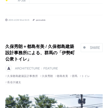
AP JOB
2015.12.09 Wed 16:15
permalink
久保秀朗＋都島有美 / 久保都島建築
SHARE
設計事務所による、群馬の「伊勢町
公衆トイレ」
ARCHITECTURE
FEATURE
|
久保都島建築設計事務所
久保秀朗
都島有美
群馬
トイレ
長谷川健太