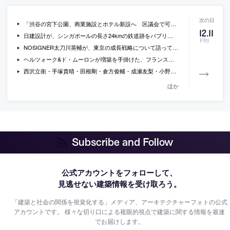
「渋谷の宮下公園、商業施設とホテル新設へ 区議会で可決」（朝日新聞DEGITAL）
12
.
11
日建設計が、シンガポールの長さ24kmの鉄道跡をパブリックスペースとして再生させる国際コンペに勝利
FRI
NOSIGNER太刀川英輔が、東京の成長戦略について語っている記事「東京には“斜めの関係”が足りない」
ヘルツォーク&ド・ムーロンが増築を手掛けた、フランスの修道院を改修した「ウンターリンデン美術館」の写真など
西沢立衛・手塚貴晴・田根剛・倉方俊輔・成瀬友梨・小野田泰明が審査する「せんだいデザインリーグ卒業設計日本一決定戦2016」の概要が公開
ほか
Subscribe and Follow
公式アカウントをフォローして、
見逃せない建築情報を受け取ろう。
「建築と社会の関係を視覚化する」メディア、アーキテクチャーフォトの公式
アカウントです。
様々な切り口による複眼的視点で建築に関する情報を最速
でお届けします。