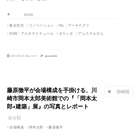
SHARE
集合住宅
リノベーション
NL・アーキテクツ
XVW・アルキテクテュール
オランダ
アムステルダム
2017.05.15 Mon 11:13
permalink
藤原徹平が会場構成を手掛ける、川
SHARE
崎市岡本太郎美術館での『「岡本太
郎×建築」展』の写真とレポート
未分類
会場構成
岡本太郎
藤原徹平