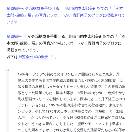
藤原徹平が会場構成を手掛ける、川崎市岡本太郎美術館での『「岡本
太郎×建築」展』の写真とレポートが、青野尚子のブログに掲載されて
います
藤原徹平
が会場構成を手掛ける、川崎市岡本太郎美術館での『「岡
本太郎×建築」展』の写真が11枚とレポートが、青野尚子のブログに
掲載されています。
以下は
展覧会公式の概要
。
1964年、アジアで初めてのオリンピック開催にわきたつ東京。丹下
健三の名作である国立屋内総合競技場（現・国立代々木競技場）は、
吊り構造の屋根をもったダイナミックな美しい造形で、この祭典の象
徴となった建築でした。岡本太郎はこの競技場のために、色鮮やかな
陶板壁画のシリーズを制作しています。岡本にとって丹下健三とのコ
ラボレーションは、1957年の旧東京都庁舎での壁画連作、東京オリ
ンピック、そして1970年の日本万国博覧会での「大屋根」と「太陽
の塔」へとつながっていく、高度経済成長期のまさに国家的プロジェ
クトというべき大舞台になりました。 壁画やモニュメントを数多く
のこした岡本ですが、それらは親しく交流した建築家たちとの関係か