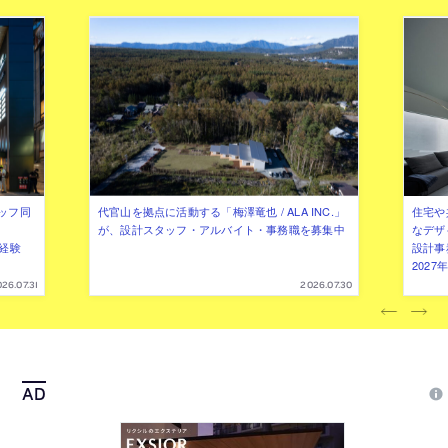
ッフ同
代官山を拠点に活動する「梅澤竜也 / ALA INC.」
住宅や
が、設計スタッフ・アルバイト・事務職を募集中
なデザ
（経験
設計事
202
26.07.31
2026.07.30