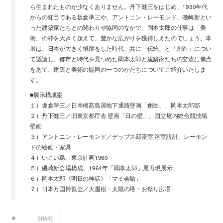
ら生まれたものが少なくありません。丹下健三をはじめ、1930年代
からの知己である坂倉準三や、アントニン・レーモンド、磯崎新とい
った建築家たちとの関わりや協同のなかで、岡本太郎の仕事は「美
術」の枠を大きく超えて、豊かな広がりを獲得しえたのでしょう。本
展は、日本が大きく飛躍をした時代、共に「伝統」と「創造」につい
て議論し、都市と時代を見つめた岡本太郎と建築家たちの交流に焦点
をあて、建築と美術の協同の一つのかたちについてご紹介いたしま
す。
■展示構成案
１）坂倉準三／日本橋髙島屋地下通路壁画「創生」、岡本太郎邸
２）丹下健三／旧東京都庁舎 壁画「日の壁」、国立屋内総合競技場
壁画
３）アントニン・レーモンド／デッブス邸茶室 浴室設計、レーモン
ドの絵画・家具
４）いこい島、東京計画1960
５）磯崎新会場構成、1964年「岡本太郎」展再現展示
６）岡本太郎《明日の神話》「マミ会館」
７）日本万国博覧会／大屋根・太陽の塔・お祭り広場
SHARE