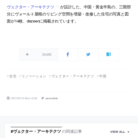
ヴェクター・アーキテクツ
が設計した、中国・黄金半島の、三階部
分にヴォールト屋根のリビング空間を増築・改修した住宅の写真と図
面が14枚、dezeenに掲載されています。
SHARE
住宅
リノベーション
ヴェクター・アーキテクツ
中国
2017.05.15 Mon 13:35
permalink
#ヴェクター・アーキテクツ
の関連記事
VIEW ALL