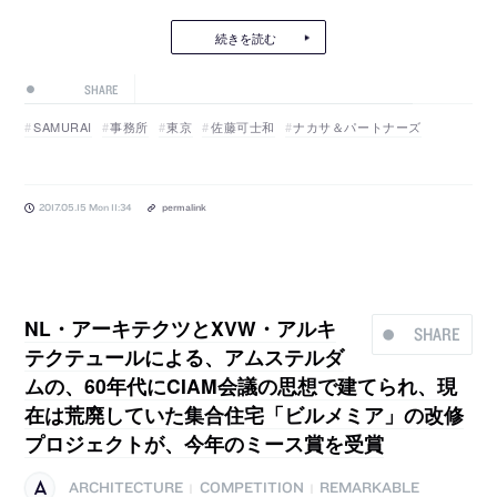
続きを読む
SHARE
SAMURAI
事務所
東京
佐藤可士和
ナカサ＆パートナーズ
2017.05.15 Mon 11:34
permalink
NL・アーキテクツとXVW・アルキ
SHARE
テクテュールによる、アムステルダ
ムの、60年代にCIAM会議の思想で建てられ、現
在は荒廃していた集合住宅「ビルメミア」の改修
プロジェクトが、今年のミース賞を受賞
ARCHITECTURE
COMPETITION
REMARKABLE
|
|