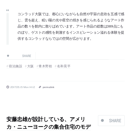
コンラッド大阪では、都心にいながらも自然や宇宙の息吹を五感で感
じ、雲を超え、眩い陽の光や星空の煌きを感じられるようなアート作
品の数々を館内に散りばめています。アート作品の総数は389点にも
のぼり、ゲストの感性を刺激するインスピレーション溢れる体験を提
供するコンラッドならではの空間が広がります。
SHARE
宿泊施設
大阪
青木野枝
名和晃平
2017.05.15 Mon 14:12
permalink
安藤忠雄が設計している、アメリ
SHARE
カ・ニューヨークの集合住宅のモデ