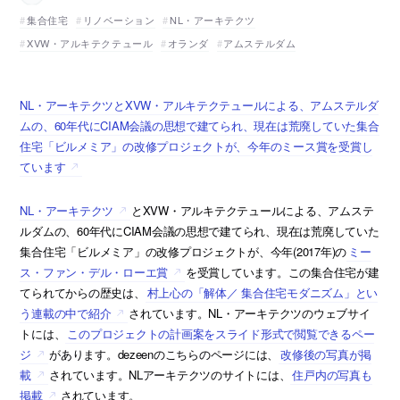
集合住宅
リノベーション
NL・アーキテクツ
XVW・アルキテクテュール
オランダ
アムステルダム
NL・アーキテクツとXVW・アルキテクテュールによる、アムステルダ
ムの、60年代にCIAM会議の思想で建てられ、現在は荒廃していた集合
住宅「ビルメミア」の改修プロジェクトが、今年のミース賞を受賞し
ています
NL・アーキテクツ
とXVW・アルキテクテュールによる、アムステ
ルダムの、60年代にCIAM会議の思想で建てられ、現在は荒廃していた
集合住宅「ビルメミア」の改修プロジェクトが、今年(2017年)の
ミー
ス・ファン・デル・ローエ賞
を受賞しています。この集合住宅が建
てられてからの歴史は、
村上心の「解体／ 集合住宅モダニズム」とい
う連載の中で紹介
されています。NL・アーキテクツのウェブサイ
トには、
このプロジェクトの計画案をスライド形式で閲覧できるペー
ジ
があります。dezeenのこちらのページには、
改修後の写真が掲
載
されています。NLアーキテクツのサイトには、
住戸内の写真も
掲載
されています。