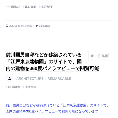
会場構成
岡本太郎
藤原徹平
2017.05.15 Mon 10:26
permalink
前川國男自邸などが移築されている
SHARE
「江戸東京建物園」のサイトで、園
内の建物を360度パノラマビューで閲覧可能
ARCHITECTURE
REMARKABLE
|
前川國男
保存関連
前川國男自邸などが移築されている「江戸東京建物園」のサイトで、
園内の建物を360度パノラマビューで閲覧可能になっています