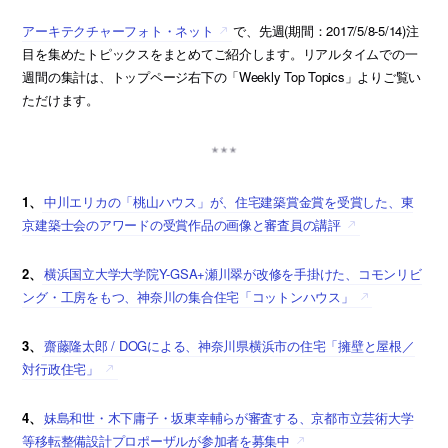
アーキテクチャーフォト・ネット
で、先週(期間：2017/5/8-5/14)注
目を集めたトピックスをまとめてご紹介します。リアルタイムでの一
週間の集計は、トップページ右下の「Weekly Top Topics」よりご覧い
ただけます。
1、
中川エリカの「桃山ハウス」が、住宅建築賞金賞を受賞した、東
京建築士会のアワードの受賞作品の画像と審査員の講評
2、
横浜国立大学大学院Y-GSA+瀬川翠が改修を手掛けた、コモンリビ
ング・工房をもつ、神奈川の集合住宅「コットンハウス」
3、
齋藤隆太郎 / DOGによる、神奈川県横浜市の住宅「擁壁と屋根／
対行政住宅」
4、
妹島和世・木下庸子・坂東幸輔らが審査する、京都市立芸術大学
等移転整備設計プロポーザルが参加者を募集中