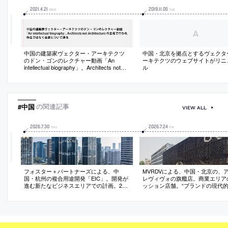
2021
.
4
.
21
2019
.
11
.
05
WED
TUE
中国の建築家ヴェクター・アーキテクツ
中国・北京を拠点とするヴェクタ
のドン・ゴンのレクチャー動画「An
ーキテクツのウェブサイトがリニ
intellectual biography」。Architects not
ル
Architectureの主催で行われ作品ではなく
自身について語る
#中国
の関連記事
VIEW ALL
2026
.
7
.
30
2026
.
7
.
24
THU
FRI
フォスター＋パートナーズによる、中
MVRDVによる、中国・北京の、
国・杭州の複合用途開発「EIC」。開発が
レヴィヴォの旗艦店。商業エリア
進む新たなビジネスエリアでの計画。2棟
ッション店舗。“ブランドの現代
のオフィスタワーと4棟の高層集合住宅に
向”と“地域の歴史的遺産”の融合
加えて、商業施設などを内包する基壇部
伝統建築を参照した“円形開口”と
で構成された建築。中央の緑化された公
製瓦”を特徴とする建築を考案。
共広場で交流の為の“自然な背景”も提供
装は伝統から現代への遷移を意識