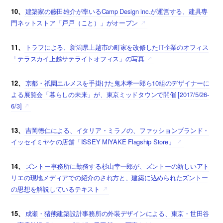
10、
建築家の藤田雄介が率いるCamp Design inc.が運営する、建具専
門ネットストア「戸戸（こと）」がオープン
11、
トラフによる、新潟県上越市の町家を改修したIT企業のオフィス
「テラスカイ上越サテライトオフィス」の写真
12、
京都・祇園エルメスを手掛けた鬼木孝一郎ら10組のデザイナーに
よる展覧会「暮らしの未来」が、東京ミッドタウンで開催 [2017/5/26-
6/3]
13、
吉岡徳仁による、イタリア・ミラノの、ファッションブランド・
イッセイミヤケの店舗「ISSEY MIYAKE Flagship Store」
14、
ズントー事務所に勤務する杉山幸一郎が、ズントーの新しいアト
リエの現地メディアでの紹介のされ方と、建築に込められたズントー
の思想を解説しているテキスト
15、
成瀬・猪熊建築設計事務所の外装デザインによる、東京・世田谷