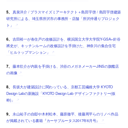
5、
真泉洋介 / プラスマイズミアーキテクト＋島田宇啓 / 島田宇啓建築
研究所による、埼玉県所沢市の事務所・店舗「所沢仲通りプロジェク
ト」
6、
吉田裕一が各住戸の改修設計を、横浜国立大学大学院Y-GSA+針谷
將史が、キッチンルームの改修設計を手掛けた、神奈川の集合住宅
「ヒルトップマンション」
7、
藤本壮介が内装を手掛ける、渋谷のメガネメーカーJINSの旗艦店
の画像
8、
長坂大が建築設計に関わっている、京都工芸繊維大学 KYOTO
Design Labの新施設「KYOTO Design Lab デザインファクトリー(仮
称)」
9、
永山祐子の自邸や木村松本、藤原徹平、後藤周平らのリノベ作品
が掲載されている書籍『カーサブルータス2017年6月号』