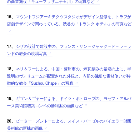
の商業施設「キュープラザ二子玉川」の写真など
16、
マウントフジアーキテクツスタジオがデザイン監修を、トラフが
店舗デザインで関わっている、渋谷の「トランク ホテル」の写真など
17、
シザの設計で建設中の、フランス・サン＝ジャック＝ド＝ラ＝ラ
ンドの教会の現場写真
18、
ネリ＆フーによる、中国・蘇州市の、煉瓦積みの基壇の上に、半
透明のヴォリュームが配置された外観と、内部の繊細な素材使いが特
徴的な教会「Suzhou Chapel」の写真
19、
ギゴン＆ゴヤーによる、ドイツ・ボトロップの、ヨゼフ・アルバ
ース美術館増築コンペの勝利案の画像など
20、
ピーター・ズントーによる、スイス・バーゼルのバイエラー財団
美術館の新棟の画像