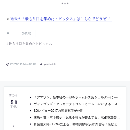
＞
過去の「最も注目を集めたトピックス」はこちらでどうぞ
SHARE
最も注目を集めたトピックス
2017.05.15 Mon 09:02
permalink
「アマゾン、新本社の一部をホームレス用シェルターに —— 最大220人を収容」（Tech Insider）
5
.
11
ヴィンゴッズ・アルキテクトコントゥール・ABによる、スウェーデン・マルメの、既存収納庫の切妻をデザインの起点として増築されたマーケットホール「Malmö Saluhall」の写真
THU
SDレビュー2017の募集要項が公開
妹島和世・木下庸子・坂東幸輔らが審査する、京都市立芸術大学等移転整備設計プロポーザルが参加者を募集中
齋藤隆太郎 / DOGによる、神奈川県横浜市の住宅「擁壁と屋根／対行政住宅」