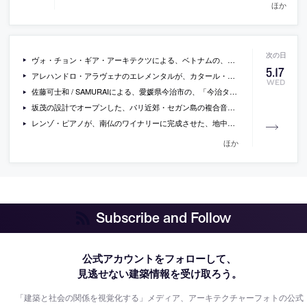
ほか
ヴォ・チョン・ギア・アーキテクツによる、ベトナムの、ファサード部分に竹を大量に植えている住宅「bamboo house」の写真など
5
.
17
アレハンドロ・アラヴェナのエレメンタルが、カタール・ドーハの新しいアート施設の設計コンペに勝利。最終候補にはアトリエ・ワンや石上純也なども
WED
佐藤可士和 / SAMURAIによる、愛媛県今治市の、「今治タオル本店」・「今治タオルLAB」
坂茂の設計でオープンした、パリ近郊・セガン島の複合音楽施設「ラ・セーヌ・ミュジカル」の写真
レンゾ・ピアノが、南仏のワイナリーに完成させた、地中に埋まるように建てられた写真展示用パヴィリオンの写真
ほか
Subscribe and Follow
公式アカウントをフォローして、
見逃せない建築情報を受け取ろう。
「建築と社会の関係を視覚化する」メディア、アーキテクチャーフォトの公式