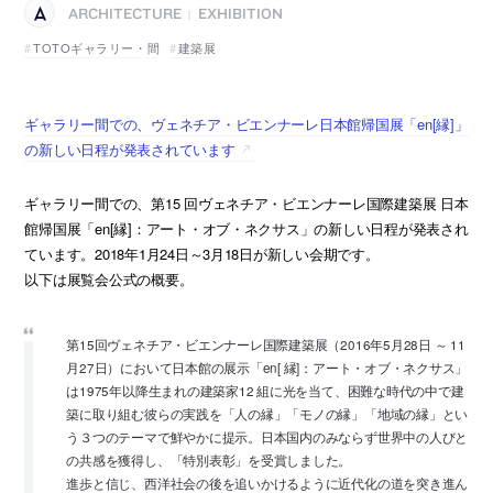
ARCHITECTURE
EXHIBITION
|
TOTOギャラリー・間
建築展
ギャラリー間での、ヴェネチア・ビエンナーレ日本館帰国展「en[縁]」
の新しい日程が発表されています
ギャラリー間での、第15 回ヴェネチア・ビエンナーレ国際建築展 日本
館帰国展「en[縁]：アート・オブ・ネクサス」の新しい日程が発表され
ています。2018年1月24日～3月18日が新しい会期です。
以下は展覧会公式の概要。
第15回ヴェネチア・ビエンナーレ国際建築展（2016年5月28日 ～ 11
月27日）において日本館の展示「en[ 縁]：アート・オブ・ネクサス」
は1975年以降生まれの建築家12 組に光を当て、困難な時代の中で建
築に取り組む彼らの実践を「人の縁」「モノの縁」「地域の縁」とい
う３つのテーマで鮮やかに提示。日本国内のみならず世界中の人びと
の共感を獲得し、「特別表彰」を受賞しました。
進歩と信じ、西洋社会の後を追いかけるように近代化の道を突き進ん