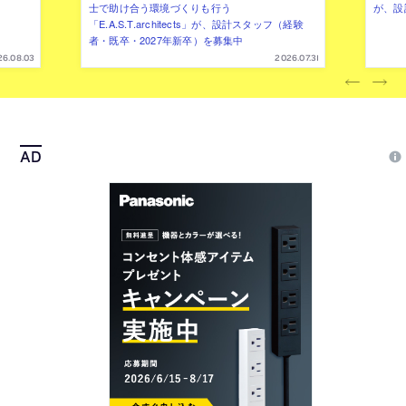
士で助け合う環境づくりも行う
が、設
「E.A.S.T.architects」が、設計スタッフ（経験
者・既卒・2027年新卒）を募集中
26.08.03
2026.07.31