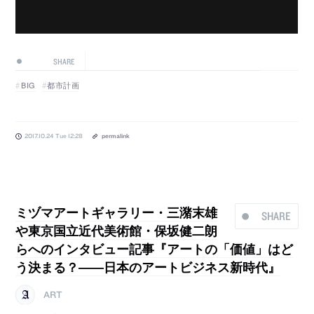
SHARE
BIG
都市計画
2017.10.24 Tue 12:28
permalink
ミヅマアートギャラリー・三潴末雄
SHARE
や東京国立近代美術館・保坂健二朗
らへのインタビュー記事『アートの「価値」はど
う決まる？――日本のアートビジネス新時代』
ART