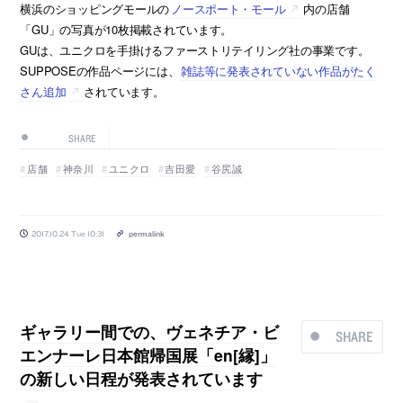
横浜のショッピングモールの
ノースポート・モール
内の店舗
「GU」の写真が10枚掲載されています。
GUは、ユニクロを手掛けるファーストリテイリング社の事業です。
SUPPOSEの作品ページには、
雑誌等に発表されていない作品がたく
さん追加
されています。
SHARE
店舗
神奈川
ユニクロ
吉田愛
谷尻誠
2017.10.24 Tue 10:31
permalink
ギャラリー間での、ヴェネチア・ビ
SHARE
エンナーレ日本館帰国展「en[縁]」
の新しい日程が発表されています