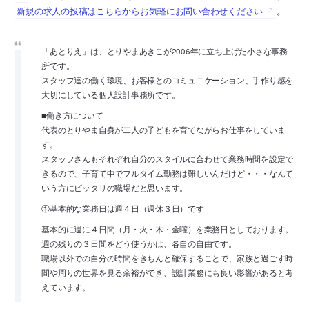
新規の求人の投稿はこちらからお気軽にお問い合わせください
。
「あとりえ」は、とりやまあきこが2006年に立ち上げた小さな事務
所です。
スタッフ達の働く環境、お客様とのコミュニケーション、手作り感を
大切にしている個人設計事務所です。
■働き方について
代表のとりやま自身が二人の子どもを育てながらお仕事をしていま
す。
スタッフさんもそれぞれ自分のスタイルに合わせて業務時間を設定で
きるので、子育て中でフルタイム勤務は難しいんだけど・・・なんて
いう方にピッタリの職場だと思います。
①基本的な業務日は週４日（週休３日）です
基本的に週に４日間（月・火・木・金曜）を業務日としております。
週の残りの３日間をどう使うかは、各自の自由です。
職場以外での自分の時間をきちんと確保することで、家族と過ごす時
間や周りの世界を見る余裕ができ、設計業務にも良い影響があると考
えています。