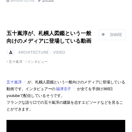
2017.10.24 Tue 17:10
permalink
五十嵐淳が、札幌人図鑑という一般
SHARE
向けのメディアに登場している動画
ARCHITECTURE
VIDEO
|
五十嵐淳
インタビュー
五十嵐淳
が、札幌人図鑑という一般向けのメディアに登場している
動画です。インタビュアーの
福津京子
が全てを手掛け365日
youtubeで配信しているそうです。
フランクな語り口での五十嵐淳の建築を志すエピソードなどを見るこ
とができます。