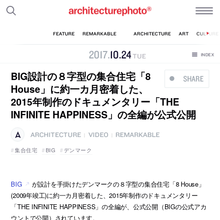
2017
.
10
.
24
TUE
BIG設計の８字型の集合住宅「8
SHARE
House」に約一カ月密着した、
2015年制作のドキュメンタリー「THE
INFINITE HAPPINESS」の全編が公式公開
ARCHITECTURE
VIDEO
REMARKABLE
|
|
集合住宅
BIG
デンマーク
BIG
が設計を手掛けたデンマークの８字型の集合住宅「8 House」
(2009年竣工)に約一カ月密着した、2015年制作のドキュメンタリー
「THE INFINITE HAPPINESS」の全編が、公式公開（BIGの公式アカ
ウントで公開）されています。