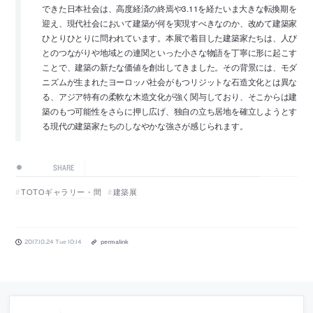
できた日本社会は、高度経済の終焉や3.11を経たいま大きな転換期を
迎え、現代社会において建築が何を実現すべきなのか、改めて建築家
ひとりひとりに問われています。本展で着目した建築家たちは、人び
とのつながりや地域との連関といった小さな物語を丁寧に形に起こす
ことで、建築の新たな価値を創出してきました。その背景には、モダ
ニズムが生まれたヨーロッパ社会がもつリジットな石造文化とは異な
る、アジア特有の柔軟な木造文化が強く関与しており、そこからは建
築のもつ可能性をさらに押し広げ、独自の立ち居地を確立しようとす
る現代の建築家たちのしなやかな強さが感じられます。
SHARE
TOTOギャラリー・間
建築展
2017.10.24 Tue 10:14
permalink