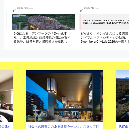
2026
.
7
.
20
2026
.
7
.
12
MON
SUN
BIGによる、デンマークの「Dymak本
ビャルケ・インゲルスによる講演
社」。工業地域と自然景観の間に位置す
ンドフルネス・シティ」の動画。
る敷地。騒音対策と景観導入を意図し、
Bloomberg CityLab 2026の一環
南北で高さが変わる中庭を備えた“円形の
2026年4月に行われたもの
建物”を考案。園芸用品を扱う企業の社屋
として“触感豊かな素材のパレット”を採用
務委託)
社会への影響力のある建築を手掛け、スタッフ同
代官山を