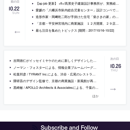
【ap job 更新】 +ft+/髙濱史子建築設計事務所が、実務経験者スタッフを急募中
10
.
22
愛媛の「八幡浜市保内総合児童センター」設計コンペで、アンブレ・アーキテクツの提案が最優秀作品に
SUN
造形作家・岡﨑乾二郎が手掛けた住宅「柴さきの家」の施主への、朝日新聞によるインタビュー
「京都・平安神宮境内に商業施設 １２月開業、２９店舗」（京都新聞）
最も注目を集めたトピックス [期間：2017/10/16-10/22]
吉岡徳仁がイッセイミヤケのために新しくデザインした腕時計の写真など
10
.
26
ノーマン・フォスターによる、情報企業ブルームバーグ社のロンドン本部の写真
THU
松葉邦彦 / TYRANT Inc.による、渋谷・広尾のレストラン「Ode」
隈研吾のデザイン監修で、京都の商業施設・新風館が再開発へ
黒崎敏 / APOLLO Architects & Associatesによる、千葉の住宅「ACRO」
ほか
Subscribe and Follow