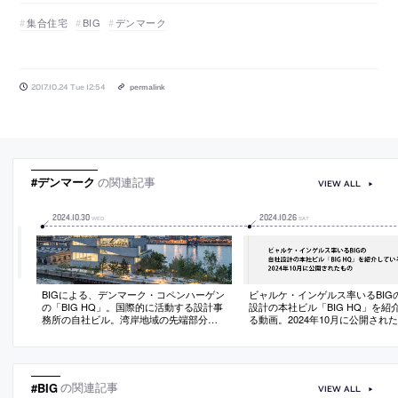
集合住宅
BIG
デンマーク
2017.10.24 Tue 12:54
permalink
#デンマーク
の関連記事
VIEW ALL
2024
.
10
.
30
2024
.
10
.
26
WED
SAT
BIGによる、デンマーク・コペンハーゲン
ビャルケ・インゲルス率いるBIG
の「BIG HQ」。国際的に活動する設計事
設計の本社ビル「BIG HQ」を紹
務所の自社ビル。湾岸地域の先端部分を
る動画。2024年10月に公開され
敷地として、コンクリート壁が支え合
う“ピラネージ風”の“開放的”な空間を備え
た建築を考案。社内の５つの専門部署が
綿密に協働して造り上げる
#BIG
の関連記事
VIEW ALL