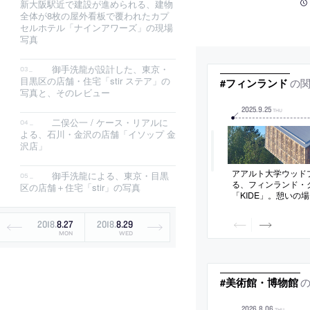
新大阪駅近で建設が進められる、建物
全体が8枚の屋外看板で覆われたカプ
セルホテル「ナインアワーズ」の現場
写真
御手洗龍が設計した、東京・
目黒区の店舗・住宅「stir ステア」の
の
#フィンランド
写真と、そのレビュー
2025
.
9
.
25
THU
二俣公一 / ケース・リアルに
よる、石川・金沢の店舗「イソップ 金
沢店」
アアルト大学ウッド
御手洗龍による、東京・目黒
る、フィンランド・
区の店舗＋住宅「stir」の写真
「KIDE」。憩いの
ベント用の木造パヴ
フラクタル構造”から
2018
.
8
.
27
2018
.
8
.
29
のトラスを編み込む
MON
WED
リュームを特徴とす
計から施工まで学生
せる
#美術館・博物館
2026
.
8
.
06
THU