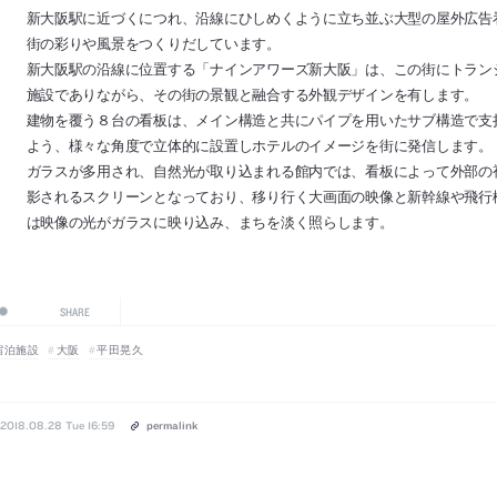
新大阪駅に近づくにつれ、沿線にひしめくように立ち並ぶ大型の屋外広告
街の彩りや風景をつくりだしています。
新大阪駅の沿線に位置する「ナインアワーズ新大阪」は、この街にトラン
施設でありながら、その街の景観と融合する外観デザインを有します。
建物を覆う８台の看板は、メイン構造と共にパイプを用いたサブ構造で支
よう、様々な角度で立体的に設置しホテルのイメージを街に発信します。
ガラスが多用され、自然光が取り込まれる館内では、看板によって外部の
影されるスクリーンとなっており、移り行く大画面の映像と新幹線や飛行
は映像の光がガラスに映り込み、まちを淡く照らします。
SHARE
宿泊施設
大阪
平田晃久
2018.08.28 Tue 16:59
permalink