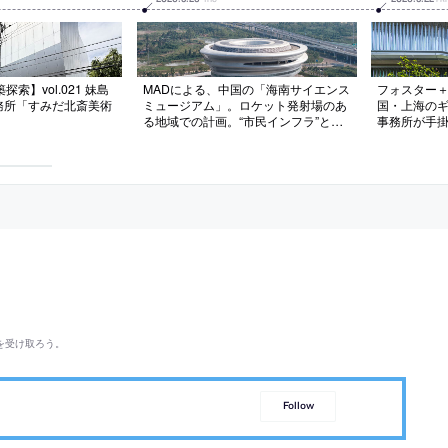
索】vol.021 妹島
MADによる、中国の「海南サイエンス
フォスター
務所「すみだ北斎美術
ミュージアム」。ロケット発射場のあ
国・上海のギャ
る地域での計画。“市民インフラ”とし
事務所が手
ての施設を目指し、人々が集える“街
置する施設
の広場”のようなアトリウムを備えた
て、地域の花
建築を考案。リング状の展示空間
びら”を模し
は“螺旋状のひとつの動線”で接続され
を反射するガ
る
のある外観”
を受け取ろう。
Follow