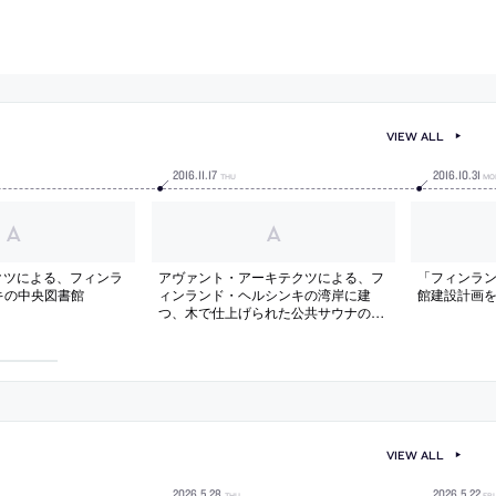
VIEW ALL
2016
.
11
.
17
2016
.
10
.
31
THU
MO
クツによる、フィンラ
アヴァント・アーキテクツによる、フ
「フィンラ
キの中央図書館
ィンランド・ヘルシンキの湾岸に建
館建設計画
つ、木で仕上げられた公共サウナの写
真
VIEW ALL
2026
.
5
.
28
2026
.
5
.
22
THU
FRI