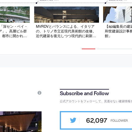
の「深セン・ベイ・
MVRDVとバランスによる、イタリア
【ap編集長の建築探
ア」。高層ビル群
の、トリノ市立近現代美術館の改修。
和世建築設計事
。都市に開かれた
近代建築を復元しつつ現代的に刷新す
館」
緑化した屋上公園
る計画。間仕切りの撤去等で可変的な
る“開かれたラン
展示空間を作ると共に、地下にコレク
建築を考案。“太
ションを鑑賞できる“オープン収蔵”の
に量塊は“石”にな
空間も構築。地上階を横断可能な公共
広場として周辺施設とも繋ぐ
公式アカウントをフォローして、見逃せない建築情報
62,097