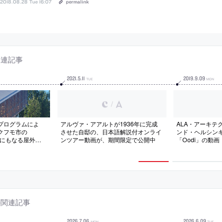
2018.08.28 Tue 16:07
permalink
関連記事
2021
.
5
.
11
2019
.
9
.
09
TUE
MON
/
プログラムによ
アルヴァ・アアルトが1936年に完成
ALA・アーキテ
クフモ市の
させた自邸の、日本語解説付オンライ
ンド・ヘルシン
場にもなる屋外イ
ンツアー動画が、期間限定で公開中
「Oodi」の動画
ィリオン。“雪の
着想を得て、8本
様に構成したヴォ
る建築を考案。設
が主となり完成さ
の関連記事
2026
.
7
.
06
2026
.
6
.
09
MON
TUE