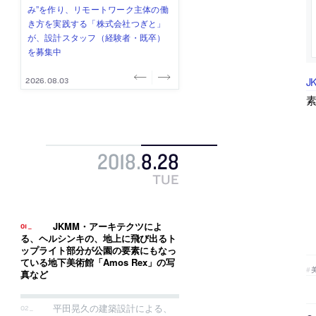
式会社」が、設計スタッフ（経験
み”を作り、リモートワーク主体の働
ー (業務委託) を募集中
け、スタッフ同士で助け合う環境づ
ALA INC.」が、設計スタッフ・アル
者・既卒・2027年新卒）を募集中
き方を実践する「株式会社つぎと」
くりも行う「E.A.S.T.architects」
バイト・事務職を募集中
が、設計スタッフ（経験者・既卒）
が、設計スタッフ（経験者・既卒・
を募集中
2027年新卒）を募集中
J
2026.08.07
2026.08.03
2026.08.03
2026.07.31
2026.07.30
素
2018
.
8
.
28
TUE
JKMM・アーキテクツによ
る、ヘルシンキの、地上に飛び出るト
ップライト部分が公園の要素にもなっ
ている地下美術館「Amos Rex」の写
真など
平田晃久の建築設計による、