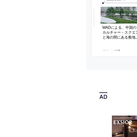
MADによる、中国
カルチャー・スクエ
と海の間にある敷地
公共空間も意図し、
を備えた周辺と繋が
ドスケープ”としての
古の未来”の発想の下
ぞらえて設計