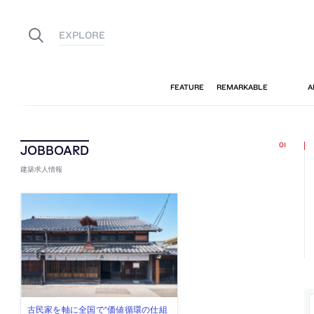
建築求人情報
佐々木慧が主宰する「axonometric株
古民家を軸に全国で“価値循環の仕組
リノベる株式会社が、設計パートナ
社会への影響力のある建築を手掛
代官山を拠点に活動する「梅澤竜也 /