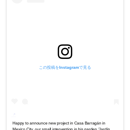
この投稿をInstagramで見る
Happy to announce new project in Casa Barragán in
Mexico City, our small intervention in his garden ‘Jardín