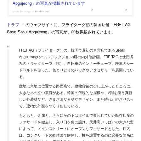
Apgujeong」の写真が掲載されています
torafu.com
トラフ
のウェブサイトに、フライターグ初の韓国店舗「FREITAG
Store Seoul Apgujeong」の写真が、20枚掲載されています。
FREITAG（フライターグ）の、韓国で最初の直営店であるSeoul
Apgujeong(ソウル アックジョン)店の内外装計画。FREITAGは使用済
みのトラックタープ（幌）、自転車のインナーチューブ、廃車のシー
トベルトを使った、色とりどりのバッグやアクセサリーを展開してい
る。
敷地は角地に位置する路面店で、建物背後の少し上がったところに、
大きな木の立つ裏庭がある。韓国の伝統的な屋根や、2階を覆う真新
しい外装材など、さまざまな素材やデザイン、また時代が混ざり合っ
て、建物の外観をつくりだしている。
もともと、金属と、さらにその下はタイルで覆われていた既存店舗の
ファサードを撤去し、入り口を角に設け、天井高いっぱいの大きな窓
によって、メインストリートにオープンなファサードとした。店内
は、コンクリートの躯体まで解体し、棚を設置するのに必要な箇所に