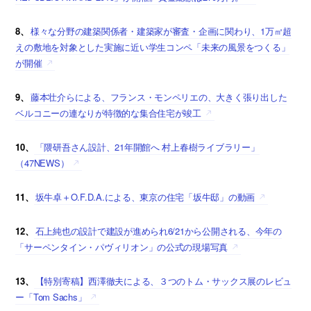
8、
様々な分野の建築関係者・建築家が審査・企画に関わり、1万㎡超
えの敷地を対象とした実施に近い学生コンペ「未来の風景をつくる」
が開催
9、
藤本壮介らによる、フランス・モンペリエの、大きく張り出した
ベルコニーの連なりが特徴的な集合住宅が竣工
10、
「隈研吾さん設計、21年開館へ 村上春樹ライブラリー」
（47NEWS）
11、
坂牛卓＋O.F.D.A.による、東京の住宅「坂牛邸」の動画
12、
石上純也の設計で建設が進められ6/21から公開される、今年の
「サーペンタイン・パヴィリオン」の公式の現場写真
13、
【特別寄稿】西澤徹夫による、３つのトム・サックス展のレビュ
ー「Tom Sachs」