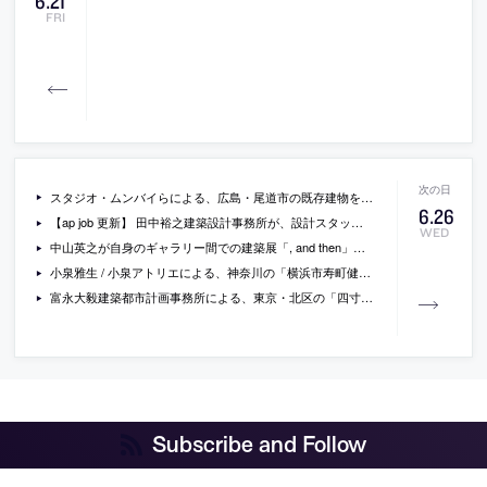
6
.
21
FRI
スタジオ・ムンバイらによる、広島・尾道市の既存建物を改修した宿泊施設「LOG」の高クオリティな動画
6
.
26
【ap job 更新】 田中裕之建築設計事務所が、設計スタッフ（正社員）・アルバイトを募集中
WED
中山英之が自身のギャラリー間での建築展「, and then」を解説している動画
小泉雅生 / 小泉アトリエによる、神奈川の「横浜市寿町健康福祉交流センター／市営住宅」の写真
富永大毅建築都市計画事務所による、東京・北区の「四寸角の写真スタジオ」の写真
Subscribe and Follow