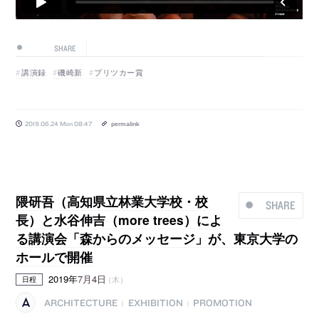
SHARE
講演録
磯崎新
プリツカー賞
2019.06.24 Mon 08:47
permalink
隈研吾（高知県立林業大学校・校
SHARE
長）と水谷伸吉（more trees）によ
る講演会「森からのメッセージ」が、東京大学の
ホールで開催
2019年
7月4日
（木）
日程
ARCHITECTURE
EXHIBITION
PROMOTION
|
|