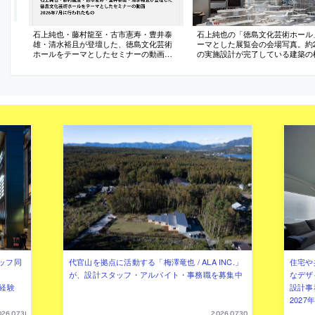
石上純也・藤村龍至・古市憲寿・豊井泰
石上純也の「徳島文化芸術ホール
雄・清水裕且が登壇した、徳島文化芸術
ーマとした展覧会の会場写真。約2,
ホールをテーマとしたセミナーの動画。
の実施設計が完了している建築の
2026年7月に行われたもの
ドローイングを中心に展示
ッフ同
代官山を拠点に活動する「梅澤竜也 / ALA INC.」
住宅や
が、設計スタッフ・アルバイト・事務職を募集中
なデザ
（経験
設計事
202
26.07.31
2026.07.30