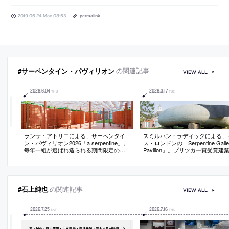
2019.06.24 Mon 08:53
permalink
#サーペンタイン・パヴィリオン
の関連記事
VIEW ALL
2026
.
6
.
04
2026
.
3
.
17
THU
TUE
ランサ・アトリエによる、サーペンタイ
スミルハン・ラディックによる、
ン・パヴィリオン2026「a serpentine」。
ス・ロンドンの「Serpentine Galle
毎年一組が選ばれ造られる期間限定の建
Pavilion」。プリツカー賞受賞建
築。“身近な素材や形態を再解釈”する設計
表作のひとつで2014年に完成。
姿勢に基づき、周辺の建物や伝統的な蛇
面・地面が“意図的な均衡”の中に
行する壁から着想した煉瓦壁を用いた建
築の“原初的な読み取り方”を提示
築を考案。壁の意味も再考して“透過性”を
と石のパヴィリオンは古代的であ
付与する
的でもある
#石上純也
の関連記事
VIEW ALL
2026
.
7
.
25
2026
.
7
.
16
SAT
THU