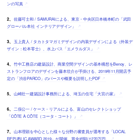
ンの写真
2、
佐藤可士和 / SAMURAIによる、東京・中央区日本橋本町の「武田
グローバル本社 インテリアデザイン」
3、
玉上貴人 / タカトタマガミデザインの内装デザインによる（外装デ
ザイン：松本零士）、水上バス「エメラルダス」
4、
竹中工務店の建築設計、商業空間デザインの基本構想をBenoy、レ
ストランフロアのデザインを藤本壮介が手掛ける、2019年11月開店予
定の「渋谷PARCO」のパースや概要を説明したPDF
5、
山崎壮一建築設計事務所による、埼玉の住宅「大宮の家」
6、
二俣公一 / ケース・リアルによる、富山のセレクトショップ
「CÔTE À CÔTE（コータ・コート）」
7、
山本理顕を中心とした様々な分野の審査員が選考する「LOCAL
REPUBLIC AWARD 2019」が開催。賞金総額は270万円。