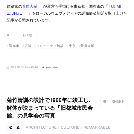
建築家の
菅原大輔
が運営も手掛ける東京都・調布市の「
FUJIMI
LOUNGE
」をローカルウェブメディアの調布経済新聞が取り上げた
記事が公開されています。
SHARE
調布市
店舗
コミュニティ施設
東京
菅原大輔
2019.06.24 Mon 15:46
permalink
菊竹清訓の設計で1966年に竣工し、
SHARE
解体が決まっている「旧都城市民会
館」の見学会の写真
ARCHITECTURE
CULTURE
REMARKABLE
|
|