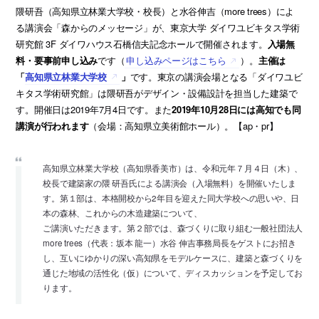
隈研吾（高知県立林業大学校・校長）と水谷伸吉（more trees）によ
る講演会「森からのメッセージ」が、東京大学 ダイワユビキタス学術
研究館 3F ダイワハウス石橋信夫記念ホールで開催されます。
入場無
料・要事前申し込み
です（
申し込みページはこちら
）。
主催は
「
高知県立林業大学校
」
です。東京の講演会場となる「ダイワユビ
キタス学術研究館」は隈研吾がデザイン・設備設計を担当した建築で
す。開催日は2019年7月4日です。また
2019年10月28日には高知でも同
講演が行われます
（会場：高知県立美術館ホール）。【ap・pr】
高知県立林業大学校（高知県香美市）は、令和元年７月４日（木）、
校長で建築家の隈 研吾氏による講演会（入場無料）を開催いたしま
す。第１部は、本格開校から2年目を迎えた同大学校への思いや、日
本の森林、これからの木造建築について、
ご講演いただきます。第２部では、森づくりに取り組む一般社団法人
more trees（代表：坂本 龍一）水谷 伸吉事務局長をゲストにお招き
し、互いにゆかりの深い高知県をモデルケースに、建築と森づくりを
通じた地域の活性化（仮）について、ディスカッションを予定してお
ります。