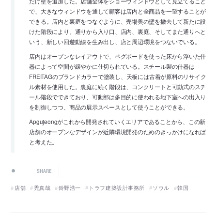
だけ壁を追加した。店舗全体をショーウィンドウとして見立てること
で、大きなウィンドウを通して顧客は店内と全商品を一望することが
できる。店内と裏庭をつなぐように、売場奥の壁を撤去して新たに設
けた階段により、通りから入り口、店内、裏庭、そしてまた通りへと
いう、新しい回遊動線を生み出し、店と周辺環境をつないでいる。
店内はオープンなレイアウトで、ペグボードを使った床から浮いた什
器によって空間が緩やかに仕切られている。スチール製の什器は
FREITAGのブランドカラーで塗装し、天板には古着が原料のリサイク
ル素材を使用した。裏庭に続く階段は、コンクリートと可動式のスチ
ール階段でできており、可動部は多目的に使われる地下室への出入り
を制御しつつ、商品の展示スペースとして使うことができる。
Apgujeongがこれから開発されていくエリアであることから、この新
店舗のオープンなデザインが近隣環境開発のためのきっかけになれば
と考えた。
SHARE
店舗
禿真哉
鈴野浩一
トラフ建築設計事務所
ソウル
韓国