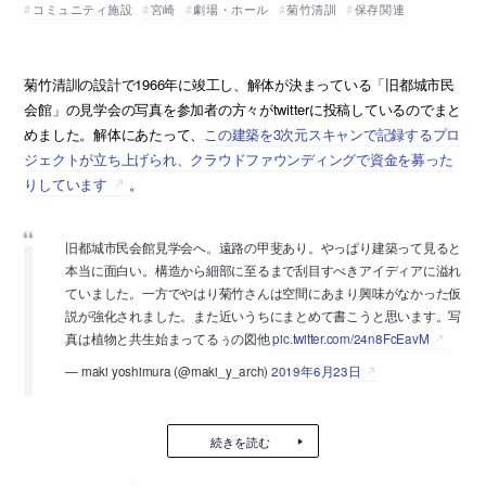
コミュニティ施設
宮崎
劇場・ホール
菊竹清訓
保存関連
菊竹清訓の設計で1966年に竣工し、解体が決まっている「旧都城市民
会館」の見学会の写真を参加者の方々がtwitterに投稿しているのでまと
めました。解体にあたって、
この建築を3次元スキャンで記録するプロ
ジェクトが立ち上げられ、クラウドファウンディングで資金を募った
りしています
。
旧都城市民会館見学会へ。遠路の甲斐あり。やっぱり建築って見ると
本当に面白い。構造から細部に至るまで刮目すべきアイディアに溢れ
ていました。一方でやはり菊竹さんは空間にあまり興味がなかった仮
説が強化されました。また近いうちにまとめて書こうと思います。写
真は植物と共生始まってるぅの図他
pic.twitter.com/24n8FcEavM
— maki yoshimura (@maki_y_arch)
2019年6月23日
続きを読む