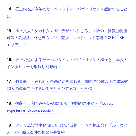
14、
石上純也が今年のサーペンタイン・パヴィリオンを設計すること
に
15、
玉上貴人 / タカトタマガミデザインによる、大阪の、賃貸型物流
施設の託児所・休憩ラウンジ・売店「レッドウッド南港DC2 KLÜBB
エリア」
16、
石上純也によるサーペンタイン・パヴィリオンの様子と、本人の
インタビューを収録した動画
17、
竹原義二・岸和郎が企画に名を連ねる、関西の40歳以下の建築家
30人の建築展「住まいをデザインする顔」が開催
18、
佐藤可士和 / SAMURAIによる、福岡のスタジオ「beauty
experience fukuoka studio」
19、
アトリエ設計事務所に寄り添い成長してきた施工会社「ルーヴィ
ス」が、新規案件の相談を募集中