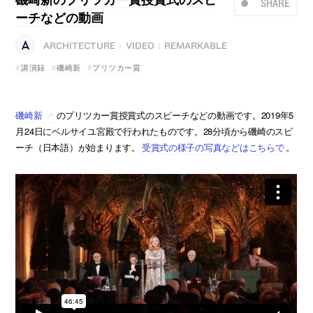
SHARE
ーチなどの動画
ARCHITECTURE
VIDEO
REMARKABLE
|
|
講演録
磯崎新
プリツカー賞
磯崎新
のプリツカー賞授賞式のスピーチなどの動画です。2019年5
月24日にベルサイユ宮殿で行われたものです。28分頃から磯崎のスピ
ーチ（日本語）が始まります。
受賞式の様子の写真などはこちらで
。