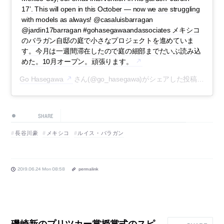
17’. This will open in this October — now we are struggling
with models as always! @casaluisbarragan
@jardin17barragan #gohasegawaandassociates メキシコ
のバラガン自邸の庭で小さなプロジェクトを進めていま
す。今月は一週間滞在したので庭の細部までだいぶ読み込
めた。10月オープン。頑張ります。
Go Hasegawa
さん(@go_hasegawa)がシェアした投稿 –
201
SHARE
長谷川豪
メキシコ
ルイス・バラガン
2019.06.24 Mon 08:58
permalink
磯崎新のプリツカー賞授賞式のスピ