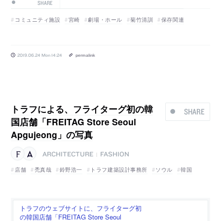
SHARE
コミュニティ施設
宮崎
劇場・ホール
菊竹清訓
保存関連
2019.06.24 Mon 14:24
permalink
トラフによる、フライターグ初の韓
SHARE
国店舗「FREITAG Store Seoul
Apgujeong」の写真
ARCHITECTURE
FASHION
|
店舗
禿真哉
鈴野浩一
トラフ建築設計事務所
ソウル
韓国
トラフのウェブサイトに、フライターグ初
の韓国店舗「FREITAG Store Seoul