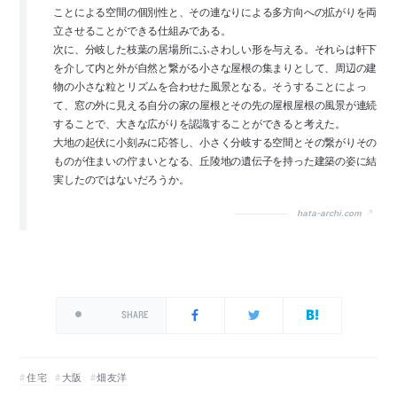
ことによる空間の個別性と、その連なりによる多方向への拡がりを両
立させることができる仕組みである。
次に、分岐した枝葉の居場所にふさわしい形を与える。それらは軒下
を介して内と外が自然と繋がる小さな屋根の集まりとして、周辺の建
物の小さな粒とリズムを合わせた風景となる。そうすることによっ
て、窓の外に見える自分の家の屋根とその先の屋根屋根の風景が連続
することで、大きな広がりを認識することができると考えた。
大地の起伏に小刻みに応答し、小さく分岐する空間とその繋がりその
ものが住まいの佇まいとなる、丘陵地の遺伝子を持った建築の姿に結
実したのではないだろうか。
hata-archi.com
SHARE
住宅
大阪
畑友洋