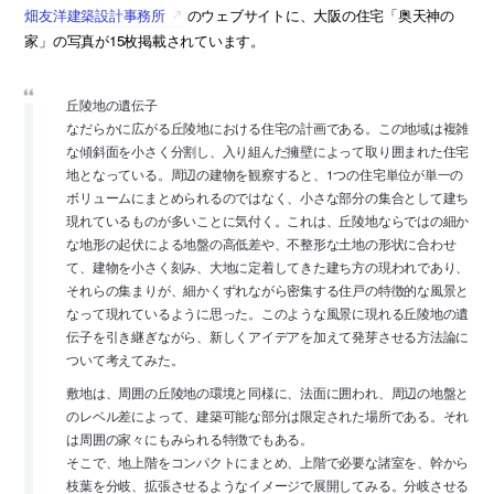
畑友洋建築設計事務所
のウェブサイトに、大阪の住宅「奥天神の
家」の写真が15枚掲載されています。
丘陵地の遺伝子
なだらかに広がる丘陵地における住宅の計画である。この地域は複雑
な傾斜面を小さく分割し、入り組んだ擁壁によって取り囲まれた住宅
地となっている。周辺の建物を観察すると、1つの住宅単位が単一の
ボリュームにまとめられるのではなく、小さな部分の集合として建ち
現れているものが多いことに気付く。これは、丘陵地ならではの細か
な地形の起伏による地盤の高低差や、不整形な土地の形状に合わせ
て、建物を小さく刻み、大地に定着してきた建ち方の現われであり、
それらの集まりが、細かくずれながら密集する住戸の特徴的な風景と
なって現れているように思った。このような風景に現れる丘陵地の遺
伝子を引き継ぎながら、新しくアイデアを加えて発芽させる方法論に
ついて考えてみた。
敷地は、周囲の丘陵地の環境と同様に、法面に囲われ、周辺の地盤と
のレベル差によって、建築可能な部分は限定された場所である。それ
は周囲の家々にもみられる特徴でもある。
そこで、地上階をコンパクトにまとめ、上階で必要な諸室を、幹から
枝葉を分岐、拡張させるようなイメージで展開してみる。分岐させる