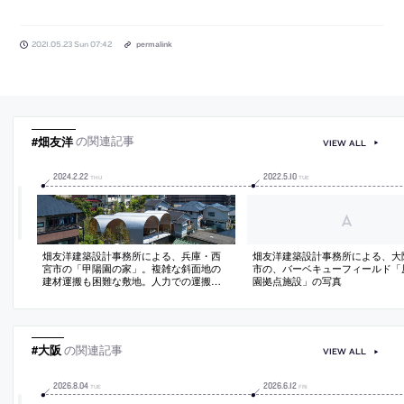
2021.05.23 Sun 07:42
permalink
#畑友洋
の関連記事
VIEW ALL
2024
.
2
.
22
2022
.
5
.
10
THU
TUE
畑友洋建築設計事務所による、兵庫・西
畑友洋建築設計事務所による、大
宮市の「甲陽園の家」。複雑な斜面地の
市の、バーベキューフィールド「
建材運搬も困難な敷地。人力での運搬と
園拠点施設」の写真
組立の可能性を模索し、“LVL材”を重ね
て“1つのアーチフレーム”とする“組木架
構”の建築を考案。構成に“多軸性”を導入
して周辺環境とも呼応させる
#大阪
の関連記事
VIEW ALL
2026
.
8
.
04
2026
.
6
.
12
TUE
FRI