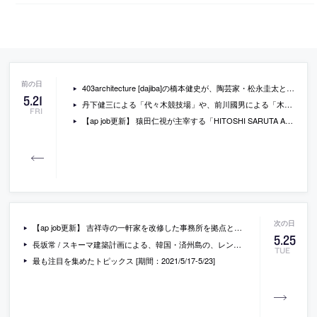
403architecture [dajiba]の橋本健史が、陶芸家・松永圭太とコラボする「松永圭太×橋本健史 展」が、岐阜・多治見市の、スペース大原で開催。共同制作の作品等が公開される
5
.
21
丹下健三による「代々木競技場」や、前川國男による「木村産業研究所」が、国の重要文化財に
FRI
【ap job更新】 猿田仁視が主宰する「HITOSHI SARUTA Architect」「CUBO design architect」が、業務拡大に伴い、即戦力スタッフ・外部設計協力者を募集中
【ap job更新】 吉祥寺の一軒家を改修した事務所を拠点とする「佐久間徹設計事務所」が、 “気持ちよく暮らせる空間づくり”に一緒に取り組む 設計スタッフ（経験者）を募集中
5
.
25
長坂常 / スキーマ建築計画による、韓国・済州島の、レンタルバイク兼バイクショップ「Portable」。“見えない開発”の中で完成した建築のひとつ
TUE
最も注目を集めたトピックス [期間：2021/5/17-5/23]