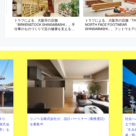
トラフによる、大阪市の店舗
トラフによる、大阪市の店舗「TH
「BIRKENSTOCK SHINSAIBASHI」。手
NORTH FACE FOOTWEAR
仕事のものづくりで足の健康を支えるブ
SHINSAIBASHI」。フットウエ
ランドの店。ルーツである“歩くこと”の表
たショップ。製品との関係を“身
現を求め、“地面・素材・奥行のある風
ケール”に引寄せる為、石と木の
景”の空間化を志向。土を混ぜ込んだ“和紙
桁状に組んだ“展示台でありベン
壁面”と力強さを備えた“木製作品”で場を
る”什器を考案。光膜天井や全面
構築
で空間に広がりも生み出す
作り、
リノベる株式会社が、設計パートナー (業務委託)
社会へ
株式会
を募集中
士で助
卒）を
「E.A
者・既