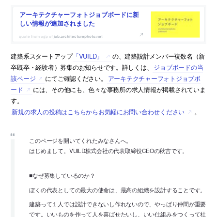
アーキテクチャーフォトジョブボードに新
しい情報が追加されました
job.architecturephoto.net
建築系スタートアップ
「VUILD」
の、建築設計メンバー複数名（新
卒既卒・経験者）募集のお知らせです。詳しくは、
ジョブボードの当
該ページ
にてご確認ください。
アーキテクチャーフォトジョブボ
ード
には、その他にも、色々な事務所の求人情報が掲載されていま
す。
新規の求人の投稿はこちらからお気軽にお問い合わせください
。
このページを開いてくれたみなさんへ。
はじめまして。VUILD株式会社の代表取締役CEOの秋吉です。
■なぜ募集しているのか？
ぼくの代表としての最大の使命は、最高の組織を設計することです。
建築って１人では設計できないし作れないので、やっぱり仲間が重要
です。いいものを作って人を喜ばせたいし、いい仕組みをつくって社