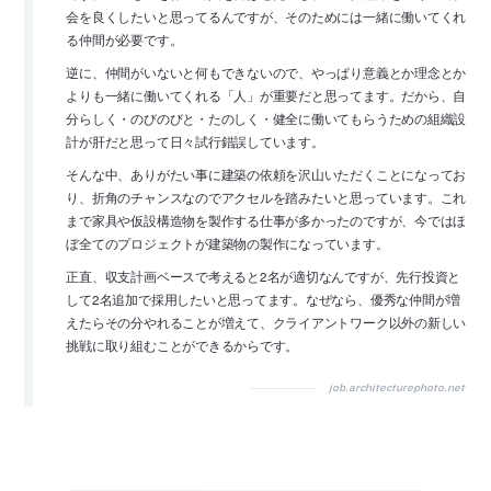
会を良くしたいと思ってるんですが、そのためには一緒に働いてくれ
る仲間が必要です。
逆に、仲間がいないと何もできないので、やっぱり意義とか理念とか
よりも一緒に働いてくれる「人」が重要だと思ってます。だから、自
分らしく・のびのびと・たのしく・健全に働いてもらうための組織設
計が肝だと思って日々試行錯誤しています。
そんな中、ありがたい事に建築の依頼を沢山いただくことになってお
り、折角のチャンスなのでアクセルを踏みたいと思っています。これ
まで家具や仮設構造物を製作する仕事が多かったのですが、今ではほ
ぼ全てのプロジェクトが建築物の製作になっています。
正直、収支計画ベースで考えると2名が適切なんですが、先行投資と
して2名追加で採用したいと思ってます。なぜなら、優秀な仲間が増
えたらその分やれることが増えて、クライアントワーク以外の新しい
挑戦に取り組むことができるからです。
job.architecturephoto.net