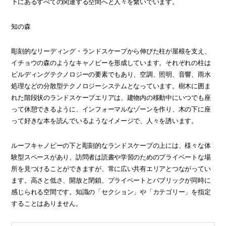
下にあるすべての関連する空間へと人々を繋いでいます。
知の森
彫刻的なリーディング・ランドスケープから伸びた柱が屋根を支え、
イチョウの森のようなキャノピーを形成しています。それぞれの柱は
ビルディングテクノロジーの要素でもあり、空調、照明、音響、雨水
処理などの分散型テクノロジーシステムとなっています。樹木に囲ま
れた階段状のランドスケープエリアは、建物内の移動中にいつでも座
って休憩できるように、インフォーマルなゾーンを作り、木の下に座
って好きな本を読んでいるようなイメージで、人々を誘います。
ルーフキャノピーの下と彫刻的なランドスケープの上には、様々な体
験型スペースがあり、訪問者は読書や学習のためのプライベートな場
所を見つけることができますが、常に広い共有エリアとつながってい
ます。高さと低さ、開放と閉鎖、プライベートとパブリックが同時に
感じられる空間です。知識の「セクション」や「カテゴリー」を指定
することはありません。