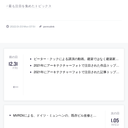
最も注目を集めたトピックス
2022.01.03 Mon 07:51
permalink
ピーター・クックによる講演の動画。建築ではなく建築家自身について語る「Architects, not Architecture.」として行われたもの
12
.
31
2021年にアーキテクチャーフォトで注目された作品トップ10
FRI
2021年にアーキテクチャーフォトで注目された記事トップ100
MVRDVによる、ドイツ・ミュンヘンの、既存ビル改修とタワー新築「Candid-Tor」。上部が結合する2つのタワーが地域のランドマークとなるべく構想、外観と量塊は既存建物を参照し関連を持たせ、塊がずれる事でタワー利用者が使用できる共有の屋上も生み出す
1
.
05
WED