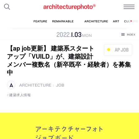
2022
.
1
.
03
MON
【ap job更新】 建築系スタート
AP JOB
アップ「VUILD」が、建築設計
メンバー複数名（新卒既卒・経験者）を募集
中
ARCHITECTURE
JOB
|
建築求人情報