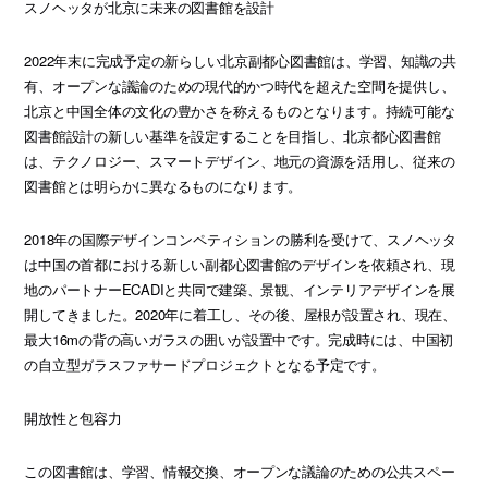
スノヘッタが北京に未来の図書館を設計
2022年末に完成予定の新らしい北京副都心図書館は、学習、知識の共
有、オープンな議論のための現代的かつ時代を超えた空間を提供し、
北京と中国全体の文化の豊かさを称えるものとなります。持続可能な
図書館設計の新しい基準を設定することを目指し、北京都心図書館
は、テクノロジー、スマートデザイン、地元の資源を活用し、従来の
図書館とは明らかに異なるものになります。
2018年の国際デザインコンペティションの勝利を受けて、スノヘッタ
は中国の首都における新しい副都心図書館のデザインを依頼され、現
地のパートナーECADIと共同で建築、景観、インテリアデザインを展
開してきました。2020年に着工し、その後、屋根が設置され、現在、
最大16mの背の高いガラスの囲いが設置中です。完成時には、中国初
の自立型ガラスファサードプロジェクトとなる予定です。
開放性と包容力
この図書館は、学習、情報交換、オープンな議論のための公共スペー