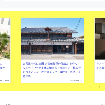
を募集中
社」
古民家を軸に全国で“価値循環の仕組み”を作り、
リノベ
年新卒）
リモートワーク主体の働き方を実践する「株式会
を募集
社つぎと」が、設計スタッフ（経験者・既卒）を
募集中
26.08.07
2026.08.03