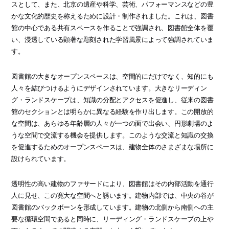
スとして、また、北京の遺産や科学、芸術、パフォーマンスなどの豊
かな文化的歴史を称えるために設計・制作されました。これは、図書
館の中心である共有スペースを作ることで強調され、図書館全体を覆
い、浸透している顕著な彫刻された学習風景によって強調されていま
す。
図書館の大きなオープンスペースは、空間的にだけでなく、知的にも
人々を結びつけるようにデザインされています。大きなリーディン
グ・ランドスケープは、知識の分配とアクセスを促進し、従来の図書
館のセクションとは明らかに異なる経験を作り出します。この開放的
な空間は、あらゆる年齢層の人々が一つの面で出会い、円形劇場のよ
うな空間で交流する機会を提供します。このような交流と知識の交換
を促進するためのオープンスペースは、建物全体のさまざまな場所に
設けられています。
透明性の高い建物のファサードにより、図書館はその内部活動を通行
人に見せ、この寛大な空間へと誘います。建物内部では、中央の谷が
図書館のバックボーンを形成しています。建物の北側から南側への主
要な循環空間であると同時に、リーディング・ランドスケープの上や