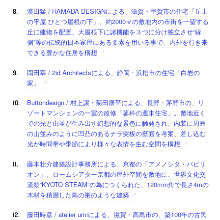
濱田猛 / HAMADA DESIGNによる、滋賀・甲賀市の住宅「丘上
の平屋 ひとつ屋根の下」。約2000㎡の敷地内の市街を一望する
丘に建物を配置、大屋根下に諸機能を３つに分け独立させ“縁
側”等の伝統的日本家屋にある要素を用いる事で、内外を行き来
できる豊かな住居を構想
岡田宰 / 2id Architectsによる、静岡・浜松市の住宅「白岩の
家」
Buttondesign / 村上譲・菊田康平による、長野・茅野市の、リ
ゾートマンションの一室の改修「蓼科の週末住宅」。敷地近く
での光と山並が生み出す幻想的な景色に触発され、内装に周囲
の山並みのように凹凸のあるナラ突板の壁面を考案、差し込む
光が時間帯や季節により様々な表情を生む空間を構想
藤本壮介建築設計事務所による、京都の「アメノシタ・パビリ
オン」。ロームシアター京都の屋外空間を敷地に、世界文化交
流祭“KYOTO STEAM”の為につくられた、120mm角で長さ4mの
木材を積層した鳥の巣のような建築
藤田時彦 / atelier umiによる、滋賀・高島市の、築100年の古民