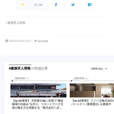
AP JOB
建築求人情報
2022.01.03 Mon 18:15
permalink
#建築求人情報
の関連記事
VIEW ALL
2026
.
8
.
03
2026
.
8
.
03
MON
MON
【ap job更新】 古民家を軸に全国で“価値
【ap job更新】 リノベる株式会
循環の仕組み”を作り、リモートワーク主
パートナー (業務委託) を募集中
体の働き方を実践する「株式会社つぎ
と」が、設計スタッフ（経験者・既卒）