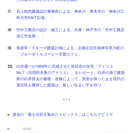
石上純也建築設計事務所による、神奈川・厚木市の「神奈川工
科大学KAIT広場」
竹中工務店の設計・施工による、兵庫・神戸市の「竹中工務店
深江竹友寮」
長坂常 / スキーマ建築計画による、京都左京区南禅寺草川町の
「ブルーボトルコーヒー京都カフェ」
白井晟一が1959年に完成させた世田谷の住宅「アトリエ
No.7（旧増田夫妻のアトリエ）」をレポート。白井の孫で建築
家の白井原太の修復・改修によって、原形を保ったまま現代の
居住性も獲得した建築は、新しい住まい手を待つ
過去の「最も注目を集めたトピックス」はこちらでどうぞ
SHARE