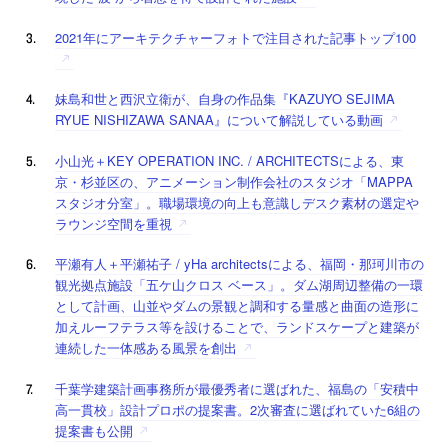
2021年にアーキテクチャーフォトで注目された記事トップ100
妹島和世と西沢立衛が、自身の作品集『KAZUYO SEJIMA
RYUE NISHIZAWA SANAA』について解説している動画
小山光＋KEY OPERATION INC. / ARCHITECTSによる、東
京・杉並区の、アニメーション制作会社のスタジオ「MAPPA
スタジオ分室」。職場環境の向上も意識しデスク素材の選定や
ラウンジ空間を重視
平瀬有人＋平瀬祐子 / yHa architectsによる、福岡・那珂川市の
観光拠点施設「五ケ山クロス ベース」。ダム湖周辺整備の一環
として計画、山並やダムの景観と調和する量感と曲面の造形に
加えルーフテラス等を設けることで、ランドスケープと建築が
連続した一体感ある風景を創出
千葉学建築計画事務所が最優秀者に選ばれた、福島の「安積中
高一貫校」設計プロポの提案書。2次審査に選ばれていた6組の
提案書も公開