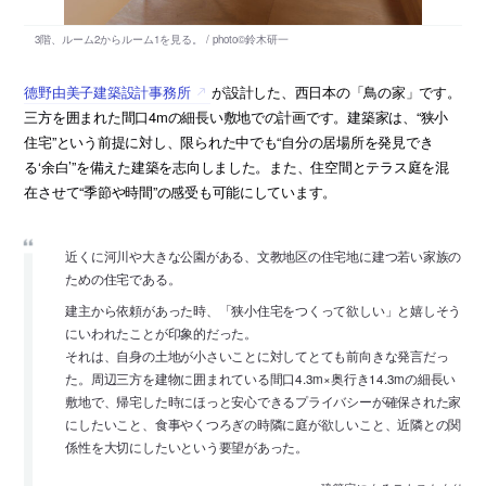
德野由美子建築設計事務所
が設計した、西日本の「鳥の家」です。
三方を囲まれた間口4mの細長い敷地での計画です。建築家は、“狭小
住宅”という前提に対し、限られた中でも“自分の居場所を発見でき
る‘余白’”を備えた建築を志向しました。また、住空間とテラス庭を混
在させて“季節や時間”の感受も可能にしています。
近くに河川や大きな公園がある、文教地区の住宅地に建つ若い家族の
ための住宅である。
建主から依頼があった時、「狭小住宅をつくって欲しい」と嬉しそう
にいわれたことが印象的だった。
それは、自身の土地が小さいことに対してとても前向きな発言だっ
た。周辺三方を建物に囲まれている間口4.3m×奥行き14.3mの細長い
敷地で、帰宅した時にほっと安心できるプライバシーが確保された家
にしたいこと、食事やくつろぎの時隣に庭が欲しいこと、近隣との関
係性を大切にしたいという要望があった。