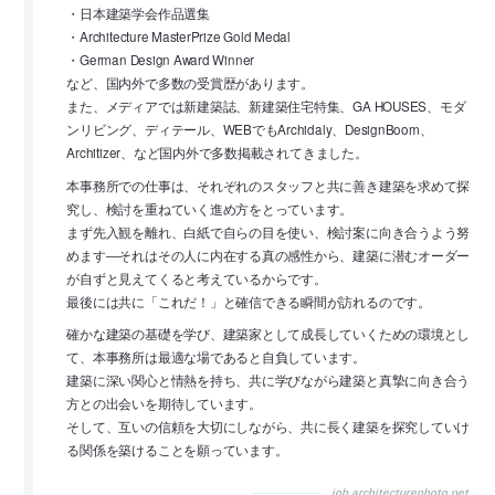
・日本建築学会作品選集
・Architecture MasterPrize Gold Medal
・German Design Award Winner
など、国内外で多数の受賞歴があります。
また、メディアでは新建築誌、新建築住宅特集、GA HOUSES、モダ
ンリビング、ディテール、WEBでもArchidaly、DesignBoom、
Architizer、など国内外で多数掲載されてきました。
本事務所での仕事は、それぞれのスタッフと共に善き建築を求めて探
究し、検討を重ねていく進め方をとっています。
まず先入観を離れ、白紙で自らの目を使い、検討案に向き合うよう努
めます―それはその人に内在する真の感性から、建築に潜むオーダー
が自ずと見えてくると考えているからです。
最後には共に「これだ！」と確信できる瞬間が訪れるのです。
確かな建築の基礎を学び、建築家として成長していくための環境とし
て、本事務所は最適な場であると自負しています。
建築に深い関心と情熱を持ち、共に学びながら建築と真摯に向き合う
方との出会いを期待しています。
そして、互いの信頼を大切にしながら、共に長く建築を探究していけ
る関係を築けることを願っています。
job.architecturephoto.net