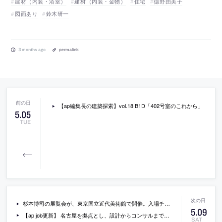
建材（内装・浴室）
建材（内装・金物）
住宅
德野由美子
図面あり
鈴木研一
3 months ago
permalink
【ap編集長の建築探索】vol.18 B1D「402号室のこれから」
5
.
05
TUE
杉本博司の展覧会が、東京国立近代美術館で開催。入場チケットをプレゼント。建築分野を含む多岐にわたる活動で知られる現代美術作家の“銀塩写真”の展示。20世紀のモダニズム建築を被写体とした“建築”シリーズも公開
5
.
09
【ap job更新】 名古屋を拠点とし、設計からコンサルまでトータルに手掛ける「void」が、設計スタッフ（既卒・経験者）を募集中
SAT