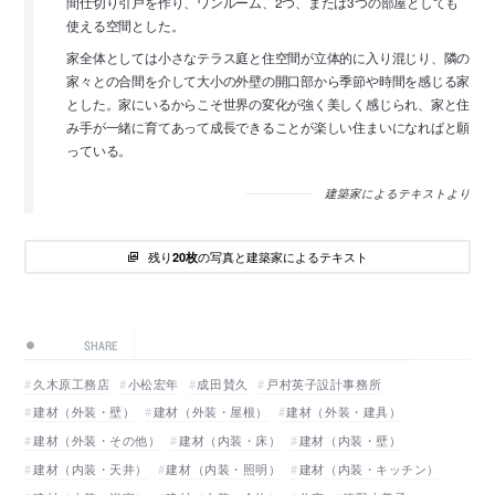
間仕切り引戸を作り、ワンルーム、2つ、または3つの部屋としても
使える空間とした。
家全体としては小さなテラス庭と住空間が立体的に入り混じり、隣の
家々との合間を介して大小の外壁の開口部から季節や時間を感じる家
とした。家にいるからこそ世界の変化が強く美しく感じられ、家と住
み手が一緒に育てあって成長できることが楽しい住まいになればと願
っている。
建築家によるテキストより
残り
の写真と建築家によるテキスト
20枚
SHARE
久木原工務店
小松宏年
成田賛久
戸村英子設計事務所
建材（外装・壁）
建材（外装・屋根）
建材（外装・建具）
建材（外装・その他）
建材（内装・床）
建材（内装・壁）
建材（内装・天井）
建材（内装・照明）
建材（内装・キッチン）