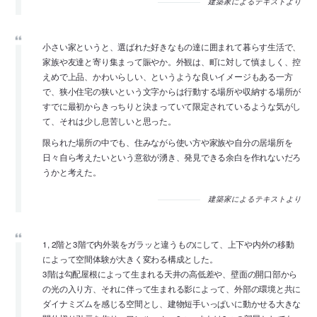
建築家によるテキストより
小さい家というと、選ばれた好きなもの達に囲まれて暮らす生活で、
家族や友達と寄り集まって賑やか。外観は、町に対して慎ましく、控
えめで上品、かわいらしい、というような良いイメージもある一方
で、狭小住宅の狭いという文字からは行動する場所や収納する場所が
すでに最初からきっちりと決まっていて限定されているような気がし
て、それは少し息苦しいと思った。
限られた場所の中でも、住みながら使い方や家族や自分の居場所を
日々自ら考えたいという意欲が湧き、発見できる余白を作れないだろ
うかと考えた。
建築家によるテキストより
1, 2階と3階で内外装をガラッと違うものにして、上下や内外の移動
によって空間体験が大きく変わる構成とした。
3階は勾配屋根によって生まれる天井の高低差や、壁面の開口部から
の光の入り方、それに伴って生まれる影によって、外部の環境と共に
ダイナミズムを感じる空間とし、建物短手いっぱいに動かせる大きな