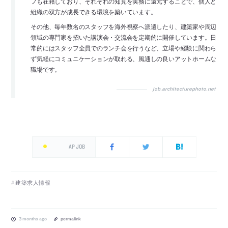
フも在籍しており、それぞれの知見を実務に還元することで、個人と
組織の双方が成長できる環境を築いています。
その他、毎年数名のスタッフを海外視察へ派遣したり、建築家や周辺
領域の専門家を招いた講演会・交流会を定期的に開催しています。日
常的にはスタッフ全員でのランチ会を行うなど、立場や経験に関わら
ず気軽にコミュニケーションが取れる、風通しの良いアットホームな
職場です。
job.architecturephoto.net
AP JOB
建築求人情報
3 months ago
permalink