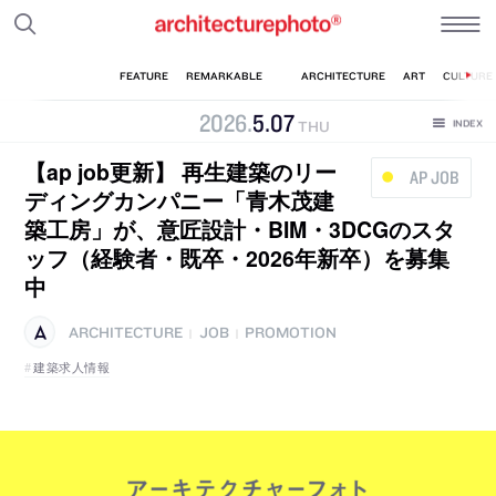
2026
.
5
.
07
THU
【ap job更新】 再生建築のリー
AP JOB
ディングカンパニー「青木茂建
築工房」が、意匠設計・BIM・3DCGのスタ
ッフ（経験者・既卒・2026年新卒）を募集
中
ARCHITECTURE
JOB
PROMOTION
|
|
建築求人情報