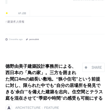
AP JOB
建築求人情報
3 months ago
permalink
德野由美子建築設計事務所による、
SHARE
西日本の「鳥の家」。三方を囲まれ
た間口4mの細長い敷地。“狭小住宅”という前提
に対し、限られた中でも“自分の居場所を発見で
きる’余白’”を備えた建築を志向。住空間とテラス
庭を混在させて“季節や時間”の感受も可能にする
ARCHITECTURE
FEATURE
|