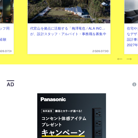
ッフ同
代官山を拠点に活動する「梅澤竜也 / ALA INC.」
住宅や
が、設計スタッフ・アルバイト・事務職を募集中
なデザ
（経験
設計事
202
26.07.31
2026.07.30