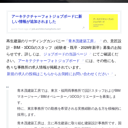
アーキテクチャーフォトジョブボードに新
しい情報が追加されました
job.architecturephoto.net
再生建築のリーディングカンパニー
「青木茂建築工房」
の、意匠設
計・BIM・3DCGのスタッフ（経験者・既卒・2026年新卒）募集のお知
らせです。詳しくは、
ジョブボードの当該ページ
にてご確認くだ
さい。
アーキテクチャーフォトジョブボード
には、その他にも、
色々な事務所の求人情報が掲載されています。
新規の求人の投稿はこちらからお気軽にお問い合わせください
。
青木茂建築工房では、東京・福岡両事務所で設計スタッフおよびBIM
マネージャー／BIMオペレーター／3DCGクリエーターを募集しま
す。
特に、東京事務所での勤務を希望される実務経験のある方を積極的に
採用します。
青木茂建築工房は、主に再生建築に取り組む建築設計事務所です。国