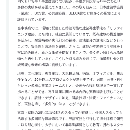
内でもいち早く再生建築に取り組み、事務所開設から49年にわたり
多数の実績を積み重ねてきました。その取り組みは、日本建築学会賞
（業績）、BCS賞、公共建築賞、BELCA賞など数多くの受賞により
評価されています。
当事務所では、環境に配慮した持続可能な建築再生手法を「リファイ
ニング建築」と名付け、独自に展開しています。既存建物の構造躯体
を活かし、耐震補強や劣化部分の補修、違法部分の適法化などを行う
ことで、安全性と遵法性を確保。さらに、建物が本来持つ可能性を丁
寧に読み解き、新たな価値を提案することで、長く使い続けられる建
物へと再生しています。こうした取り組みを通じて、循環型社会と持
続可能な未来の構築に貢献しています。
現在、文化施設、教育施設、大規模店舗、病院、オフィスビル、集合
住宅など、20件以上のプロジェクトが進行中です。民間・公共・PFI
といった多様な事業スキームのもと、企画から設計監理まで一貫して
携わることができ、再生建築に関わる総合的な実務経験を積むことが
できます。設計・デザインに加え、建設技術・法規・ファイナンスな
ど、実務を通して多角的に学ぶことができます。
東京・福岡の2拠点に約25名のスタッフが在籍し、外国人スタッフも
活躍する多国籍な職場環境です。設計実務と並行して博士課程で研究
に取り組む者や、大学において非常勤講師として教育に携わるスタッ