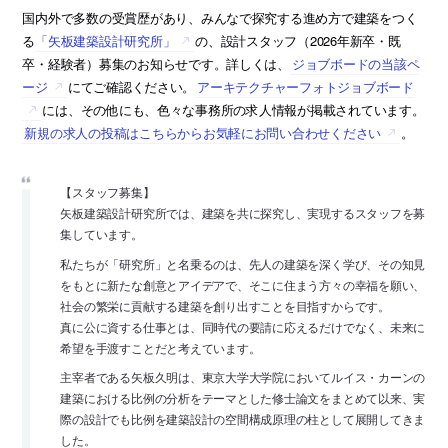
国内外で多数の受賞歴があり、みんなで探究する進め方で建築をつく
る
「矢板建築設計研究所」
の、設計スタッフ（2026年新卒・既
卒・経験者）募集のお知らせです。詳しくは、
ジョブボードの当該ペ
ージ
にてご確認ください。
アーキテクチャーフォトジョブボード
には、その他にも、色々な事務所の求人情報が掲載されています。
新規の求人の投稿はこちらからお気軽にお問い合わせください
。
【スタッフ募集】
矢板建築設計研究所では、建築を共に探究し、実現するスタッフを募
集しています。
私たちが「研究所」と名乗るのは、先人の建築を深く学び、その知見
をもとに新たな創意とアイデアで、そこに住まう方々の幸福を願い、
社会の繁栄に貢献する建築を創り出すことを目指すからです。
真に公に資する仕事とは、同時代の要請に応えるだけでなく、未来に
希望を手渡すことだと考えています。
主宰者である矢板久明は、東京大学大学院においてルイス・カーンの
建築における比例の分析をテーマとした修士論文をまとめて以来、実
際の設計でも比例を建築設計の空間構成原理の柱として展開してきま
した。