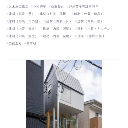
久木原工務店
小松宏年
成田賛久
戸村英子設計事務所
建材（外装・壁）
建材（外装・屋根）
建材（外装・建具）
建材（外装・その他）
建材（内装・床）
建材（内装・壁）
建材（内装・天井）
建材（内装・照明）
建材（内装・キッチン）
建材（内装・浴室）
建材（内装・金物）
住宅
德野由美子
図面あり
鈴木研一