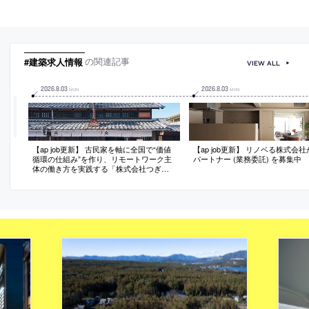
#建築求人情報
の関連記事
VIEW ALL
2026
.
8
.
03
2026
.
8
.
03
MON
MON
【ap job更新】 古民家を軸に全国で“価値
【ap job更新】 リノベる株式会
循環の仕組み”を作り、リモートワーク主
パートナー (業務委託) を募集中
体の働き方を実践する「株式会社つぎ
と」が、設計スタッフ（経験者・既卒）
を募集中