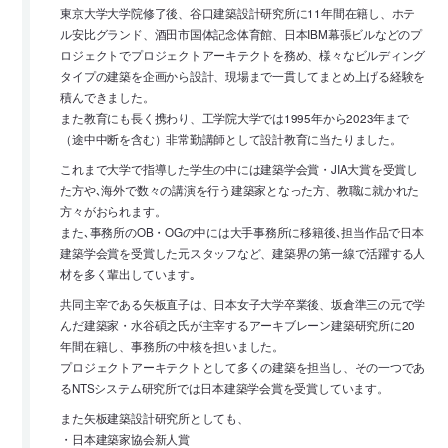
東京大学大学院修了後、谷口建築設計研究所に11年間在籍し、ホテ
ル安比グランド、酒田市国体記念体育館、日本IBM幕張ビルなどのプ
ロジェクトでプロジェクトアーキテクトを務め、様々なビルディング
タイプの建築を企画から設計、現場まで一貫してまとめ上げる経験を
積んできました。
また教育にも長く携わり、工学院大学では1995年から2023年まで
（途中中断を含む）非常勤講師として設計教育に当たりました。
これまで大学で指導した学生の中には建築学会賞・JIA大賞を受賞し
た方や､海外で数々の講演を行う建築家となった方、教職に就かれた
方々がおられます。
また､事務所のOB・OGの中には大手事務所に移籍後､担当作品で日本
建築学会賞を受賞した元スタッフなど、建築界の第一線で活躍する人
材を多く輩出しています｡
共同主宰である矢板直子は、日本女子大学卒業後、坂倉準三の元で学
んだ建築家・水谷碩之氏が主宰するアーキブレーン建築研究所に20
年間在籍し、事務所の中核を担いました。
プロジェクトアーキテクトとして多くの建築を担当し、その一つであ
るNTSシステム研究所では日本建築学会賞を受賞しています。
また矢板建築設計研究所としても、
・日本建築家協会新人賞