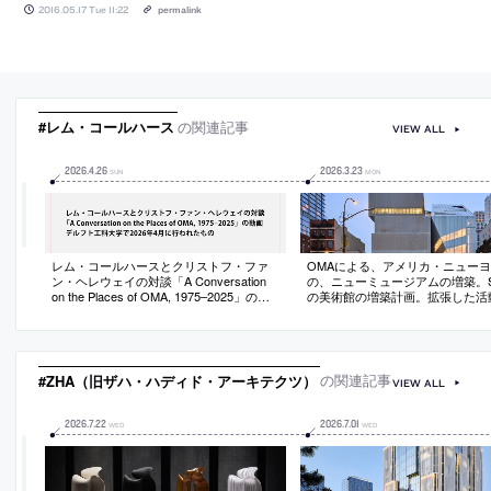
2016.05.17 Tue 11:22
permalink
#レム・コールハース
の関連記事
VIEW ALL
2026
.
4
.
26
2026
.
3
.
23
SUN
MON
レム・コールハースとクリストフ・ファ
OMAによる、アメリカ・ニュー
ン・ヘレウェイの対談「A Conversation
の、ニューミュージアムの増築。S
on the Places of OMA, 1975–2025」の動
の美術館の増築計画。拡張した活
画。デルフト工科大学で2026年4月に行わ
共的な志向に応える存在として、
れたもの
果を生む“一対”であると同時に“
性”も主張する建築を志向。新たな
リー・垂直動線・集いの場”を追
#ZHA（旧ザハ・ハディド・アーキテクツ）
の関連記事
VIEW ALL
2026
.
7
.
22
2026
.
7
.
01
WED
WED