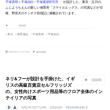
手塚貴晴＋手塚由比 / 手塚建築研究所
が設計した、東京・立川の、
ふじようちえんの新しい保育所「スマイルエッグス」の写真などが12
枚、野良犬のケンチク彷徨記に掲載されています。
SHARE
東京
教育施設
手塚貴晴
手塚由比
2016.05.17 Tue 17:42
permalink
ネリ&フーが設計を手掛けた、イギ
SHARE
リスの高級百貨店セルフリッジズ
の、女性向けスポーツ用品等のフロア全体のイン
テイリアの写真
ARCHITECTURE
DESIGN
REMARKABLE
|
|