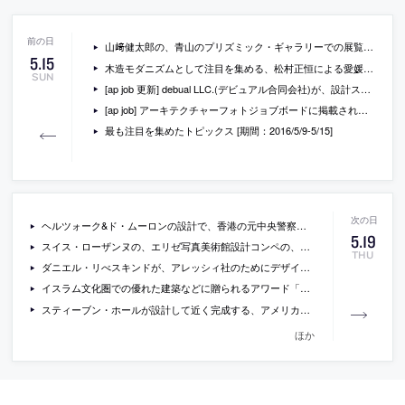
山﨑健太郎の、青山のプリズミック・ギャラリーでの展覧会「今、建築にできること。」の会場写真
5
.
15
木造モダニズムとして注目を集める、松村正恒による愛媛県の「八幡浜市立日土小学校」などを紹介するPDF資料
SUN
[ap job 更新] debual LLC.(デビュアル合同会社)が、設計スタッフを募集中
[ap job] アーキテクチャーフォトジョブボードに掲載されている求人情報一覧(2016/5/16)
最も注目を集めたトピックス [期間：2016/5/9-5/15]
ヘルツォーク&ド・ムーロンの設計で、香港の元中央警察署を改修した、アート系複合施設の建設が進行中
5
.
19
スイス・ローザンヌの、エリゼ写真美術館設計コンペの、SANAAや、オルジアティらの提案を収録したPDF資料
THU
ダニエル・リべスキンドが、アレッシィ社のためにデザインした、壁掛け時計の写真
イスラム文化圏での優れた建築などに贈られるアワード「アガ・カーン建築賞」の今年の最終候補作品が公開
スティーブン・ホールが設計して近く完成する、アメリカ・アイオワ大学の、新しいビジュアル・アート施設の写真など
ほか