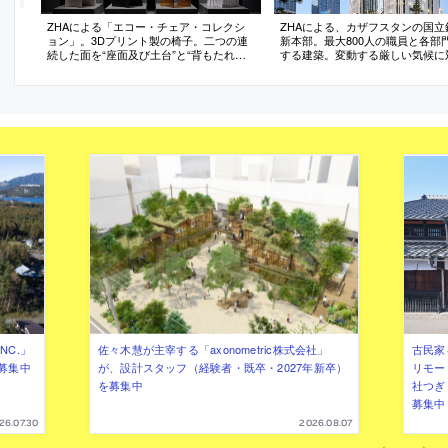
ZHAによる「エコー・チェア・コレクシ
ZHAによる、カザフスタンの国立
ョン」。3Dプリント製の椅子。二つの連
新本部。最大800人の職員と各部
続した面を“座面及び土台”と“背もたれ及
する建築。変動する厳しい気候に
び支持構造”として、構造・表面・人間工
る為、ガラス張りの吹抜に動線・
学の境界を無くす。新たなエコシステム
流れ・共用部などを集約する構成
として廃棄物に新たな命を与えるべく原
案。外部の“石灰岩製ルーバー”は
材料に用いる
テップの露岩から着想
NC.」
佐々木慧が主宰する「axonometric株式会社」
古民家
募集中
が、設計スタッフ（経験者・既卒・2027年新卒）
リモー
を募集中
社つぎ
募集中
26.07.30
2026.08.07