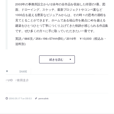
2003年の事務所設立から12余年の全作品を収録した待望の1冊。図
面、ドローイング、スケッチ、最新プロジェクトやコンペ案など
1000点を超える豊富なビジュアルからは、その時々の思考の過程を
見てとることができます。ホームである福山市を拠点に40を越える
建築をひとつひとつ丁寧につくり上げてきた軌跡が感じられる作品集
です。ぜひ多くの方々に手に取っていただきたい一冊です。
英語／666項／256×196×57mm(B5)／2016年 ￥10,000（税込み・
送料別）
続きを読む
SHARE
UID
前田圭介
2016.05.17 Tue 09:53
permalink