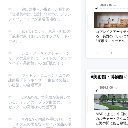
2026
.
7
.
02
THU
谷口吉生らが審査した長野の
「信濃美術館」設計プロポで、プラン
ツアソシエイツが最適候補者に
abanbaによる、東京・町田の
コプレイスアーキテク
「成瀬の家（まほろのオフグリッドハ
る、長野の「いいづ
/ 展示リニューアル
ウス）」
文化の魅力を探求し
示空間。多角的に歴
レゴ・アーキテクチャー・シ
り方を求め、展示ケ
リーズの最新作は、ライトの「グッゲ
できて上下から眺め
ンハイム美術館」の改訂版だそう
案。OSB合板を加
の共有も意図
ヴィトラ・ミュージアムでの
#美術館・博物館
建築展「トゥギャザー! 集合体の新し
い建築」の会場写真
2026
.
8
.
06
THU
OMAの設計で完成が近付いて
いる、ミラノの、プラダ財団のアート
センターの高層棟の外観写真
MADによる、中国
カルチャー・スクエ
MVRDVが内装を手掛けた、ロ
と海の間にある敷地
ッテルダムの著名なデザイン製品の販
公共空間も意図し、