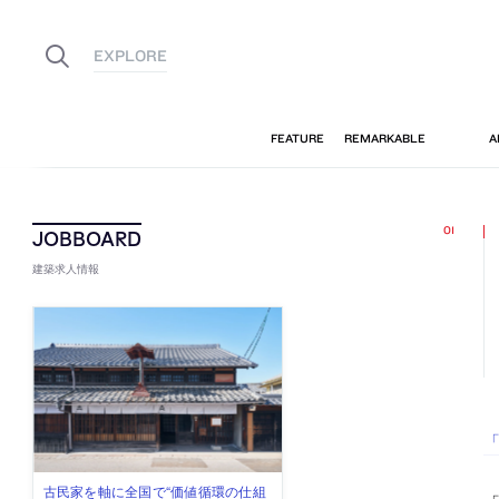
建築求人情報
「
古民家を軸に全国で“価値循環の仕組
リノベる株式会社が、設計パートナ
社会への影響力のある建築を手掛
代官山を拠点に活動する「梅澤竜也 /
住宅や共同住宅などを手掛け、“合理