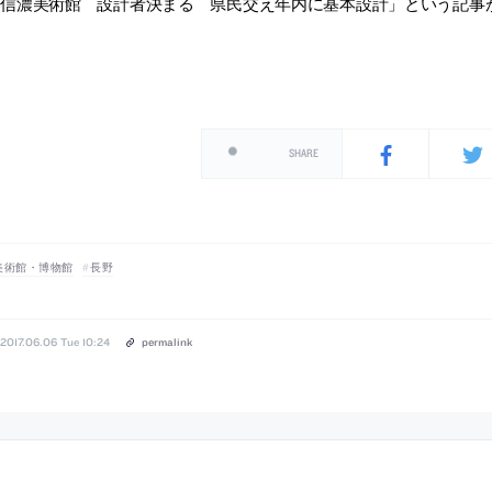
信濃美術館 設計者決まる 県民交え年内に基本設計」という記事が
SHARE
美術館・博物館
長野
2017.06.06 Tue 10:24
permalink