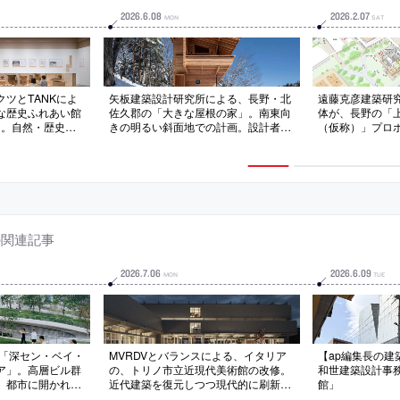
2026
.
6
.
08
2026
.
2
.
07
MON
SAT
ツとTANKによ
矢板建築設計研究所による、長野・北
遠藤克彦建築研究
な歴史ふれあい館
佐久郡の「大きな屋根の家」。南東向
体が、長野の「
」。自然・歴史・
きの明るい斜面地での計画。設計者が
（仮称）」プロ
て発信する為の展
重視する“場所感”の思考に基づき、大
定。提案書とプ
史と向き合える在
屋根の下に大開口を備えたリビングを
次審査には、千
ースの周りを回遊
バルコニーで囲う構成を考案。愛を伴
シムサ・キッタ
られる計画を考
う“場所感”は自我のなす作為が消え去
JV、わたしもそ
工した意匠は世界観
った時にのみ現れる
の関連記事
2026
.
7
.
06
2026
.
6
.
09
MON
TUE
の「深セン・ベイ・
MVRDVとバランスによる、イタリア
【ap編集長の建築探
ア」。高層ビル群
の、トリノ市立近現代美術館の改修。
和世建築設計事
。都市に開かれた
近代建築を復元しつつ現代的に刷新す
館」
緑化した屋上公園
る計画。間仕切りの撤去等で可変的な