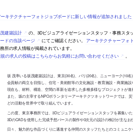
アーキテクチャーフォトジョブボードに新しい情報が追加されました
坂茂建築設計
の、3Dビジュアライゼーションスタッフ・事務スタ
ボードの当該ページ
にてご確認ください。
アーキテクチャーフォ
事務所の求人情報が掲載されています。
新規の求人の投稿はこちらからお気軽にお問い合わせください
。
坂 茂率いる坂茂建築設計は、東京(30名)、パリ(20名)、ニューヨーク(1
会貢献の両立を目指し、住宅・美術館等の文化施設・教育施設・商業施設
現在も、材料、構造、空間の革新を追求した多種多様なプロジェクトが進
また、坂の主宰するNPOボランタリーアーキテクツネットワークでは、
どの活動を世界中で取り組んでいます。
この度、東京事務所では、3Dビジュアライゼーションスタッフを募集いた
3DのCADを使用した完成予想パースの製作や3次元の設計の検討が主なお
日々、魅力的な作品づくりに邁進する仲間のスタッフたちとのコミュニケ