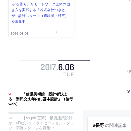
「
み”を作り、リモートワーク主体の働
ー (業務委託) を募集中
け、スタッフ同士で助け合う環境づ
ALA INC.」が、設計スタッフ・アル
的でシンプルなデザイン”を志向する
き方を実践する「株式会社つぎと」
くりも行う「E.A.S.T.architects」
バイト・事務職を募集中
「PANDA：山本浩三建築設計事務
が、設計スタッフ（経験者・既卒）
が、設計スタッフ（経験者・既卒・
所」が、設計スタッフ（経験者・既
を募集中
2027年新卒）を募集中
卒・2027年新卒）を募集中
2026.08.03
2026.08.03
2026.07.31
2026.07.30
2026.07.29
2017
.
6
.
06
TUE
「信濃美術館 設計者決ま
る 県民交え年内に基本設計」（信毎
web）
【ap job 更新】 坂茂建築設計
が、3Dビジュアライゼーションスタッ
の関連記事
#長野
フ・事務スタッフを募集中