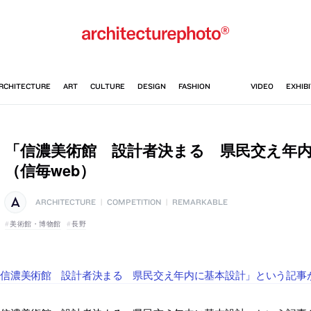
「信濃美術館 設計者決まる 県民交え年
（信毎web）
ARCHITECTURE
|
COMPETITION
|
REMARKABLE
美術館・博物館
長野
信濃美術館 設計者決まる 県民交え年内に基本設計」という記事が