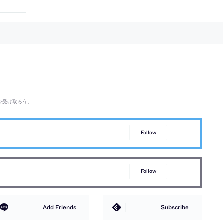
の広場”のようなアトリウムを備えた
て、地域の花
建築を考案。リング状の展示空間
びら”を模し
は“螺旋状のひとつの動線”で接続され
を反射するガ
る
のある外観”
を受け取ろう。
Follow
Follow
Add Friends
Subscribe