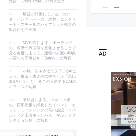
売店「Groos store」の写真など
を備えた周辺と繋が
ドスケープ”としての
坂茂が計画している、カナ
古の未来”の発想の下
ぞらえて設計
ダ・バンクーバーの、木材・コンクリ
ート・スチールのハイブリッド構造の
集合住宅の画像
MVRDVによる、ポーランド
の、各階の床面積を変化させることで
見る角度によって、建物の外観の印象
が変わる高層ビル「Baltyk」の写真
小嶋一浩＋赤松佳珠子 / CAtに
よる、東京・恵比寿の複合ビル「恵比
寿SAビル」と、そこの入居するCAtの
オフィスの写真
隈研吾による、中国・上海
の、変形屋根を緑化したイベント・カ
フェ・ミーティングの為の施設「ノバ
ルティス上海キャンパス マルチファ
ンクション棟」の写真