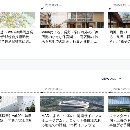
2025
.
8
.
29
2025
.
8
.
25
FRI
MO
所・waiwai共同企業
kymaによる、長野・駒ケ根市の「商
岡田一樹 / R.E
上伊那総合技術新校
店街の小さな保育園」。商店街の中に
る、長野・軽井
ポで最適候補者に選
ある敷地での計画。行政と連携し
M」。“森そ
レゼン動画も公開。二
た“まちづくり”の一環として、“子ども
のゲストを
葉学建築計画事務所、
たちが豊かに育つ”と共に“商店街に賑
来客のプライ
ン・アンド・ウエスト
わいをもたらす”存在を志向。遊戯室
ノ字状”に曲
うJVが名を連ねる
を前面に配置して地域にも開放する構
築を環境に
成の建築を考案
樹皮の色を
VIEW ALL
2026
.
5
.
28
2026
.
5
.
22
THU
FRI
索】vol.021 妹島
MADによる、中国の「海南サイエンス
フォスター
務所「すみだ北斎美術
ミュージアム」。ロケット発射場のあ
国・上海のギャ
る地域での計画。“市民インフラ”とし
事務所が手
ての施設を目指し、人々が集える“街
置する施設