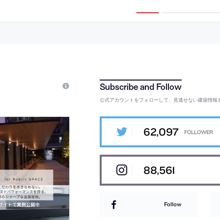
る“開かれたラン
展示空間を作ると共に、地下にコレク
建築を考案。“太
ションを鑑賞できる“オープン収蔵”の
に量塊は“石”にな
空間も構築。地上階を横断可能な公共
広場として周辺施設とも繋ぐ
公式アカウントをフォローして、見逃せない建築情報
62,097
88,561
Follow