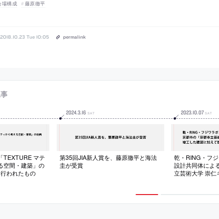
会場構成
藤原徹平
2018.10.23 Tue 10:05
permalink
記事
2024
.
3
.
16
2023
.
10
.
07
SAT
SAT
EXTURE マテ
第35回JIA新人賞を、藤原徹平と海法
乾・RING・フ
る空間・建築」の
圭が受賞
設計共同体によ
月に行われたもの
立芸術大学 崇
竣工した建築に
も収録