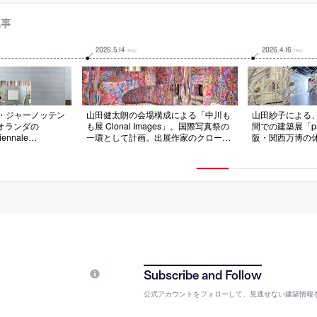
記事
2026
.
5
.
14
2026
.
4
.
16
THU
THU
ド・ジャーノッテン
山田健太朗の会場構成による「中川も
山田紗子による、
オランダの
も展 Clonal Images」。国際写真祭の
間での建築展「para
iennale
一環として計画。出展作家のクローン
阪・関西万博の
ョンを社会的な存
植物の生態から着想を得た概念を起点
家の展示。複雑
会。“視覚的スペ
に、ステンレスミラーを用いた“鏡面
的”と捉え肯定し
物語”の両面の理解
とイメージが表裏一体となった曲面
な環境”の創出
仕上げで裏を木造
壁”を協同で考案。イメージが変容と
環境と捉えて“
ルを考案。表側で
増殖を繰り返す
ら共鳴する”世界
で舞台裏を明かす
公式アカウントをフォローして、見逃せない建築情報