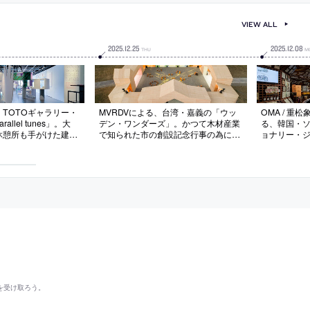
設計
VIEW ALL
2025
.
12
.
25
2025
.
12
.
08
THU
M
TOTOギャラリー・
MVRDVによる、台湾・嘉義の「ウッ
OMA / 
llel tunes」。大
デン・ワンダーズ」。かつて木材産業
る、韓国・
休憩所も手がけた建築
で知られた市の創設記念行事の為に計
ョナリー・
さを増す世界を“多声
画。地域の自然林の賞賛と現代木造の
店でのルイ
、“躍動感のある豊か
可能性の提示を目指し、残存する木造
専用エリア
を志向。会場の空間を
建築の調査から開始。著名な木造遺産
構成を活かし
複雑な旋律を奏でなが
を参照した“屋根ライン”を特徴とする
を繋ぐコネク
を表現
建築を考案
のテーマ別ギ
タレーショ
を受け取ろう。