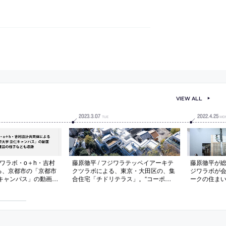
VIEW ALL
2023
.
3
.
07
2022
.
4
.
25
TUE
MO
ジワラボ・o＋h・吉村
藤原徹平 / フジワラテッペイアーキテ
藤原徹平が
る、京都市の「京都市
クツラボによる、東京・大田区の、集
ジワラボが
仁キャンパス」の動画。
合住宅「チドリテラス」。“コーポラ
ークの住ま
加えて建設の様子など
ティブハウス”として計画。元の土地
真。グッド
所有者の意思に応え“庭と共生する建
の中から、“
築”を求め、“雁行配置”で多くの樹木を
求”等の独自
残して建物の存在感も軽減。住戸と庭
作品を選出
の在り方を追求して“18戸18タイプ”を
数