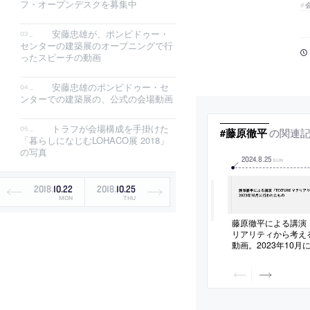
フ・オープンデスクを募集中
安藤忠雄が、ポンピドゥー・
センターの建築展のオープニングで行
ったスピーチの動画
安藤忠雄のポンピドゥー・セ
ンターでの建築展の、公式の会場動画
トラフが会場構成を手掛けた
の関連
#藤原徹平
「暮らしになじむLOHACO展 2018」
の写真
2024
.
8
.
25
SUN
2018
.
10
.
22
2018
.
10
.
25
MON
THU
藤原徹平による講演「T
リアリティから考え
動画。2023年10