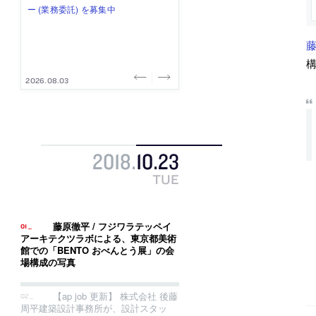
式会社」が、設計スタッフ（経験
み”を作り、リモートワーク主体の働
ー (業務委託) を募集中
け、スタッフ同士で助け合う環境づ
ALA INC.」が、設計スタッフ・アル
者・既卒・2027年新卒）を募集中
き方を実践する「株式会社つぎと」
くりも行う「E.A.S.T.architects」
バイト・事務職を募集中
が、設計スタッフ（経験者・既卒）
が、設計スタッフ（経験者・既卒・
藤
を募集中
2027年新卒）を募集中
構
2026.08.07
2026.08.03
2026.08.03
2026.07.31
2026.07.30
2018
.
10
.
23
TUE
藤原徹平 / フジワラテッペイ
アーキテクツラボによる、東京都美術
館での「BENTO おべんとう展」の会
場構成の写真
【ap job 更新】 株式会社 後藤
周平建築設計事務所が、設計スタッ