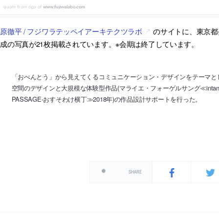
www.fujiwalabo.com
原徹平 / フジワラテッペイアーキテクツラボ
のサイトに、東京都
成の写真が21枚掲載されています。※会期は終了しています。
「おべんとう」から見えてくるコミュニケーション・デザインをテーマと
空間のデザインと大規模な体験型作品(マライエ・フォーゲルサング≪intangible
PASSAGE-おすそわけ横丁≫2018年)の作品設計サポートを行った。
SHARE