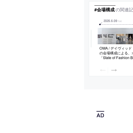
の関連
#会場構成
2026
.
6
.
09
TUE
OMA / デイヴィッ
の会場構成による、
「State of Fashion B
2026」。ファッシ
在として捉える展覧
クタクル”と“隠れた
を促す為、表が金属
露出とした展示パネ
完成品を見せて裏側