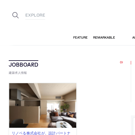
建築求人情報
佐々木慧が主宰する「axonometric株
古民家を軸に全国で“価値循環の仕組
リノベる株式会社が、設計パートナ
社会への影響力のある建築を手掛
代官山を拠点に活動する「梅澤竜也 /