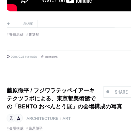
SHARE
安藤忠雄
建築展
2018.10.23 Tue 10:20
permalink
藤原徹平 / フジワラテッペイアーキ
SHARE
テクツラボによる、東京都美術館で
の「BENTO おべんとう展」の会場構成の写真
ARCHITECTURE
ART
|
会場構成
藤原徹平