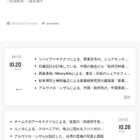
会場構成
藤原徹平
2018.10.23 Tue 10:05
permalink
ツバメアーキテクツによる、西東京市の、シェアキッチンや一坪ショップを核としたシェアデパートメント「HIBARIDO」
10
.
20
日建設計が計画している、中国の複合ビル「杭州万科復興路TODプロジェクト」
SAT
西倉美祝 / MinoryArtsによる、東京・渋谷のシェアオフィスの為の「テーブル：偶然の船」の内覧会が開催
杉本博司と榊田倫之による新素材研究所の建築展「新素材×旧素材」の会場写真
アルヴァロ・シザらによる、中国・杭州市の、中国美術学院内の美術館の写真
ほか
チームラボアーキテクツらによる、佐賀の「武雄市庁舎」の写真
10
.
26
エノタによる、スロベニアの、地上に現れるフジツボのような屋根形状が特徴的なスパ「Termalija Family Wellness」の写真
FRI
アルヴァロ・シザらが設計した、台湾の霊廟の写真と図面