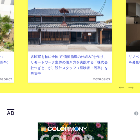
社」
古民家を軸に全国で“価値循環の仕組み”を作り、
リノベ
年新卒）
リモートワーク主体の働き方を実践する「株式会
を募集
社つぎと」が、設計スタッフ（経験者・既卒）を
募集中
26.08.07
2026.08.03