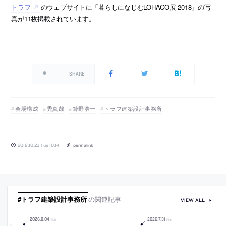
トラフ
のウェブサイトに「暮らしになじむLOHACO展 2018」の写
真が11枚掲載されています。
SHARE
会場構成
禿真哉
鈴野浩一
トラフ建築設計事務所
2018.10.23 Tue 10:14
permalink
#トラフ建築設計事務所
の関連記事
VIEW ALL
2026
.
8
.
04
2026
.
7
.
31
TUE
FRI