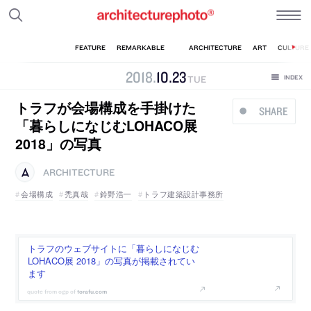
2018
.
10
.
23
TUE
トラフが会場構成を手掛けた
SHARE
「暮らしになじむLOHACO展
2018」の写真
ARCHITECTURE
会場構成
禿真哉
鈴野浩一
トラフ建築設計事務所
トラフのウェブサイトに「暮らしになじむ
LOHACO展 2018」の写真が掲載されてい
ます
torafu.com