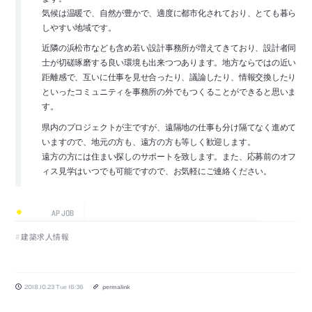
気候は温暖で、自然が豊かで、適度に都市化されており、とても暮ら
しやすい地域です。
近隣の浜松市なども含め若い設計事務所が増えてきており、設計者同
士が切磋琢磨する良い環境も出来つつあります。地方ならではの近い
距離感で、互いに仕事を見せ合ったり、議論したり、情報交換したり
といったコミュニティを事務所の外でもつくることができると思いま
す。
県内のプロジェクトが主ですが、遠隔地の仕事も分け隔てなく進めて
いますので、地元の方も、遠方の方も等しく歓迎します。
遠方の方には住まい探しのサポートを致します。また、応募前のオフ
ィス見学はいつでも可能ですので、お気軽にご連絡ください。
AP JOB
建築求人情報
2018.10.23 Tue 16:36
permalink