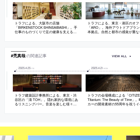
トラフによる、大阪市の店舗
トラフによる、東京・港区のオフ
「BIRKENSTOCK SHINSAIBASHI」。手
「ARO」。海外アウトドアブラン
仕事のものづくりで足の健康を支えるブ
本拠点。自然と都市の感覚が重な
ランドの店。ルーツである“歩くこと”の表
場を目指し、“富士山への眺望”の
現を求め、“地面・素材・奥行のある風
や“日本の山の風景から抽出した色
景”の空間化を志向。土を混ぜ込んだ“和紙
用などで空間を構築。木製の家具
壁面”と力強さを備えた“木製作品”で場を
体に渡って意識的に配置
構築
#禿真哉
の関連記事
VIEW ALL
2025
.
4
.
25
2025
.
4
.
21
FRI
MON
トラフ建築設計事務所による、東京・渋
トラフの会場構成による「CITIZEN 
谷区の「濤 TOH」。隠れ家的な環境にあ
Titanium: The Beauty of Tim
るリスニングバー。音楽を楽しむ様々な
カーの開発素材の55周年を祝うイ
状況をイメージして、DJカウンターを囲
ト。世界各地で展開も可能な“素
むVIP席・重心の低いソファ席・発光天板
できる空間”を求め、開発用の“実
のカウンター席を用意。音響面では“伝統
ト”で什器を作り分散配置する構
と最先端の同居”も意図する
案。光を反射して表情が絶え間な