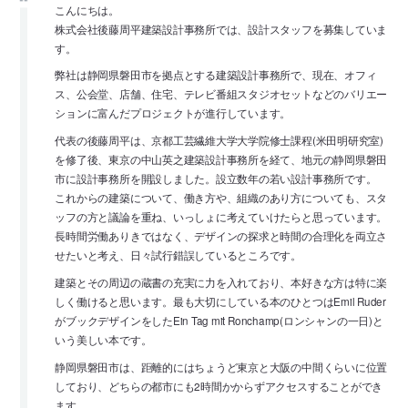
こんにちは。
株式会社後藤周平建築設計事務所では、設計スタッフを募集していま
す。
弊社は静岡県磐田市を拠点とする建築設計事務所で、現在、オフィ
ス、公会堂、店舗、住宅、テレビ番組スタジオセットなどのバリエー
ションに富んだプロジェクトが進行しています。
代表の後藤周平は、京都工芸繊維大学大学院修士課程(米田明研究室)
を修了後、東京の中山英之建築設計事務所を経て、地元の静岡県磐田
市に設計事務所を開設しました。設立数年の若い設計事務所です。
これからの建築について、働き方や、組織のあり方についても、スタ
ッフの方と議論を重ね、いっしょに考えていけたらと思っています。
長時間労働ありきではなく、デザインの探求と時間の合理化を両立さ
せたいと考え、日々試行錯誤しているところです。
建築とその周辺の蔵書の充実に力を入れており、本好きな方は特に楽
しく働けると思います。最も大切にしている本のひとつはEmil Ruder
がブックデザインをしたEin Tag mit Ronchamp(ロンシャンの一日)と
いう美しい本です。
静岡県磐田市は、距離的にはちょうど東京と大阪の中間くらいに位置
しており、どちらの都市にも2時間かからずアクセスすることができ
ます。