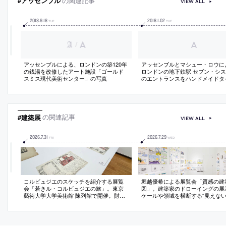
#アッセンブル
の関連記事
VIEW ALL
2018
.
9
.
18
2018
.
1
.
02
TUE
TUE
/
アッセンブルによる、ロンドンの築120年
アッセンブルとマシュー・ロウに
の銭湯を改修したアート施設「ゴールド
ロンドンの地下鉄駅 セブン・シ
スミス現代美術センター」の写真
のエントランスをハンドメイドタ
覆ったプロジェクトの写真
#建築展
の関連記事
VIEW ALL
2026
.
7
.
31
2026
.
7
.
29
FRI
WED
コルビュジエのスケッチを紹介する展覧
堀越優希による展覧会「質感の建
会「若きル・コルビュジエの旅」。東京
図」。建築家のドローイングの展
藝術大学大学美術館 陳列館で開催。財団
ケールや領域を横断する“見えな
所蔵の資料から旅先で描いたスケッチ約
り”を表現する為に独自の図法を
100点を選定し、高解像度データを元に原
観と客観が混在する建築の経験を
寸大で複製して展示
の喪失なしでの描画も試行