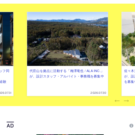
ッフ同
代官山を拠点に活動する「梅澤竜也 / ALA INC.」
佐々木慧
が、設計スタッフ・アルバイト・事務職を募集中
が、設
（経験
を募集
26.07.31
2026.07.30