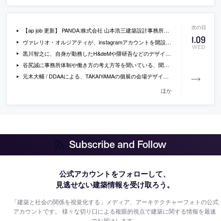
【ap job 更新】 PANDA:株式会社 山本浩三建築設計事務所が、設計スタッフを募集中
1
.
09
ヴァレリオ・オルジアティが、instagramアカウントを開設しています
WED
黒川智之に、自身が勤務したH&deMや隈研吾などのデザインプロセスの話や自身の最新プロジェクトについて聞いているインタビュー
谷尻誠に事務所体制や働き方の考え方等を聞いている、聞き手の浅子佳英の実直な質問も印象的なインタビュー
元木大輔 / DDAAによる、TAKAIYAMAの個展の会場デザイン「TAKAIYAMA inc. EXHIBITION 3F/B.C.G」
ほか
Subscribe and Follow
公式アカウントをフォローして、
見逃せない建築情報を受け取ろう。
「建築と社会の関係を視覚化する」メディア、アーキテクチャーフォトの公式
アカウントです。
様々な切り口による複眼的視点で建築に関する情報を最速
でお届けします。