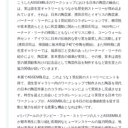
こうしたASSEMBLEのワークショップにおける日本の陶芸の融合に
は、実は資生堂ギャラリーともつながる歴史的ストーリーが埋め込ま
れています。それは、日本の陶芸家、濱田庄司とイギリスの陶芸家、
バーナード・リーチによる１世紀前のコラボレーションです。柳宗悦
や富本憲吉らとともに民芸運動に関わった濱田庄司は、1920年にバ
ーナード・リーチの帰国にともないイギリスに移り、コーンウォール
州セント・アイヴスに日本の伝統的な登り窯を築窯し共に活動します
(濱田庄司は、帰国後に栃木県益子町で作陶を開始)。また同時期に資
生堂ギャラリーでは、福原信三と交友のあったバーナード・リーチの
紹介により、陶芸家、富本憲吉の個展が実現し、その後、富本は資生
堂の購買顧客向けの記念品として陶芸作品を制作するなど資生堂との
協力関係が続いていきます。
本展でASSEMBLEは、このような１世紀前のストーリーにヒントを
得て、資生堂ギャラリー内のワークショップで制作された陶器を現代
の日本の陶芸作家とのコラボレーションによって窯焼きし完成させま
す。時空を超えた出会いとコラボレーションにより実現する日本での
ワークショップが、ASSEMBLEによる今日の社会価値創造を促す活
動と魅力を紹介する貴重な機会となれば幸いです。
※リバプールのクランビー・フォー・ストリーツの人々とASSEMBLE
が都市再生に取り組む長期的なヒューマンスケールの協力関係は、地
域が直面する都市空間の荒廃という社会的課題に芸術的な側面からア