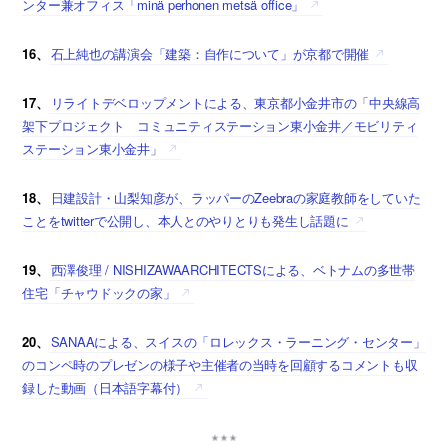
ンター兼オフィス「minä perhonen metsä office」
16、
石上純也の講演会「建築：自作について」が京都で開催
17、
リライトデベロップメントによる、東京都小金井市の「中央線高
架下プロジェクト コミュニティステーション東小金井／モビリティ
ステーション東小金井」
18、
日建設計・山梨知彦が、ラッパーのZeebraの家庭教師をしていた
ことをtwitterで公開し、本人とのやりとりも発生し話題に
19、
西澤俊理 / NISHIZAWAARCHITECTSによる、ベトナムの多世帯
住宅「チャウドックの家」
20、
SANAAによる、スイスの「ロレックス・ラーニング・センター」
のコンペ時のプレゼンの様子や主催者の当時を回顧するコメントも収
録した動画（日本語字幕付）