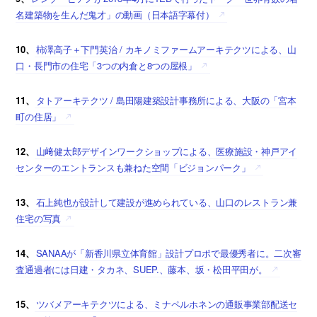
名建築物を生んだ鬼才」の動画（日本語字幕付）
10、
柿澤高子＋下門英治 / カキノミファームアーキテクツによる、山
口・長門市の住宅「3つの内倉と8つの屋根」
11、
タトアーキテクツ / 島田陽建築設計事務所による、大阪の「宮本
町の住居」
12、
山﨑健太郎デザインワークショップによる、医療施設・神戸アイ
センターのエントランスも兼ねた空間「ビジョンパーク」
13、
石上純也が設計して建設が進められている、山口のレストラン兼
住宅の写真
14、
SANAAが「新香川県立体育館」設計プロポで最優秀者に。二次審
査通過者には日建・タカネ、SUEP.、藤本、坂・松田平田が。
15、
ツバメアーキテクツによる、ミナペルホネンの通販事業部配送セ