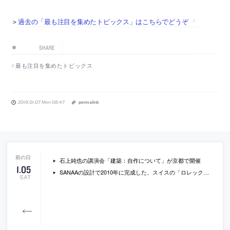
＞
過去の「最も注目を集めたトピックス」はこちらでどうぞ
SHARE
最も注目を集めたトピックス
2019.01.07 Mon 08:47
permalink
石上純也の講演会「建築：自作について」が京都で開催
1
.
05
SANAAの設計で2010年に完成した、スイスの「ロレックス・ラーニングセンター」の現場の様子を収録した動画（日本語字幕付）
SAT