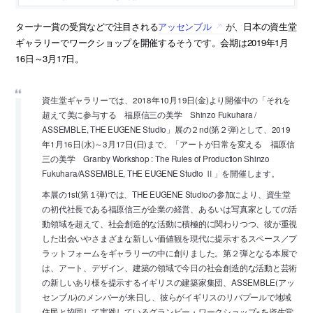
ターナー賞の受賞などで注目される
アッセンブル
が、日本の資生堂
ギャラリーでワークショップを開催するそうです。会期は2019年1月
16日～3月17日。
資生堂ギャラリーでは、2018年10月19日(金)より開催中の「それを
超えて美に参与する 福原信三の美学 Shinzo Fukuhara /
ASSEMBLE, THE EUGENE Studio」展の２nd(第２弾)として、2019
年1月16日(水)～3月17日(日)まで、「アートが日常を変える 福原信
三の美学 Granby Workshop : The Rules of Production Shinzo
Fukuhara/ASSEMBLE, THE EUGENE Studio Ⅱ」を開催します。
本展の1st(第１弾)では、THE EUGENE Studioの参加により、資生堂
の初代社長である福原信三が企業の経営、あるいは写真家としての活
動領域を超えて、社会創造的な活動に積極的に関わりつつ、彼が重視
した出会いやさまざまな新しい価値観を現代に提示するスペース／プ
ラットフォームをギャラリーの中に創りました。第２弾となる本展で
は、アート、デザイン、建築の領域で今日の社会創造的な活動と芸術
の新しいあり様を提示するイギリスの建築家集団、ASSEMBLE(アッ
センブル)のメンバーが来日し、彼らがイギリスのリバプールで地域
住民と協同して実践しているグランビー・ワークショップ※を資生堂