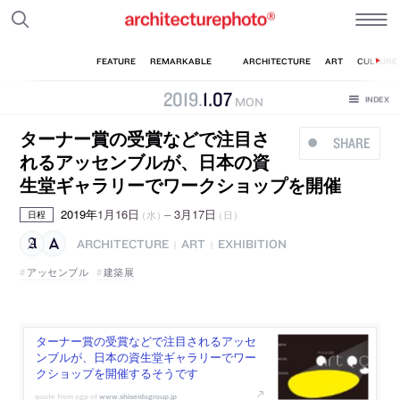
2019
.
1
.
07
MON
ターナー賞の受賞などで注目さ
SHARE
れるアッセンブルが、日本の資
生堂ギャラリーでワークショップを開催
2019年
1月16日
–
3月17日
（水）
（日）
日程
ARCHITECTURE
ART
EXHIBITION
|
|
アッセンブル
建築展
ターナー賞の受賞などで注目されるアッセ
ンブルが、日本の資生堂ギャラリーでワー
クショップを開催するそうです
www.shiseidogroup.jp