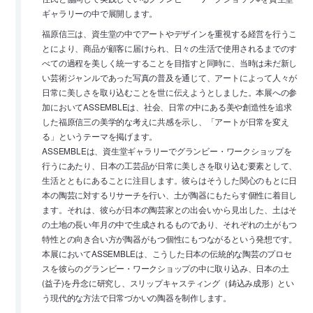
ギャラリーの中で展開します。
福原信三は、資生堂の中でアートやデザインを重視する経営を行うこ
とにより、商品が顧客に届けられ、日々の生活で使用されるまでのす
べての過程を美しく統一することを目指すと同時に、当時は未だ新し
い芸術ジャンルであった写真の普及を通じて、アートによって人々が
日常に美しさを取り込むことを世に伝えようとしました。本展への参
加においてASSEMBLEは、社会、日常の中にある美や創造性を追求
した福原信三の美学的な考えに共感を示し、「アートが日常を変え
る」というテーマを掲げます。
ASSEMBLEは、資生堂ギャラリーでグランビー・ワークショップを
行うにあたり、日本の工芸品が日常に美しさを取り込む要素として、
生活とともにあることに注目します。彼らはそうした関心のもとに日
本の陶芸に対するリサーチを行い、土が陶器にもたらす個性に着目し
ます。それは、彼らが日本の陶芸家との出会いから見出した、土はそ
の土地の長い年月の中で生成されるものであり、それぞれの土がもつ
特性との向き合い方が陶器がもつ個性にもつながるという発想です。
本展においてASSEMBLEは、こうした日本の伝統的な陶芸のプロセ
スを彼らのグランビー・ワークショップの中に取り込み、日本の土
(益子)を丹念に研究し、スリップキャスティング（鋳込み成形）とい
う現代的な方法で日常づかいの陶器を制作します。