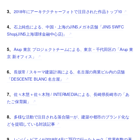
3、
2018年にアーキテクチャーフォトで注目された作品トップ10
4、
石上純也による、中国・上海のJINSメガネ店舗「JINS SWFC
Shop(JINS上海環球金融中心店)」
5、
Arup 東京 プロジェクトチームによる、東京・千代田区の「Arup 東
京 新オフィス」
6、
長坂常 / スキーマ建築計画による、名古屋の商業ビル内の店舗
「DESCENTE BLANC 名古屋」
7、
佐々木慧＋佐々木翔 / INTERMEDIAによる、長崎県長崎市の「あ
たご保育園」
8、
多様な活動で注目される落合陽一が、建築や都市のブランド化な
どを提唱している対談記事
9、
レンゾ・ピアノが2018年4月にTEDで行ったトーク「世界有数の著