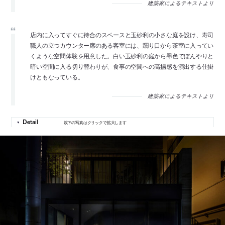
建築家によるテキストより
店内に入ってすぐに待合のスペースと玉砂利の小さな庭を設け、寿司
職人の立つカウンター席のある客室には、躙り口から茶室に入ってい
くような空間体験を用意した。白い玉砂利の庭から墨色でぼんやりと
暗い空間に入る切り替わりが、食事の空間への高揚感を演出する仕掛
けともなっている。
建築家によるテキストより
以下の写真はクリックで拡大します