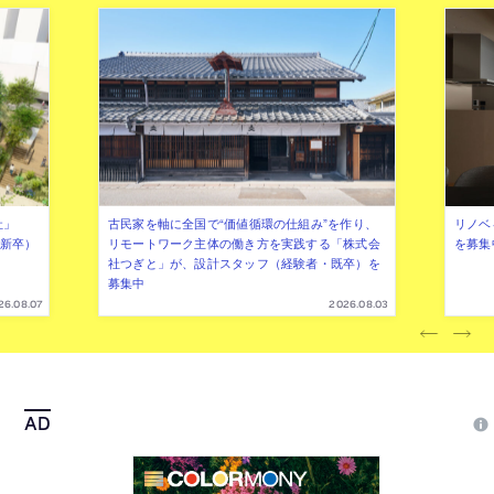
社」
古民家を軸に全国で“価値循環の仕組み”を作り、
リノベ
年新卒）
リモートワーク主体の働き方を実践する「株式会
を募集
社つぎと」が、設計スタッフ（経験者・既卒）を
募集中
26.08.07
2026.08.03