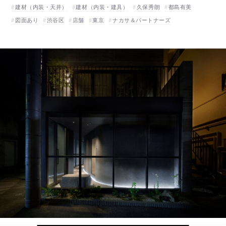
建材（内装・天井）
建材（内装・建具）
久保秀朗
都島有美
図面あり
渋谷区
店舗
東京
ナカサ＆パートナーズ