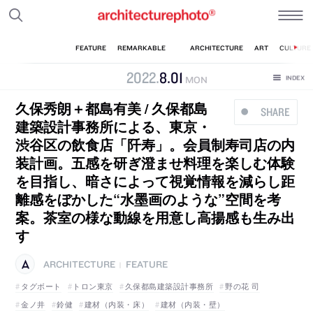
2022
.
8
.
01
MON
久保秀朗＋都島有美 / 久保都島
SHARE
建築設計事務所による、東京・
渋谷区の飲食店「阡寿」。会員制寿司店の内
装計画。五感を研ぎ澄ませ料理を楽しむ体験
を目指し、暗さによって視覚情報を減らし距
離感をぼかした“水墨画のような”空間を考
案。茶室の様な動線を用意し高揚感も生み出
す
ARCHITECTURE
FEATURE
|
タグボート
トロン東京
久保都島建築設計事務所
野の花 司
金ノ井
鈴健
建材（内装・床）
建材（内装・壁）