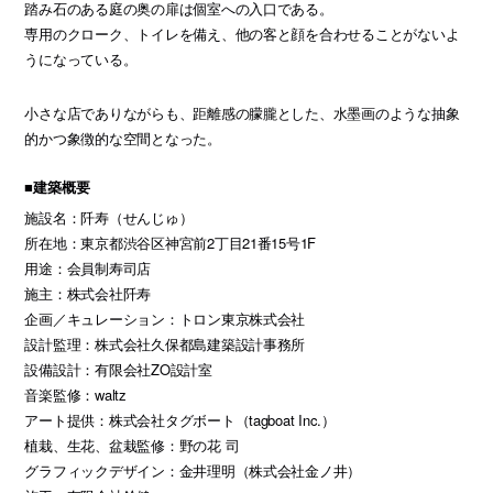
踏み石のある庭の奥の扉は個室への入口である。
専用のクローク、トイレを備え、他の客と顔を合わせることがないよ
うになっている。
小さな店でありながらも、距離感の朦朧とした、水墨画のような抽象
的かつ象徴的な空間となった。
■建築概要
施設名：阡寿（せんじゅ）
所在地：東京都渋谷区神宮前2丁目21番15号1F
用途：会員制寿司店
施主：株式会社阡寿
企画／キュレーション：トロン東京株式会社
設計監理：株式会社久保都島建築設計事務所
設備設計：有限会社ZO設計室
音楽監修：waltz
アート提供：株式会社タグボート（tagboat Inc.）
植栽、生花、盆栽監修：野の花 司
グラフィックデザイン：金井理明（株式会社金ノ井）