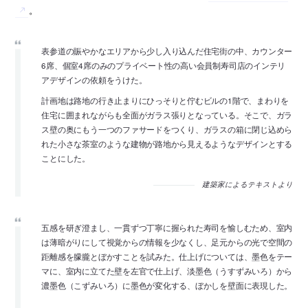
。
表参道の賑やかなエリアから少し入り込んだ住宅街の中、カウンター
6席、個室4席のみのプライベート性の高い会員制寿司店のインテリ
アデザインの依頼をうけた。
計画地は路地の行き止まりにひっそりと佇むビルの1階で、まわりを
住宅に囲まれながらも全面がガラス張りとなっている。そこで、ガラ
ス壁の奥にもう一つのファサードをつくり、ガラスの箱に閉じ込めら
れた小さな茶室のような建物が路地から見えるようなデザインとする
ことにした。
建築家によるテキストより
五感を研ぎ澄まし、一貫ずつ丁寧に握られた寿司を愉しむため、室内
は薄暗がりにして視覚からの情報を少なくし、足元からの光で空間の
距離感を朦朧とぼかすことを試みた。仕上げについては、墨色をテー
マに、室内に立てた壁を左官で仕上げ、淡墨色（うすずみいろ）から
濃墨色（こずみいろ）に墨色が変化する、ぼかしを壁面に表現した。