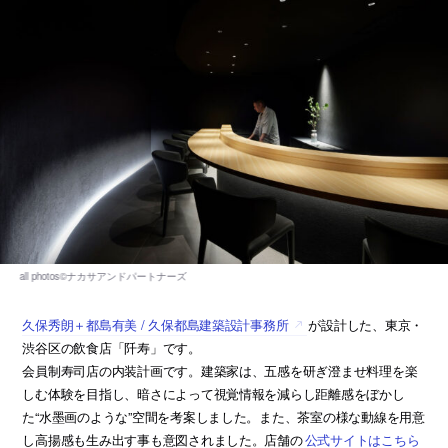
久保秀朗＋都島有美 / 久保都島建築設計事務所
が設計した、東京・
渋谷区の飲食店「阡寿」です。
会員制寿司店の内装計画です。建築家は、五感を研ぎ澄ませ料理を楽
しむ体験を目指し、暗さによって視覚情報を減らし距離感をぼかし
た“水墨画のような”空間を考案しました。また、茶室の様な動線を用意
し高揚感も生み出す事も意図されました。店舗の
公式サイトはこちら