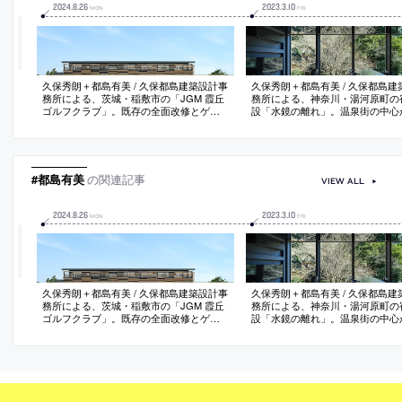
2024
.
8
.
26
2023
.
3
.
10
MON
FRI
久保秀朗＋都島有美 / 久保都島建築設計事
久保秀朗＋都島有美 / 久保都島建
務所による、茨城・稲敷市の「JGM 霞丘
務所による、神奈川・湯河原町の
ゴルフクラブ」。既存の全面改修とゲー
設「水鏡の離れ」。温泉街の中心
トの増築。施設イメージの一新と現代ニ
れた山深い敷地。変化する自然風
ーズへの応答を目指し、曲線で繋がる“大
大限生かす”在り方を目指し、周
きな土の塊”の様なゲートで高揚感を与え
込む“鏡の様な”天井と“川に向かい
る建築を考案。内部でも曲面を多用し
面構成を考案。仕上げや設備等も
て“柔らかさ”を空間にまとわせる
色を際立たせるよう選定
#都島有美
の関連記事
VIEW ALL
2024
.
8
.
26
2023
.
3
.
10
MON
FRI
久保秀朗＋都島有美 / 久保都島建築設計事
久保秀朗＋都島有美 / 久保都島建
務所による、茨城・稲敷市の「JGM 霞丘
務所による、神奈川・湯河原町の
ゴルフクラブ」。既存の全面改修とゲー
設「水鏡の離れ」。温泉街の中心
トの増築。施設イメージの一新と現代ニ
れた山深い敷地。変化する自然風
ーズへの応答を目指し、曲線で繋がる“大
大限生かす”在り方を目指し、周
きな土の塊”の様なゲートで高揚感を与え
込む“鏡の様な”天井と“川に向かい
る建築を考案。内部でも曲面を多用し
面構成を考案。仕上げや設備等も
て“柔らかさ”を空間にまとわせる
色を際立たせるよう選定