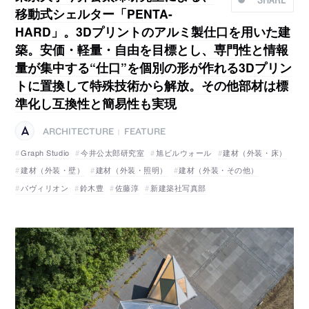
移動式シェルター「PENTA-
HARD」。3Dプリントのアルミ製仕口を用いた建
築。安価・軽量・自由を目標とし、専門性と情報
量が集中する“仕口”を個別の形が作れる3Dプリン
トに置換して特殊技術から解放。その他部材は標
準化し互換性と簡易性も実現
ARCHITECTURE
FEATURE
|
Graph Studio
今井公太郎研究室
旭ビルウォール
建材（外装・床）
建材（外装・壁）
建材（外装・照明）
建材（外装・その他）
パヴィリオン
鈴木豊
佐藤淳
新建築社写真部