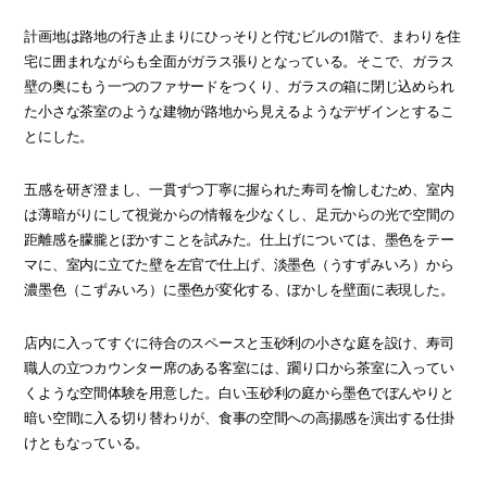
計画地は路地の行き止まりにひっそりと佇むビルの1階で、まわりを住
宅に囲まれながらも全面がガラス張りとなっている。そこで、ガラス
壁の奥にもう一つのファサードをつくり、ガラスの箱に閉じ込められ
た小さな茶室のような建物が路地から見えるようなデザインとするこ
とにした。
五感を研ぎ澄まし、一貫ずつ丁寧に握られた寿司を愉しむため、室内
は薄暗がりにして視覚からの情報を少なくし、足元からの光で空間の
距離感を朦朧とぼかすことを試みた。仕上げについては、墨色をテー
マに、室内に立てた壁を左官で仕上げ、淡墨色（うすずみいろ）から
濃墨色（こずみいろ）に墨色が変化する、ぼかしを壁面に表現した。
店内に入ってすぐに待合のスペースと玉砂利の小さな庭を設け、寿司
職人の立つカウンター席のある客室には、躙り口から茶室に入ってい
くような空間体験を用意した。白い玉砂利の庭から墨色でぼんやりと
暗い空間に入る切り替わりが、食事の空間への高揚感を演出する仕掛
けともなっている。