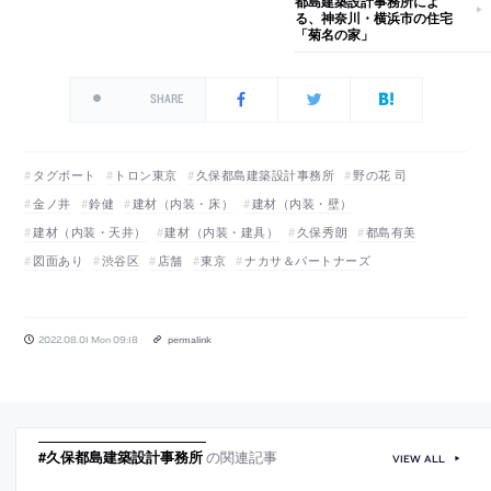
都島建築設計事務所によ
る、神奈川・横浜市の住宅
「菊名の家」
SHARE
タグボート
トロン東京
久保都島建築設計事務所
野の花 司
金ノ井
鈴健
建材（内装・床）
建材（内装・壁）
建材（内装・天井）
建材（内装・建具）
久保秀朗
都島有美
図面あり
渋谷区
店舗
東京
ナカサ＆パートナーズ
2022.08.01 Mon 09:18
permalink
#久保都島建築設計事務所
の関連記事
VIEW ALL