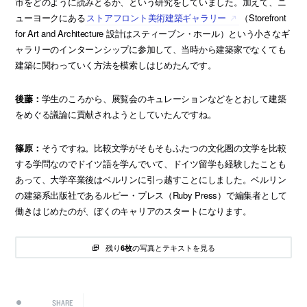
市をどのように読みとるか、という研究をしていました。加えて、ニ
ューヨークにある
ストアフロント美術建築ギャラリー
（Storefront
for Art and Architecture 設計はスティーブン・ホール）という小さなギ
ャラリーのインターンシップに参加して、当時から建築家でなくても
建築に関わっていく方法を模索しはじめたんです。
後藤：
学生のころから、展覧会のキュレーションなどをとおして建築
をめぐる議論に貢献されようとしていたんですね。
篠原：
そうですね。比較文学がそもそもふたつの文化圏の文学を比較
する学問なのでドイツ語を学んでいて、ドイツ留学も経験したことも
あって、大学卒業後はベルリンに引っ越すことにしました。ベルリン
の建築系出版社であるルビー・プレス（Ruby Press）で編集者として
働きはじめたのが、ぼくのキャリアのスタートになります。
残り
の写真とテキストを見る
6枚
SHARE