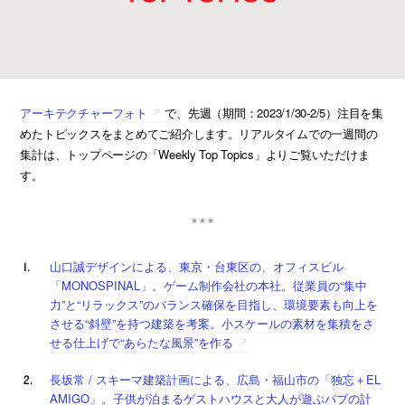
アーキテクチャーフォト
で、先週（期間：2023/1/30-2/5）注目を集
めたトピックスをまとめてご紹介します。リアルタイムでの一週間の
集計は、トップページの「Weekly Top Topics」よりご覧いただけま
す。
山口誠デザインによる、東京・台東区の、オフィスビル
「MONOSPINAL」。ゲーム制作会社の本社。従業員の“集中
力”と“リラックス”のバランス確保を目指し、環境要素も向上を
させる“斜壁”を持つ建築を考案。小スケールの素材を集積をさ
せる仕上げで“あらたな風景”を作る
長坂常 / スキーマ建築計画による、広島・福山市の「独忘＋EL
AMIGO」。子供が泊まるゲストハウスと大人が遊ぶパブの計