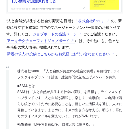
しい情報が追加されました
job.architecturephoto.net
“人と自然が共生する社会の実現”を目指す
「株式会社Sanu」
の、新
規に設立する建築部門でのマネージャーとメンバー募集のお知らせで
す。詳しくは、
ジョブボードの当該ページ
にてご確認ください。
アーキテクチャーフォトジョブボード
には、その他にも、色々な
事務所の求人情報が掲載されています。
新規の求人の投稿はこちらからお気軽にお問い合わせください
。
株式会社Sanu 「人と自然が共生する社会の実現」を目指す、ライ
フスタイルブランド｜計画・建築部門の立ち上げメンバーを募集
■SANUとは
SANUは「人と自然が共生する社会の実現」を目指す、ライフスタイ
ルブランドです。人と自然が調和し、楽しく、健康的にこの地球で暮
らし続けていくために必要なことを、新しい生活様式を通し、人々に
発信していきます。まじめに、未来の生き方を考える。明るく、私た
ちのライフスタイルを変えていく。それがSANUです。
■Mission「Live with nature. 自然と共に生きる。」