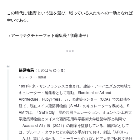
この時代に“建築”という道を選び、戦っている人たちへの一助となれば
幸いである。
（アーキテクチャーフォト編集長 / 後藤連平）
篠原祐馬
（しのはら ゆうま）
キュレーター・編集者
1991年 米・サンフランシスコ生まれ。建築・アーバニズムの領域で
キュレーター・編集者として活動。Storefront for Art and
Architecture、Ruby Press、カナダ建築センター（CCA）での勤務を
経て、現在スイス建築博物館（S AM）のキュレーターを務める。S
AMでは、「Swim City」展の共同キュレーション、ミュンヘン工科大
学建築博物館とスイス北西部応用科学芸術大学建築学部と共同で
「Access of All」展（2021）の翻案を監修している。翻訳家として
は、ブルーノ・タウトなどの英訳を手がけており、雑誌「ARCH+」
「A+U」等にも携わる。ニューヨークのコロンビア大学で比較文学社