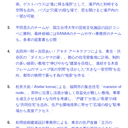
画。ゲストハウスは“孤に帰る場所”として、瀬戸内と対峙する
空間を志向。パブは“穴蔵”の様な場で、窓を開けると瀬戸内の
一望が可能
平田晃久のチームが、国立台湾大学の芸術文化施設の設計コン
ペに勝利。最終候補にはSANAAのチームやザハ事務所のチーム
も。各者の提案書も公開
吉田州一郎＋吉田あい / アキチ アーキテクツによる、東京・渋
谷区の「ダイカンヤマの家」。都心の住宅密集地に計画。制約
の多い細長い敷地で“伸びやかな”建築を目指し、連続する木造
フレームの“チューブ状の空間”を活かした“大きな一室空間”を志
向。都市の狭間で暮らす為の“地形”を作る
松井大佑 / Atelier komaによる、福岡市の集合住宅「mansion of
nude」。郊外に位置し法規が厳しく収益化が難しい敷地。事業
を成立させる様々な与件を考慮し、“戸建て”が並ぶ“長屋”の様
な“共同住宅”を志向。住戸を隣地境界に寄せて“広場の様な”駐車
場から直接アクセス
松岡佑樹建築設計事務所による、東京の住戸改修「立川の