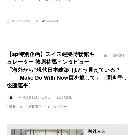
2023.02.06 Mon 15:34
permalink
【ap特別企画】スイス建築博物館キ
SHARE
ュレーター 篠原祐馬インタビュー
「海外から“現代日本建築”はどう見えている？
─── Make Do With Now展を通して」（聞き手：
後藤連平）
ARCHITECTURE
FEATURE
|
篠原祐馬
後藤連平
インタビュー