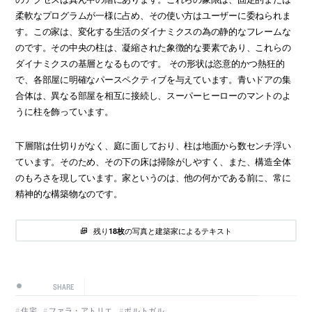
柔軟なプログラムが一様に占め、その使い方はユーザーに委ねられま
す。この家は、変化する生活のダイナミクスの為の静的なフレームな
のです。その中央の柱は、凝縮された象徴的な要素であり、これらの
ダイナミクスの基層となるものです。 その形状は恣意的かつ熱狂的
で、各部屋に明確なパースペクティブを与えています。青いドアの集
合体は、異なる部屋を相互に接続し、スーパーヒーローのマントのよ
うに柱を飾っています。
下層階は仕切りがなく、庭に面しており、柱は地面から数センチ浮い
ています。そのため、その下の床は掃除がしやすく、また、構造全体
のもろさを現しています。家というのは、他の何かである前に、常に
精神的な構築物なのです。
残り
の写真と建築家によるテキスト
18枚
SHARE
住宅
ファラ・アトリエ
ポルトガル