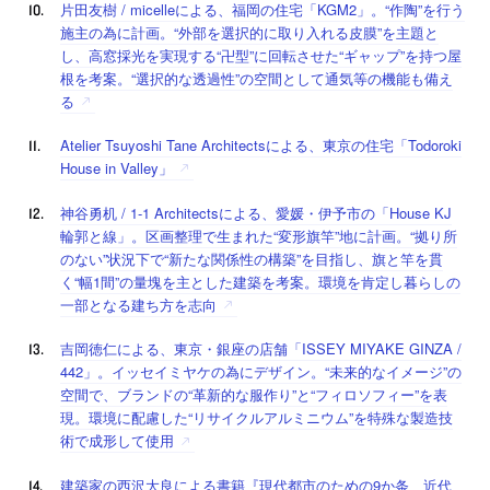
片田友樹 / micelleによる、福岡の住宅「KGM2」。“作陶”を行う
施主の為に計画。“外部を選択的に取り入れる皮膜”を主題と
し、高窓採光を実現する“卍型”に回転させた“ギャップ”を持つ屋
根を考案。“選択的な透過性”の空間として通気等の機能も備え
る
Atelier Tsuyoshi Tane Architectsによる、東京の住宅「Todoroki
House in Valley」
神谷勇机 / 1-1 Architectsによる、愛媛・伊予市の「House KJ
輪郭と線」。区画整理で生まれた“変形旗竿”地に計画。“拠り所
のない”状況下で“新たな関係性の構築”を目指し、旗と竿を貫
く“幅1間”の量塊を主とした建築を考案。環境を肯定し暮らしの
一部となる建ち方を志向
吉岡徳仁による、東京・銀座の店舗「ISSEY MIYAKE GINZA /
442」。イッセイミヤケの為にデザイン。“未来的なイメージ”の
空間で、ブランドの“革新的な服作り”と“フィロソフィー”を表
現。環境に配慮した“リサイクルアルミニウム”を特殊な製造技
術で成形して使用
建築家の西沢大良による書籍『現代都市のための9か条 近代