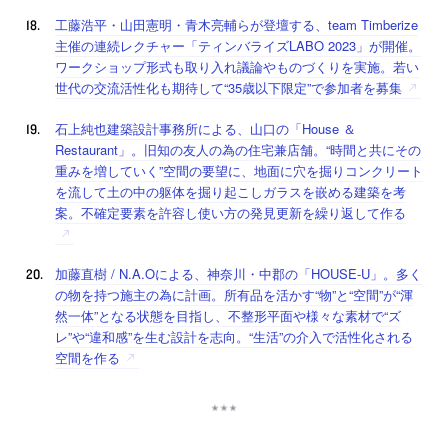
工藤浩平・山田憲明・青木亮輔らが登壇する、team Timberize
主催の連続レクチャー「ティンバライズLABO 2023」が開催。
ワークショップ形式も取り入れ議論やものづくりを実施。若い
世代の交流活性化も期待して“35歳以下限定”で参加者を募集
石上純也建築設計事務所による、山口の「House ＆
Restaurant」。旧知の友人の為の住宅兼店舗。“時間と共にその
重みを増していく”空間の要望に、地面に穴を掘りコンクリート
を流して土の中の躯体を掘り起こしガラスを嵌める建築を考
案。不確定要素を許容し使い方の発見更新を繰り返して作る
加藤直樹 / N.A.Oによる、神奈川・中郡の「HOUSE-U」。多く
の物を持つ施主の為に計画。所有品を活かす“物”と“空間”が“渾
然一体”となる状態を目指し、不整形平面や様々な素材で“ズ
レ”や“違和感”を生む設計を志向。“生活”の介入で活性化される
空間を作る