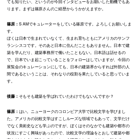
ても知りたい、というのが今回インタビューをお願いした動機でもあ
ります。まずは篠原さんのご経歴からうかがえますか。
篠原：
S AMでキュレーターをしている篠原です。よろしくお願いしま
す。
ぼくは日本で生まれていなくて、生まれ育ちともにアメリカのサンフ
ランシスコです。そのあと日本に住んだこともありません。日本で建
築を学んだり、建築事務所で働いたこともない。日本語は話せるの
で、日本でいま起こっていることをフォローはしていますが、今回の
展覧会のキュレーションにしても、日本の建築界からすれば外部の人
間であるということは、それなりの役割を果たしていると思っていま
す。
後藤：
そもそも建築を学ばれていたわけでもないんですか？
篠原：
はい。ニューヨークのコロンビア大学で比較文学を学びまし
た。アメリカの比較文学はすこしルーズな領域でもあって、文学だけ
でなく美術史なども学ぶのですが、ぼくはそのなかでも建築や都市の
状況にすごく興味があったので、比較文学の理論をとおして建築や都