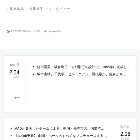
篠原祐馬
後藤連平
インタビュー
2023.02.06 Mon 14:00
permalink
前川國男・坂倉準三・吉村順三の設計で、1955年に完成した“国際文化会館”のドキュメンタリー「THREE ARCHITECTS」。青木淳・藤森照信・皆川明らへのインタビューも収録
2
.
04
塚本由晴、千葉学、セン・クアン、田根剛が、自身がキュレーションしたギャラリー・間での建築展「How is Life?」の出展作品を解説している動画
SAT
MADが参画したチームによる、中国・長春市の、国際空港の新ターミナル。豊かな自然資源に囲まれる地域に計画。地域特徴の反映した都市の公共空間を目指し、光を取り込み植栽や水景を配した“ガーデンエアポート”を志向。鉄道駅舎を“シームレス”に組込んで交通利便性も向上
2
.
08
【ap job更新】 劇場・ホールのすべてをプロデュースする「株式会社シアターワークショップ」が、施設計画（ハード）コンサルティングスタッフを募集中
WED