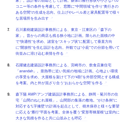
家」。設計者の自邸として計画。躯体の雁行形状や小さなバル
コニー等の条件を考慮して、窓際に“中間領域”を作り“奥行きの
ある空間”の生成を志向。仕上げやレベル差と家具配置等で様々
な居場所を生み出す
石川素樹建築設計事務所による、東京・江東区の「森下の
家」。昔からの商店も残る狭小地に計画。限られた面積の中
で“快適性”を求め、諸室を“スキップ状”に配置して垂直方向
に“開放性”を生む設計を志向。外観では“小庇”での分節を用いて
街並みに溶け込む表情を作る
石躍健志建築設計事務所による、宮崎市の、飲食店兼住宅
「anandah」。亜熱帯に近い気候の地域に計画。心地よい環境
の享受を求め、大屋根を架けて下の“4割”を外部空間とする構成
を考案。内と外が混ざり合う“おおらかな空間”を作る
森下陽 AMP/アンプ建築設計事務所による、静岡・菊川市の住
宅「山間のねじれ屋根」。山間部の集落の敷地。“がけ条例”に
対応する“L字擁壁”の計画を起点として、樹木保存と様々な要望
に応える“雁行”平面を考案。全体を覆う“変形寄棟屋根”は室内に
大きな気積を作ると共に山並みとも呼応