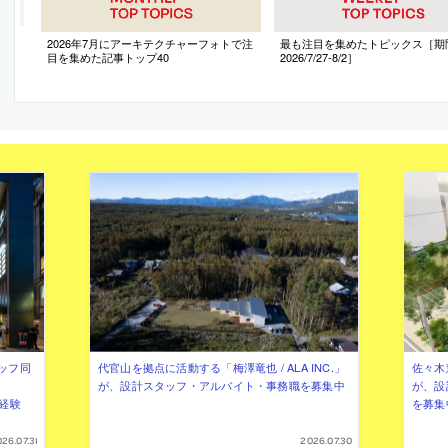
2026年7月にアーキテクチャーフォトで注
最も注目を集めたトピックス［期
目を集めた記事トップ40
2026/7/27-8/2］
ッフ同
代官山を拠点に活動する「梅澤竜也 / ALA INC.」
佐々木慧
が、設計スタッフ・アルバイト・事務職を募集中
が、設
（経験
を募集
26.07.31
2026.07.30