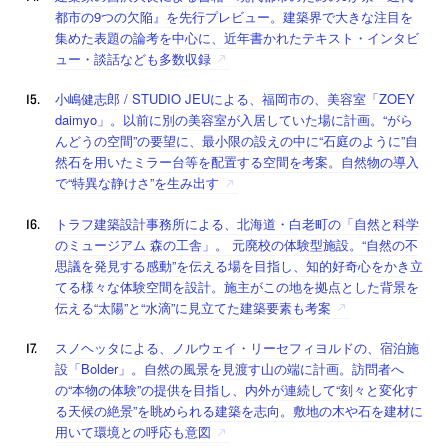
都市の9つの欠陥』を先行プレビュー。建築界で大きな注目を
集めた表題の論考を中心に、近年書かれたテキスト・インタビ
ュー・談話なども多数収録
小嶋健志郎 / STUDIO JEUによる、福岡市の、美容室「ZOEY
daimyo」。以前に別の美容室が入居していた場に計画。“がら
んどうの空間”の要望に、最小限の設えの中に“石庭のように”自
然石を用いたミラー台等を配置する空間を考案。自然物の導入
で“特異な静けさ”を生み出す
トラフ建築設計事務所による、北海道・白老町の「自然と科学
のミュージアム 森の工舎」。 元廃校の体験型施設。“自然の不
思議を発見する感動”を伝える場を目指し、知的好奇心をかき立
てる様々な体験空間を設計。施主がこの地を拠点とした背景を
伝える“太陽”と“水滴”に見立てた建築要素も考案
スノヘッタによる、ノルウェイ・リーセフィヨルドの、宿泊施
設「Bolder」。自然の風景を見渡す山の端に計画。訪問者へ
の“本物の体験”の提供を目指し、内外が連続して“刻々と変化す
る天候の絶景”を眺められる建築を志向。敷地の木や石を建材に
用いて環境との呼応も意図