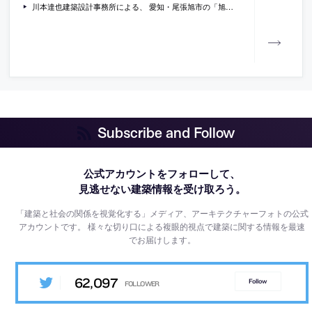
川本達也建築設計事務所による、 愛知・尾張旭市の「旭ケ丘の家」。“将来的に除却可能な構造”の規制がある傾斜地に計画。一般解の“RC造”でない方法を求め、施工にも寄与する“幅15m”の量塊が跳ね出す“木造”建築を考案。諸機能を公道側に集め設備の合理性も高める
Subscribe and Follow
公式アカウントをフォローして、
見逃せない建築情報を受け取ろう。
「建築と社会の関係を視覚化する」メディア、アーキテクチャーフォトの公式
アカウントです。
様々な切り口による複眼的視点で建築に関する情報を最速
でお届けします。
62,097
Follow