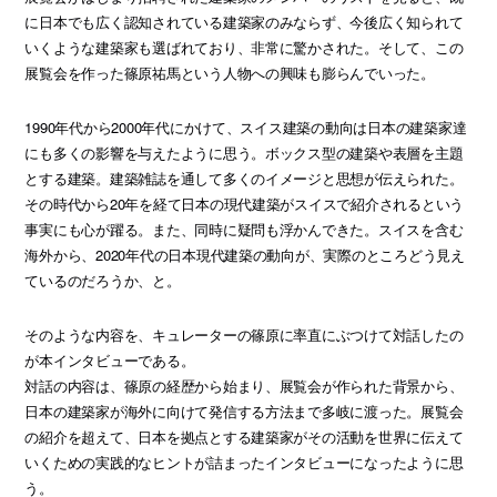
に日本でも広く認知されている建築家のみならず、今後広く知られて
いくような建築家も選ばれており、非常に驚かされた。そして、この
展覧会を作った篠原祐馬という人物への興味も膨らんでいった。
1990年代から2000年代にかけて、スイス建築の動向は日本の建築家達
にも多くの影響を与えたように思う。ボックス型の建築や表層を主題
とする建築。建築雑誌を通して多くのイメージと思想が伝えられた。
その時代から20年を経て日本の現代建築がスイスで紹介されるという
事実にも心が躍る。また、同時に疑問も浮かんできた。スイスを含む
海外から、2020年代の日本現代建築の動向が、実際のところどう見え
ているのだろうか、と。
そのような内容を、キュレーターの篠原に率直にぶつけて対話したの
が本インタビューである。
対話の内容は、篠原の経歴から始まり、展覧会が作られた背景から、
日本の建築家が海外に向けて発信する方法まで多岐に渡った。展覧会
の紹介を超えて、日本を拠点とする建築家がその活動を世界に伝えて
いくための実践的なヒントが詰まったインタビューになったように思
う。