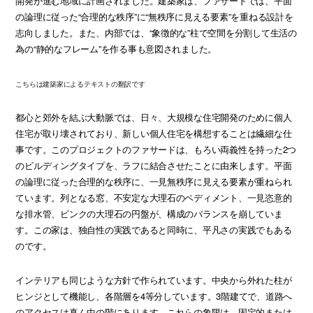
開発が進む地域に計画されました。建築家は、ファサードでは、平面
の論理に従った“合理的な秩序”に“無秩序に見える要素”を重ねる設計を
志向しました。また、内部では、“象徴的な”柱で空間を分割して生活の
為の“静的なフレーム”を作る事も意図されました。
こちらは建築家によるテキストの翻訳です
都心と郊外を結ぶ大動脈では、日々、大規模な住宅開発のために個人
住宅が取り壊されており、新しい個人住宅を構想することは繊細な仕
事です。このプロジェクトのファサードは、もろい両義性を持った2つ
のビルディングタイプを、ラフに結合させたことに由来します。平面
の論理に従った合理的な秩序に、一見無秩序に見える要素が重ねられ
ています。列となる窓、不安定な大理石のペディメント、一見恣意的
な排水管、ピンクの大理石の円盤が、構成のバランスを崩していま
す。この家は、独自性の実践であると同時に、平凡さの実践でもある
のです。
インテリアも同じような方針で作られています。中央から外れた柱が
ヒンジとして機能し、各階層を4等分しています。3階建てで、道路へ
のアクセスは真ん中の階にあります。これらの象限は、固定的または