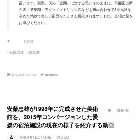
言います。実際、氏の「空間」に対する思いそのままに、平面図に断
面図・透視図・アクソノメトリック図などを重ね合わせて3次元性を
高めた精緻で美しい図面がたくさん展示されます。ぜひ、会場に足を
お運びください。
SHARE
安藤忠雄
建築展
2019.06.11 Tue 17:24
permalink
安藤忠雄が1998年に完成させた美術
SHARE
館を、2015年コンバージョンした愛
媛の宿泊施設の現在の様子を紹介する動画
ARCHITECTURE
VIDEO
|