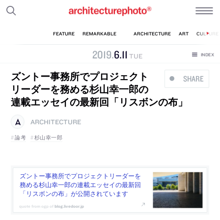
2019
.
6
.
11
TUE
ズントー事務所でプロジェクト
SHARE
リーダーを務める杉山幸一郎の
連載エッセイの最新回「リスボンの布」
ARCHITECTURE
論考
杉山幸一郎
ズントー事務所でプロジェクトリーダーを
務める杉山幸一郎の連載エッセイの最新回
「リスボンの布」が公開されています
blog.livedoor.jp