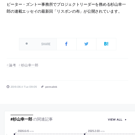
ピーター・ズントー事務所でプロジェクトリーダーを務める杉山幸一
郎の連載エッセイの最新回「リスボンの布」が公開されています。
SHARE
論考
杉山幸一郎
2019.06.11 Tue 09:05
permalink
#杉山幸一郎
の関連記事
VIEW ALL
2026
.
6
.
15
2025
.
2
.
03
MON
MON