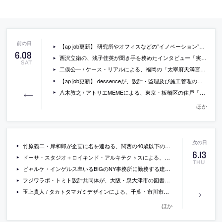
【ap job更新】 研究所やオフィスなどの”イノベーション”に特化した「プラナス株式会社」が、建築意匠設計・内装設計・設備設計の正社員を募集中
6
.
08
西沢立衛の、浅子佳英が聞き手を務めたインタビュー「実験的なプランニングに宿るリビングルーム、キッチン、お風呂の快楽性」
SAT
二俣公一 / ケース・リアルによる、福岡の「太宰府天満宮 天開稲荷社・竈門神社授与所改修計画」
【ap job更新】 dessenceが、設計・監理及び施工管理の正社員を募集中
八木敦之 / アトリエMEMEによる、東京・板橋区の住戸「houseS」
ほか
竹原義二・岸和郎が企画に名を連ねる、関西の40歳以下の建築家30人の建築展「住まいをデザインする顔」が開催
6
.
13
ドーサ・スタジオ＋ロイキンド・アルキテクトスによる、メキシコ オクイラン・デ・アルテアガの、４つの分かれたヴォリュームからなる住宅「Rosario House」の写真
THU
ビャルケ・インゲルス率いるBIGのNY事務所に勤務する建築家がnoteでの執筆を開始
フジワラボ・トミト設計共同体が、大阪・泉大津市の図書館設計プロポで受託候補者に
玉上貴人 / タカトタマガミデザインによる、千葉・市川市の、大型賃貸型物流施設の託児所・休憩ラウンジ・売店「ESR市川DC KLÜBB エリア」
ほか