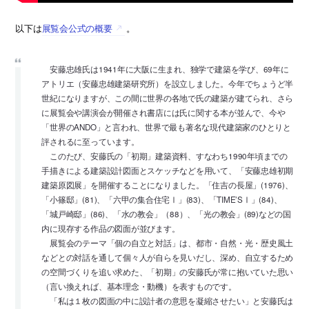
以下は
展覧会公式の概要
。
安藤忠雄氏は1941年に大阪に生まれ、独学で建築を学び、69年に
アトリエ（安藤忠雄建築研究所）を設立しました。今年でちょうど半
世紀になりますが、この間に世界の各地で氏の建築が建てられ、さら
に展覧会や講演会が開催され書店には氏に関する本が並んで、今や
「世界のANDO」と言われ、世界で最も著名な現代建築家のひとりと
評されるに至っています。
このたび、安藤氏の「初期」建築資料、すなわち1990年頃までの
手描きによる建築設計図面とスケッチなどを用いて、「安藤忠雄初期
建築原図展」を開催することになりました。「住吉の長屋」(1976)、
「小篠邸」(81)、「六甲の集合住宅Ⅰ」(83)、「TIME’SⅠ」(84)、
「城戸崎邸」(86)、「水の教会」（88）、「光の教会」(89)などの国
内に現存する作品の図面が並びます。
展覧会のテーマ「個の自立と対話」は、都市・自然・光・歴史風土
などとの対話を通して個々人が自らを見いだし、深め、自立するため
の空間づくりを追い求めた、「初期」の安藤氏が常に抱いていた思い
（言い換えれば、基本理念・動機）を表すものです。
「私は１枚の図面の中に設計者の意思を凝縮させたい」と安藤氏は