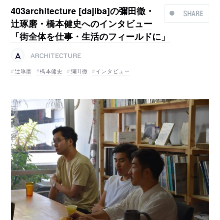
403architecture [dajiba]の彌田徹・
SHARE
辻琢磨・橋本健史へのインタビュー
「街全体を仕事・生活のフィールドに」
ARCHITECTURE
辻琢磨
橋本健史
彌田徹
インタビュー