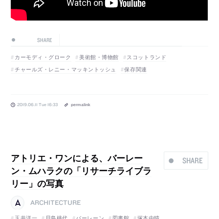
SHARE
カーモディ・グローク
美術館・博物館
スコットランド
チャールズ・レニー・マッキントッシュ
保存関連
2019.06.11 Tue 16:33
permalink
アトリエ・ワンによる、バーレー
SHARE
ン・ムハラクの「リサーチライブラ
リー」の写真
ARCHITECTURE
玉井洋一
貝島桃代
バーレーン
図書館
塚本由晴