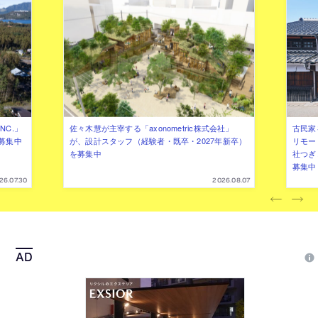
NC.」
佐々木慧が主宰する「axonometric株式会社」
古民家
募集中
が、設計スタッフ（経験者・既卒・2027年新卒）
リモー
を募集中
社つぎ
募集中
26.07.30
2026.08.07