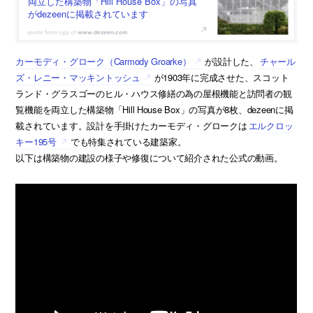
両立した構築物「Hill House Box」の写真
がdezeenに掲載されています
www.dezeen.com
カーモディ・グローク（Carmody Groarke）
が設計した、
チャール
ズ・レニー・マッキントッシュ
が1903年に完成させた、スコット
ランド・グラスゴーのヒル・ハウス修繕の為の屋根機能と訪問者の観
覧機能を両立した構築物「Hill House Box」の写真が8枚、dezeenに掲
載されています。設計を手掛けたカーモディ・グロークは
エルクロッ
キー195号
でも特集されている建築家。
以下は構築物の建設の様子や修復について紹介された公式の動画。