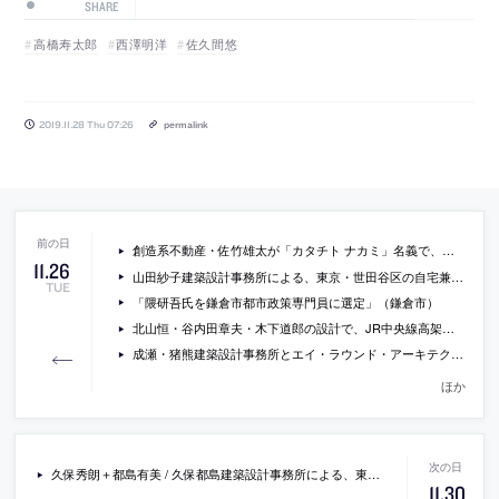
SHARE
高橋寿太郎
西澤明洋
佐久間悠
2019.11.28 Thu 07:26
permalink
創造系不動産・佐竹雄太が「カタチト ナカミ」名義で、パーシモンヒルズアーキテクツとコラボした建築ラップ第3弾を公開
11
.
26
山田紗子建築設計事務所による、東京・世田谷区の自宅兼事務所「daita2019」の様子と、山田のインタビューを収録した動画
TUE
「隈研吾氏を鎌倉市都市政策専門員に選定」（鎌倉市）
北山恒・谷内田章夫・木下道郎の設計で、JR中央線高架下に、学生向け賃貸集合住宅「中央ラインハウス小金井」が建設
成瀬・猪熊建築設計事務所とエイ・ラウンド・アーキテクツによる、韓国・ソウル市の、地下鉄ノクサピョン駅でのプロジェクト「Dance of Light」の動画
ほか
久保秀朗＋都島有美 / 久保都島建築設計事務所による、東京・墨田区の温浴施設「両国湯屋江戸遊」
11
.
30