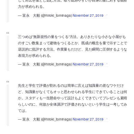
して対比を落とし込む方法。取り組みやすいが自身の案に対する観察
力が求められる。
— 富永 大毅 (@hiroki_tominaga)
November 27, 2019
三つめは”無新規性の量をつくる”方法。ありきたりな小さな小屋がも
のすごい数集まって建物をつくるとか、既成の概念を量で示すことで
逆説的に批評する方法。作業量もだけど、見た瞬間に圧倒するような
表現力が求められる。
— 富永 大毅 (@hiroki_tominaga)
November 27, 2019
先生と学生で評価が割れるのは簡単に言えば知識量の差なワケだけ
ど、知識量がなくてもオッと思わせられる学生にできていることは何
か。スタディも一生懸命やって設計もよくできていてプレゼンも素晴
らしいのに、何故か全体講評で評価されないという学生は一考してみ
ては。
— 富永 大毅 (@hiroki_tominaga)
November 27, 2019