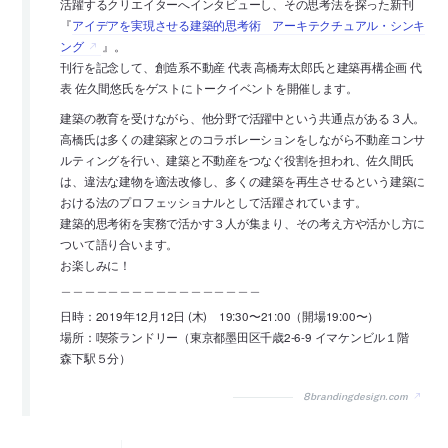
活躍するクリエイターへインタビューし、その思考法を探った新刊
『
アイデアを実現させる建築的思考術 アーキテクチュアル・シンキ
ング
』。
刊行を記念して、創造系不動産 代表 高橋寿太郎氏と建築再構企画 代
表 佐久間悠氏をゲストにトークイベントを開催します。
建築の教育を受けながら、他分野で活躍中という共通点がある３人。
高橋氏は多くの建築家とのコラボレーションをしながら不動産コンサ
ルティングを行い、建築と不動産をつなぐ役割を担われ、佐久間氏
は、違法な建物を適法改修し、多くの建築を再生させるという建築に
おける法のプロフェッショナルとして活躍されています。
建築的思考術を実務で活かす３人が集まり、その考え方や活かし方に
ついて語り合います。
お楽しみに！
＿＿＿＿＿＿＿＿＿＿＿＿＿＿＿＿＿
日時：2019年12月12日 (木) 19:30〜21:00（開場19:00〜）
場所：喫茶ランドリー（東京都墨田区千歳2-6-9 イマケンビル１階
森下駅５分）
8brandingdesign.com