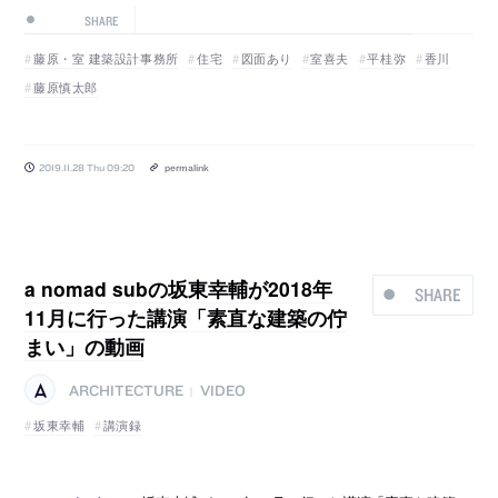
SHARE
藤原・室 建築設計事務所
住宅
図面あり
室喜夫
平桂弥
香川
藤原慎太郎
2019.11.28 Thu 09:20
permalink
a nomad subの坂東幸輔が2018年
SHARE
11月に行った講演「素直な建築の佇
まい」の動画
ARCHITECTURE
VIDEO
|
坂東幸輔
講演録