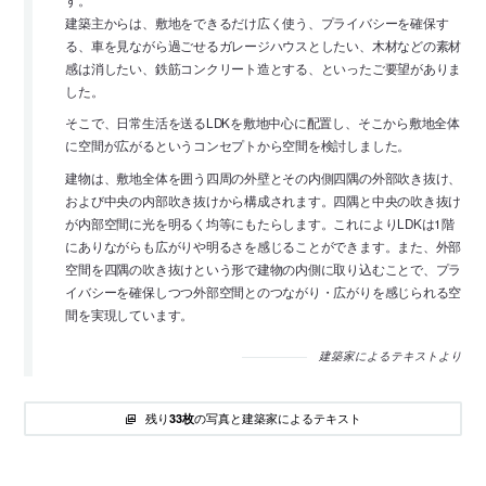
建築主からは、敷地をできるだけ広く使う、プライバシーを確保す
る、車を見ながら過ごせるガレージハウスとしたい、木材などの素材
感は消したい、鉄筋コンクリート造とする、といったご要望がありま
した。
そこで、日常生活を送るLDKを敷地中心に配置し、そこから敷地全体
に空間が広がるというコンセプトから空間を検討しました。
建物は、敷地全体を囲う四周の外壁とその内側四隅の外部吹き抜け、
および中央の内部吹き抜けから構成されます。四隅と中央の吹き抜け
が内部空間に光を明るく均等にもたらします。これによりLDKは1階
にありながらも広がりや明るさを感じることができます。また、外部
空間を四隅の吹き抜けという形で建物の内側に取り込むことで、プラ
イバシーを確保しつつ外部空間とのつながり・広がりを感じられる空
間を実現しています。
建築家によるテキストより
残り
の写真と建築家によるテキスト
33枚