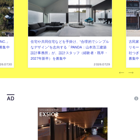
NC.」
住宅や共同住宅などを手掛け、“合理的でシンプル
古民家
募集中
なデザイン”を志向する「PANDA：山本浩三建築
リモー
設計事務所」が、設計スタッフ（経験者・既卒・
社つぎ
2027年新卒）を募集中
募集中
26.07.30
2026.07.29