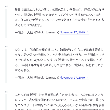
昨日は設計エスキスの前に、知識の乏しい学部生が、評価の的になり
やすい”建築の批評性”をカタチとしてどうつくり得るかについて話
す。個人的な仮説であるがここ２年で教えた学生の中に見出された方
法として３つあげた。
— 富永 大毅 (@hiroki_tominaga)
November 27, 2019
ひとつは、”独自性を極める”こと。知識がないからこそ出来る普通じ
ゃない思い切った発想をとことん突き詰めるやり方。一見間違ってそ
うでも誰もやらない入口を探して説得力を持つところまで掘り下げ
る。2年間１年生を見た結果としてはこれが一番多い。発想する力が
求められる。
— 富永 大毅 (@hiroki_tominaga)
November 27, 2019
ふたつめは批評性を”自己参照に内在させる”方法。ＡなのにＢという
ロジック。高い壁で囲われているのに入ってみると中庭とか、重そう
なコンクリートの塊なのに浮いて見えるみたいなＡ自身の特性を参照