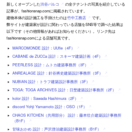
新しくオープンした
渋谷パルコ
の全テナントの写真を紹介している
記事が、fashionsnap.comに掲載されています。
建物本体の設計施工を手掛けたのは
竹中工務店
です。
弊サイトが建築家が設計に関わっている店舗をSNS等で調べた結果は
以下です（その他情報があればお知らせください）。リンク先は
fashionsnap.comによる店舗写真です。
MARCOMONDE 設計：UUfie（4F）
CABANE de ZUCCa 設計：スキーマ建築計画（4F）
PEERLESS 設計：ムトカ建築事務所（3F）
ANREALAGE 設計：針谷將史建築設計事務所（3F）
NUBIAN 設計：トラフ建築設計事務所（3F）
TOGA: TOGA ARCHIVES 設計：日埜建築設計事務所（2F）
kolor 設計：Sawada Hashimura（2F）
discord Yohji Yamamoto 設計：OSO（1F）
CHAOS KITCHEN（共用部分） 設計：藤本壮介建築設計事務所
（B1F）
甘味おかめ 設計：芦沢啓治建築設計事務所（B1F）