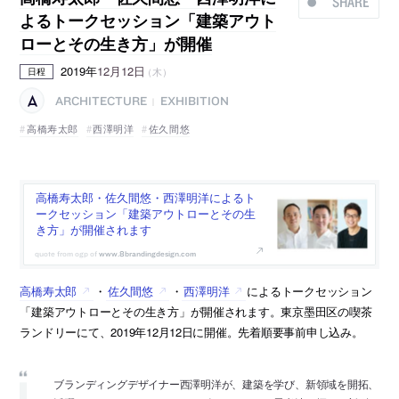
SHARE
よるトークセッション「建築アウト
ローとその生き方」が開催
2019年
12月12日
（木）
日程
ARCHITECTURE
EXHIBITION
|
高橋寿太郎
西澤明洋
佐久間悠
高橋寿太郎・佐久間悠・西澤明洋によるト
ークセッション「建築アウトローとその生
き方」が開催されます
www.8brandingdesign.com
高橋寿太郎
・
佐久間悠
・
西澤明洋
によるトークセッション
「建築アウトローとその生き方」が開催されます。東京墨田区の喫茶
ランドリーにて、2019年12月12日に開催。先着順要事前申し込み。
ブランディングデザイナー西澤明洋が、建築を学び、新領域を開拓、