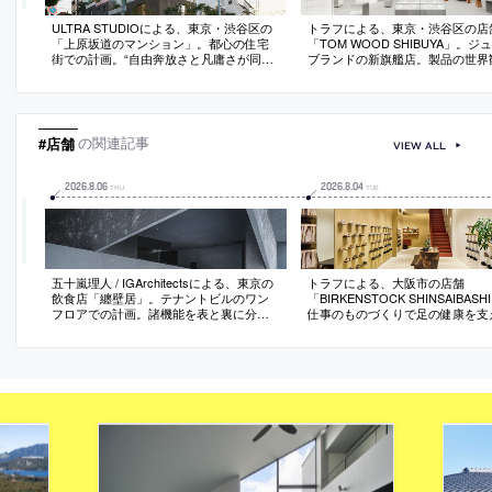
ULTRA STUDIOによる、東京・渋谷区の
トラフによる、東京・渋谷区の店
「上原坂道のマンション」。都心の住宅
「TOM WOOD SHIBUYA」。ジ
街での計画。“自由奔放さと凡庸さが同居
ブランドの新旗艦店。製品の世界
する風景”の再評価と更新を意図し、見慣
間化と“開かれた体験の展開”を求
れたものから出発して“過剰に拡大解釈と
ール感のあるガラスショーケース
変形”を行う設計を実践。“新たな自然”を
を回遊する構成を考案。ラウンジ
つくり出して生活に発見をもたらす
用意は回遊と滞在の緩やかな重な
図
#店舗
の関連記事
VIEW ALL
2026
.
8
.
06
2026
.
8
.
04
THU
TUE
五十嵐理人 / IGArchitectsによる、東京の
トラフによる、大阪市の店舗
飲食店「纏壁居」。テナントビルのワン
「BIRKENSTOCK SHINSAIBAS
フロアでの計画。諸機能を表と裏に分断
仕事のものづくりで足の健康を支
しない“緩やかな関係づけ”を求め、“ひと
ランドの店。ルーツである“歩くこ
つの連続した壁”で構成する空間を考案。
現を求め、“地面・素材・奥行の
左官仕上げで連続性を際立たせると同時
景”の空間化を志向。土を混ぜ込ん
に光と影の豊かな表情も引き出す
壁面”と力強さを備えた“木製作品
構築