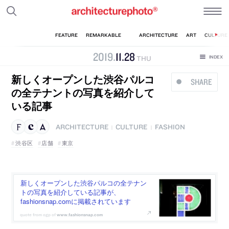
2019
.
11
.
28
THU
新しくオープンした渋谷パルコ
SHARE
の全テナントの写真を紹介して
いる記事
ARCHITECTURE
CULTURE
FASHION
|
|
渋谷区
店舗
東京
新しくオープンした渋谷パルコの全テナン
トの写真を紹介している記事が、
fashionsnap.comに掲載されています
www.fashionsnap.com