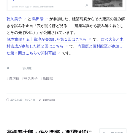
www.biz-lixil.com
乾久美子
と
島田陽
が参加した、建築写真からその建築の読み解
きを試みる企画「穴が開くほど見る ── 建築写真から読み解く暮らし
とその先 (第4回) 」が公開されています。
塚本由晴と五十嵐淳が参加した第１回はこちら
で、
西沢大良と木
村吉成が参加した第２回はこちら
で、
内藤廣と藤村龍至が参加し
た第３回はこちらで閲覧可能
です。
SHARE
講演録
乾久美子
島田陽
2019.11.28 Thu 07:41
permalink
高橋寿太郎・佐久間悠・西澤明洋に