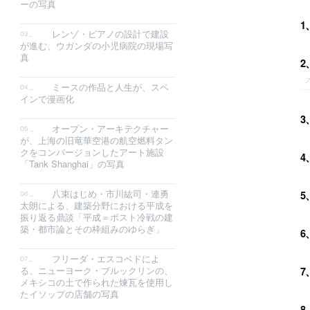
ーの写真
1
レンゾ・ピアノの設計で建設
が進む、ウガンダの小児病院の現場写
真
2
ミースの作品と人生が、スペ
インで漫画化
3
オープン・アーキテクチャー
が、上海の旧竜華空港の航空燃料タン
クをコンバージョンしたアート施設
4
「Tank Shanghai」の写真
八束はじめ・市川紘司・連勇
5
太朗による、建築分野における平成を
振り返る鼎談「平成＝ポスト冷戦の建
築・都市論とその枠組みのゆらぎ」
6
フリーダ・エスコベドによ
る、ニューヨーク・ブルックリンの、
7
メキシコの土で作られた煉瓦を使用し
たイソップの店舗の写真
8