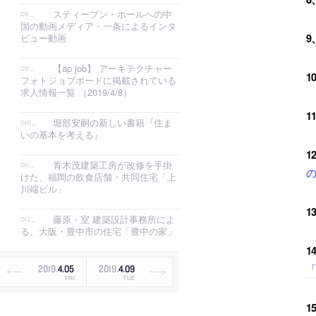
スティーブン・ホールへの中
国の動画メディア・一条によるインタ
9
ビュー動画
【ap job】 アーキテクチャー
1
フォトジョブボードに掲載されている
求人情報一覧 （2019/4/8）
1
堀部安嗣の新しい書籍『住ま
いの基本を考える』
1
青木茂建築工房が改修を手掛
けた、福岡の飲食店舗・共同住宅「上
川端ビル」
1
藤原・室 建築設計事務所によ
る、大阪・豊中市の住宅「豊中の家」
1
「
2019
.
4
.
05
2019
.
4
.
09
FRI
TUE
1