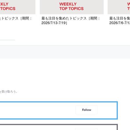
たトピックス［期間：
最も注目を集めたトピックス［期間：
最も注目を
］
2026/7/13-7/19］
2026/7/6-7/
を受け取ろう。
Follow