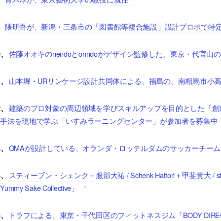
隈研吾が、新潟・三条市の「図書館等複合施設」設計プロポで特
、
佐藤オオキのnendoとonndoがデザイン監修した、東京・代官
0、
山本堀・URリンケージ設計共同体による、福島の、南相馬市小
1、
建築のプロ対象の周辺領域を学びスキルアップを目的とした「創
2、
の手法を現地で学ぶ「いすみラーニングセンター」が参加者を募集中
OMAが設計している、オランダ・ロッテルダムのサッカーチー
3、
スティーブン・シェンク＋服部大祐 / Schenk Hattori＋甲斐貴大 / 
4、
Yummy Sake Collective」
トラフによる、東京・千代田区のフィットネスジム「BODY DIRE
5、