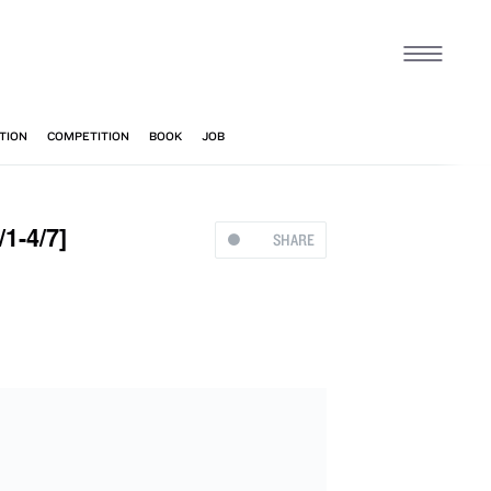
4/7]
SHARE