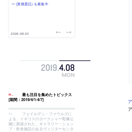
式会社」が、設計スタッフ（経験
み”を作り、リモートワーク主体の働
ー (業務委託) を募集中
け、スタッフ同士で助け合う環境づ
ALA INC.」が、設計スタッフ・アル
者・既卒・2027年新卒）を募集中
き方を実践する「株式会社つぎと」
くりも行う「E.A.S.T.architects」
バイト・事務職を募集中
が、設計スタッフ（経験者・既卒）
が、設計スタッフ（経験者・既卒・
を募集中
2027年新卒）を募集中
2026.08.07
2026.08.03
2026.08.03
2026.07.31
2026.07.30
2019
.
4
.
08
MON
最も注目を集めたトピックス
[期間：2019/4/1-4/7]
ア
フェイルデン・ファウルズに
よる、イギリスのヨークシャー彫像公
園に新築された、ギャラリー・ショッ
プ・飲食施設のあるヴィジターセンタ