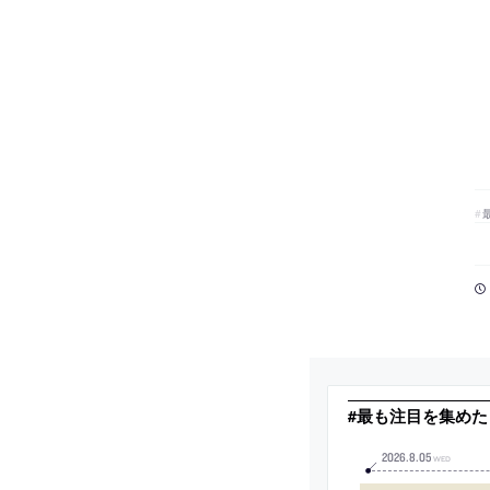
#最も注目を集め
2026
.
8
.
05
WED