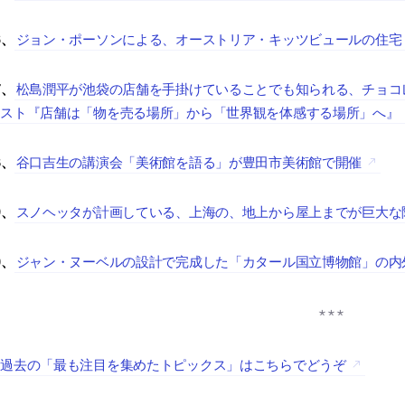
ジョン・ポーソンによる、オーストリア・キッツビュールの住宅「Kitzb
6、
松島潤平が池袋の店舗を手掛けていることでも知られる、チョコレー
7、
キスト『店舗は「物を売る場所」から「世界観を体感する場所」へ』
谷口吉生の講演会「美術館を語る」が豊田市美術館で開催
8、
スノヘッタが計画している、上海の、地上から屋上までが巨大な
9、
ジャン・ヌーベルの設計で完成した「カタール国立博物館」の内
0、
＞
過去の「最も注目を集めたトピックス」はこちらでどうぞ