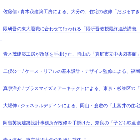
佐藤信 / 青木茂建築工房による、大分の、住宅の改修「だぶるす
、
隈研吾の東大退職に合わせて行われる「隈研吾教授最終連続講義 
、
青木茂建築工房が改修を手掛けた、岡山の「真庭市立中央図書館
、
二俣公一 / ケース・リアルの基本設計・デザイン監修による、福岡の
、
真泉洋介 / プラスマイズミアーキテクトによる、東京・杉並区の
、
大堀伸 / ジェネラルデザインによる、岡山・倉敷の「上富井の住
、
阿曽芙実建築設計事務所が改修を手掛けた、奈良の「子ども映画
、
青木淳が、東京藝術大学の教授に就任
、