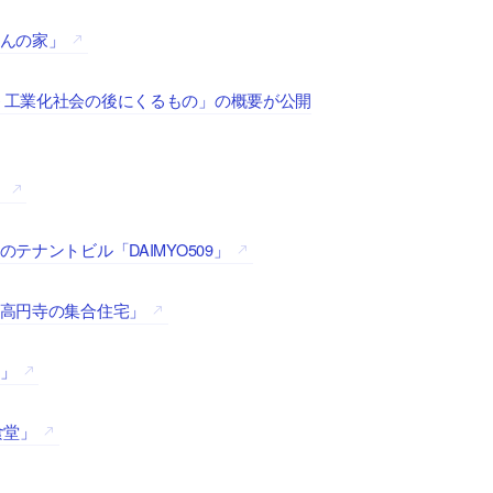
きんの家」
– 工業化社会の後にくるもの」の概要が公開
」
テナントビル「DAIMYO509」
「高円寺の集合住宅」
宅」
食堂」