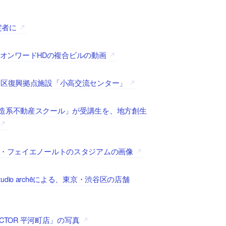
定者に
山のオンワードHDの複合ビルの動画
高区復興拠点施設「小高交流センター」
造系不動産スクール」が受講生を、地方創生
ム・フェイエノールトのスタジアムの画像
studio archēによる、東京・渋谷区の店舗
CTOR 平河町店」の写真