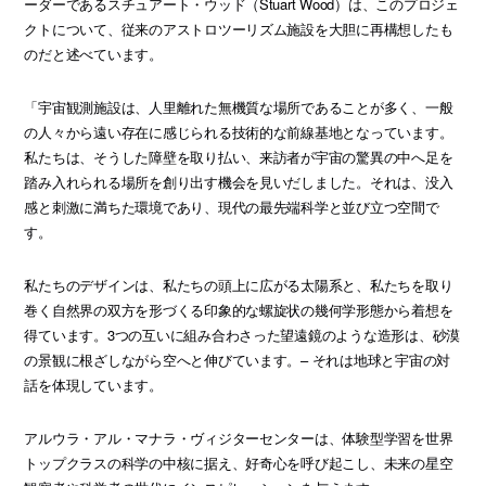
ーダーであるスチュアート・ウッド（Stuart Wood）は、このプロジェ
クトについて、従来のアストロツーリズム施設を大胆に再構想したも
のだと述べています。
「宇宙観測施設は、人里離れた無機質な場所であることが多く、一般
の人々から遠い存在に感じられる技術的な前線基地となっています。
私たちは、そうした障壁を取り払い、来訪者が宇宙の驚異の中へ足を
踏み入れられる場所を創り出す機会を見いだしました。それは、没入
感と刺激に満ちた環境であり、現代の最先端科学と並び立つ空間で
す。
私たちのデザインは、私たちの頭上に広がる太陽系と、私たちを取り
巻く自然界の双方を形づくる印象的な螺旋状の幾何学形態から着想を
得ています。3つの互いに組み合わさった望遠鏡のような造形は、砂漠
の景観に根ざしながら空へと伸びています。– それは地球と宇宙の対
話を体現しています。
アルウラ・アル・マナラ・ヴィジターセンターは、体験型学習を世界
トップクラスの科学の中核に据え、好奇心を呼び起こし、未来の星空