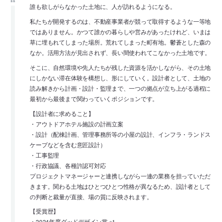
誰も欲しがらなかった土地に、人が訪れるようになる。
私たちが開発するのは、不動産事業者が競って取得するような一等地
ではありません。かつて誰かの暮らしや営みがあったけれど、いまは
草に埋もれてしまった場所。荒れてしまった町有地。鬱蒼とした森の
なか。活用方法が見出されず、長い間使われてこなかった土地です。
そこに、自然環境や先人たちが残した資源を活かしながら、その土地
にしかない滞在体験を構想し、形にしていく。設計者として、土地の
読み解きから計画・設計・監理まで、一つの拠点が立ち上がる過程に
最初から最後まで関わっていくポジションです。
【設計者に求めること】
・アウトドアホテル施設の計画立案
・設計（配棟計画、管理事務所等の小屋の設計、インフラ・ランドス
ケープなどを含む意匠設計）
・工事監理
・行政協議、各種許認可対応
プロジェクトマネージャーと連携しながら一連の業務を担っていただ
きます。関わる土地はひとつひとつ性格が異なるため、設計者として
の判断と裁量が直接、場の質に反映されます。
【受賞歴】
・2024年度グッドデザイン賞 ※1