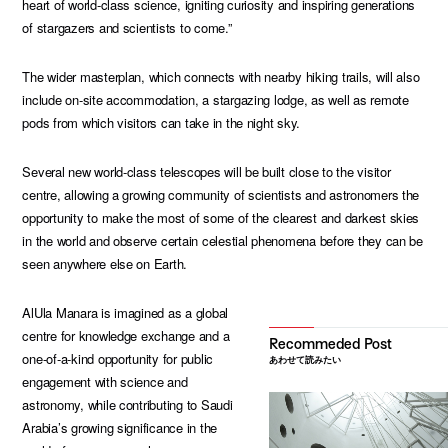
heart of world-class science, igniting curiosity and inspiring generations
of stargazers and scientists to come.”
The wider masterplan, which connects with nearby hiking trails, will also
include on-site accommodation, a stargazing lodge, as well as remote
pods from which visitors can take in the night sky.
Several new world-class telescopes will be built close to the visitor
centre, allowing a growing community of scientists and astronomers the
opportunity to make the most of some of the clearest and darkest skies
in the world and observe certain celestial phenomena before they can be
seen anywhere else on Earth.
AlUla Manara is imagined as a global
centre for knowledge exchange and a
one-of-a-kind opportunity for public
あわせて読みたい
engagement with science and
astronomy, while contributing to Saudi
Arabia’s growing significance in the