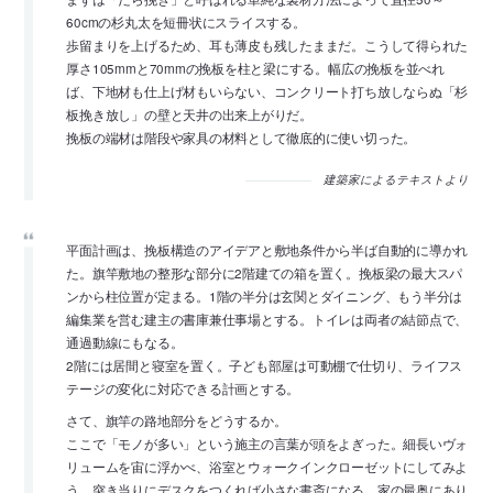
60cmの杉丸太を短冊状にスライスする。
歩留まりを上げるため、耳も薄皮も残したままだ。こうして得られた
厚さ105mmと70mmの挽板を柱と梁にする。幅広の挽板を並べれ
ば、下地材も仕上げ材もいらない、コンクリート打ち放しならぬ「杉
板挽き放し」の壁と天井の出来上がりだ。
挽板の端材は階段や家具の材料として徹底的に使い切った。
建築家によるテキストより
平面計画は、挽板構造のアイデアと敷地条件から半ば自動的に導かれ
た。旗竿敷地の整形な部分に2階建ての箱を置く。挽板梁の最大スパ
ンから柱位置が定まる。1階の半分は玄関とダイニング、もう半分は
編集業を営む建主の書庫兼仕事場とする。トイレは両者の結節点で、
通過動線にもなる。
2階には居間と寝室を置く。子ども部屋は可動棚で仕切り、ライフス
テージの変化に対応できる計画とする。
さて、旗竿の路地部分をどうするか。
ここで「モノが多い」という施主の言葉が頭をよぎった。細長いヴォ
リュームを宙に浮かべ、浴室とウォークインクローゼットにしてみよ
う。突き当りにデスクをつくれば小さな書斎になる。家の最奥にあり