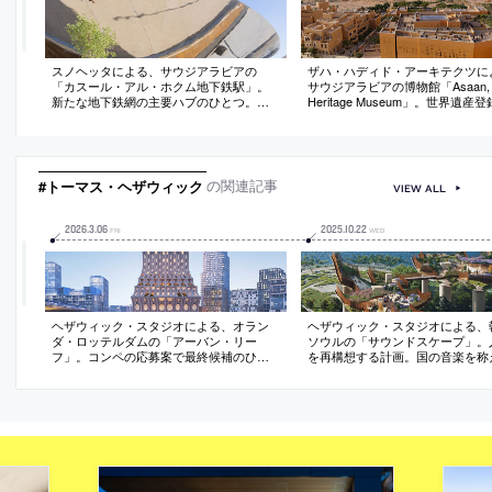
スノヘッタによる、サウジアラビアの
ザハ・ハディド・アーキテクツに
「カスール・アル・ホクム地下鉄駅」。
サウジアラビアの博物館「Asaan, M
新たな地下鉄網の主要ハブのひとつ。焦
Heritage Museum」。世界遺産
点としての機能に加えて内外を視覚的に
し煉瓦の建物が建ち並ぶ地域での
繋げる為、鏡面のステンレスパネルで覆
国の遺産を保存し共有する施設と
われたキャノピーを中央に据える計画を
伝統建築の中庭を備えた構成や泥
考案。テラゾー仕上げの広場は開かれた
素材を参照した建築を考案。壁の
公共空間として機能
日除け装置で消費エネルギー削減
#トーマス・ヘザウィック
の関連記事
VIEW ALL
2026
.
3
.
06
2025
.
10
.
22
FRI
WED
ヘザウィック・スタジオによる、オラン
ヘザウィック・スタジオによる、
ダ・ロッテルダムの「アーバン・リー
ソウルの「サウンドスケープ」。
フ」。コンペの応募案で最終候補のひと
を再構想する計画。国の音楽を称
つ。気候変動への行動を促す団体の為
共に探索できる“地形”の創出を目
に、“体験の創出”に重点を置いた存在を志
波のパターンと都市を囲む山岳風
向。木造とモジュール式構成要素を組み
着想した“高架トレイル”を備えた
合わせて“サンゴ礁の様に再生的であり適
案。誰もが楽しめる公共性の高い
応可能”な建築を提案
意図