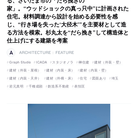
る、さいたま市の「だら挽きの
家」。“ウッドショックの真っ只中”に計画された
住宅。材料調達から設計を始める必要性を感
じ、“行き場を失った‘大径木’”を主要材として造
る方法を模索。杉丸太を“だら挽き”して構造体と
仕上げにする建築を考案
ARCHITECTURE
FEATURE
|
Graph Studio
ICADA
スタジオノラ
榊住建
建材（外装・壁）
建材（外装・屋根）
建材（内装・床）
建材（内装・壁）
建材（内装・天井）
建材（外構・床）
住宅
図面あり
埼玉
岩元真明
千種成顕
創造系不動産
表恒匡