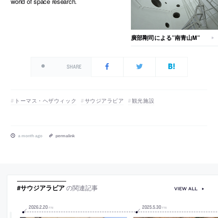
world of space research.
廣部剛司による”南青山M”
SHARE
トーマス・ヘザウィック
サウジアラビア
観光施設
a month ago
permalink
#サウジアラビア
の関連記事
VIEW ALL
2026
.
2
.
20
2025
.
5
.
30
FRI
FRI