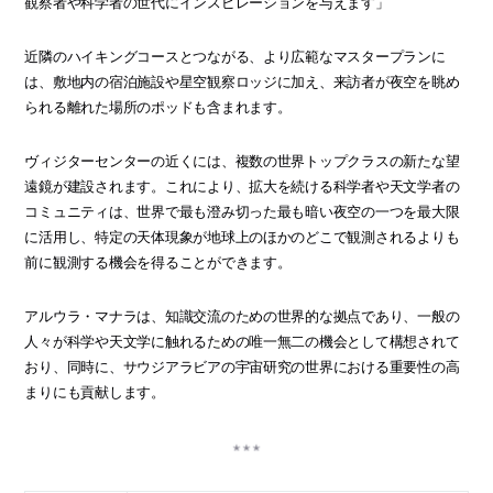
観察者や科学者の世代にインスピレーションを与えます」
近隣のハイキングコースとつながる、より広範なマスタープランに
は、敷地内の宿泊施設や星空観察ロッジに加え、来訪者が夜空を眺め
られる離れた場所のポッドも含まれます。
ヴィジターセンターの近くには、複数の世界トップクラスの新たな望
遠鏡が建設されます。これにより、拡大を続ける科学者や天文学者の
コミュニティは、世界で最も澄み切った最も暗い夜空の一つを最大限
に活用し、特定の天体現象が地球上のほかのどこで観測されるよりも
前に観測する機会を得ることができます。
アルウラ・マナラは、知識交流のための世界的な拠点であり、一般の
人々が科学や天文学に触れるための唯一無二の機会として構想されて
おり、同時に、サウジアラビアの宇宙研究の世界における重要性の高
まりにも貢献します。