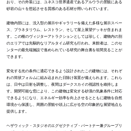
おり、その外装には、ユネスコ世界遺産であるアルウラの景観にある
砂岩の山々を想起させる質感のある石材が用いられています。
建物内部には、没入型の展示やギャラリーを備えた多様な展示スペー
ス、プラネタリウム、レストラン、そして屋上展望デッキが含まれま
す。この種のヴィジターアトラクションとしては珍しく、建物内の別
のエリアでは先駆的なリアルタイム研究も行われ、来館者は、このセ
ンターの最先端施設で進められている研究の舞台裏を垣間見ることが
できます。
変化する光の条件に適応できるよう設計されたこの建物には、それぞ
れの筒状フォルムに組み込まれた日除け装置が備えられます。これら
は、日中は日射を調整し、夜間はダークスカイの視認性を維持しま
す。開閉可能な窓により、この建物は変化する砂漠の気象条件に対応
できるようになり、エネルギー効率を向上させるとともに建物を自然
環境から保護し、周囲の景観や頭上に広がる空の印象的な展望地点も
提供します。
ヘザウィック・スタジオのエグゼクティブ・パートナー兼グループリ