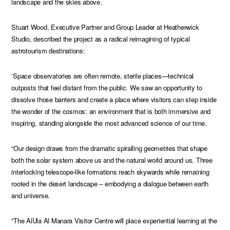
landscape and the skies above.
Stuart Wood, Executive Partner and Group Leader at Heatherwick
Studio, described the project as a radical reimagining of typical
astrotourism destinations:
‘Space observatories are often remote, sterile places—technical
outposts that feel distant from the public. We saw an opportunity to
dissolve those barriers and create a place where visitors can step inside
the wonder of the cosmos: an environment that is both immersive and
inspiring, standing alongside the most advanced science of our time.
“Our design draws from the dramatic spiralling geometries that shape
both the solar system above us and the natural world around us. Three
interlocking telescope-like formations reach skywards while remaining
rooted in the desert landscape – embodying a dialogue between earth
and universe.
“The AlUla Al Manara Visitor Centre will place experiential learning at the