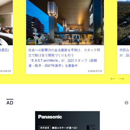
務委託)
社会への影響力のある建築を手掛け、スタッフ同
代官山を
士で助け合う環境づくりも行う
が、設
「E.A.S.T.architects」が、設計スタッフ（経験
者・既卒・2027年新卒）を募集中
26.08.03
2026.07.31