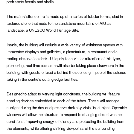
prehistoric fossils and shells.
The main visitor centre is made up of a series of tubular forms, clad in
textured stone that nods to the sandstone mountains of AlUla’s
landscape, a UNESCO World Heritage Site.
Inside, the building will include a wide variety of exhibition spaces with
immersive displays and galleries, a planetarium, a restaurant and a
rooftop observation deck. Uniquely for a visitor attraction of this type,
pioneering, real-time research will also be taking place elsewhere in the
building, with guests offered a behind-the-scenes glimpse of the science
taking in the centre’s cutting-edge facilities.
Designed to adapt to varying light conditions, the building will feature
shading devices embedded in each of the tubes. These will manage
sunlight during the day and preserve dark-sky visibility at night. Operable
windows will allow the structure to respond to changing desert weather
conditions, improving energy efficiency and protecting the building from
the elements, while offering striking viewpoints of the surrounding