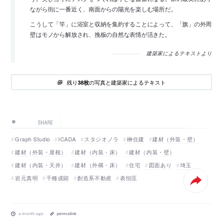
ながら街に一番近く、南面からの陽光を楽しむ場所だ。
こうして「竿」に浴室と収納を集約することによって、「旗」の外周
壁はモノから解放され、挽板の自然な表情が活きた。
建築家によるテキストより
残り
の写真と建築家によるテキスト
38枚
SHARE
Graph Studio
ICADA
スタジオノラ
榊住建
建材（外装・壁）
建材（外装・屋根）
建材（内装・床）
建材（内装・壁）
建材（内装・天井）
建材（外構・床）
住宅
図面あり
埼玉
岩元真明
千種成顕
創造系不動産
表恒匡
a month ago
permalink