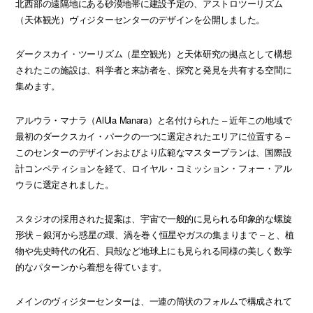
北西部の遠隔地にある砂漠地帯に建設予定の、アストロツーリズム
（天体観光）ヴィジターセンターのデザインを公開しました。
ダークスカイ・ツーリズム（星空観光）と天体研究の拠点として構想
されたこの施設は、科学者と来訪者を、探究と発見を共有する空間に
集めます。
アルウラ・マナラ（AlUla Manara）と名付けられた – 近年この地域で
最初のダークスカイ・パークの一つに選定されたエリアに位置する –
このセンターのデザインおよびより広範なマスタープランは、国際設
計コンペティションを経て、ロイヤル・コミッション・フォー・アル
ウラに選定されました。
スタジオの採用された提案は、宇宙で一般的に見られる印象的な螺旋
形状 – 銀河から惑星の環、渦を巻く恒星やガスの集まりまで – と、植
物や先史時代の化石、貝殻など地球上にも見られる同様の美しく数学
的なパターンから着想を得ています。
メインのヴィジターセンターは、一連の筒状のフォルムで構成されて