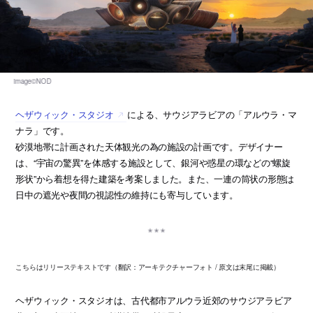
ヘザウィック・スタジオ
による、サウジアラビアの「アルウラ・マ
ナラ」です。
砂漠地帯に計画された天体観光の為の施設の計画です。デザイナー
は、“宇宙の驚異”を体感する施設として、銀河や惑星の環などの“螺旋
形状”から着想を得た建築を考案しました。また、一連の筒状の形態は
日中の遮光や夜間の視認性の維持にも寄与しています。
こちらはリリーステキストです（翻訳：アーキテクチャーフォト / 原文は末尾に掲載）
ヘザウィック・スタジオは、古代都市アルウラ近郊のサウジアラビア