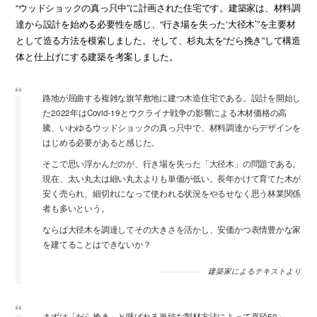
“ウッドショックの真っ只中”に計画された住宅です。建築家は、材料調
達から設計を始める必要性を感じ、“行き場を失った‘大径木’”を主要材
として造る方法を模索しました。そして、杉丸太を“だら挽き”して構造
体と仕上げにする建築を考案しました。
路地が屈曲する複雑な旗竿敷地に建つ木造住宅である。設計を開始し
た2022年はCovid-19とウクライナ戦争の影響による木材価格の高
騰、いわゆるウッドショックの真っ只中で、材料調達からデザインを
はじめる必要があると感じた。
そこで思い浮かんだのが、行き場を失った「大径木」の問題である。
現在、太い丸太は細い丸太よりも単価が低い。長年かけて育てた木が
安く売られ、細切れになって使われる状況をやるせなく思う林業関係
者も多いという。
ならば大径木を調達してその大きさを活かし、安価かつ表情豊かな家
を建てることはできないか？
建築家によるテキストより
まずは「だら挽き」と呼ばれる単純な製材方法によって直径50～