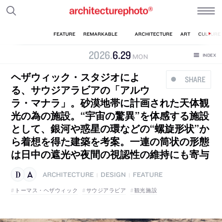
2026
.
6
.
29
MON
ヘザウィック・スタジオによ
SHARE
る、サウジアラビアの「アルウ
ラ・マナラ」。砂漠地帯に計画された天体観
光の為の施設。“宇宙の驚異”を体感する施設
として、銀河や惑星の環などの“螺旋形状”か
ら着想を得た建築を考案。一連の筒状の形態
は日中の遮光や夜間の視認性の維持にも寄与
ARCHITECTURE
DESIGN
FEATURE
|
|
トーマス・ヘザウィック
サウジアラビア
観光施設