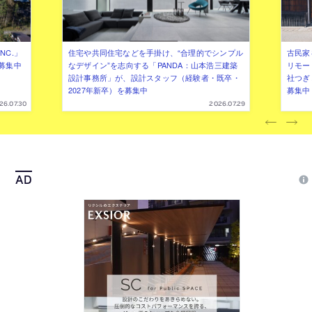
NC.」
住宅や共同住宅などを手掛け、“合理的でシンプル
古民家
募集中
なデザイン”を志向する「PANDA：山本浩三建築
リモー
設計事務所」が、設計スタッフ（経験者・既卒・
社つぎ
2027年新卒）を募集中
募集中
26.07.30
2026.07.29