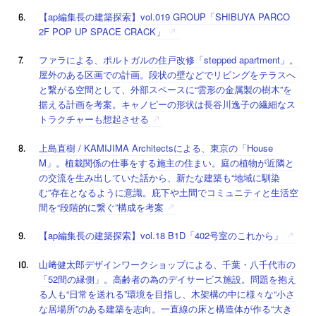
【ap編集長の建築探索】vol.019 GROUP「SHIBUYA PARCO
2F POP UP SPACE CRACK」
ファラによる、ポルトガルの住戸改修「stepped apartment」。
屋外のある区画での計画。段状の壁などでリビングをテラスへ
と繋がる空間として、外部スペースに“雲形の金属製の樹木”を
据える計画を考案。キャノピーの形状は長谷川逸子の繊細なス
トラクチャーも想起させる
上島直樹 / KAMIJIMA Architectsによる、東京の「House
M」。植栽関係の仕事をする施主の住まい。庭の植物が近隣と
の交流を生み出していた話から、新たな建築も“地域に馴染
む”存在となるように意識。庇下や土間でコミュニティと生活空
間を“段階的に繋ぐ”構成を考案
【ap編集長の建築探索】vol.18 B1D「402号室のこれから」
山﨑健太郎デザインワークショップによる、千葉・八千代市の
「52間の縁側」。高齢者の為のデイサービス施設。問題を抱え
る人も“日常を送れる”環境を目指し、木架構の中に様々な“小さ
な居場所”のある建築を志向。一直線の床と構造体が作る“大き