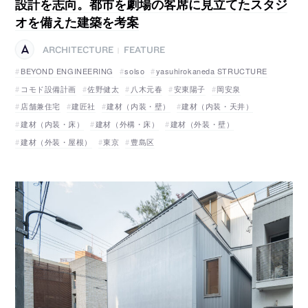
設計を志向。都市を劇場の客席に見立てたスタジ
オを備えた建築を考案
ARCHITECTURE
FEATURE
|
BEYOND ENGINEERING
solso
yasuhirokaneda STRUCTURE
コモド設備計画
佐野健太
八木元春
安東陽子
岡安泉
店舗兼住宅
建匠社
建材（内装・壁）
建材（内装・天井）
建材（内装・床）
建材（外構・床）
建材（外装・壁）
建材（外装・屋根）
東京
豊島区