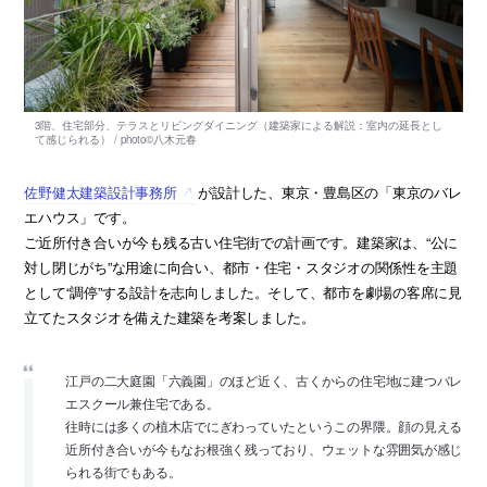
佐野健太建築設計事務所
が設計した、東京・豊島区の「東京のバレ
エハウス」です。
ご近所付き合いが今も残る古い住宅街での計画です。建築家は、“公に
対し閉じがち”な用途に向合い、都市・住宅・スタジオの関係性を主題
として“調停”する設計を志向しました。そして、都市を劇場の客席に見
立てたスタジオを備えた建築を考案しました。
江戸の二大庭園「六義園」のほど近く、古くからの住宅地に建つバレ
エスクール兼住宅である。
往時には多くの植木店でにぎわっていたというこの界隈。顔の見える
近所付き合いが今もなお根強く残っており、ウェットな雰囲気が感じ
られる街でもある。