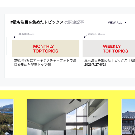
#最も注目を集めたトピックス
の関連記事
VIEW ALL
2026
.
8
.
05
2026
.
8
.
03
WED
MON
2026年7月にアーキテクチャーフォトで注
最も注目を集めたトピックス［期
目を集めた記事トップ40
2026/7/27-8/2］