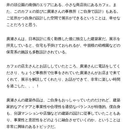
井の頭公園の南側のエリアにある、小さな商店街にあるカフェ。ま
た、このカフェの並びに廣瀬さんの事務所（ご自身で設計）もある。
ご近所かつ自身の設計した空間で展示ができるということは、幸せな
ことだろうと思う。
廣瀬さんは、日本設計に長く勤務した後に独立した建築家だ。展示を
拝見していると、住宅も手掛けておられるが、中規模の幼稚園などの
保育系の施設も多数設計されている。
カフェの店主さんとお話ししていたところ、廣瀬さんに電話をしてく
ださり、ちょうど事務所で仕事をされていた廣瀬さんがお店まで来て
くれて、展示を解説してくれたり、お話ができて、非常に楽しい時間
を過ごした、、、！
廣瀬さんの建築作品は、ご自身もおっしゃっていたのだけれど、建築
家的なアイデアと事業性や合理性を適切なバランスが特徴的。僕自身
も、分譲マンションや店舗などの建築の設計に従事していたこともあ
り、事業性と意匠性をどのように融合させていくのか、ということは
非常に興味のあるトピックだ。