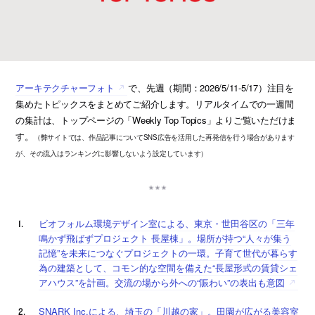
アーキテクチャーフォト
で、先週（期間：2026/5/11-5/17）注目を
集めたトピックスをまとめてご紹介します。リアルタイムでの一週間
の集計は、トップページの「Weekly Top Topics」よりご覧いただけま
す。
（弊サイトでは、作品記事についてSNS広告を活用した再発信を行う場合があります
が、その流入はランキングに影響しないよう設定しています）
ビオフォルム環境デザイン室による、東京・世田谷区の「三年
鳴かず飛ばずプロジェクト 長屋棟」。場所が持つ“人々が集う
記憶”を未来につなぐプロジェクトの一環。子育て世代が暮らす
為の建築として、コモン的な空間を備えた“長屋形式の賃貸シェ
アハウス”を計画。交流の場から外への“賑わい”の表出も意図
SNARK Inc.による、埼玉の「川越の家」。田園が広がる美容室