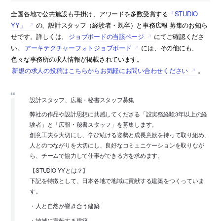
全国各地で公共施設も手掛け、アワードを多数受賞する
「STUDIO
YY」
の、設計スタッフ（経験者・既卒）と事務広報 募集のお知ら
せです。詳しくは、
ジョブボードの当該ページ
にてご確認くださ
い。
アーキテクチャーフォトジョブボード
には、その他にも、
色々な事務所の求人情報が掲載されています。
新規の求人の投稿はこちらからお気軽にお問い合わせください
。
設計スタッフ、広報・秘書スタッフ募集
弊社の作品や設計思想に共感してくださる「設実務経験3年以上の経
験者」と「広報・秘書スタッフ」を募集します。
創意工夫を大切にし、学び続ける姿勢と成長意欲を持って取り組め、
人とのつながりを大切にし、良好なコミュニケーションを取りなが
ら、チームで協力して仕事ができる方を求めます。
【STUDIO YYとは？】
下記を特徴として、日本各地で地域に貢献する建築をつくっていま
す。
・人と自然が響き合う建築
・地域に貢献する建築