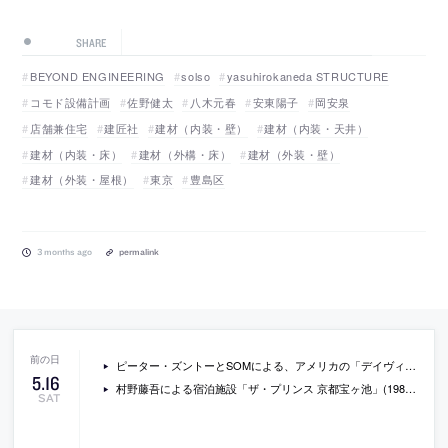
SHARE
BEYOND ENGINEERING
solso
yasuhirokaneda STRUCTURE
コモド設備計画
佐野健太
八木元春
安東陽子
岡安泉
店舗兼住宅
建匠社
建材（内装・壁）
建材（内装・天井）
建材（内装・床）
建材（外構・床）
建材（外装・壁）
建材（外装・屋根）
東京
豊島区
3 months ago
permalink
ピーター・ズントーとSOMによる、アメリカの「デイヴィッド・ゲフィン・ギャラリーズ」の新しい動画。2026年5月に公開されたもの
5
.
16
村野藤吾による宿泊施設「ザ・プリンス 京都宝ヶ池」(1986年) の現在の様子を収録した動画。歴史家の石田潤一郎の解説も収録
SAT