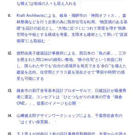
な構え”は地域の人々も迎え入れる
Kraft Architectsによる、岐阜・飛騨市の「神岡オフィス」。森
林整備などを行う企業の為に既存住宅を転用。“物質感のある基
礎”を設計の起点とし、“大地に近づくにつれて密度を増す”執務
空間を中核とする構成を考案。支障木も建材として用いて“資源
循環”にも取組む
德野由美子建築設計事務所による、西日本の「鳥の家」。三方
を囲まれた間口4mの細長い敷地。“狭小住宅”という前提に対
し、限られた中でも“自分の居場所を発見できる’余白’”を備えた
建築を志向。住空間とテラス庭を混在させて“季節や時間”の感
受も可能にする
鎌倉市の新庁舎等基本設計プロポーザルで、日建設計が最優秀
者に選定。コンセプトは「ひとつながりの未来の庁舎『鎌倉
ONE』」。提案のイメージも公開
山﨑健太郎デザインワークショップによる、千葉県佐倉市の
「はくすい保育園」
玉上貴人が20年以上前の設計事務所勤務時代、先輩から出題さ