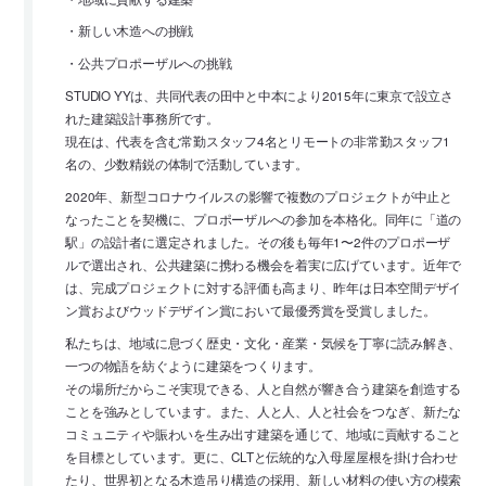
・新しい木造への挑戦
・公共プロポーザルへの挑戦
STUDIO YYは、共同代表の田中と中本により2015年に東京で設立さ
れた建築設計事務所です。
現在は、代表を含む常勤スタッフ4名とリモートの非常勤スタッフ1
名の、少数精鋭の体制で活動しています。
2020年、新型コロナウイルスの影響で複数のプロジェクトが中止と
なったことを契機に、プロポーザルへの参加を本格化。同年に「道の
駅」の設計者に選定されました。その後も毎年1〜2件のプロポーザ
ルで選出され、公共建築に携わる機会を着実に広げています。近年で
は、完成プロジェクトに対する評価も高まり、昨年は日本空間デザイ
ン賞およびウッドデザイン賞において最優秀賞を受賞しました。
私たちは、地域に息づく歴史・文化・産業・気候を丁寧に読み解き、
一つの物語を紡ぐように建築をつくります。
その場所だからこそ実現できる、人と自然が響き合う建築を創造する
ことを強みとしています。また、人と人、人と社会をつなぎ、新たな
コミュニティや賑わいを生み出す建築を通じて、地域に貢献すること
を目標としています。更に、CLTと伝統的な入母屋屋根を掛け合わせ
たり、世界初となる木造吊り構造の採用、新しい材料の使い方の模索