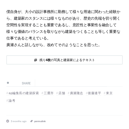
僕自身が、大小の設計事務所に勤務して様々な用途に関わった経験か
ら、建築家のスタンスには様々なものがあり、歴史の先端を切り開く
空間性を実現することも重要であるし、意匠性と事業性を融合して
様々な価値のバランスを取りながら建築をつくることも等しく重要な
仕事であると考えている。
廣瀬さんと話しながら、改めてそのようなことを思った。
残り
の写真と建築家によるテキスト
4枚
SHARE
ap編集長の建築探索
三鷹市
店舗
廣瀬隆志
後藤連平
東京
論考
3 months ago
permalink