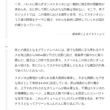
一方、バレエに限らずダンススタジオには一般的に独立性や隠蔽性が
求められ、公に対して閉じられがちな印象は否めない。そこで、本プ
ロジェクトでは、この場所における都市と住宅、そしてスタジオとい
う三者の関係をテーマに掲げ、それらを如何に調停していくかが設計
の鍵となっていった。
建築家によるテキストより
街との接点となるグランドレベルには、誰でも気軽に立ち寄れるテラ
スを地上面から300㎜掘り下げた位置に設け、植栽帯で緩やかに取り
囲んだ。建主はこの街で生まれ育ち、スクールもこの街と共にずっと
あり続ける。街にたいしてささやかな恩返しとなるような建設の行為
でありたいとおもった。
スタジオは敷地から得られる最大面積を確保し、大きな跳躍にも十分
な高さとして有効を4.2mに設定している。床は地面から切り離さ
れ、上下それぞれ小さなボリュームが積み重なる。下層はスタジオの
付属機能とガレージ、上層は少人数での暮らしを想定したコンパクト
な住宅である。これらボリュームどうしのズレが空隙を生み、軒下や
テラスとなってグリーンをふんだんに取り込んでいる。