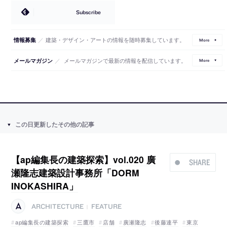
Subscribe
／
建築・デザイン・アートの情報を随時募集しています。
情報募集
More
／
メールマガジンで最新の情報を配信しています。
メールマガジン
More
この日更新したその他の記事
【ap編集長の建築探索】vol.020 廣
SHARE
瀬隆志建築設計事務所「DORM
INOKASHIRA」
ARCHITECTURE
FEATURE
|
ap編集長の建築探索
三鷹市
店舗
廣瀬隆志
後藤連平
東京