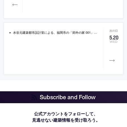
水谷元建築都市設計室による、福岡市の「郊外の家 001」。工場が建つ地域のハウスメーカーの住宅を改修。“街に暮らす喜び”の創出も意図し、周辺風景に馴染むような空間を志向。解体後に露出される軽量鉄骨などに寄り添って“シルバー塗装”などを施した新たな要素を追加
5
.
20
WED
Subscribe and Follow
公式アカウントをフォローして、
見逃せない建築情報を受け取ろう。