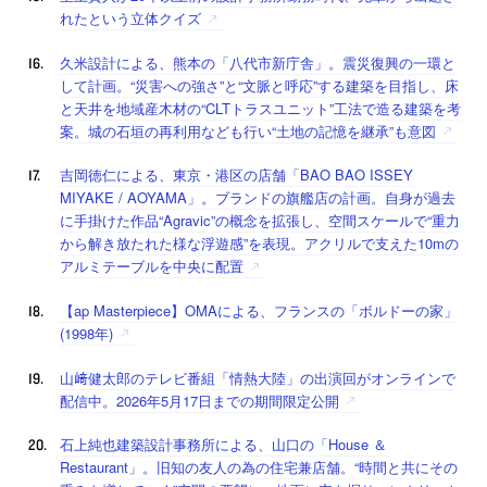
れたという立体クイズ
久米設計による、熊本の「八代市新庁舎」。震災復興の一環と
して計画。“災害への強さ”と“文脈と呼応”する建築を目指し、床
と天井を地域産木材の“CLTトラスユニット”工法で造る建築を考
案。城の石垣の再利用なども行い“土地の記憶を継承”も意図
吉岡徳仁による、東京・港区の店舗「BAO BAO ISSEY
MIYAKE / AOYAMA」。ブランドの旗艦店の計画。自身が過去
に手掛けた作品“Agravic”の概念を拡張し、空間スケールで“重力
から解き放たれた様な浮遊感”を表現。アクリルで支えた10mの
アルミテーブルを中央に配置
【ap Masterpiece】OMAによる、フランスの「ボルドーの家」
(1998年)
山﨑健太郎のテレビ番組「情熱大陸」の出演回がオンラインで
配信中。2026年5月17日までの期間限定公開
石上純也建築設計事務所による、山口の「House ＆
Restaurant」。旧知の友人の為の住宅兼店舗。“時間と共にその