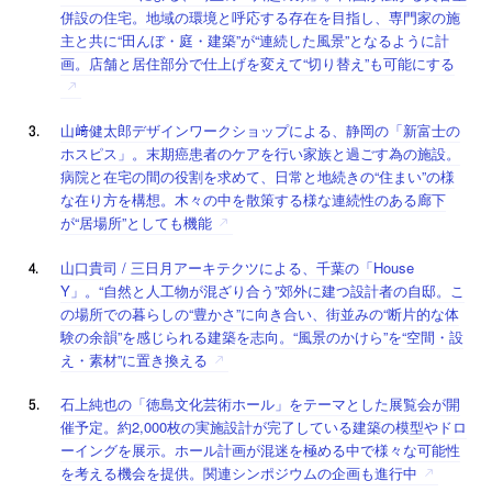
併設の住宅。地域の環境と呼応する存在を目指し、専門家の施
主と共に“田んぼ・庭・建築”が“連続した風景”となるように計
画。店舗と居住部分で仕上げを変えて“切り替え”も可能にする
山﨑健太郎デザインワークショップによる、静岡の「新富士の
ホスピス」。末期癌患者のケアを行い家族と過ごす為の施設。
病院と在宅の間の役割を求めて、日常と地続きの“住まい”の様
な在り方を構想。木々の中を散策する様な連続性のある廊下
が“居場所”としても機能
山口貴司 / 三日月アーキテクツによる、千葉の「House
Y」。“自然と人工物が混ざり合う”郊外に建つ設計者の自邸。こ
の場所での暮らしの“豊かさ”に向き合い、街並みの“断片的な体
験の余韻”を感じられる建築を志向。“風景のかけら”を“空間・設
え・素材”に置き換える
石上純也の「徳島文化芸術ホール」をテーマとした展覧会が開
催予定。約2,000枚の実施設計が完了している建築の模型やドロ
ーイングを展示。ホール計画が混迷を極める中で様々な可能性
を考える機会を提供。関連シンポジウムの企画も進行中