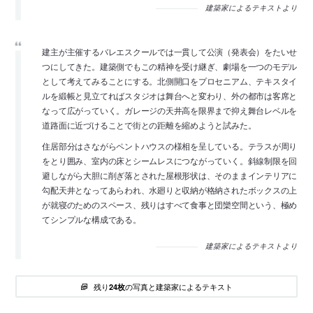
建築家によるテキストより
建主が主催するバレエスクールでは一貫して公演（発表会）をたいせ
つにしてきた。建築側でもこの精神を受け継ぎ、劇場を一つのモデル
として考えてみることにする。北側開口をプロセニアム、テキスタイ
ルを緞帳と見立てればスタジオは舞台へと変わり、外の都市は客席と
なって広がっていく。ガレージの天井高を限界まで抑え舞台レベルを
道路面に近づけることで街との距離を縮めようと試みた。
住居部分はさながらペントハウスの様相を呈している。テラスが周り
をとり囲み、室内の床とシームレスにつながっていく。斜線制限を回
避しながら大胆に削ぎ落とされた屋根形状は、そのままインテリアに
勾配天井となってあらわれ、水廻りと収納が格納されたボックスの上
が就寝のためのスペース、残りはすべて食事と団欒空間という、極め
てシンプルな構成である。
建築家によるテキストより
残り
の写真と建築家によるテキスト
24枚