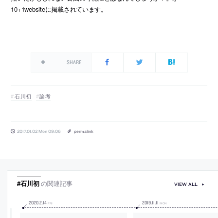
10+1websiteに掲載されています。
SHARE
石川初
論考
2017.01.02 Mon 09:06
permalink
#石川初
の関連記事
VIEW ALL
2020
.
2
.
14
2019
.
11
.
11
FRI
MON