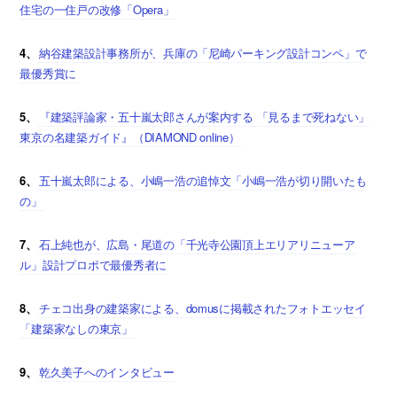
住宅の一住戸の改修「Opera」
4、
納谷建築設計事務所が、兵庫の「尼崎パーキング設計コンペ」で
最優秀賞に
5、
『建築評論家・五十嵐太郎さんが案内する 「見るまで死ねない」
東京の名建築ガイド』（DIAMOND online）
6、
五十嵐太郎による、小嶋一浩の追悼文「小嶋一浩が切り開いたも
の」
7、
石上純也が、広島・尾道の「千光寺公園頂上エリアリニューア
ル」設計プロポで最優秀者に
8、
チェコ出身の建築家による、domusに掲載されたフォトエッセイ
「建築家なしの東京」
9、
乾久美子へのインタビュー