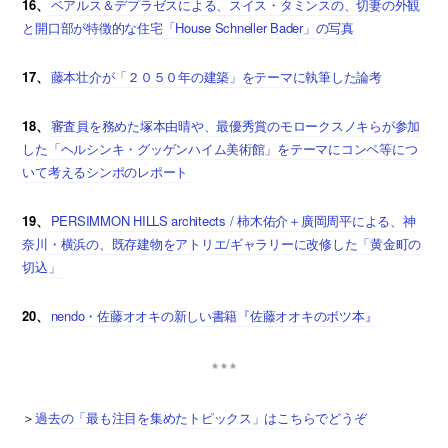
16、
ベアルス＆デプラゼスによる、スイス・タミンスの、切妻の外観
と開口部が特徴的な住宅「House Schneller Bader」の写真
17、
藤本壮介が「２０５０年の建築」をテーマに執筆した論考
18、
審査員を務めた塚本由晴や、最優秀賞のモロークスノキらが参加
した「ヘルシンキ・グッゲンハイム美術館」をテーマにコンペ等につ
いて考えるシンポのレポート
19、
PERSIMMON HILLS architects / 柿木佑介＋廣岡周平による、神
奈川・横浜の、既存建物をアトリエ/ギャラリーに改修した「黄金町の
切込」
20、
nendo・佐藤オオキの新しい書籍『佐藤オオキのボツ本』
＞
過去の「最も注目を集めたトピックス」はこちらでどうぞ