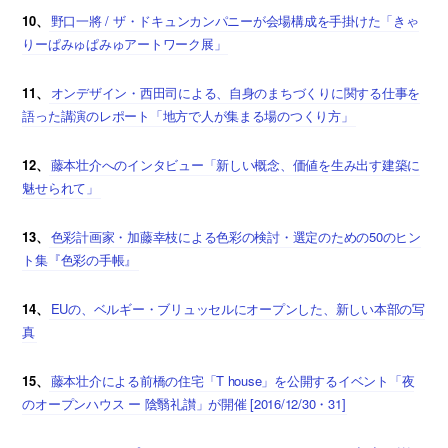
10、
野口一將 / ザ・ドキュンカンパニーが会場構成を手掛けた「きゃ
りーぱみゅぱみゅアートワーク展」
11、
オンデザイン・西田司による、自身のまちづくりに関する仕事を
語った講演のレポート「地方で人が集まる場のつくり方」
12、
藤本壮介へのインタビュー「新しい概念、価値を生み出す建築に
魅せられて」
13、
色彩計画家・加藤幸枝による色彩の検討・選定のための50のヒン
ト集『色彩の手帳』
14、
EUの、ベルギー・ブリュッセルにオープンした、新しい本部の写
真
15、
藤本壮介による前橋の住宅「T house」を公開するイベント「夜
のオープンハウス ー 陰翳礼讃」が開催 [2016/12/30・31]