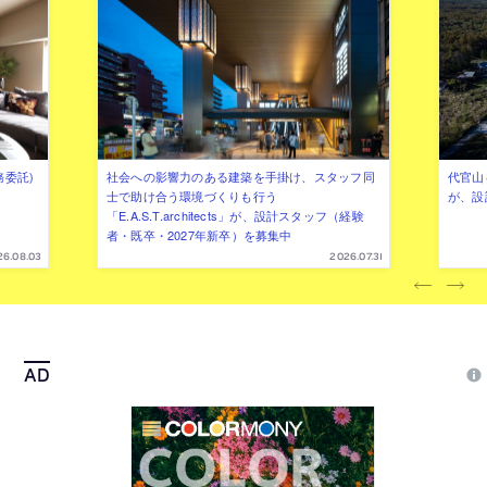
務委託)
社会への影響力のある建築を手掛け、スタッフ同
代官山を
士で助け合う環境づくりも行う
が、設
「E.A.S.T.architects」が、設計スタッフ（経験
者・既卒・2027年新卒）を募集中
26.08.03
2026.07.31