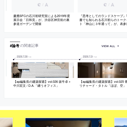
/
/
慶應SFCの石川初研究室による2019年度
『思考としてのランドスケープ』
展示会「日和見」が、渋谷区神宮前の裏
書でも知られる石川初らのトーク
参道ガーデンで開催
ト「神山に３年通って」が、表参
催
#論考
の関連記事
VIEW ALL
2026
.
7
.
28
2026
.
7
.
21
TUE
TUE
【ap編集長の建築探索】vol.026 坂牛卓＋
【ap編集長の建築探索】vol.025
中川宏文 / D.A.「纏うオフィス」
リチャード・タトル「ほぼ、空」