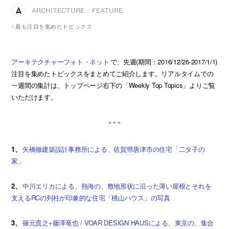
ARCHITECTURE
FEATURE
|
最も注目を集めたトピックス
アーキテクチャーフォト・ネット
で、先週(期間：2016/12/26-2017/1/1)
注目を集めたトピックスをまとめてご紹介します。リアルタイムでの
一週間の集計は、トップページ右下の「Weekly Top Topics」よりご覧
いただけます。
1、
矢橋徹建築設計事務所による、佐賀県唐津市の住宅「二タ子の
家」
2、
中川エリカによる、熱海の、敷地形状に沿った薄い屋根とそれを
支えるRCの列柱が印象的な住宅「桃山ハウス」の写真
3、
篠元貴之+藤澤竜也 / VOAR DESIGN HAUSによる、東京の、集合