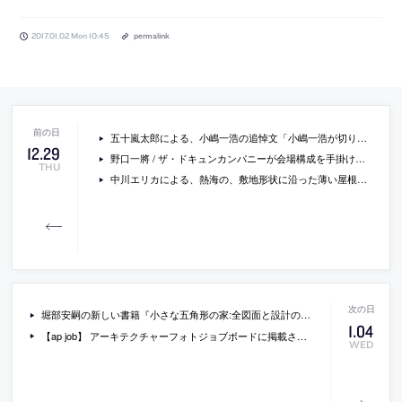
2017.01.02 Mon 10:45
permalink
五十嵐太郎による、小嶋一浩の追悼文「小嶋一浩が切り開いたもの」
12
.
29
野口一將 / ザ・ドキュンカンパニーが会場構成を手掛けた「きゃりーぱみゅぱみゅアートワーク展」
THU
中川エリカによる、熱海の、敷地形状に沿った薄い屋根とそれを支えるRCの列柱が印象的な住宅「桃山ハウス」の写真
堀部安嗣の新しい書籍『小さな五角形の家:全図面と設計の現場』
1
.
04
【ap job】 アーキテクチャーフォトジョブボードに掲載されている求人情報一覧 (2017/1/3)
WED