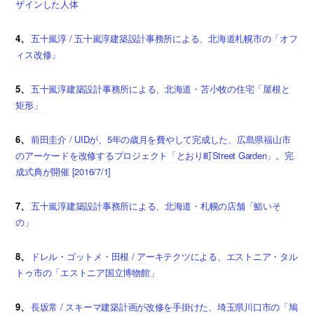
ザインした人体
4、
五十嵐淳 / 五十嵐淳建築設計事務所による、北海道札幌市の「オフ
ィス改修」
5、
五十嵐淳建築設計事務所による、北海道・苫小牧の住宅「屋根と
矩形」
6、
前田圭介 / UIDが、5年の歳月を費やして完成した、広島県福山市
のアーケードを改修するプロジェクト「とおり町Street Garden」。完
成式典が開催 [2016/7/1]
7、
五十嵐淳建築設計事務所による、北海道・札幌の店舗「鮨いそ
の」
8、
ドレル・ゴットメ・田根 / アーキテクツによる、エストニア・タル
トゥ市の「エストニア国立博物館」
9、
長坂常 / スキーマ建築計画が改修を手掛けた、埼玉県川口市の「鳩