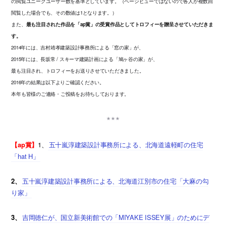
の閲覧ユニークユーザー数を基準としています。（ページビューではないので各人が複数回
閲覧した場合でも、その数値は1となります。）
また、
最も注目された作品を「ap賞」の受賞作品としてトロフィーを贈呈させていただきま
す。
2014年には、吉村靖孝建築設計事務所による「窓の家」が、
2015年には、長坂常 / スキーマ建築計画による「鳩ヶ谷の家」が、
最も注目され、トロフィーをお送りさせていただきました。
2016年の結果は以下よりご確認ください。
本年も皆様のご連絡・ご投稿をお待ちしております。
【ap賞】
1、
五十嵐淳建築設計事務所による、北海道遠軽町の住宅
「hat H」
2、
五十嵐淳建築設計事務所による、北海道江別市の住宅「大麻の勾
り家」
3、
吉岡徳仁が、国立新美術館での「MIYAKE ISSEY展」のためにデ